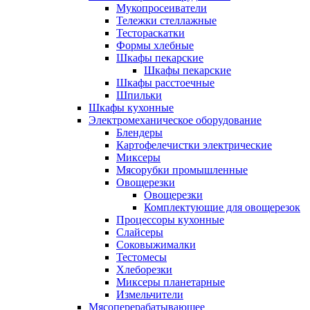
Мукопросеиватели
Тележки стеллажные
Тестораскатки
Формы хлебные
Шкафы пекарские
Шкафы пекарские
Шкафы расстоечные
Шпильки
Шкафы кухонные
Электромеханическое оборудование
Блендеры
Картофелечистки электрические
Миксеры
Мясорубки промышленные
Овощерезки
Овощерезки
Комплектующие для овощерезок
Процессоры кухонные
Слайсеры
Соковыжималки
Тестомесы
Хлеборезки
Миксеры планетарные
Измельчители
Мясоперерабатывающее