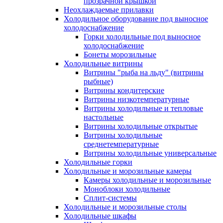
прозрачной крышкой
Неохлаждаемые прилавки
Холодильное оборудование под выносное
холодоснабжение
Горки холодильные под выносное
холодоснабжение
Бонеты морозильные
Холодильные витрины
Витрины "рыба на льду" (витрины
рыбные)
Витрины кондитерские
Витрины низкотемпературные
Витрины холодильные и тепловые
настольные
Витрины холодильные открытые
Витрины холодильные
среднетемпературные
Витрины холодильные универсальные
Холодильные горки
Холодильные и морозильные камеры
Камеры холодильные и морозильные
Моноблоки холодильные
Сплит-системы
Холодильные и морозильные столы
Холодильные шкафы