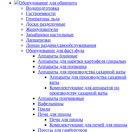
Оборудование для общепита
Водоподготовка
Гастроемкости
Генераторы льда
Доски разделочные
Жироуловители
Запайщики настольные
Лапшерезки
Линии раздачи/самообслуживания
Оборудование для фаст-фуда
Аппараты блинные
Аппараты для нарезки картофеля спиралью
Аппараты для попкорна
Аппараты для производства сахарной ваты
Аппараты для производства сахарной
ваты
Комплектующие для аппаратов по
производству сахарной ваты
Аппараты пончиковые
Вафельницы
Грили
Печи для пиццы
Печи для пиццы
Комплектующие для печей для пиццы
Прессы для гамбургеров