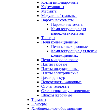
Котлы пищеварочные
Кофемашины
Мармиты
Модули нейтральные
Пароконвектоматы
Пароконвектоматы
Комплектующие для
пароконвектоматов
Тостеры
Печи конвекционные
Печи конвекционные
Комплектующие для печей
конвекционных
Печи микроволновые
Плиты газовые
Плиты индукционные
Плиты электрические
Грили для кур
Поверхности жарочные
Столы тепловые
Столы горячие упаковочные
Шкафы жарочные
Термосы
Фризеры
Хлебопекарное оборудование