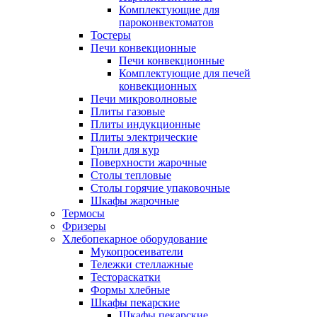
Комплектующие для
пароконвектоматов
Тостеры
Печи конвекционные
Печи конвекционные
Комплектующие для печей
конвекционных
Печи микроволновые
Плиты газовые
Плиты индукционные
Плиты электрические
Грили для кур
Поверхности жарочные
Столы тепловые
Столы горячие упаковочные
Шкафы жарочные
Термосы
Фризеры
Хлебопекарное оборудование
Мукопросеиватели
Тележки стеллажные
Тестораскатки
Формы хлебные
Шкафы пекарские
Шкафы пекарские