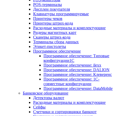
POS-терминалы
Дисплеи покупателя
Клавиатуры программируемые
Принтеры чеков
Принтеры штрих-кода
Расходные материалы и комплектующие
Ридеры магнитных карт
Сканеры штрих-кода
Терминалы сбора данных
Этикет-пистолеты
Программное обеспечение
Программное обеспечение: Типовые
конфигруации1С
Программное обеспечение: ilexx
Программное обеспечение: DALION
Программное обеспечение: Клеверенс
Программное обеспечение: 1С-
совместные конфигруации
Программное обеспечение: DataMobile
Банковское оборудование
Детекторы валют
Расходные материалы и комплектующие
Сейфы
Счетчики и сортировщики банкнот