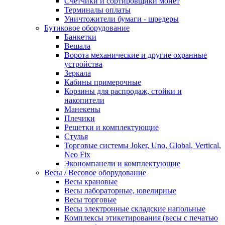
Счетчики и сортировщики монет
Терминалы оплаты
Уничтожители бумаги - шредеры
Бутиковое оборудование
Банкетки
Вешала
Ворота механические и другие охранные
устройства
Зеркала
Кабины примерочные
Корзины для распродаж, стойки и
накопители
Манекены
Плечики
Решетки и комплектующие
Стулья
Торговые системы Joker, Uno, Global, Vertical,
Neo Fix
Экономпанели и комплектующие
Весы / Весовое оборудование
Весы крановые
Весы лабораторные, ювелирные
Весы торговые
Весы электронные складские напольные
Комплексы этикетирования (весы с печатью