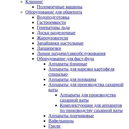
Клининг
Поломоечные машины
Оборудование для общепита
Водоподготовка
Гастроемкости
Генераторы льда
Доски разделочные
Жироуловители
Запайщики настольные
Лапшерезки
Линии раздачи/самообслуживания
Оборудование для фаст-фуда
Аппараты блинные
Аппараты для нарезки картофеля
спиралью
Аппараты для попкорна
Аппараты для производства сахарной
ваты
Аппараты для производства
сахарной ваты
Комплектующие для аппаратов
по производству сахарной ваты
Аппараты пончиковые
Вафельницы
Грили