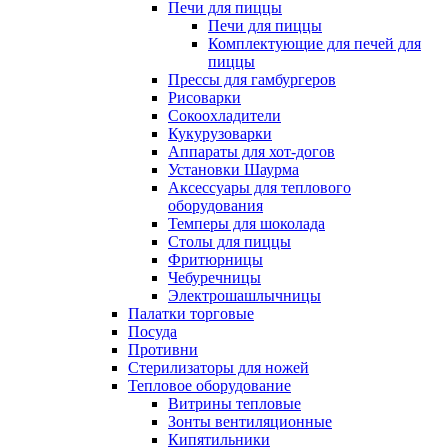
Печи для пиццы
Печи для пиццы
Комплектующие для печей для
пиццы
Прессы для гамбургеров
Рисоварки
Сокоохладители
Кукурузоварки
Аппараты для хот-догов
Установки Шаурма
Аксессуары для теплового
оборудования
Темперы для шоколада
Столы для пиццы
Фритюрницы
Чебуречницы
Электрошашлычницы
Палатки торговые
Посуда
Противни
Стерилизаторы для ножей
Тепловое оборудование
Витрины тепловые
Зонты вентиляционные
Кипятильники