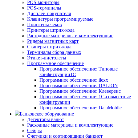
POS-мониторы
POS-терминалы
Дисплеи покупателя
Клавиатуры программируемые
Принтеры чеков
Принтеры штрих-кода
Расходные материалы и комплектующие
Ридеры магнитных карт
Сканеры штрих-кода
Терминалы сбора данных
Этикет-пистолеты
Программное обеспечение
Программное обеспечение: Типовые
конфигруации1С
Программное обеспечение: ilexx
Программное обеспечение: DALION
Программное обеспечение: Клеверенс
Программное обеспечение: 1С-совместные
конфигруации
Программное обеспечение: DataMobile
Банковское оборудование
Детекторы валют
Расходные материалы и комплектующие
Сейфы
Счетчики и сортировщики банкнот