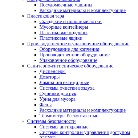
Посудомоечные машины
Расходные материалы и комплектующие
Пластиковая тара
Складские и полочные лотки
Мусорные контейнеры
Пластиковые поддоны
Пластиковые ящики
Производственное и упаковочное оборудование
Оборудование для копчения
Производственное оборудование
Упаковочное оборудование
Санитарно-гигиеническое оборудование
Диспенсеры
Дозаторы
Лампы инсектицидные
Системы очистки воздуха
Сушилки для рук
Урны для мусора
Фены
Расходные материалы и комплектующие
Термометры бесконтактные
Системы безопасности
Системы антикражные
Системы контроля и управления доступом
(СКУД)