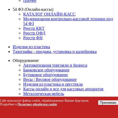
Прочее
54 ФЗ (Онлайн-кассы)
КАТАЛОГ ОНЛАЙН-КАСС
Модернизация контрольно-кассовой техники под
54 ФЗ
Реестр ККТ
Реестр ОФД
Реестр ФН
Изделия из пластика
Тахографы - продажа, установка и калибровка
Оборудование
Автоматизация торговли и бизнеса
Банковское оборудование
Бутиковое оборудование
Весы / Весовое оборудование
Изделия из пластика и оргстекла
Кассы онлайн и все для кассовых аппаратов
Металлическая мебель
Клининг
Сайт использует файлы cookie, обрабатываемые Вашим браузером.
Принимаю
Оборудование для общепита
Подробнее в
Политике обработки cookie
.
Посудомоечные машины
Пластиковая тара
Производственное и упаковочное оборудование