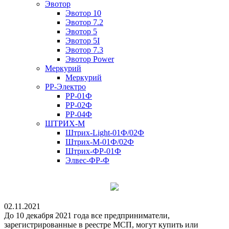
Эвотор
Эвотор 10
Эвотор 7.2
Эвотор 5
Эвотор 5I
Эвотор 7.3
Эвотор Power
Меркурий
Меркурий
РР-Электро
РР-01Ф
РР-02Ф
РР-04Ф
ШТРИХ-М
Штрих-Light-01Ф/02Ф
Штрих-М-01Ф/02Ф
Штрих-ФР-01Ф
Элвес-ФР-Ф
02.11.2021
До 10 декабря 2021 года все предприниматели,
зарегистрированные в реестре МСП, могут купить или