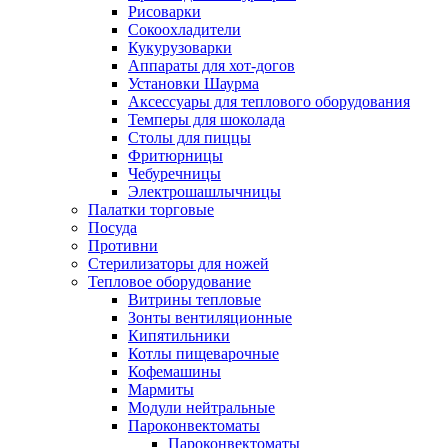
Рисоварки
Сокоохладители
Кукурузоварки
Аппараты для хот-догов
Установки Шаурма
Аксессуары для теплового оборудования
Темперы для шоколада
Столы для пиццы
Фритюрницы
Чебуречницы
Электрошашлычницы
Палатки торговые
Посуда
Противни
Стерилизаторы для ножей
Тепловое оборудование
Витрины тепловые
Зонты вентиляционные
Кипятильники
Котлы пищеварочные
Кофемашины
Мармиты
Модули нейтральные
Пароконвектоматы
Пароконвектоматы