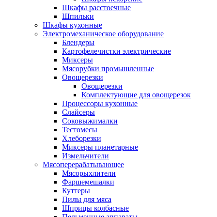
Шкафы расстоечные
Шпильки
Шкафы кухонные
Электромеханическое оборудование
Блендеры
Картофелечистки электрические
Миксеры
Мясорубки промышленные
Овощерезки
Овощерезки
Комплектующие для овощерезок
Процессоры кухонные
Слайсеры
Соковыжималки
Тестомесы
Хлеборезки
Миксеры планетарные
Измельчители
Мясоперерабатывающее
Мясорыхлители
Фаршемешалки
Куттеры
Пилы для мяса
Шприцы колбасные
Пельменные аппараты