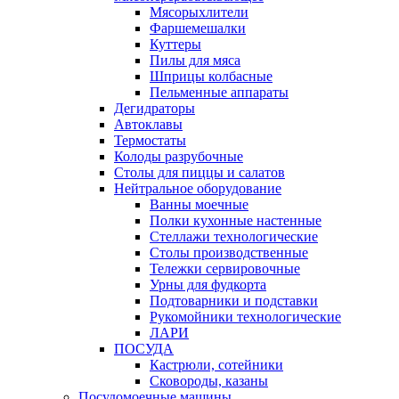
Мясорыхлители
Фаршемешалки
Куттеры
Пилы для мяса
Шприцы колбасные
Пельменные аппараты
Дегидраторы
Автоклавы
Термостаты
Колоды разрубочные
Столы для пиццы и салатов
Нейтральное оборудование
Ванны моечные
Полки кухонные настенные
Стеллажи технологические
Столы производственные
Тележки сервировочные
Урны для фудкорта
Подтоварники и подставки
Рукомойники технологические
ЛАРИ
ПОСУДА
Кастрюли, сотейники
Сковороды, казаны
Посудомоечные машины