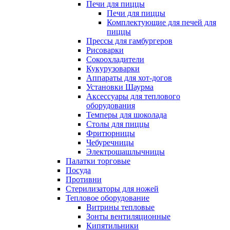
Печи для пиццы
Печи для пиццы
Комплектующие для печей для
пиццы
Прессы для гамбургеров
Рисоварки
Сокоохладители
Кукурузоварки
Аппараты для хот-догов
Установки Шаурма
Аксессуары для теплового
оборудования
Темперы для шоколада
Столы для пиццы
Фритюрницы
Чебуречницы
Электрошашлычницы
Палатки торговые
Посуда
Противни
Стерилизаторы для ножей
Тепловое оборудование
Витрины тепловые
Зонты вентиляционные
Кипятильники