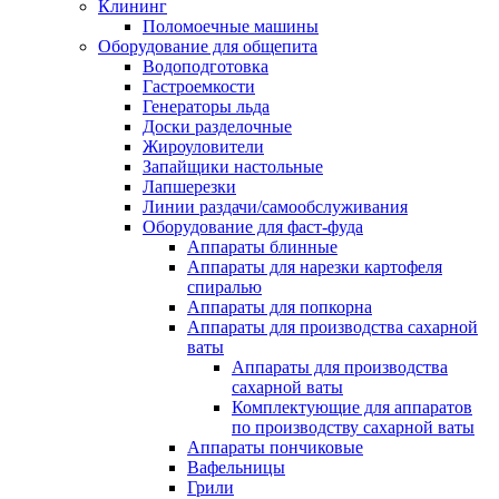
Клининг
Поломоечные машины
Оборудование для общепита
Водоподготовка
Гастроемкости
Генераторы льда
Доски разделочные
Жироуловители
Запайщики настольные
Лапшерезки
Линии раздачи/самообслуживания
Оборудование для фаст-фуда
Аппараты блинные
Аппараты для нарезки картофеля
спиралью
Аппараты для попкорна
Аппараты для производства сахарной
ваты
Аппараты для производства
сахарной ваты
Комплектующие для аппаратов
по производству сахарной ваты
Аппараты пончиковые
Вафельницы
Грили