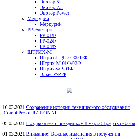
Эвотор 5I
Эвотор 7.3
Эвотор Power
Меркурий
Меркурий
РР-Электро
РР-01Ф
РР-02Ф
РР-04Ф
ШТРИХ-М
Штрих-Light-01Ф/02Ф
Штрих-М-01Ф/02Ф
Штрих-ФР-01Ф
Элвес-ФР-Ф
10.03.2021
Сохранение истории технического обслужвания
iCombi Pro от RATIONAL
05.03.2021
Поздравляем с праздником 8 марта! График работы
01.03.2021
Внимание! Важные изменения в получении