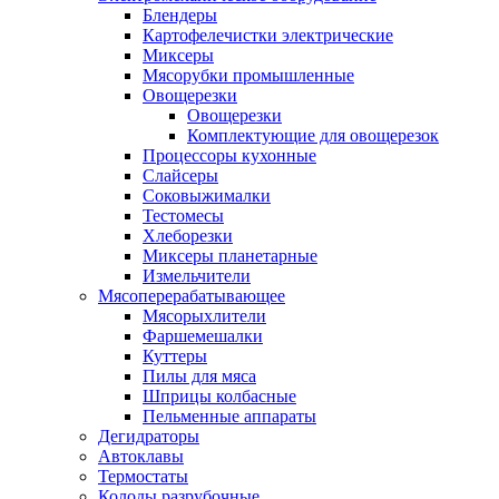
Блендеры
Картофелечистки электрические
Миксеры
Мясорубки промышленные
Овощерезки
Овощерезки
Комплектующие для овощерезок
Процессоры кухонные
Слайсеры
Соковыжималки
Тестомесы
Хлеборезки
Миксеры планетарные
Измельчители
Мясоперерабатывающее
Мясорыхлители
Фаршемешалки
Куттеры
Пилы для мяса
Шприцы колбасные
Пельменные аппараты
Дегидраторы
Автоклавы
Термостаты
Колоды разрубочные