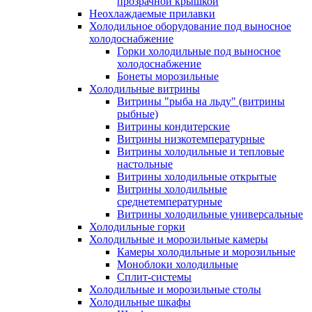
прозрачной крышкой
Неохлаждаемые прилавки
Холодильное оборудование под выносное
холодоснабжение
Горки холодильные под выносное
холодоснабжение
Бонеты морозильные
Холодильные витрины
Витрины "рыба на льду" (витрины
рыбные)
Витрины кондитерские
Витрины низкотемпературные
Витрины холодильные и тепловые
настольные
Витрины холодильные открытые
Витрины холодильные
среднетемпературные
Витрины холодильные универсальные
Холодильные горки
Холодильные и морозильные камеры
Камеры холодильные и морозильные
Моноблоки холодильные
Сплит-системы
Холодильные и морозильные столы
Холодильные шкафы