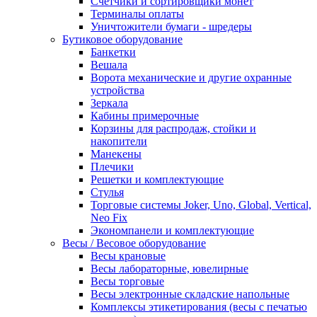
Счетчики и сортировщики монет
Терминалы оплаты
Уничтожители бумаги - шредеры
Бутиковое оборудование
Банкетки
Вешала
Ворота механические и другие охранные
устройства
Зеркала
Кабины примерочные
Корзины для распродаж, стойки и
накопители
Манекены
Плечики
Решетки и комплектующие
Стулья
Торговые системы Joker, Uno, Global, Vertical,
Neo Fix
Экономпанели и комплектующие
Весы / Весовое оборудование
Весы крановые
Весы лабораторные, ювелирные
Весы торговые
Весы электронные складские напольные
Комплексы этикетирования (весы с печатью