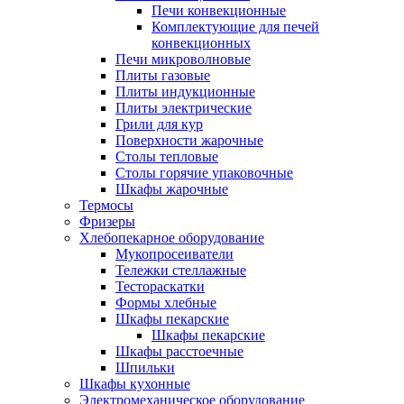
Печи конвекционные
Комплектующие для печей
конвекционных
Печи микроволновые
Плиты газовые
Плиты индукционные
Плиты электрические
Грили для кур
Поверхности жарочные
Столы тепловые
Столы горячие упаковочные
Шкафы жарочные
Термосы
Фризеры
Хлебопекарное оборудование
Мукопросеиватели
Тележки стеллажные
Тестораскатки
Формы хлебные
Шкафы пекарские
Шкафы пекарские
Шкафы расстоечные
Шпильки
Шкафы кухонные
Электромеханическое оборудование