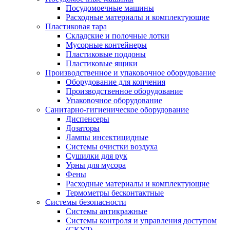
Посудомоечные машины
Расходные материалы и комплектующие
Пластиковая тара
Складские и полочные лотки
Мусорные контейнеры
Пластиковые поддоны
Пластиковые ящики
Производственное и упаковочное оборудование
Оборудование для копчения
Производственное оборудование
Упаковочное оборудование
Санитарно-гигиеническое оборудование
Диспенсеры
Дозаторы
Лампы инсектицидные
Системы очистки воздуха
Сушилки для рук
Урны для мусора
Фены
Расходные материалы и комплектующие
Термометры бесконтактные
Системы безопасности
Системы антикражные
Системы контроля и управления доступом
(СКУД)