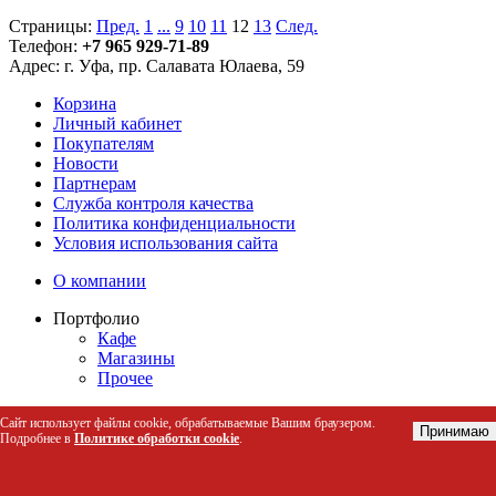
Страницы:
Пред.
1
...
9
10
11
12
13
След.
Телефон:
+7 965 929-71-89
Адрес:
г. Уфа, пр. Салавата Юлаева, 59
Корзина
Личный кабинет
Покупателям
Новости
Партнерам
Служба контроля качества
Политика конфиденциальности
Условия использования сайта
О компании
Портфолио
Кафе
Магазины
Прочее
54 ФЗ (Онлайн-кассы)
Сайт использует файлы cookie, обрабатываемые Вашим браузером.
Принимаю
КАТАЛОГ ОНЛАЙН-КАСС
Подробнее в
Политике обработки cookie
.
Модернизация контрольно-кассовой техники под
54 ФЗ
Реестр ККТ