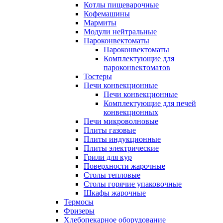
Котлы пищеварочные
Кофемашины
Мармиты
Модули нейтральные
Пароконвектоматы
Пароконвектоматы
Комплектующие для
пароконвектоматов
Тостеры
Печи конвекционные
Печи конвекционные
Комплектующие для печей
конвекционных
Печи микроволновые
Плиты газовые
Плиты индукционные
Плиты электрические
Грили для кур
Поверхности жарочные
Столы тепловые
Столы горячие упаковочные
Шкафы жарочные
Термосы
Фризеры
Хлебопекарное оборудование