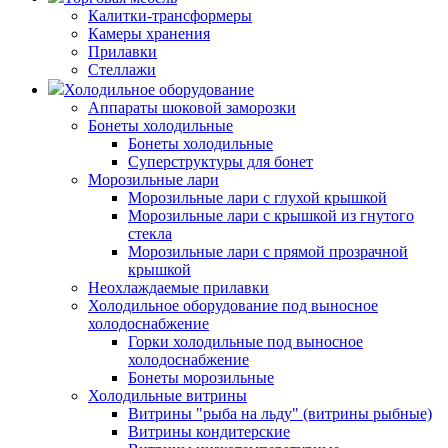
Калитки-трансформеры
Камеры хранения
Прилавки
Стеллажи
Холодильное оборудование
Аппараты шоковой заморозки
Бонеты холодильные
Бонеты холодильные
Суперструктуры для бонет
Морозильные лари
Морозильные лари с глухой крышкой
Морозильные лари с крышкой из гнутого
стекла
Морозильные лари с прямой прозрачной
крышкой
Неохлаждаемые прилавки
Холодильное оборудование под выносное
холодоснабжение
Горки холодильные под выносное
холодоснабжение
Бонеты морозильные
Холодильные витрины
Витрины "рыба на льду" (витрины рыбные)
Витрины кондитерские