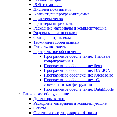
POS-терминалы
Дисплеи покупателя
Клавиатуры программируемые
Принтеры чеков
Принтеры штрих-кода
Расходные материалы и комплектующие
Ридеры магнитных карт
Сканеры штрих-кода
Терминалы сбора данных
Этикет-пистолеты
Программное обеспечение
Программное обеспечение: Типовые
конфигруации1С
Программное обеспечение: ilexx
Программное обеспечение: DALION
Программное обеспечение: Клеверенс
Программное обеспечение: 1С-
совместные конфигруации
Программное обеспечение: DataMobile
Банковское оборудование
Детекторы валют
Расходные материалы и комплектующие
Сейфы
Счетчики и сортировщики банкнот