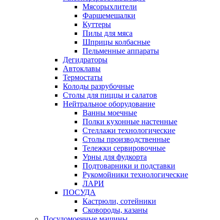
Мясорыхлители
Фаршемешалки
Куттеры
Пилы для мяса
Шприцы колбасные
Пельменные аппараты
Дегидраторы
Автоклавы
Термостаты
Колоды разрубочные
Столы для пиццы и салатов
Нейтральное оборудование
Ванны моечные
Полки кухонные настенные
Стеллажи технологические
Столы производственные
Тележки сервировочные
Урны для фудкорта
Подтоварники и подставки
Рукомойники технологические
ЛАРИ
ПОСУДА
Кастрюли, сотейники
Сковороды, казаны
Посудомоечные машины