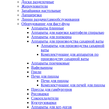
Доски разделочные
Жироуловители
Запайщики настольные
Лапшерезки
Линии раздачи/самообслуживания
Оборудование для фаст-фуда
Аппараты блинные
Аппараты для нарезки картофеля спиралью
Аппараты для попкорна
Аппараты для производства сахарной ваты
Аппараты для производства сахарной
ваты
Комплектующие для аппаратов по
производству сахарной ваты
Аппараты пончиковые
Вафельницы
Грили
Печи для пиццы
Печи для пиццы
Комплектующие для печей для пиццы
Прессы для гамбургеров
Рисоварки
Сокоохладители
Кукурузоварки
Аппараты для хот-догов