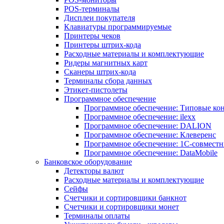
POS-терминалы
Дисплеи покупателя
Клавиатуры программируемые
Принтеры чеков
Принтеры штрих-кода
Расходные материалы и комплектующие
Ридеры магнитных карт
Сканеры штрих-кода
Терминалы сбора данных
Этикет-пистолеты
Программное обеспечение
Программное обеспечение: Типовые к
Программное обеспечение: ilexx
Программное обеспечение: DALION
Программное обеспечение: Клеверенс
Программное обеспечение: 1С-совмест
Программное обеспечение: DataMobile
Банковское оборудование
Детекторы валют
Расходные материалы и комплектующие
Сейфы
Счетчики и сортировщики банкнот
Счетчики и сортировщики монет
Терминалы оплаты