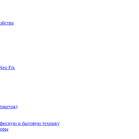
ойства
 Neo Fix
тикеток)
офисную и бытовую технику
поры