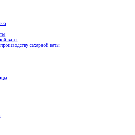
лью
аты
ной ваты
производству сахарной ваты
ццы
я