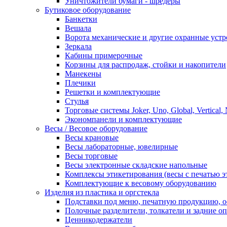
Уничтожители бумаги - шредеры
Бутиковое оборудование
Банкетки
Вешала
Ворота механические и другие охранные устр
Зеркала
Кабины примерочные
Корзины для распродаж, стойки и накопители
Манекены
Плечики
Решетки и комплектующие
Стулья
Торговые системы Joker, Uno, Global, Vertical,
Экономпанели и комплектующие
Весы / Весовое оборудование
Весы крановые
Весы лабораторные, ювелирные
Весы торговые
Весы электронные складские напольные
Комплексы этикетирования (весы с печатью э
Комплектующие к весовому оборудованию
Изделия из пластика и оргстекла
Подставки под меню, печатную продукцию, 
Полочные разделители, толкатели и задние о
Ценникодержатели