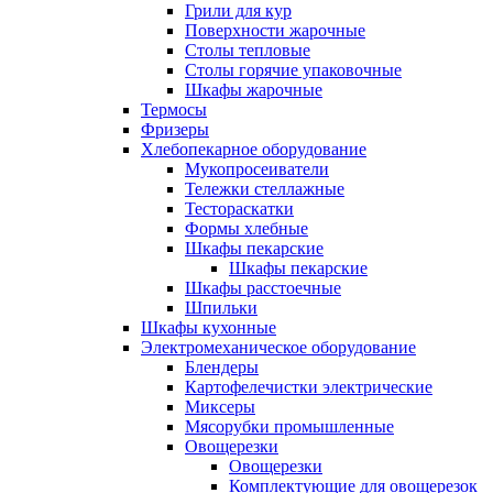
Грили для кур
Поверхности жарочные
Столы тепловые
Столы горячие упаковочные
Шкафы жарочные
Термосы
Фризеры
Хлебопекарное оборудование
Мукопросеиватели
Тележки стеллажные
Тестораскатки
Формы хлебные
Шкафы пекарские
Шкафы пекарские
Шкафы расстоечные
Шпильки
Шкафы кухонные
Электромеханическое оборудование
Блендеры
Картофелечистки электрические
Миксеры
Мясорубки промышленные
Овощерезки
Овощерезки
Комплектующие для овощерезок