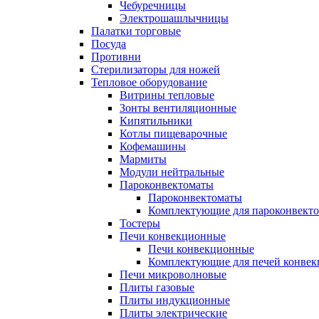
Чебуречницы
Электрошашлычницы
Палатки торговые
Посуда
Противни
Стерилизаторы для ножей
Тепловое оборудование
Витрины тепловые
Зонты вентиляционные
Кипятильники
Котлы пищеварочные
Кофемашины
Мармиты
Модули нейтральные
Пароконвектоматы
Пароконвектоматы
Комплектующие для пароконвекто
Тостеры
Печи конвекционные
Печи конвекционные
Комплектующие для печей конве
Печи микроволновые
Плиты газовые
Плиты индукционные
Плиты электрические