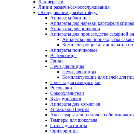
Лапшерезки
Линии раздачи/самообслуживания
Оборудование для фаст-фуда
Аппараты блинные
Аппараты для нарезки картофеля спира
Аппараты для попкорна
Аппараты для производства сахарной в
Аппараты для производства сахар
Комплектующие для аппаратов по 
Аппараты пончиковые
Вафельницы
Грили
Печи для пиццы
Печи для пиццы
Комплектующие для печей для пи
Прессы для гамбургеров
Рисоварки
Сокоохладители
Кукурузоварки
Аппараты для хот-догов
Установки Шаурма
Аксессуары для теплового оборудовани
Темперы для шоколада
Столы для пиццы
Фритюрницы