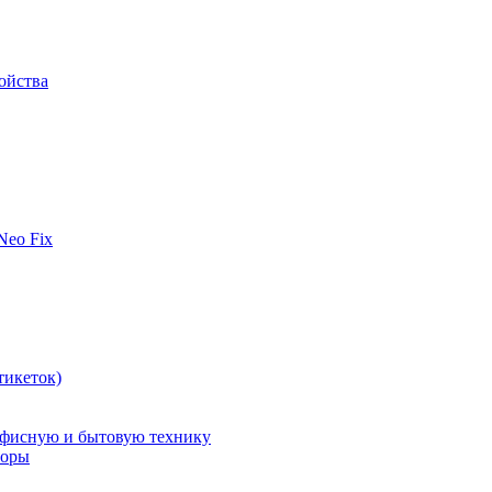
ойства
 Neo Fix
тикеток)
офисную и бытовую технику
поры