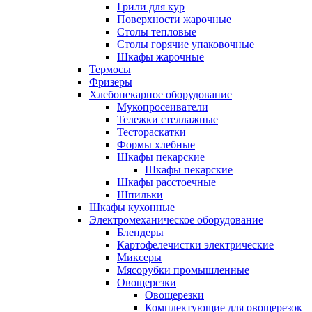
Грили для кур
Поверхности жарочные
Столы тепловые
Столы горячие упаковочные
Шкафы жарочные
Термосы
Фризеры
Хлебопекарное оборудование
Мукопросеиватели
Тележки стеллажные
Тестораскатки
Формы хлебные
Шкафы пекарские
Шкафы пекарские
Шкафы расстоечные
Шпильки
Шкафы кухонные
Электромеханическое оборудование
Блендеры
Картофелечистки электрические
Миксеры
Мясорубки промышленные
Овощерезки
Овощерезки
Комплектующие для овощерезок