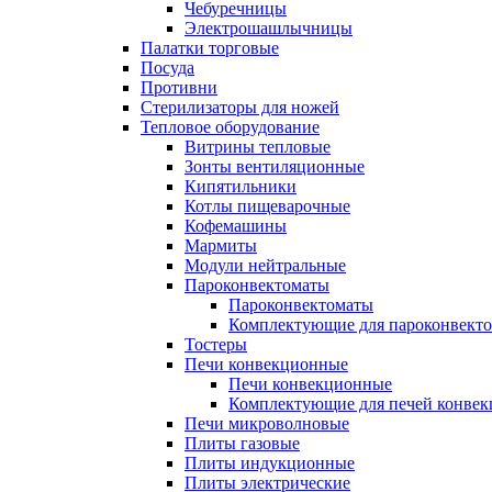
Чебуречницы
Электрошашлычницы
Палатки торговые
Посуда
Противни
Стерилизаторы для ножей
Тепловое оборудование
Витрины тепловые
Зонты вентиляционные
Кипятильники
Котлы пищеварочные
Кофемашины
Мармиты
Модули нейтральные
Пароконвектоматы
Пароконвектоматы
Комплектующие для пароконвекто
Тостеры
Печи конвекционные
Печи конвекционные
Комплектующие для печей конве
Печи микроволновые
Плиты газовые
Плиты индукционные
Плиты электрические