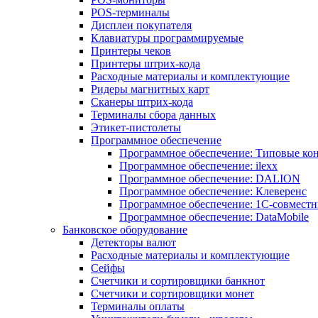
POS-терминалы
Дисплеи покупателя
Клавиатуры программируемые
Принтеры чеков
Принтеры штрих-кода
Расходные материалы и комплектующие
Ридеры магнитных карт
Сканеры штрих-кода
Терминалы сбора данных
Этикет-пистолеты
Программное обеспечение
Программное обеспечение: Типовые к
Программное обеспечение: ilexx
Программное обеспечение: DALION
Программное обеспечение: Клеверенс
Программное обеспечение: 1С-совмест
Программное обеспечение: DataMobile
Банковское оборудование
Детекторы валют
Расходные материалы и комплектующие
Сейфы
Счетчики и сортировщики банкнот
Счетчики и сортировщики монет
Терминалы оплаты