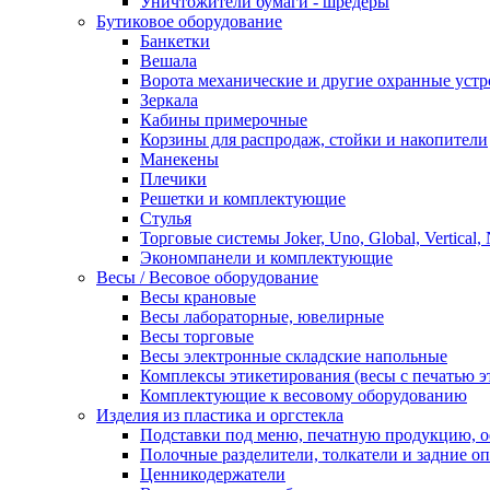
Уничтожители бумаги - шредеры
Бутиковое оборудование
Банкетки
Вешала
Ворота механические и другие охранные устр
Зеркала
Кабины примерочные
Корзины для распродаж, стойки и накопители
Манекены
Плечики
Решетки и комплектующие
Стулья
Торговые системы Joker, Uno, Global, Vertical,
Экономпанели и комплектующие
Весы / Весовое оборудование
Весы крановые
Весы лабораторные, ювелирные
Весы торговые
Весы электронные складские напольные
Комплексы этикетирования (весы с печатью э
Комплектующие к весовому оборудованию
Изделия из пластика и оргстекла
Подставки под меню, печатную продукцию, 
Полочные разделители, толкатели и задние о
Ценникодержатели