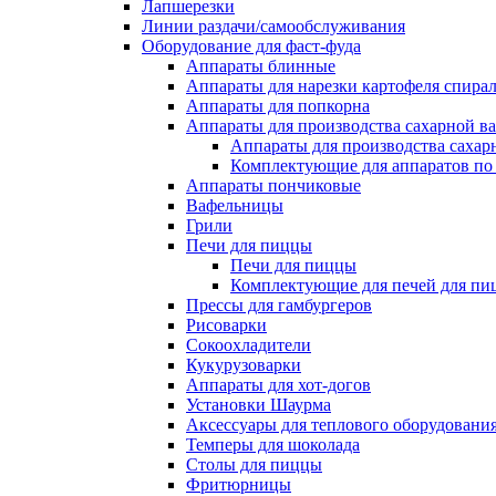
Лапшерезки
Линии раздачи/самообслуживания
Оборудование для фаст-фуда
Аппараты блинные
Аппараты для нарезки картофеля спира
Аппараты для попкорна
Аппараты для производства сахарной в
Аппараты для производства сахар
Комплектующие для аппаратов по 
Аппараты пончиковые
Вафельницы
Грили
Печи для пиццы
Печи для пиццы
Комплектующие для печей для пи
Прессы для гамбургеров
Рисоварки
Сокоохладители
Кукурузоварки
Аппараты для хот-догов
Установки Шаурма
Аксессуары для теплового оборудовани
Темперы для шоколада
Столы для пиццы
Фритюрницы