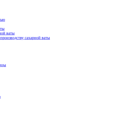
лью
аты
ной ваты
производству сахарной ваты
ццы
я