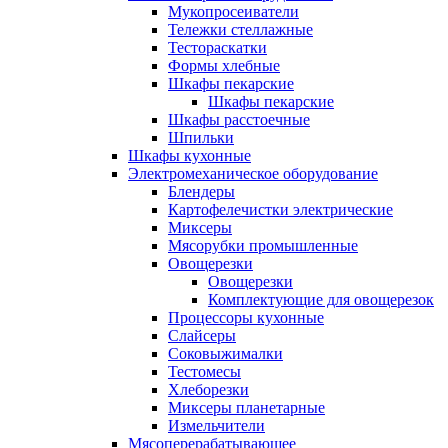
Мукопросеиватели
Тележки стеллажные
Тестораскатки
Формы хлебные
Шкафы пекарские
Шкафы пекарские
Шкафы расстоечные
Шпильки
Шкафы кухонные
Электромеханическое оборудование
Блендеры
Картофелечистки электрические
Миксеры
Мясорубки промышленные
Овощерезки
Овощерезки
Комплектующие для овощерезок
Процессоры кухонные
Слайсеры
Соковыжималки
Тестомесы
Хлеборезки
Миксеры планетарные
Измельчители
Мясоперерабатывающее