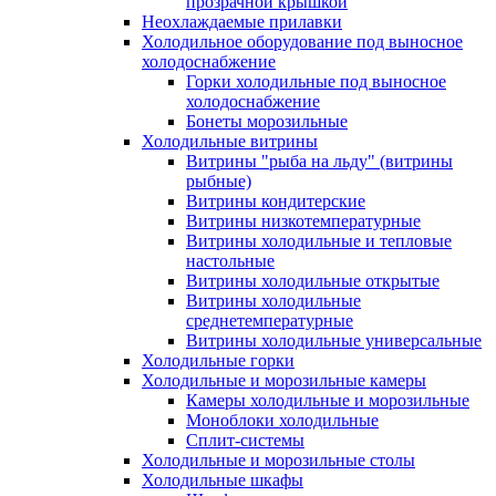
прозрачной крышкой
Неохлаждаемые прилавки
Холодильное оборудование под выносное
холодоснабжение
Горки холодильные под выносное
холодоснабжение
Бонеты морозильные
Холодильные витрины
Витрины "рыба на льду" (витрины
рыбные)
Витрины кондитерские
Витрины низкотемпературные
Витрины холодильные и тепловые
настольные
Витрины холодильные открытые
Витрины холодильные
среднетемпературные
Витрины холодильные универсальные
Холодильные горки
Холодильные и морозильные камеры
Камеры холодильные и морозильные
Моноблоки холодильные
Сплит-системы
Холодильные и морозильные столы
Холодильные шкафы