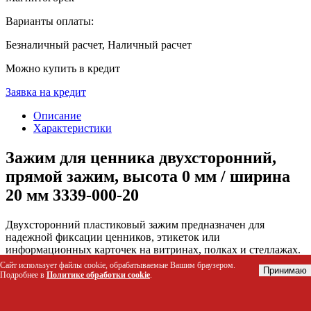
Варианты оплаты:
Безналичный расчет, Наличный расчет
Можно купить в кредит
Заявка на кредит
Описание
Характеристики
Зажим для ценника двухсторонний,
прямой зажим, высота 0 мм / ширина
20 мм 3339-000-20
Двухсторонний пластиковый зажим предназначен для
надежной фиксации ценников, этикеток или
информационных карточек на витринах, полках и стеллажах.
Прямая конструкция обеспечивает ровное расположение
Сайт использует файлы cookie, обрабатываемые Вашим браузером.
Принимаю
информации, а компактные размеры позволяют размещать
Подробнее в
Политике обработки cookie
.
метки даже в плотных рягах товаров без визуального шума.