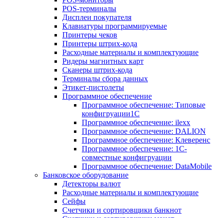
POS-терминалы
Дисплеи покупателя
Клавиатуры программируемые
Принтеры чеков
Принтеры штрих-кода
Расходные материалы и комплектующие
Ридеры магнитных карт
Сканеры штрих-кода
Терминалы сбора данных
Этикет-пистолеты
Программное обеспечение
Программное обеспечение: Типовые
конфигруации1С
Программное обеспечение: ilexx
Программное обеспечение: DALION
Программное обеспечение: Клеверенс
Программное обеспечение: 1С-
совместные конфигруации
Программное обеспечение: DataMobile
Банковское оборудование
Детекторы валют
Расходные материалы и комплектующие
Сейфы
Счетчики и сортировщики банкнот