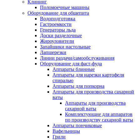
Клининг
Поломоечные машины
Оборудование для общепита
Водоподготовка
Гастроемкости
Генераторы льда
Доски разделочные
Жироуловители
Запайщики настольные
Лапшерезки
Линии раздачи/самообслуживания
Оборудование для фаст-фуда
Аппараты блинные
Аппараты для нарезки картофеля
спиралью
Аппараты для попкорна
Аппараты для производства сахарной
ваты
Аппараты для производства
сахарной ваты
Комплектующие для аппаратов
по производству сахарной ваты
Аппараты пончиковые
Вафельницы
Грили