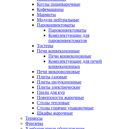
Котлы пищеварочные
Кофемашины
Мармиты
Модули нейтральные
Пароконвектоматы
Пароконвектоматы
Комплектующие для
пароконвектоматов
Тостеры
Печи конвекционные
Печи конвекционные
Комплектующие для печей
конвекционных
Печи микроволновые
Плиты газовые
Плиты индукционные
Плиты электрические
Грили для кур
Поверхности жарочные
Столы тепловые
Столы горячие упаковочные
Шкафы жарочные
Термосы
Фризеры
Хлебопекарное оборудование