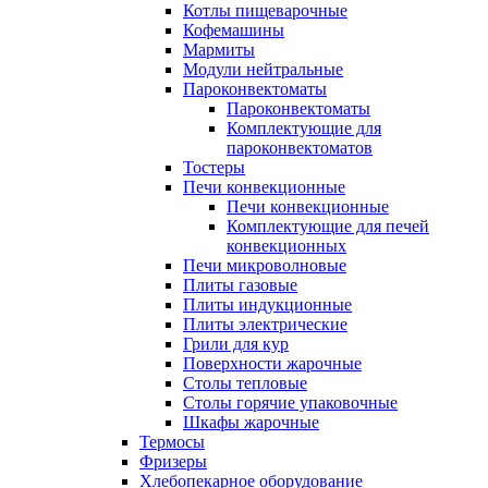
Котлы пищеварочные
Кофемашины
Мармиты
Модули нейтральные
Пароконвектоматы
Пароконвектоматы
Комплектующие для
пароконвектоматов
Тостеры
Печи конвекционные
Печи конвекционные
Комплектующие для печей
конвекционных
Печи микроволновые
Плиты газовые
Плиты индукционные
Плиты электрические
Грили для кур
Поверхности жарочные
Столы тепловые
Столы горячие упаковочные
Шкафы жарочные
Термосы
Фризеры
Хлебопекарное оборудование