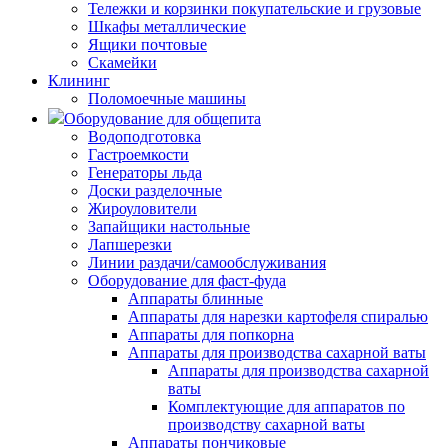
Тележки и корзинки покупательские и грузовые
Шкафы металлические
Ящики почтовые
Скамейки
Клининг
Поломоечные машины
Оборудование для общепита
Водоподготовка
Гастроемкости
Генераторы льда
Доски разделочные
Жироуловители
Запайщики настольные
Лапшерезки
Линии раздачи/самообслуживания
Оборудование для фаст-фуда
Аппараты блинные
Аппараты для нарезки картофеля спиралью
Аппараты для попкорна
Аппараты для производства сахарной ваты
Аппараты для производства сахарной
ваты
Комплектующие для аппаратов по
производству сахарной ваты
Аппараты пончиковые