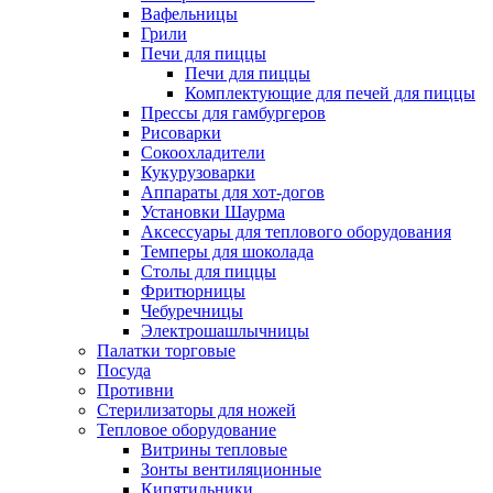
Вафельницы
Грили
Печи для пиццы
Печи для пиццы
Комплектующие для печей для пиццы
Прессы для гамбургеров
Рисоварки
Сокоохладители
Кукурузоварки
Аппараты для хот-догов
Установки Шаурма
Аксессуары для теплового оборудования
Темперы для шоколада
Столы для пиццы
Фритюрницы
Чебуречницы
Электрошашлычницы
Палатки торговые
Посуда
Противни
Стерилизаторы для ножей
Тепловое оборудование
Витрины тепловые
Зонты вентиляционные
Кипятильники