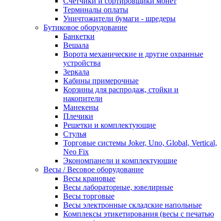
Счетчики и сортировщики монет
Терминалы оплаты
Уничтожители бумаги - шредеры
Бутиковое оборудование
Банкетки
Вешала
Ворота механические и другие охранные
устройства
Зеркала
Кабины примерочные
Корзины для распродаж, стойки и
накопители
Манекены
Плечики
Решетки и комплектующие
Стулья
Торговые системы Joker, Uno, Global, Vertical,
Neo Fix
Экономпанели и комплектующие
Весы / Весовое оборудование
Весы крановые
Весы лабораторные, ювелирные
Весы торговые
Весы электронные складские напольные
Комплексы этикетирования (весы с печатью