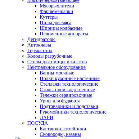
Мясоперерабатывающее
Мясорыхлители
Фаршемешалки
Куттеры
Пилы для мяса
Шприцы колбасные
Пельменные аппараты
Дегидраторы
Автоклавы
Термостаты
Колоды разрубочные
Столы для пиццы и салатов
Нейтральное оборудование
Ванны моечные
Полки кухонные настенные
Стеллажи технологические
Столы производственные
Тележки сервировочные
Урны для фудкорта
Подтоварники и подставки
Рукомойники технологические
ЛАРИ
ПОСУДА
Кастрюли, сотейники
Сковороды, казаны