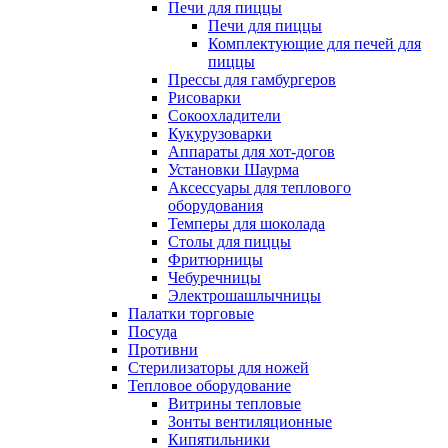
Печи для пиццы
Печи для пиццы
Комплектующие для печей для
пиццы
Прессы для гамбургеров
Рисоварки
Сокоохладители
Кукурузоварки
Аппараты для хот-догов
Установки Шаурма
Аксессуары для теплового
оборудования
Темперы для шоколада
Столы для пиццы
Фритюрницы
Чебуречницы
Электрошашлычницы
Палатки торговые
Посуда
Противни
Стерилизаторы для ножей
Тепловое оборудование
Витрины тепловые
Зонты вентиляционные
Кипятильники