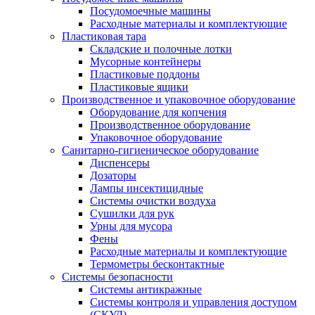
Посудомоечные машины
Расходные материалы и комплектующие
Пластиковая тара
Складские и полочные лотки
Мусорные контейнеры
Пластиковые поддоны
Пластиковые ящики
Производственное и упаковочное оборудование
Оборудование для копчения
Производственное оборудование
Упаковочное оборудование
Санитарно-гигиеническое оборудование
Диспенсеры
Дозаторы
Лампы инсектицидные
Системы очистки воздуха
Сушилки для рук
Урны для мусора
Фены
Расходные материалы и комплектующие
Термометры бесконтактные
Системы безопасности
Системы антикражные
Системы контроля и управления доступом
(СКУД)