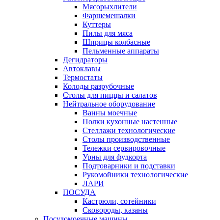
Мясорыхлители
Фаршемешалки
Куттеры
Пилы для мяса
Шприцы колбасные
Пельменные аппараты
Дегидраторы
Автоклавы
Термостаты
Колоды разрубочные
Столы для пиццы и салатов
Нейтральное оборудование
Ванны моечные
Полки кухонные настенные
Стеллажи технологические
Столы производственные
Тележки сервировочные
Урны для фудкорта
Подтоварники и подставки
Рукомойники технологические
ЛАРИ
ПОСУДА
Кастрюли, сотейники
Сковороды, казаны
Посудомоечные машины