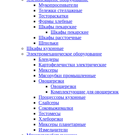
Мукопросеиватели
Тележки стеллажные
Тестораскатки
Формы хлебные
Шкафы пекарские
Шкафы пекарские
Шкафы расстоечные
Шпильки
Шкафы кухонные
Электромеханическое оборудование
Блендеры
Картофелечистки электрические
Миксеры
Мясорубки промышленные
Овощерезки
Овощерезки
Комплектующие для овощерезок
Процессоры кухонные
Слайсеры
Соковыжималки
Тестомесы
Хлеборезки
Миксеры планетарные
Измельчители