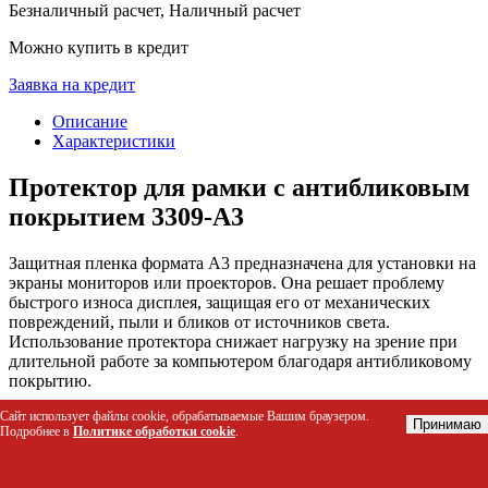
Безналичный расчет, Наличный расчет
Можно купить в кредит
Заявка на кредит
Описание
Характеристики
Протектор для рамки с антибликовым
покрытием 3309-A3
Защитная пленка формата А3 предназначена для установки на
экраны мониторов или проекторов. Она решает проблему
быстрого износа дисплея, защищая его от механических
повреждений, пыли и бликов от источников света.
Использование протектора снижает нагрузку на зрение при
длительной работе за компьютером благодаря антибликовому
покрытию.
Сайт использует файлы cookie, обрабатываемые Вашим браузером.
Кому подойдет этот товар
Принимаю
Подробнее в
Политике обработки cookie
.
Офисным сотрудникам и бухгалтерам, работающим с
документами формата А3