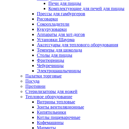
Печи для пиццы
Комплектующие для печей для пиццы
Прессы для гамбургеров
Рисоварки
Сокоохладители
Кукурузоварки
Аппараты для хот-догов
Установки Шаурма
Аксессуары для теплового оборудования
Темперы для шоколада
Столы для пиццы
Фритюрницы
Чебуречницы
Электрошашлычницы
Палатки торговые
Посуда
Противни
Стерилизаторы для ножей
Тепловое оборудование
Витрины тепловые
Зонты вентиляционные
Кипятильники
Котлы пищеварочные
Кофемашины
Мармиты