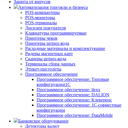
Защита от вирусов
Автоматизация торговли и бизнеса
POS-компьютеры
POS-мониторы
POS-терминалы
Дисплеи покупателя
Клавиатуры программируемые
Принтеры чеков
Принтеры штрих-кода
Расходные материалы и комплектующие
Ридеры магнитных карт
Сканеры штрих-кода
Терминалы сбора данных
Этикет-пистолеты
Программное обеспечение
Программное обеспечение: Типовые
конфигруации1С
Программное обеспечение: ilexx
Программное обеспечение: DALION
Программное обеспечение: Клеверенс
Программное обеспечение: 1С-совместные
конфигруации
Программное обеспечение: DataMobile
Банковское оборудование
Детекторы валют