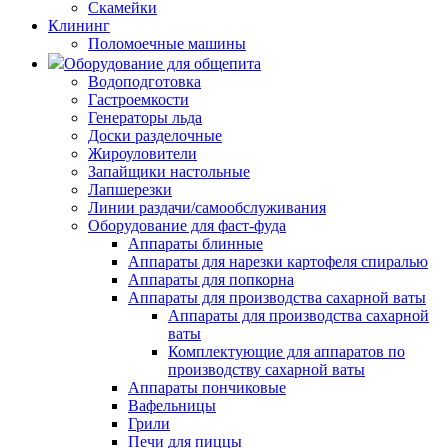
Скамейки
Клининг
Поломоечные машины
Оборудование для общепита
Водоподготовка
Гастроемкости
Генераторы льда
Доски разделочные
Жироуловители
Запайщики настольные
Лапшерезки
Линии раздачи/самообслуживания
Оборудование для фаст-фуда
Аппараты блинные
Аппараты для нарезки картофеля спиралью
Аппараты для попкорна
Аппараты для производства сахарной ваты
Аппараты для производства сахарной
ваты
Комплектующие для аппаратов по
производству сахарной ваты
Аппараты пончиковые
Вафельницы
Грили
Печи для пиццы