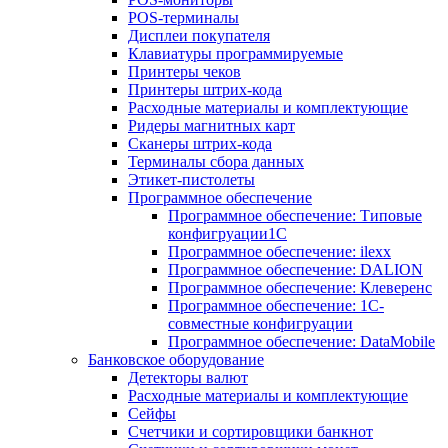
POS-терминалы
Дисплеи покупателя
Клавиатуры программируемые
Принтеры чеков
Принтеры штрих-кода
Расходные материалы и комплектующие
Ридеры магнитных карт
Сканеры штрих-кода
Терминалы сбора данных
Этикет-пистолеты
Программное обеспечение
Программное обеспечение: Типовые
конфигруации1С
Программное обеспечение: ilexx
Программное обеспечение: DALION
Программное обеспечение: Клеверенс
Программное обеспечение: 1С-
совместные конфигруации
Программное обеспечение: DataMobile
Банковское оборудование
Детекторы валют
Расходные материалы и комплектующие
Сейфы
Счетчики и сортировщики банкнот