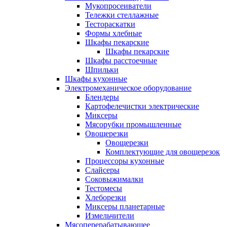
Мукопросеиватели
Тележки стеллажные
Тестораскатки
Формы хлебные
Шкафы пекарские
Шкафы пекарские
Шкафы расстоечные
Шпильки
Шкафы кухонные
Электромеханическое оборудование
Блендеры
Картофелечистки электрические
Миксеры
Мясорубки промышленные
Овощерезки
Овощерезки
Комплектующие для овощерезок
Процессоры кухонные
Слайсеры
Соковыжималки
Тестомесы
Хлеборезки
Миксеры планетарные
Измельчители
Мясоперерабатывающее