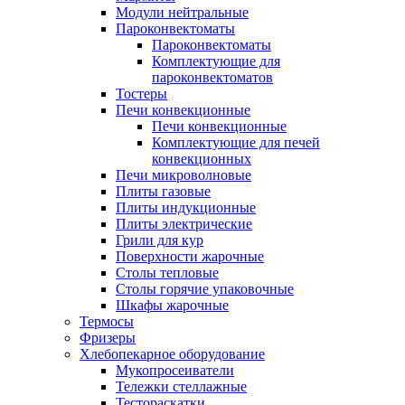
Модули нейтральные
Пароконвектоматы
Пароконвектоматы
Комплектующие для
пароконвектоматов
Тостеры
Печи конвекционные
Печи конвекционные
Комплектующие для печей
конвекционных
Печи микроволновые
Плиты газовые
Плиты индукционные
Плиты электрические
Грили для кур
Поверхности жарочные
Столы тепловые
Столы горячие упаковочные
Шкафы жарочные
Термосы
Фризеры
Хлебопекарное оборудование
Мукопросеиватели
Тележки стеллажные
Тестораскатки