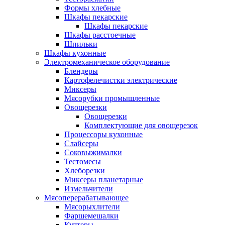
Формы хлебные
Шкафы пекарские
Шкафы пекарские
Шкафы расстоечные
Шпильки
Шкафы кухонные
Электромеханическое оборудование
Блендеры
Картофелечистки электрические
Миксеры
Мясорубки промышленные
Овощерезки
Овощерезки
Комплектующие для овощерезок
Процессоры кухонные
Слайсеры
Соковыжималки
Тестомесы
Хлеборезки
Миксеры планетарные
Измельчители
Мясоперерабатывающее
Мясорыхлители
Фаршемешалки
Куттеры