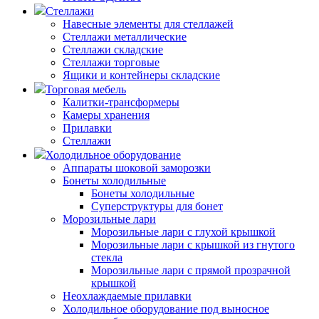
Стеллажи
Навесные элементы для стеллажей
Стеллажи металлические
Стеллажи складские
Стеллажи торговые
Ящики и контейнеры складские
Торговая мебель
Калитки-трансформеры
Камеры хранения
Прилавки
Стеллажи
Холодильное оборудование
Аппараты шоковой заморозки
Бонеты холодильные
Бонеты холодильные
Суперструктуры для бонет
Морозильные лари
Морозильные лари с глухой крышкой
Морозильные лари с крышкой из гнутого
стекла
Морозильные лари с прямой прозрачной
крышкой
Неохлаждаемые прилавки
Холодильное оборудование под выносное