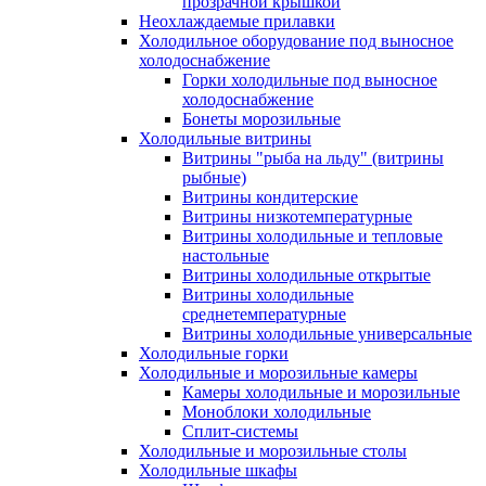
прозрачной крышкой
Неохлаждаемые прилавки
Холодильное оборудование под выносное
холодоснабжение
Горки холодильные под выносное
холодоснабжение
Бонеты морозильные
Холодильные витрины
Витрины "рыба на льду" (витрины
рыбные)
Витрины кондитерские
Витрины низкотемпературные
Витрины холодильные и тепловые
настольные
Витрины холодильные открытые
Витрины холодильные
среднетемпературные
Витрины холодильные универсальные
Холодильные горки
Холодильные и морозильные камеры
Камеры холодильные и морозильные
Моноблоки холодильные
Сплит-системы
Холодильные и морозильные столы
Холодильные шкафы