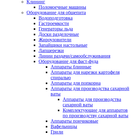
Клининг
Поломоечные машины
Оборудование для общепита
Водоподготовка
Гастроемкости
Генераторы льда
Доски разделочные
Жироуловители
Запайщики настольные
Лапшерезки
Линии раздачи/самообслуживания
Оборудование для фаст-фуда
Аппараты блинные
Аппараты для нарезки картофеля
спиралью
Аппараты для попкорна
Аппараты для производства сахарной
ваты
Аппараты для производства
сахарной ваты
Комплектующие для аппаратов
по производству сахарной ваты
Аппараты пончиковые
Вафельницы
Грили