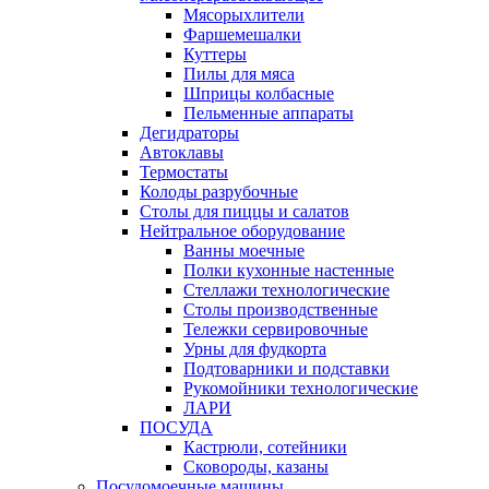
Мясорыхлители
Фаршемешалки
Куттеры
Пилы для мяса
Шприцы колбасные
Пельменные аппараты
Дегидраторы
Автоклавы
Термостаты
Колоды разрубочные
Столы для пиццы и салатов
Нейтральное оборудование
Ванны моечные
Полки кухонные настенные
Стеллажи технологические
Столы производственные
Тележки сервировочные
Урны для фудкорта
Подтоварники и подставки
Рукомойники технологические
ЛАРИ
ПОСУДА
Кастрюли, сотейники
Сковороды, казаны
Посудомоечные машины