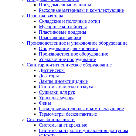
Посудомоечные машины
Расходные материалы и комплектующие
Пластиковая тара
Складские и полочные лотки
Мусорные контейнеры
Пластиковые поддоны
Пластиковые ящики
Производственное и упаковочное оборудование
Оборудование для копчения
Производственное оборудование
Упаковочное оборудование
Санитарно-гигиеническое оборудование
Диспенсеры
Дозаторы
Лампы инсектицидные
Системы очистки воздуха
Сушилки для рук
Урны для мусора
Фены
Расходные материалы и комплектующие
Термометры бесконтактные
Системы безопасности
Системы антикражные
Системы контроля и управления доступом
(СКУД)