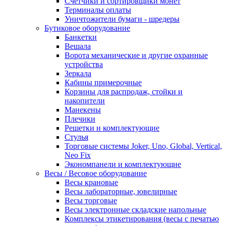
Счетчики и сортировщики монет
Терминалы оплаты
Уничтожители бумаги - шредеры
Бутиковое оборудование
Банкетки
Вешала
Ворота механические и другие охранные
устройства
Зеркала
Кабины примерочные
Корзины для распродаж, стойки и
накопители
Манекены
Плечики
Решетки и комплектующие
Стулья
Торговые системы Joker, Uno, Global, Vertical,
Neo Fix
Экономпанели и комплектующие
Весы / Весовое оборудование
Весы крановые
Весы лабораторные, ювелирные
Весы торговые
Весы электронные складские напольные
Комплексы этикетирования (весы с печатью