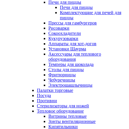
Печи для пиццы
Печи для пиццы
Комплектующие для печей для
пиццы
Прессы для гамбургеров
Рисоварки
Сокоохладители
Кукурузоварки
Аппараты для хот-догов
Установки Шаурма
Аксессуары для теплового
оборудования
Темперы для шоколада
Столы для пиццы
Фритюрницы
Чебуречницы
Электрошашлычницы
Палатки торговые
Посуда
Противни
Стерилизаторы для ножей
Тепловое оборудование
Витрины тепловые
Зонты вентиляционные
Кипятильники