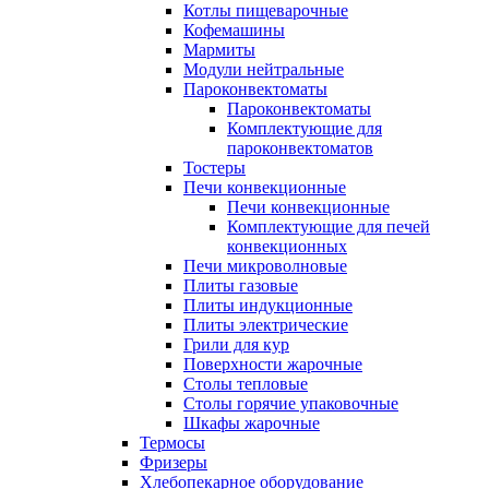
Котлы пищеварочные
Кофемашины
Мармиты
Модули нейтральные
Пароконвектоматы
Пароконвектоматы
Комплектующие для
пароконвектоматов
Тостеры
Печи конвекционные
Печи конвекционные
Комплектующие для печей
конвекционных
Печи микроволновые
Плиты газовые
Плиты индукционные
Плиты электрические
Грили для кур
Поверхности жарочные
Столы тепловые
Столы горячие упаковочные
Шкафы жарочные
Термосы
Фризеры
Хлебопекарное оборудование