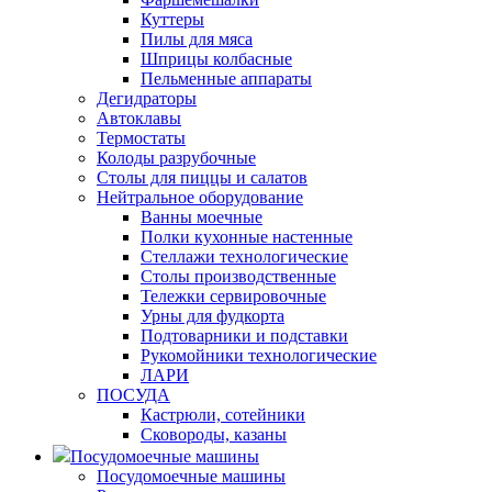
Куттеры
Пилы для мяса
Шприцы колбасные
Пельменные аппараты
Дегидраторы
Автоклавы
Термостаты
Колоды разрубочные
Столы для пиццы и салатов
Нейтральное оборудование
Ванны моечные
Полки кухонные настенные
Стеллажи технологические
Столы производственные
Тележки сервировочные
Урны для фудкорта
Подтоварники и подставки
Рукомойники технологические
ЛАРИ
ПОСУДА
Кастрюли, сотейники
Сковороды, казаны
Посудомоечные машины
Посудомоечные машины