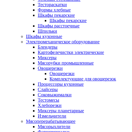
Тестораскатки
Формы хлебные
Шкафы пекарские
Шкафы пекарские
Шкафы расстоечные
Шпильки
Шкафы кухонные
Электромеханическое оборудование
Блендеры
Картофелечистки электрические
Миксеры
Мясорубки промышленные
Овощерезки
Овощерезки
Комплектующие для овощерезок
Процессоры кухонные
Слайсеры
Соковыжималки
Тестомесы
Хлеборезки
Миксеры планетарные
Измельчители
Мясоперерабатывающее
Мясорыхлители
Фаршемешалки