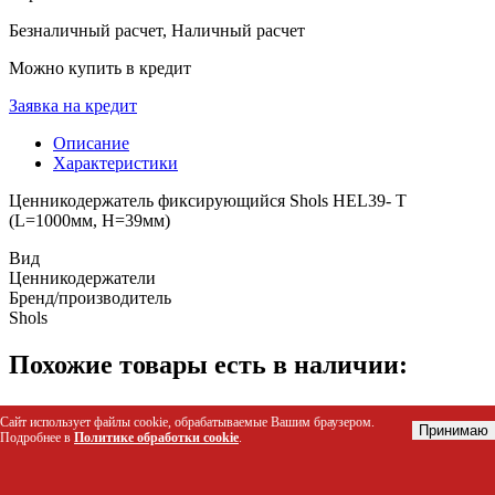
Безналичный расчет, Наличный расчет
Можно купить в кредит
Заявка на кредит
Описание
Характеристики
Ценникодержатель фиксирующийся Shols HEL39- Т
(L=1000мм, H=39мм)
Вид
Ценникодержатели
Бренд/производитель
Shols
Похожие товары есть в наличии:
Ценникодержатель двухпозиционный LST60 длина 1238 мм.,
Сайт использует файлы cookie, обрабатываемые Вашим браузером.
Принимаю
цвет прозрачный
Подробнее в
Политике обработки cookie
.
Код: 60110
83 р.