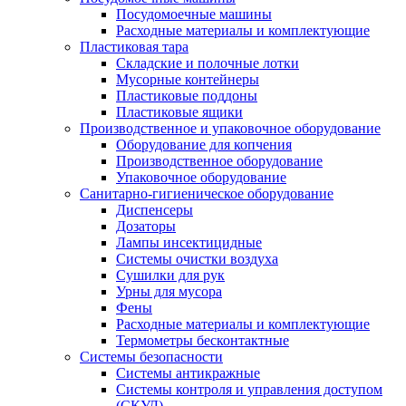
Посудомоечные машины
Расходные материалы и комплектующие
Пластиковая тара
Складские и полочные лотки
Мусорные контейнеры
Пластиковые поддоны
Пластиковые ящики
Производственное и упаковочное оборудование
Оборудование для копчения
Производственное оборудование
Упаковочное оборудование
Санитарно-гигиеническое оборудование
Диспенсеры
Дозаторы
Лампы инсектицидные
Системы очистки воздуха
Сушилки для рук
Урны для мусора
Фены
Расходные материалы и комплектующие
Термометры бесконтактные
Системы безопасности
Системы антикражные
Системы контроля и управления доступом
(СКУД)