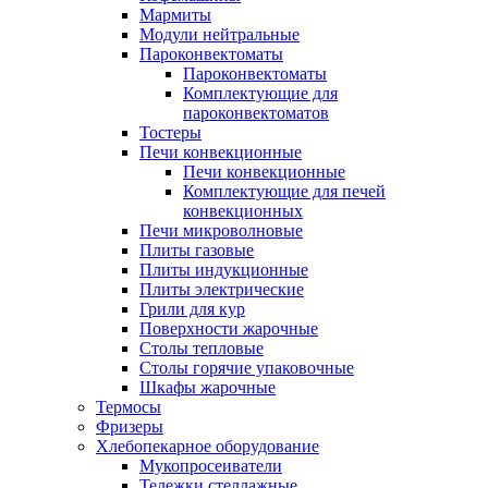
Мармиты
Модули нейтральные
Пароконвектоматы
Пароконвектоматы
Комплектующие для
пароконвектоматов
Тостеры
Печи конвекционные
Печи конвекционные
Комплектующие для печей
конвекционных
Печи микроволновые
Плиты газовые
Плиты индукционные
Плиты электрические
Грили для кур
Поверхности жарочные
Столы тепловые
Столы горячие упаковочные
Шкафы жарочные
Термосы
Фризеры
Хлебопекарное оборудование
Мукопросеиватели
Тележки стеллажные