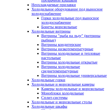
прозрачной крышкой
Неохлаждаемые прилавки
Холодильное оборудование под выносное
холодоснабжение
Горки холодильные под выносное
холодоснабжение
Бонеты морозильные
Холодильные витрины
Витрины "рыба на льду" (витрины
рыбные)
Витрины кондитерские
Витрины низкотемпературные
Витрины холодильные и тепловые
настольные
Витрины холодильные открытые
Витрины холодильные
среднетемпературные
Витрины холодильные универсальные
Холодильные горки
Холодильные и морозильные камеры
Камеры холодильные и морозильные
Моноблоки холодильные
Сплит-системы
Холодильные и морозильные столы
Холодильные шкафы