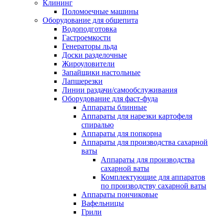
Клининг
Поломоечные машины
Оборудование для общепита
Водоподготовка
Гастроемкости
Генераторы льда
Доски разделочные
Жироуловители
Запайщики настольные
Лапшерезки
Линии раздачи/самообслуживания
Оборудование для фаст-фуда
Аппараты блинные
Аппараты для нарезки картофеля
спиралью
Аппараты для попкорна
Аппараты для производства сахарной
ваты
Аппараты для производства
сахарной ваты
Комплектующие для аппаратов
по производству сахарной ваты
Аппараты пончиковые
Вафельницы
Грили