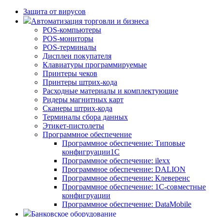
Защита от вирусов
Автоматизация торговли и бизнеса
POS-компьютеры
POS-мониторы
POS-терминалы
Дисплеи покупателя
Клавиатуры программируемые
Принтеры чеков
Принтеры штрих-кода
Расходные материалы и комплектующие
Ридеры магнитных карт
Сканеры штрих-кода
Терминалы сбора данных
Этикет-пистолеты
Программное обеспечение
Программное обеспечение: Типовые
конфигруации1С
Программное обеспечение: ilexx
Программное обеспечение: DALION
Программное обеспечение: Клеверенс
Программное обеспечение: 1С-совместные
конфигруации
Программное обеспечение: DataMobile
Банковское оборудование