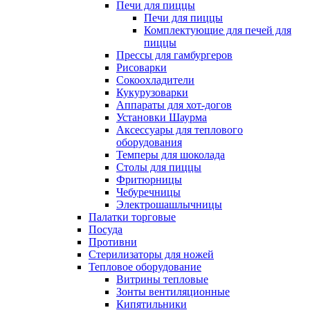
Печи для пиццы
Печи для пиццы
Комплектующие для печей для
пиццы
Прессы для гамбургеров
Рисоварки
Сокоохладители
Кукурузоварки
Аппараты для хот-догов
Установки Шаурма
Аксессуары для теплового
оборудования
Темперы для шоколада
Столы для пиццы
Фритюрницы
Чебуречницы
Электрошашлычницы
Палатки торговые
Посуда
Противни
Стерилизаторы для ножей
Тепловое оборудование
Витрины тепловые
Зонты вентиляционные
Кипятильники