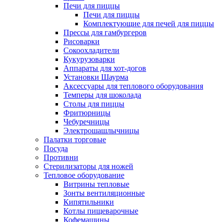
Печи для пиццы
Печи для пиццы
Комплектующие для печей для пиццы
Прессы для гамбургеров
Рисоварки
Сокоохладители
Кукурузоварки
Аппараты для хот-догов
Установки Шаурма
Аксессуары для теплового оборудования
Темперы для шоколада
Столы для пиццы
Фритюрницы
Чебуречницы
Электрошашлычницы
Палатки торговые
Посуда
Противни
Стерилизаторы для ножей
Тепловое оборудование
Витрины тепловые
Зонты вентиляционные
Кипятильники
Котлы пищеварочные
Кофемашины