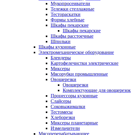
Мукопросеиватели
Тележки стеллажные
Тестораскатки
Формы хлебные
Шкафы пекарские
Шкафы пекарские
Шкафы расстоечные
Шпильки
Шкафы кухонные
Электромеханическое оборудование
Блендеры
Картофелечистки электрические
Миксеры
Мясорубки промышленные
Овощерезки
Овощерезки
Комплектующие для овощерезок
Процессоры кухонные
Слайсеры
Соковыжималки
Тестомесы
Хлеборезки
Миксеры планетарные
Измельчители
Мясоперерабатывающее