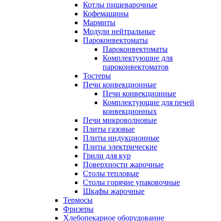
Котлы пищеварочные
Кофемашины
Мармиты
Модули нейтральные
Пароконвектоматы
Пароконвектоматы
Комплектующие для
пароконвектоматов
Тостеры
Печи конвекционные
Печи конвекционные
Комплектующие для печей
конвекционных
Печи микроволновые
Плиты газовые
Плиты индукционные
Плиты электрические
Грили для кур
Поверхности жарочные
Столы тепловые
Столы горячие упаковочные
Шкафы жарочные
Термосы
Фризеры
Хлебопекарное оборудование