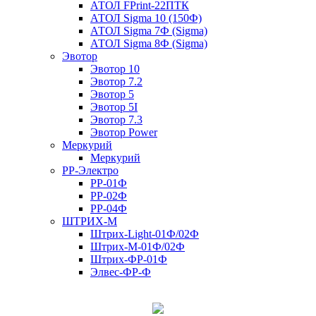
АТОЛ FPrint-22ПТК
АТОЛ Sigma 10 (150Ф)
АТОЛ Sigma 7Ф (Sigma)
АТОЛ Sigma 8Ф (Sigma)
Эвотор
Эвотор 10
Эвотор 7.2
Эвотор 5
Эвотор 5I
Эвотор 7.3
Эвотор Power
Меркурий
Меркурий
РР-Электро
РР-01Ф
РР-02Ф
РР-04Ф
ШТРИХ-М
Штрих-Light-01Ф/02Ф
Штрих-М-01Ф/02Ф
Штрих-ФР-01Ф
Элвес-ФР-Ф