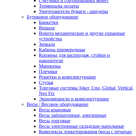
Счетчики и сортировщики монет
Терминалы оплаты
Уничтожители бумаги - шредеры
Бутиковое оборудование
Банкетки
Вешала
Ворота механические и другие охранные
устройства
Зеркала
Кабины примерочные
Корзины для распродаж, стойки и
накопители
Манекены
Плечики
Решетки и комплектующие
Стулья
Торговые системы Joker, Uno, Global, Vertical,
Neo Fix
Экономпанели и комплектующие
Весы / Весовое оборудование
Весы крановые
Весы лабораторные, ювелирные
Весы торговые
Весы электронные складские напольные
Комплексы этикетирования (весы с печатью