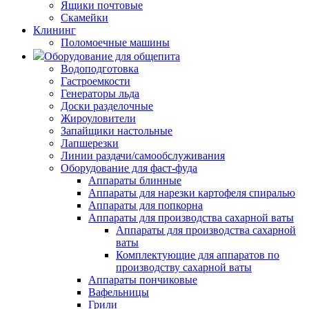
Ящики почтовые
Скамейки
Клининг
Поломоечные машины
Оборудование для общепита
Водоподготовка
Гастроемкости
Генераторы льда
Доски разделочные
Жироуловители
Запайщики настольные
Лапшерезки
Линии раздачи/самообслуживания
Оборудование для фаст-фуда
Аппараты блинные
Аппараты для нарезки картофеля спиралью
Аппараты для попкорна
Аппараты для производства сахарной ваты
Аппараты для производства сахарной
ваты
Комплектующие для аппаратов по
производству сахарной ваты
Аппараты пончиковые
Вафельницы
Грили