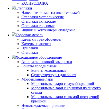
РАСПРОДАЖА
Стеллажи
Навесные элементы для стеллажей
Стеллажи металлические
Стеллажи складские
Стеллажи торговые
Ящики и контейнеры складские
Торговая мебель
Калитки-трансформеры
Камеры хранения
Прилавки
Стеллажи
Холодильное оборудование
Аппараты шоковой заморозки
Бонеты холодильные
Бонеты холодильные
Суперструктуры для бонет
Морозильные лари
Морозильные лари с глухой крышкой
Морозильные лари с крышкой из гнутого
стекла
Морозильные лари с прямой прозрачной
крышкой
Неохлаждаемые прилавки