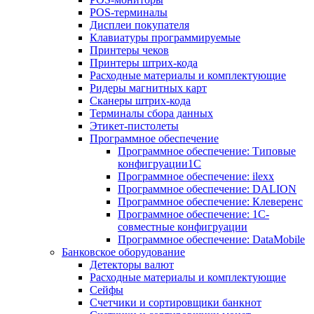
POS-терминалы
Дисплеи покупателя
Клавиатуры программируемые
Принтеры чеков
Принтеры штрих-кода
Расходные материалы и комплектующие
Ридеры магнитных карт
Сканеры штрих-кода
Терминалы сбора данных
Этикет-пистолеты
Программное обеспечение
Программное обеспечение: Типовые
конфигруации1С
Программное обеспечение: ilexx
Программное обеспечение: DALION
Программное обеспечение: Клеверенс
Программное обеспечение: 1С-
совместные конфигруации
Программное обеспечение: DataMobile
Банковское оборудование
Детекторы валют
Расходные материалы и комплектующие
Сейфы
Счетчики и сортировщики банкнот