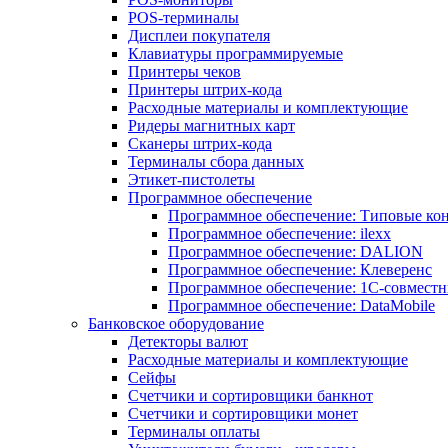
POS-терминалы
Дисплеи покупателя
Клавиатуры программируемые
Принтеры чеков
Принтеры штрих-кода
Расходные материалы и комплектующие
Ридеры магнитных карт
Сканеры штрих-кода
Терминалы сбора данных
Этикет-пистолеты
Программное обеспечение
Программное обеспечение: Типовые к
Программное обеспечение: ilexx
Программное обеспечение: DALION
Программное обеспечение: Клеверенс
Программное обеспечение: 1С-совмест
Программное обеспечение: DataMobile
Банковское оборудование
Детекторы валют
Расходные материалы и комплектующие
Сейфы
Счетчики и сортировщики банкнот
Счетчики и сортировщики монет
Терминалы оплаты