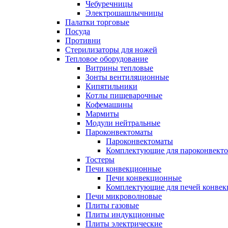
Чебуречницы
Электрошашлычницы
Палатки торговые
Посуда
Противни
Стерилизаторы для ножей
Тепловое оборудование
Витрины тепловые
Зонты вентиляционные
Кипятильники
Котлы пищеварочные
Кофемашины
Мармиты
Модули нейтральные
Пароконвектоматы
Пароконвектоматы
Комплектующие для пароконвекто
Тостеры
Печи конвекционные
Печи конвекционные
Комплектующие для печей конве
Печи микроволновые
Плиты газовые
Плиты индукционные
Плиты электрические