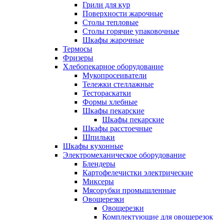
Грили для кур
Поверхности жарочные
Столы тепловые
Столы горячие упаковочные
Шкафы жарочные
Термосы
Фризеры
Хлебопекарное оборудование
Мукопросеиватели
Тележки стеллажные
Тестораскатки
Формы хлебные
Шкафы пекарские
Шкафы пекарские
Шкафы расстоечные
Шпильки
Шкафы кухонные
Электромеханическое оборудование
Блендеры
Картофелечистки электрические
Миксеры
Мясорубки промышленные
Овощерезки
Овощерезки
Комплектующие для овощерезок