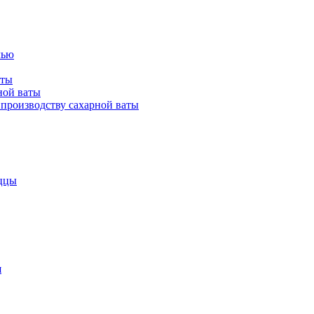
лью
аты
ной ваты
производству сахарной ваты
ццы
я