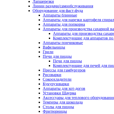
Лапшерезки
Линии раздачи/самообслуживания
Оборудование для фаст-фуда
Аппараты блинные
Аппараты для нарезки картофеля спира
Аппараты для попкорна
Аппараты для производства сахарной в
Аппараты для производства сахар
Комплектующие для аппаратов по 
Аппараты пончиковые
Вафельницы
Грили
Печи для пиццы
Печи для пиццы
Комплектующие для печей для пи
Прессы для гамбургеров
Рисоварки
Сокоохладители
Кукурузоварки
Аппараты для хот-догов
Установки Шаурма
Аксессуары для теплового оборудовани
Темперы для шоколада
Столы для пиццы
Фритюрницы