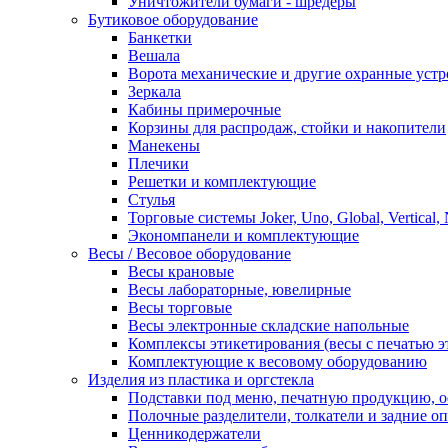
Уничтожители бумаги - шредеры
Бутиковое оборудование
Банкетки
Вешала
Ворота механические и другие охранные устр
Зеркала
Кабины примерочные
Корзины для распродаж, стойки и накопители
Манекены
Плечики
Решетки и комплектующие
Стулья
Торговые системы Joker, Uno, Global, Vertical,
Экономпанели и комплектующие
Весы / Весовое оборудование
Весы крановые
Весы лабораторные, ювелирные
Весы торговые
Весы электронные складские напольные
Комплексы этикетирования (весы с печатью э
Комплектующие к весовому оборудованию
Изделия из пластика и оргстекла
Подставки под меню, печатную продукцию, 
Полочные разделители, толкатели и задние о
Ценникодержатели