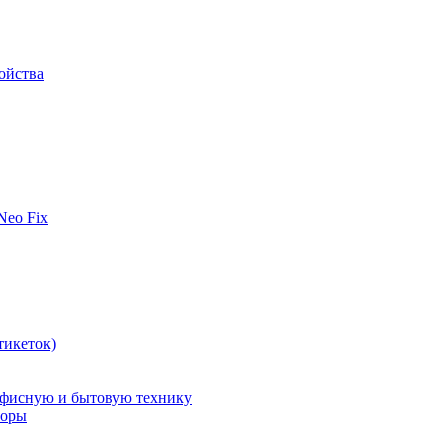
ойства
 Neo Fix
тикеток)
офисную и бытовую технику
поры