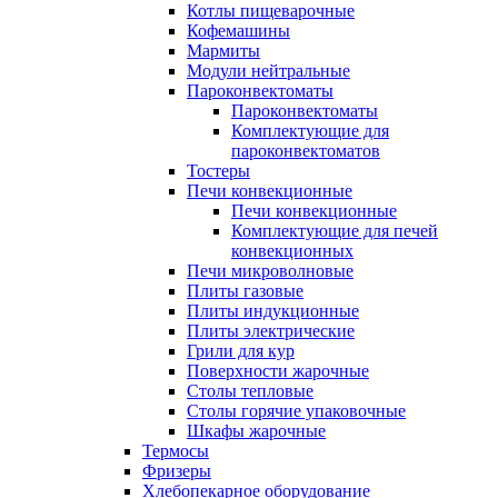
Котлы пищеварочные
Кофемашины
Мармиты
Модули нейтральные
Пароконвектоматы
Пароконвектоматы
Комплектующие для
пароконвектоматов
Тостеры
Печи конвекционные
Печи конвекционные
Комплектующие для печей
конвекционных
Печи микроволновые
Плиты газовые
Плиты индукционные
Плиты электрические
Грили для кур
Поверхности жарочные
Столы тепловые
Столы горячие упаковочные
Шкафы жарочные
Термосы
Фризеры
Хлебопекарное оборудование