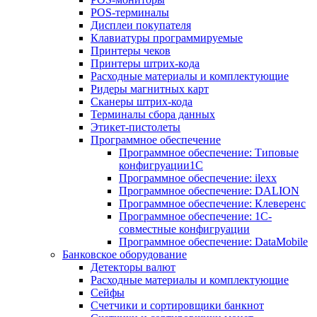
POS-терминалы
Дисплеи покупателя
Клавиатуры программируемые
Принтеры чеков
Принтеры штрих-кода
Расходные материалы и комплектующие
Ридеры магнитных карт
Сканеры штрих-кода
Терминалы сбора данных
Этикет-пистолеты
Программное обеспечение
Программное обеспечение: Типовые
конфигруации1С
Программное обеспечение: ilexx
Программное обеспечение: DALION
Программное обеспечение: Клеверенс
Программное обеспечение: 1С-
совместные конфигруации
Программное обеспечение: DataMobile
Банковское оборудование
Детекторы валют
Расходные материалы и комплектующие
Сейфы
Счетчики и сортировщики банкнот