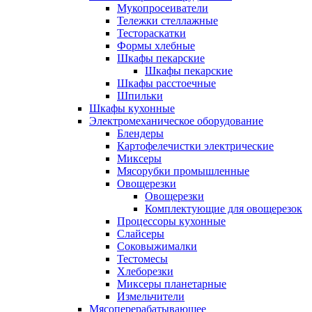
Мукопросеиватели
Тележки стеллажные
Тестораскатки
Формы хлебные
Шкафы пекарские
Шкафы пекарские
Шкафы расстоечные
Шпильки
Шкафы кухонные
Электромеханическое оборудование
Блендеры
Картофелечистки электрические
Миксеры
Мясорубки промышленные
Овощерезки
Овощерезки
Комплектующие для овощерезок
Процессоры кухонные
Слайсеры
Соковыжималки
Тестомесы
Хлеборезки
Миксеры планетарные
Измельчители
Мясоперерабатывающее