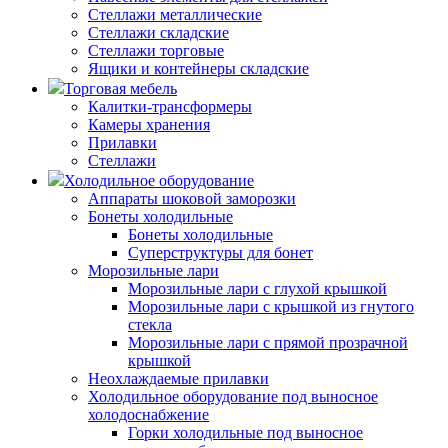
Стеллажи металлические
Стеллажи складские
Стеллажи торговые
Ящики и контейнеры складские
Торговая мебель
Калитки-трансформеры
Камеры хранения
Прилавки
Стеллажи
Холодильное оборудование
Аппараты шоковой заморозки
Бонеты холодильные
Бонеты холодильные
Суперструктуры для бонет
Морозильные лари
Морозильные лари с глухой крышкой
Морозильные лари с крышкой из гнутого
стекла
Морозильные лари с прямой прозрачной
крышкой
Неохлаждаемые прилавки
Холодильное оборудование под выносное
холодоснабжение
Горки холодильные под выносное