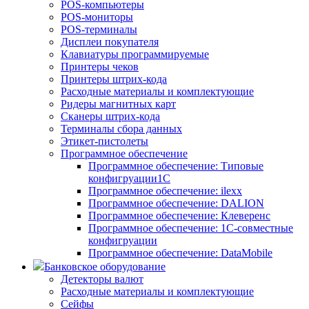
POS-компьютеры
POS-мониторы
POS-терминалы
Дисплеи покупателя
Клавиатуры программируемые
Принтеры чеков
Принтеры штрих-кода
Расходные материалы и комплектующие
Ридеры магнитных карт
Сканеры штрих-кода
Терминалы сбора данных
Этикет-пистолеты
Программное обеспечение
Программное обеспечение: Типовые
конфигруации1С
Программное обеспечение: ilexx
Программное обеспечение: DALION
Программное обеспечение: Клеверенс
Программное обеспечение: 1С-совместные
конфигруации
Программное обеспечение: DataMobile
Банковское оборудование
Детекторы валют
Расходные материалы и комплектующие
Сейфы