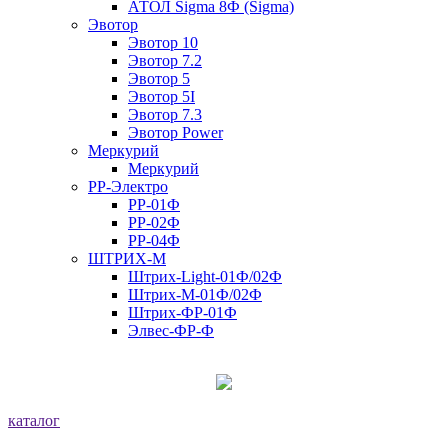
АТОЛ Sigma 8Ф (Sigma)
Эвотор
Эвотор 10
Эвотор 7.2
Эвотор 5
Эвотор 5I
Эвотор 7.3
Эвотор Power
Меркурий
Меркурий
РР-Электро
РР-01Ф
РР-02Ф
РР-04Ф
ШТРИХ-М
Штрих-Light-01Ф/02Ф
Штрих-М-01Ф/02Ф
Штрих-ФР-01Ф
Элвес-ФР-Ф
каталог