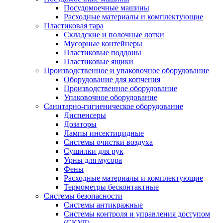
Посудомоечные машины
Расходные материалы и комплектующие
Пластиковая тара
Складские и полочные лотки
Мусорные контейнеры
Пластиковые поддоны
Пластиковые ящики
Производственное и упаковочное оборудование
Оборудование для копчения
Производственное оборудование
Упаковочное оборудование
Санитарно-гигиеническое оборудование
Диспенсеры
Дозаторы
Лампы инсектицидные
Системы очистки воздуха
Сушилки для рук
Урны для мусора
Фены
Расходные материалы и комплектующие
Термометры бесконтактные
Системы безопасности
Системы антикражные
Системы контроля и управления доступом
(СКУД)