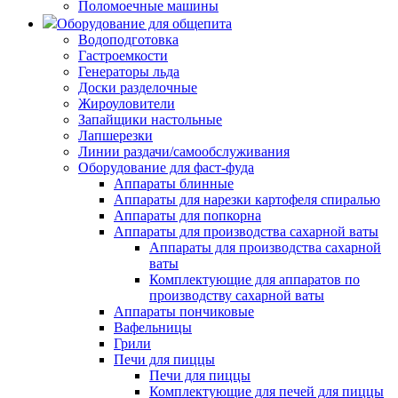
Поломоечные машины
Оборудование для общепита
Водоподготовка
Гастроемкости
Генераторы льда
Доски разделочные
Жироуловители
Запайщики настольные
Лапшерезки
Линии раздачи/самообслуживания
Оборудование для фаст-фуда
Аппараты блинные
Аппараты для нарезки картофеля спиралью
Аппараты для попкорна
Аппараты для производства сахарной ваты
Аппараты для производства сахарной
ваты
Комплектующие для аппаратов по
производству сахарной ваты
Аппараты пончиковые
Вафельницы
Грили
Печи для пиццы
Печи для пиццы
Комплектующие для печей для пиццы