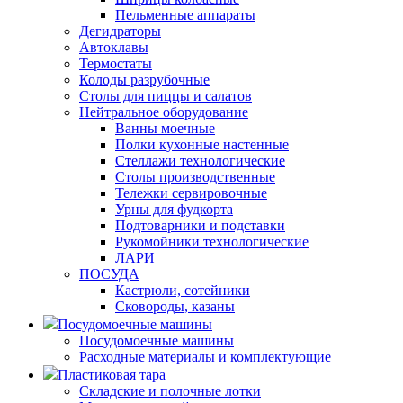
Пельменные аппараты
Дегидраторы
Автоклавы
Термостаты
Колоды разрубочные
Столы для пиццы и салатов
Нейтральное оборудование
Ванны моечные
Полки кухонные настенные
Стеллажи технологические
Столы производственные
Тележки сервировочные
Урны для фудкорта
Подтоварники и подставки
Рукомойники технологические
ЛАРИ
ПОСУДА
Кастрюли, сотейники
Сковороды, казаны
Посудомоечные машины
Посудомоечные машины
Расходные материалы и комплектующие
Пластиковая тара
Складские и полочные лотки