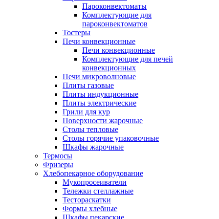
Пароконвектоматы
Комплектующие для
пароконвектоматов
Тостеры
Печи конвекционные
Печи конвекционные
Комплектующие для печей
конвекционных
Печи микроволновые
Плиты газовые
Плиты индукционные
Плиты электрические
Грили для кур
Поверхности жарочные
Столы тепловые
Столы горячие упаковочные
Шкафы жарочные
Термосы
Фризеры
Хлебопекарное оборудование
Мукопросеиватели
Тележки стеллажные
Тестораскатки
Формы хлебные
Шкафы пекарские