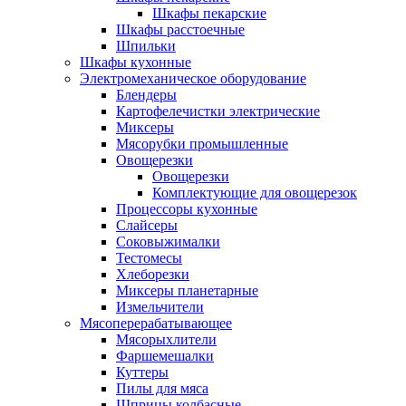
Шкафы пекарские
Шкафы расстоечные
Шпильки
Шкафы кухонные
Электромеханическое оборудование
Блендеры
Картофелечистки электрические
Миксеры
Мясорубки промышленные
Овощерезки
Овощерезки
Комплектующие для овощерезок
Процессоры кухонные
Слайсеры
Соковыжималки
Тестомесы
Хлеборезки
Миксеры планетарные
Измельчители
Мясоперерабатывающее
Мясорыхлители
Фаршемешалки
Куттеры
Пилы для мяса
Шприцы колбасные