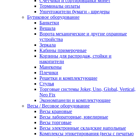
Счетчики и сортировщики монет
Терминалы оплаты
Уничтожители бумаги - шредеры
Бутиковое оборудование
Банкетки
Вешала
Ворота механические и другие охранные
устройства
Зеркала
Кабины примерочные
Корзины для распродаж, стойки и
накопители
Манекены
Плечики
Решетки и комплектующие
Стулья
Торговые системы Joker, Uno, Global, Vertical,
Neo Fix
Экономпанели и комплектующие
Весы / Весовое оборудование
Весы крановые
Весы лабораторные, ювелирные
Весы торговые
Весы электронные складские напольные
Комплексы этикетирования (весы с печатью