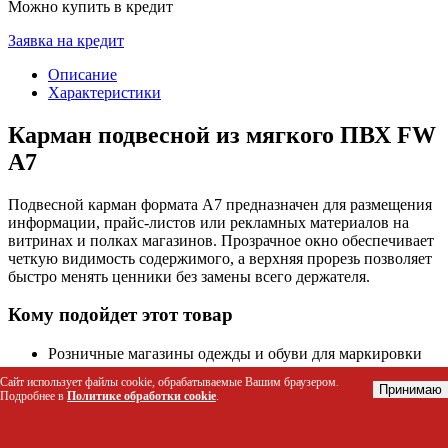
Можно купить в кредит
Заявка на кредит
Описание
Характеристики
Карман подвесной из мягкого ПВХ FW
А7
Подвесной карман формата А7 предназначен для размещения
информации, прайс-листов или рекламных материалов на
витринах и полках магазинов. Прозрачное окно обеспечивает
четкую видимость содержимого, а верхняя прорезь позволяет
быстро менять ценники без замены всего держателя.
Кому подойдет этот товар
Розничные магазины одежды и обуви для маркировки
товаров
Сайт использует файлы cookie, обрабатываемые Вашим браузером.
Супермаркеты и продуктовые магазины для размещения
Принимаю
Подробнее в
Политике обработки cookie
.
акционных листовок
Аптеки и косметические сети для информирования
покупателей о скидках