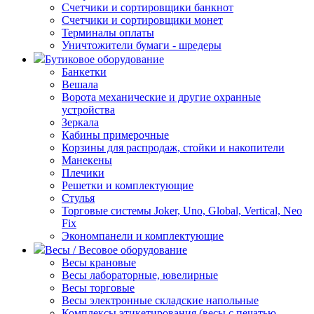
Счетчики и сортировщики банкнот
Счетчики и сортировщики монет
Терминалы оплаты
Уничтожители бумаги - шредеры
Бутиковое оборудование
Банкетки
Вешала
Ворота механические и другие охранные
устройства
Зеркала
Кабины примерочные
Корзины для распродаж, стойки и накопители
Манекены
Плечики
Решетки и комплектующие
Стулья
Торговые системы Joker, Uno, Global, Vertical, Neo
Fix
Экономпанели и комплектующие
Весы / Весовое оборудование
Весы крановые
Весы лабораторные, ювелирные
Весы торговые
Весы электронные складские напольные
Комплексы этикетирования (весы с печатью