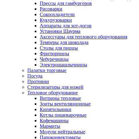
Прессы для гамбургеров
Рисоварки
Сокоохладители
Кукурузоварки
Аппараты для хот-догов
Установки Шаурма
Аксессуары для теплового оборудования
Темперы для шоколада
Столы для пиццы
Фритюрницы
Чебуречницы
Электрошашлычницы
Палатки торговые
Посуда
Противни
Стерилизаторы для ножей
Тепловое оборудование
Витрины тепловые
Зонты вентиляционные
Кипятильники
Котлы пищеварочные
Кофемашины
Мармиты
Модули нейтральные
Пароконвектоматы