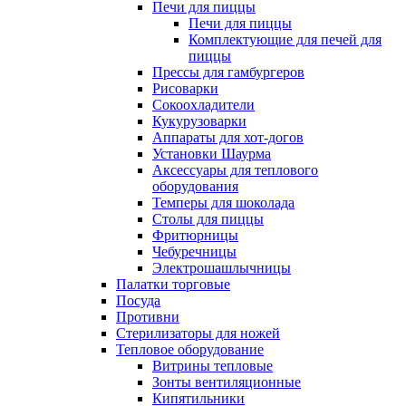
Печи для пиццы
Печи для пиццы
Комплектующие для печей для
пиццы
Прессы для гамбургеров
Рисоварки
Сокоохладители
Кукурузоварки
Аппараты для хот-догов
Установки Шаурма
Аксессуары для теплового
оборудования
Темперы для шоколада
Столы для пиццы
Фритюрницы
Чебуречницы
Электрошашлычницы
Палатки торговые
Посуда
Противни
Стерилизаторы для ножей
Тепловое оборудование
Витрины тепловые
Зонты вентиляционные
Кипятильники