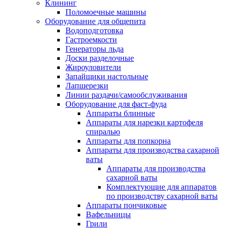
Клининг
Поломоечные машины
Оборудование для общепита
Водоподготовка
Гастроемкости
Генераторы льда
Доски разделочные
Жироуловители
Запайщики настольные
Лапшерезки
Линии раздачи/самообслуживания
Оборудование для фаст-фуда
Аппараты блинные
Аппараты для нарезки картофеля
спиралью
Аппараты для попкорна
Аппараты для производства сахарной
ваты
Аппараты для производства
сахарной ваты
Комплектующие для аппаратов
по производству сахарной ваты
Аппараты пончиковые
Вафельницы
Грили