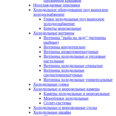
прозрачной крышкой
Неохлаждаемые прилавки
Холодильное оборудование под выносное
холодоснабжение
Горки холодильные под выносное
холодоснабжение
Бонеты морозильные
Холодильные витрины
Витрины "рыба на льду" (витрины
рыбные)
Витрины кондитерские
Витрины низкотемпературные
Витрины холодильные и тепловые
настольные
Витрины холодильные открытые
Витрины холодильные
среднетемпературные
Витрины холодильные универсальные
Холодильные горки
Холодильные и морозильные камеры
Камеры холодильные и морозильные
Моноблоки холодильные
Сплит-системы
Холодильные и морозильные столы
Холодильные шкафы