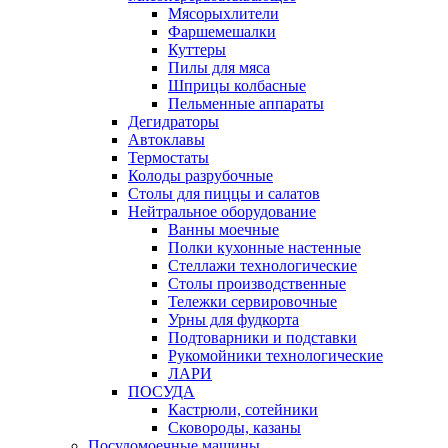
Мясорыхлители
Фаршемешалки
Куттеры
Пилы для мяса
Шприцы колбасные
Пельменные аппараты
Дегидраторы
Автоклавы
Термостаты
Колоды разрубочные
Столы для пиццы и салатов
Нейтральное оборудование
Ванны моечные
Полки кухонные настенные
Стеллажи технологические
Столы производственные
Тележки сервировочные
Урны для фудкорта
Подтоварники и подставки
Рукомойники технологические
ЛАРИ
ПОСУДА
Кастрюли, сотейники
Сковороды, казаны
Посудомоечные машины