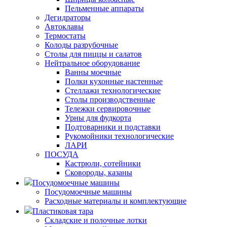
Пельменные аппараты
Дегидраторы
Автоклавы
Термостаты
Колоды разрубочные
Столы для пиццы и салатов
Нейтральное оборудование
Ванны моечные
Полки кухонные настенные
Стеллажи технологические
Столы производственные
Тележки сервировочные
Урны для фудкорта
Подтоварники и подставки
Рукомойники технологические
ЛАРИ
ПОСУДА
Кастрюли, сотейники
Сковороды, казаны
Посудомоечные машины
Посудомоечные машины
Расходные материалы и комплектующие
Пластиковая тара
Складские и полочные лотки