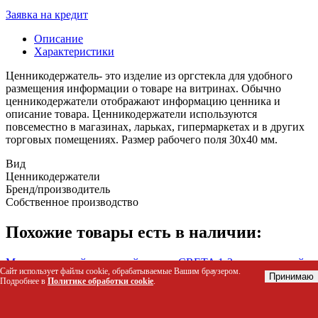
Заявка на кредит
Описание
Характеристики
Ценникодержатель- это изделие из оргстекла для удобного
размещения информации о товаре на витринах. Обычно
ценникодержатели отображают информацию ценника и
описание товара. Ценникодержатели используются
повсеместно в магазинах, ларьках, гипермаркетах и в других
торговых помещениях. Размер рабочего поля 30х40 мм.
Вид
Ценникодержатели
Бренд/производитель
Собственное производство
Похожие товары есть в наличии:
Маркер меловой на водной основе CRETA 1-3, цвет розовый
Сайт использует файлы cookie, обрабатываемые Вашим браузером.
102381
Принимаю
Подробнее в
Политике обработки cookie
.
Код: 53820