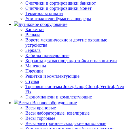
Счетчики и сортировщики банкнот
Счетчики и сортировщики монет
Терминалы оплаты
Уничтожители бумаги - шредеры
Бутиковое оборудование
Банкетки
Вешала
Ворота механические и другие охранные
устройства
Зеркала
Кабины примерочные
Корзины для распродаж, стойки и накопители
Манекены
Плечики
Решетки и комплектующие
Стулья
Торговые системы Joker, Uno, Global, Vertical, Neo
Fix
Экономпанели и комплектующие
Весы / Весовое оборудование
Весы крановые
Весы лабораторные, ювелирные
Весы торговые
Весы электронные складские напольные
Комплексы этикетирования (весы с печатью