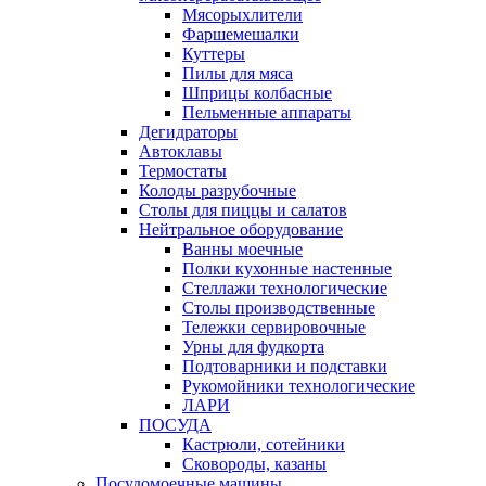
Мясорыхлители
Фаршемешалки
Куттеры
Пилы для мяса
Шприцы колбасные
Пельменные аппараты
Дегидраторы
Автоклавы
Термостаты
Колоды разрубочные
Столы для пиццы и салатов
Нейтральное оборудование
Ванны моечные
Полки кухонные настенные
Стеллажи технологические
Столы производственные
Тележки сервировочные
Урны для фудкорта
Подтоварники и подставки
Рукомойники технологические
ЛАРИ
ПОСУДА
Кастрюли, сотейники
Сковороды, казаны
Посудомоечные машины