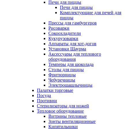
Печи для пиццы
Печи для пиццы
Комплектующие для печей для
пиццы
Прессы для гамбургеров
Рисоварки
Сокоохладители
Кукурузоварки
Аппараты для хот-догов
Установки Шаурма
Аксессуары для теплового
оборудования
Темперы для шоколада
Столы для пиццы
Фритюрницы
Чебуречницы
Электрошашлычницы
Палатки торговые
Посуда
Противни
Стерилизаторы для ножей
Тепловое оборудование
Витрины тепловые
Зонты вентиляционные
Кипятильники