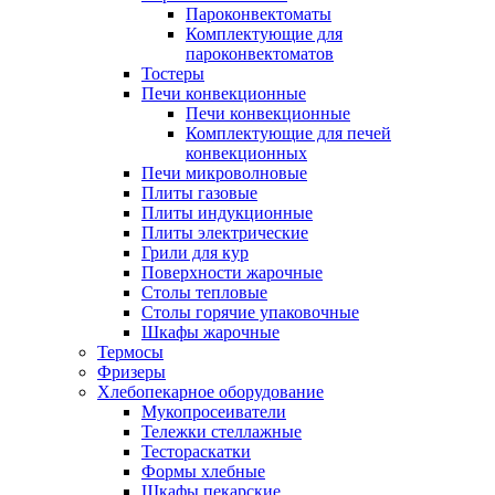
Пароконвектоматы
Комплектующие для
пароконвектоматов
Тостеры
Печи конвекционные
Печи конвекционные
Комплектующие для печей
конвекционных
Печи микроволновые
Плиты газовые
Плиты индукционные
Плиты электрические
Грили для кур
Поверхности жарочные
Столы тепловые
Столы горячие упаковочные
Шкафы жарочные
Термосы
Фризеры
Хлебопекарное оборудование
Мукопросеиватели
Тележки стеллажные
Тестораскатки
Формы хлебные
Шкафы пекарские