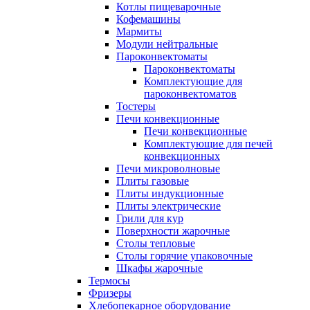
Котлы пищеварочные
Кофемашины
Мармиты
Модули нейтральные
Пароконвектоматы
Пароконвектоматы
Комплектующие для
пароконвектоматов
Тостеры
Печи конвекционные
Печи конвекционные
Комплектующие для печей
конвекционных
Печи микроволновые
Плиты газовые
Плиты индукционные
Плиты электрические
Грили для кур
Поверхности жарочные
Столы тепловые
Столы горячие упаковочные
Шкафы жарочные
Термосы
Фризеры
Хлебопекарное оборудование