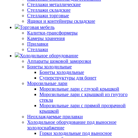
Стеллажи металлические
Стеллажи складские
Стеллажи торговые
Ящики и контейнеры складские
Торговая мебель
Калитки-трансформеры
Камеры хранения
Прилавки
Стеллажи
Холодильное оборудование
Аппараты шоковой заморозки
Бонеты холодильные
Бонеты холодильные
Суперструктуры для бонет
Морозильные лари
Морозильные лари с глухой крышкой
Морозильные лари с крышкой из гнутого
стекла
Морозильные лари с прямой прозрачной
крышкой
Неохлаждаемые прилавки
Холодильное оборудование под выносное
холодоснабжение
Горки холодильные под выносное