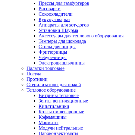
Прессы для гамбургеров
Рисоварки
Сокоохладители
Кукурузоварки
Аппараты для хот-догов
Установки Шаурма
Аксессуары для теплового оборудования
Темперы для шоколада
Столы для пиццы
Фритюрницы
Чебуречницы
Электрошашлычницы
Палатки торговые
Посуда
Противни
Стерилизаторы для ножей
Тепловое оборудование
Витрины тепловые
Зонты вентиляционные
Кипятильники
Котлы пищеварочные
Кофемашины
Мармиты
Модули нейтральные
Пароконвектоматы