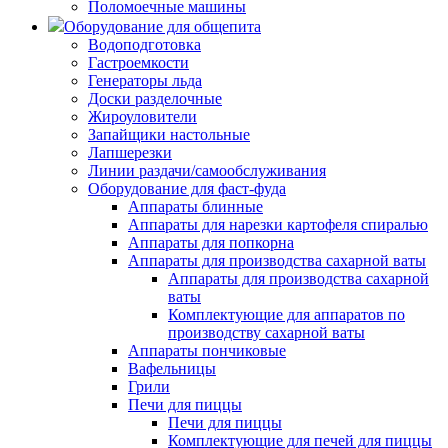
Поломоечные машины
Оборудование для общепита
Водоподготовка
Гастроемкости
Генераторы льда
Доски разделочные
Жироуловители
Запайщики настольные
Лапшерезки
Линии раздачи/самообслуживания
Оборудование для фаст-фуда
Аппараты блинные
Аппараты для нарезки картофеля спиралью
Аппараты для попкорна
Аппараты для производства сахарной ваты
Аппараты для производства сахарной
ваты
Комплектующие для аппаратов по
производству сахарной ваты
Аппараты пончиковые
Вафельницы
Грили
Печи для пиццы
Печи для пиццы
Комплектующие для печей для пиццы