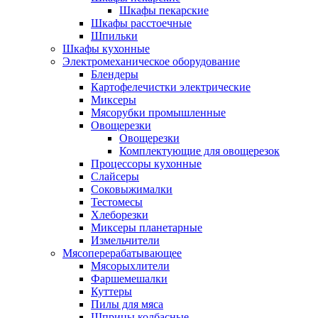
Шкафы пекарские
Шкафы расстоечные
Шпильки
Шкафы кухонные
Электромеханическое оборудование
Блендеры
Картофелечистки электрические
Миксеры
Мясорубки промышленные
Овощерезки
Овощерезки
Комплектующие для овощерезок
Процессоры кухонные
Слайсеры
Соковыжималки
Тестомесы
Хлеборезки
Миксеры планетарные
Измельчители
Мясоперерабатывающее
Мясорыхлители
Фаршемешалки
Куттеры
Пилы для мяса
Шприцы колбасные