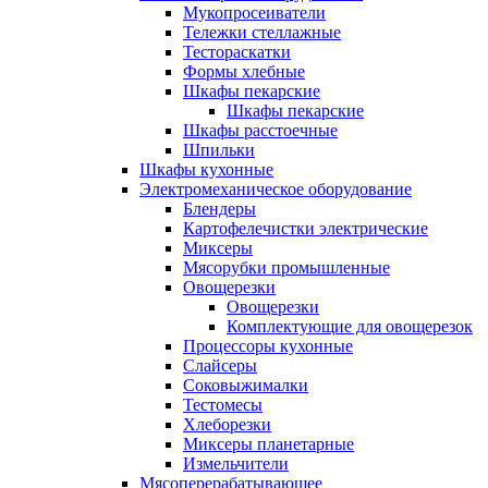
Мукопросеиватели
Тележки стеллажные
Тестораскатки
Формы хлебные
Шкафы пекарские
Шкафы пекарские
Шкафы расстоечные
Шпильки
Шкафы кухонные
Электромеханическое оборудование
Блендеры
Картофелечистки электрические
Миксеры
Мясорубки промышленные
Овощерезки
Овощерезки
Комплектующие для овощерезок
Процессоры кухонные
Слайсеры
Соковыжималки
Тестомесы
Хлеборезки
Миксеры планетарные
Измельчители
Мясоперерабатывающее