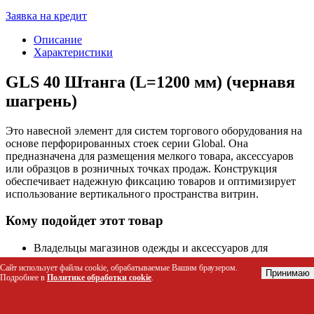
Заявка на кредит
Описание
Характеристики
GLS 40 Штанга (L=1200 мм) (чернавя
шагрень)
Это навесной элемент для систем торгового оборудования на
основе перфорированных стоек серии Global. Она
предназначена для размещения мелкого товара, аксессуаров
или образцов в розничных точках продаж. Конструкция
обеспечивает надежную фиксацию товаров и оптимизирует
использование вертикального пространства витрин.
Кому подойдет этот товар
Владельцы магазинов одежды и аксессуаров для
организации зон с галстуками, ремнями или
Сайт использует файлы cookie, обрабатываемые Вашим браузером.
украшениями.
Принимаю
Подробнее в
Политике обработки cookie
.
Менеджеры по мерчандайзингу для создания
упорядоченных дисплеев в бутиках и торговых залах.
Дизайнеры интерьеров коммерческих помещений,