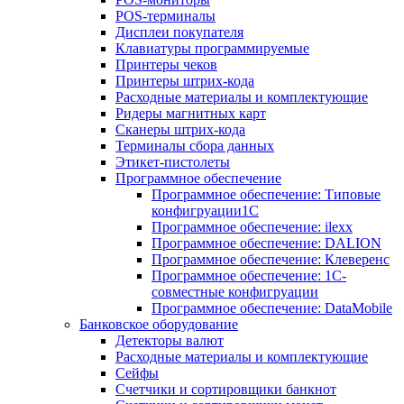
POS-терминалы
Дисплеи покупателя
Клавиатуры программируемые
Принтеры чеков
Принтеры штрих-кода
Расходные материалы и комплектующие
Ридеры магнитных карт
Сканеры штрих-кода
Терминалы сбора данных
Этикет-пистолеты
Программное обеспечение
Программное обеспечение: Типовые
конфигруации1С
Программное обеспечение: ilexx
Программное обеспечение: DALION
Программное обеспечение: Клеверенс
Программное обеспечение: 1С-
совместные конфигруации
Программное обеспечение: DataMobile
Банковское оборудование
Детекторы валют
Расходные материалы и комплектующие
Сейфы
Счетчики и сортировщики банкнот