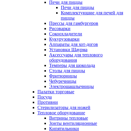
Печи для пиццы
Печи для пиццы
Комплектующие для печей для
пиццы
Прессы для гамбургеров
Рисоварки
Сокоохладители
Кукурузоварки
Аппараты для хот-догов
Установки Шаурма
Аксессуары для теплового
оборудования
Темперы для шоколада
Столы для пиццы
Фритюрницы
Чебуречницы
Электрошашлычницы
Палатки торговые
Посуда
Противни
Стерилизаторы для ножей
Тепловое оборудование
Витрины тепловые
Зонты вентиляционные
Кипятильники