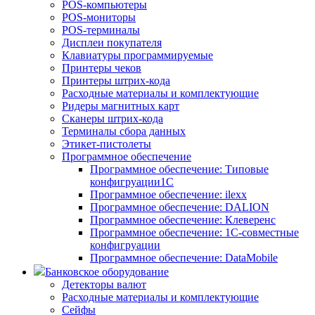
POS-компьютеры
POS-мониторы
POS-терминалы
Дисплеи покупателя
Клавиатуры программируемые
Принтеры чеков
Принтеры штрих-кода
Расходные материалы и комплектующие
Ридеры магнитных карт
Сканеры штрих-кода
Терминалы сбора данных
Этикет-пистолеты
Программное обеспечение
Программное обеспечение: Типовые
конфигруации1С
Программное обеспечение: ilexx
Программное обеспечение: DALION
Программное обеспечение: Клеверенс
Программное обеспечение: 1С-совместные
конфигруации
Программное обеспечение: DataMobile
Банковское оборудование
Детекторы валют
Расходные материалы и комплектующие
Сейфы