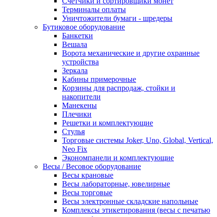
Счетчики и сортировщики монет
Терминалы оплаты
Уничтожители бумаги - шредеры
Бутиковое оборудование
Банкетки
Вешала
Ворота механические и другие охранные
устройства
Зеркала
Кабины примерочные
Корзины для распродаж, стойки и
накопители
Манекены
Плечики
Решетки и комплектующие
Стулья
Торговые системы Joker, Uno, Global, Vertical,
Neo Fix
Экономпанели и комплектующие
Весы / Весовое оборудование
Весы крановые
Весы лабораторные, ювелирные
Весы торговые
Весы электронные складские напольные
Комплексы этикетирования (весы с печатью