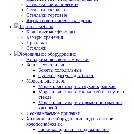
Стеллажи металлические
Стеллажи складские
Стеллажи торговые
Ящики и контейнеры складские
Торговая мебель
Калитки-трансформеры
Камеры хранения
Прилавки
Стеллажи
Холодильное оборудование
Аппараты шоковой заморозки
Бонеты холодильные
Бонеты холодильные
Суперструктуры для бонет
Морозильные лари
Морозильные лари с глухой крышкой
Морозильные лари с крышкой из гнутого
стекла
Морозильные лари с прямой прозрачной
крышкой
Неохлаждаемые прилавки
Холодильное оборудование под выносное
холодоснабжение
Горки холодильные под выносное