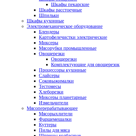
Шкафы пекарские
Шкафы расстоечные
Шпильки
Шкафы кухонные
Электромеханическое оборудование
Блендеры
Картофелечистки электрические
Миксеры
Мясорубки промышленные
Овощерезки
Овощерезки
Комплектующие для овощерезок
Процессоры кухонные
Слайсеры
Соковыжималки
Тестомесы
Хлеборезки
Миксеры планетарные
Измельчители
Мясоперерабатывающее
Мясорыхлители
Фаршемешалки
Куттеры
Пилы для мяса
Шприцы колбасные