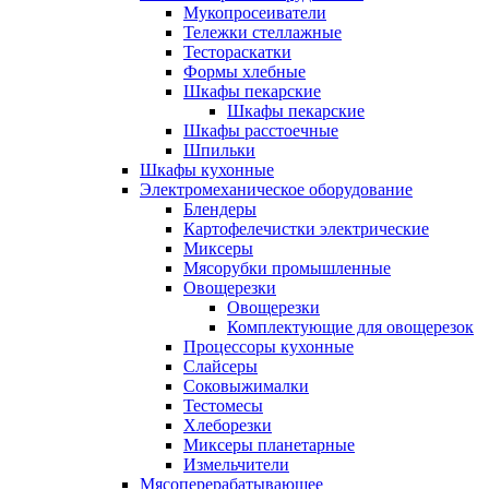
Мукопросеиватели
Тележки стеллажные
Тестораскатки
Формы хлебные
Шкафы пекарские
Шкафы пекарские
Шкафы расстоечные
Шпильки
Шкафы кухонные
Электромеханическое оборудование
Блендеры
Картофелечистки электрические
Миксеры
Мясорубки промышленные
Овощерезки
Овощерезки
Комплектующие для овощерезок
Процессоры кухонные
Слайсеры
Соковыжималки
Тестомесы
Хлеборезки
Миксеры планетарные
Измельчители
Мясоперерабатывающее