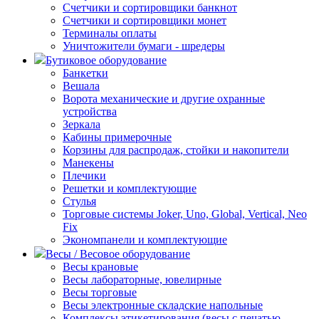
Счетчики и сортировщики банкнот
Счетчики и сортировщики монет
Терминалы оплаты
Уничтожители бумаги - шредеры
Бутиковое оборудование
Банкетки
Вешала
Ворота механические и другие охранные
устройства
Зеркала
Кабины примерочные
Корзины для распродаж, стойки и накопители
Манекены
Плечики
Решетки и комплектующие
Стулья
Торговые системы Joker, Uno, Global, Vertical, Neo
Fix
Экономпанели и комплектующие
Весы / Весовое оборудование
Весы крановые
Весы лабораторные, ювелирные
Весы торговые
Весы электронные складские напольные
Комплексы этикетирования (весы с печатью