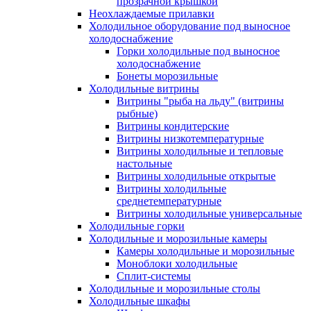
прозрачной крышкой
Неохлаждаемые прилавки
Холодильное оборудование под выносное
холодоснабжение
Горки холодильные под выносное
холодоснабжение
Бонеты морозильные
Холодильные витрины
Витрины "рыба на льду" (витрины
рыбные)
Витрины кондитерские
Витрины низкотемпературные
Витрины холодильные и тепловые
настольные
Витрины холодильные открытые
Витрины холодильные
среднетемпературные
Витрины холодильные универсальные
Холодильные горки
Холодильные и морозильные камеры
Камеры холодильные и морозильные
Моноблоки холодильные
Сплит-системы
Холодильные и морозильные столы
Холодильные шкафы