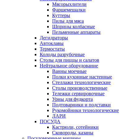
Мясорыхлители
Фаршемешалки
Куттеры
Пилы для мяса
Шприцы колбасные
Пельменные аппараты
Дегидраторы
Автоклавы
Термостаты
Колоды разрубочные
Столы для пиццы и салатов
Нейтральное оборудование
Ванны моечные
Полки кухонные настенные
Стеллажи технологические
Столы производственные
Тележки сервировочные
Урны для фудкорта
Подтоварники и подставки
Рукомойники технологические
ЛАРИ
ПОСУДА
Кастрюли, сотейники
Сковороды, казаны
Посудомоечные машины