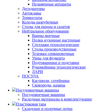
Пельменные аппараты
Дегидраторы
Автоклавы
Термостаты
Колоды разрубочные
Столы для пиццы и салатов
Нейтральное оборудование
Ванны моечные
Полки кухонные настенные
Стеллажи технологические
Столы производственные
Тележки сервировочные
Урны для фудкорта
Подтоварники и подставки
Рукомойники технологические
ЛАРИ
ПОСУДА
Кастрюли, сотейники
Сковороды, казаны
Посудомоечные машины
Посудомоечные машины
Расходные материалы и комплектующие
Пластиковая тара
Складские и полочные лотки