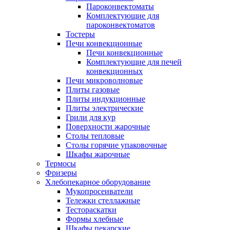
Пароконвектоматы
Комплектующие для
пароконвектоматов
Тостеры
Печи конвекционные
Печи конвекционные
Комплектующие для печей
конвекционных
Печи микроволновые
Плиты газовые
Плиты индукционные
Плиты электрические
Грили для кур
Поверхности жарочные
Столы тепловые
Столы горячие упаковочные
Шкафы жарочные
Термосы
Фризеры
Хлебопекарное оборудование
Мукопросеиватели
Тележки стеллажные
Тестораскатки
Формы хлебные
Шкафы пекарские