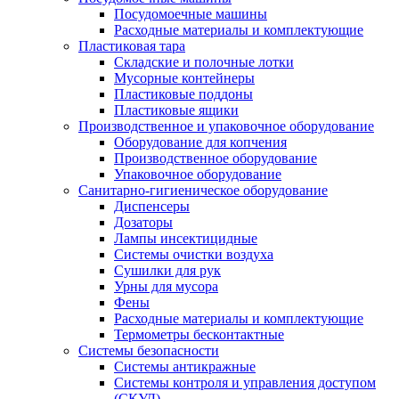
Посудомоечные машины
Расходные материалы и комплектующие
Пластиковая тара
Складские и полочные лотки
Мусорные контейнеры
Пластиковые поддоны
Пластиковые ящики
Производственное и упаковочное оборудование
Оборудование для копчения
Производственное оборудование
Упаковочное оборудование
Санитарно-гигиеническое оборудование
Диспенсеры
Дозаторы
Лампы инсектицидные
Системы очистки воздуха
Сушилки для рук
Урны для мусора
Фены
Расходные материалы и комплектующие
Термометры бесконтактные
Системы безопасности
Системы антикражные
Системы контроля и управления доступом
(СКУД)