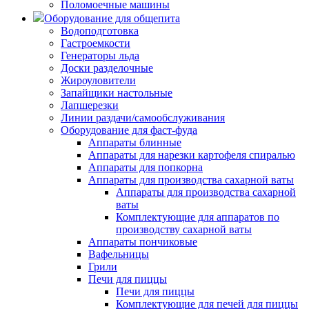
Поломоечные машины
Оборудование для общепита
Водоподготовка
Гастроемкости
Генераторы льда
Доски разделочные
Жироуловители
Запайщики настольные
Лапшерезки
Линии раздачи/самообслуживания
Оборудование для фаст-фуда
Аппараты блинные
Аппараты для нарезки картофеля спиралью
Аппараты для попкорна
Аппараты для производства сахарной ваты
Аппараты для производства сахарной
ваты
Комплектующие для аппаратов по
производству сахарной ваты
Аппараты пончиковые
Вафельницы
Грили
Печи для пиццы
Печи для пиццы
Комплектующие для печей для пиццы