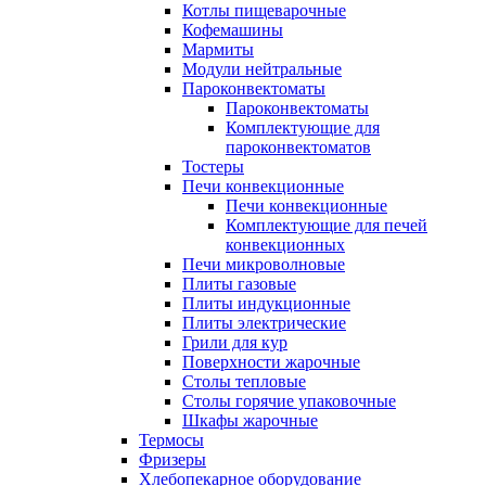
Котлы пищеварочные
Кофемашины
Мармиты
Модули нейтральные
Пароконвектоматы
Пароконвектоматы
Комплектующие для
пароконвектоматов
Тостеры
Печи конвекционные
Печи конвекционные
Комплектующие для печей
конвекционных
Печи микроволновые
Плиты газовые
Плиты индукционные
Плиты электрические
Грили для кур
Поверхности жарочные
Столы тепловые
Столы горячие упаковочные
Шкафы жарочные
Термосы
Фризеры
Хлебопекарное оборудование