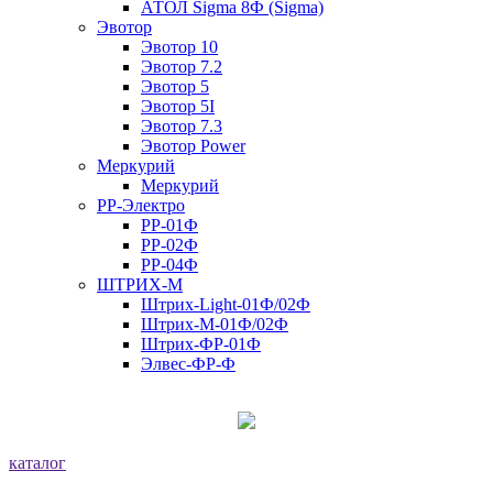
АТОЛ Sigma 8Ф (Sigma)
Эвотор
Эвотор 10
Эвотор 7.2
Эвотор 5
Эвотор 5I
Эвотор 7.3
Эвотор Power
Меркурий
Меркурий
РР-Электро
РР-01Ф
РР-02Ф
РР-04Ф
ШТРИХ-М
Штрих-Light-01Ф/02Ф
Штрих-М-01Ф/02Ф
Штрих-ФР-01Ф
Элвес-ФР-Ф
каталог