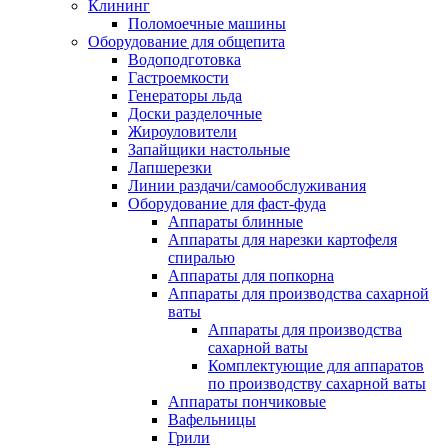
Клининг
Поломоечные машины
Оборудование для общепита
Водоподготовка
Гастроемкости
Генераторы льда
Доски разделочные
Жироуловители
Запайщики настольные
Лапшерезки
Линии раздачи/самообслуживания
Оборудование для фаст-фуда
Аппараты блинные
Аппараты для нарезки картофеля
спиралью
Аппараты для попкорна
Аппараты для производства сахарной
ваты
Аппараты для производства
сахарной ваты
Комплектующие для аппаратов
по производству сахарной ваты
Аппараты пончиковые
Вафельницы
Грили