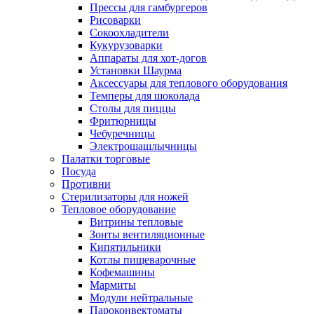
Прессы для гамбургеров
Рисоварки
Сокоохладители
Кукурузоварки
Аппараты для хот-догов
Установки Шаурма
Аксессуары для теплового оборудования
Темперы для шоколада
Столы для пиццы
Фритюрницы
Чебуречницы
Электрошашлычницы
Палатки торговые
Посуда
Противни
Стерилизаторы для ножей
Тепловое оборудование
Витрины тепловые
Зонты вентиляционные
Кипятильники
Котлы пищеварочные
Кофемашины
Мармиты
Модули нейтральные
Пароконвектоматы