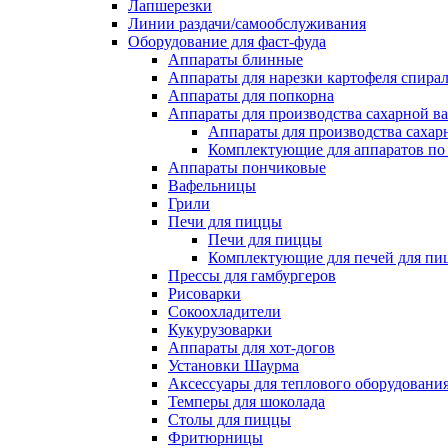
Лапшерезки
Линии раздачи/самообслуживания
Оборудование для фаст-фуда
Аппараты блинные
Аппараты для нарезки картофеля спира
Аппараты для попкорна
Аппараты для производства сахарной в
Аппараты для производства сахар
Комплектующие для аппаратов по 
Аппараты пончиковые
Вафельницы
Грили
Печи для пиццы
Печи для пиццы
Комплектующие для печей для пи
Прессы для гамбургеров
Рисоварки
Сокоохладители
Кукурузоварки
Аппараты для хот-догов
Установки Шаурма
Аксессуары для теплового оборудовани
Темперы для шоколада
Столы для пиццы
Фритюрницы