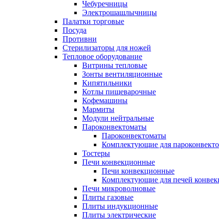
Чебуречницы
Электрошашлычницы
Палатки торговые
Посуда
Противни
Стерилизаторы для ножей
Тепловое оборудование
Витрины тепловые
Зонты вентиляционные
Кипятильники
Котлы пищеварочные
Кофемашины
Мармиты
Модули нейтральные
Пароконвектоматы
Пароконвектоматы
Комплектующие для пароконвекто
Тостеры
Печи конвекционные
Печи конвекционные
Комплектующие для печей конве
Печи микроволновые
Плиты газовые
Плиты индукционные
Плиты электрические