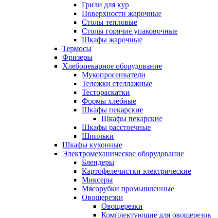
Грили для кур
Поверхности жарочные
Столы тепловые
Столы горячие упаковочные
Шкафы жарочные
Термосы
Фризеры
Хлебопекарное оборудование
Мукопросеиватели
Тележки стеллажные
Тестораскатки
Формы хлебные
Шкафы пекарские
Шкафы пекарские
Шкафы расстоечные
Шпильки
Шкафы кухонные
Электромеханическое оборудование
Блендеры
Картофелечистки электрические
Миксеры
Мясорубки промышленные
Овощерезки
Овощерезки
Комплектующие для овощерезок