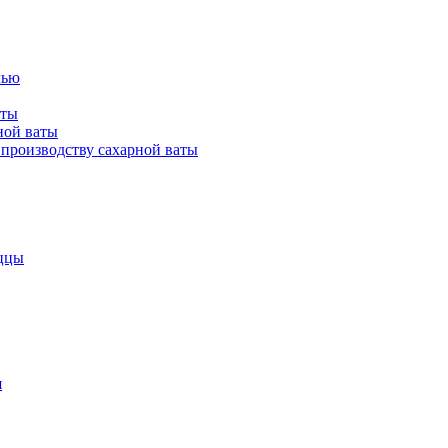
лью
аты
ной ваты
производству сахарной ваты
ццы
я