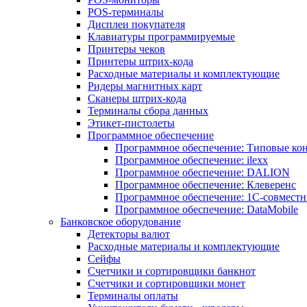
POS-терминалы
Дисплеи покупателя
Клавиатуры программируемые
Принтеры чеков
Принтеры штрих-кода
Расходные материалы и комплектующие
Ридеры магнитных карт
Сканеры штрих-кода
Терминалы сбора данных
Этикет-пистолеты
Программное обеспечение
Программное обеспечение: Типовые к
Программное обеспечение: ilexx
Программное обеспечение: DALION
Программное обеспечение: Клеверенс
Программное обеспечение: 1С-совмест
Программное обеспечение: DataMobile
Банковское оборудование
Детекторы валют
Расходные материалы и комплектующие
Сейфы
Счетчики и сортировщики банкнот
Счетчики и сортировщики монет
Терминалы оплаты