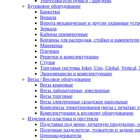
Уничтожители бумаги - шредеры
Бутиковое оборудование
Банкетки
Вешала
Ворота механические и другие охранные устр
Зеркала
Кабины примерочные
Корзины для распродаж, стойки и накопители
Манекены
Плечики
Решетки и комплектующие
Стулья
Торговые системы Joker, Uno, Global, Vertical,
Экономпанели и комплектующие
Весы / Весовое оборудование
Весы крановые
Весы лабораторные, ювелирные
Весы торговые
Весы электронные складские напольные
Комплексы этикетирования (весы с печатью э
Комплектующие к весовому оборудованию
Изделия из пластика и оргстекла
Подставки под меню, печатную продукцию, 
Полочные разделители, толкатели и задние о
Ценникодержатели