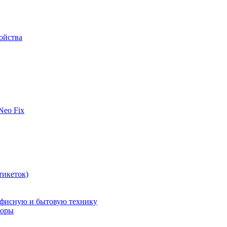
ойства
 Neo Fix
тикеток)
офисную и бытовую технику
поры