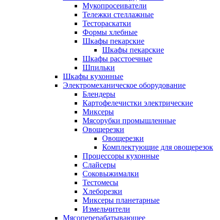
Мукопросеиватели
Тележки стеллажные
Тестораскатки
Формы хлебные
Шкафы пекарские
Шкафы пекарские
Шкафы расстоечные
Шпильки
Шкафы кухонные
Электромеханическое оборудование
Блендеры
Картофелечистки электрические
Миксеры
Мясорубки промышленные
Овощерезки
Овощерезки
Комплектующие для овощерезок
Процессоры кухонные
Слайсеры
Соковыжималки
Тестомесы
Хлеборезки
Миксеры планетарные
Измельчители
Мясоперерабатывающее