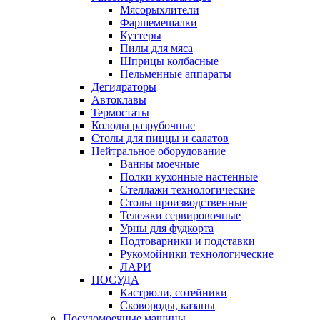
Мясорыхлители
Фаршемешалки
Куттеры
Пилы для мяса
Шприцы колбасные
Пельменные аппараты
Дегидраторы
Автоклавы
Термостаты
Колоды разрубочные
Столы для пиццы и салатов
Нейтральное оборудование
Ванны моечные
Полки кухонные настенные
Стеллажи технологические
Столы производственные
Тележки сервировочные
Урны для фудкорта
Подтоварники и подставки
Рукомойники технологические
ЛАРИ
ПОСУДА
Кастрюли, сотейники
Сковороды, казаны
Посудомоечные машины