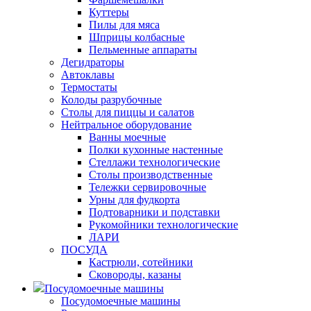
Куттеры
Пилы для мяса
Шприцы колбасные
Пельменные аппараты
Дегидраторы
Автоклавы
Термостаты
Колоды разрубочные
Столы для пиццы и салатов
Нейтральное оборудование
Ванны моечные
Полки кухонные настенные
Стеллажи технологические
Столы производственные
Тележки сервировочные
Урны для фудкорта
Подтоварники и подставки
Рукомойники технологические
ЛАРИ
ПОСУДА
Кастрюли, сотейники
Сковороды, казаны
Посудомоечные машины
Посудомоечные машины