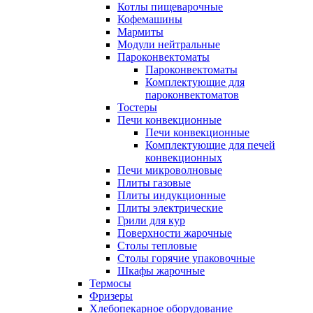
Котлы пищеварочные
Кофемашины
Мармиты
Модули нейтральные
Пароконвектоматы
Пароконвектоматы
Комплектующие для
пароконвектоматов
Тостеры
Печи конвекционные
Печи конвекционные
Комплектующие для печей
конвекционных
Печи микроволновые
Плиты газовые
Плиты индукционные
Плиты электрические
Грили для кур
Поверхности жарочные
Столы тепловые
Столы горячие упаковочные
Шкафы жарочные
Термосы
Фризеры
Хлебопекарное оборудование