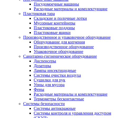
Посудомоечные машины
Расходные материалы и комплектующие
Пластиковая тара
Складские и полочные лотки
Мусорные контейнеры
Пластиковые поддоны
Пластиковые ящики
Производственное и упаковочное оборудование
Оборудование для копчения
Производственное оборудование
Упаковочное оборудование
Санитарно-гигиеническое оборудование
Диспенсеры
Дозаторы
Лампы инсектицидные
Системы очистки воздуха
Сушилки для рук
Урны для мусора
Фены
Расходные материалы и комплектующие
Термометры бесконтактные
Системы безопасности
Системы антикражные
Системы контроля и управления доступом
(СКУД)