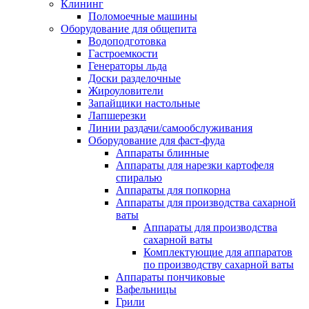
Клининг
Поломоечные машины
Оборудование для общепита
Водоподготовка
Гастроемкости
Генераторы льда
Доски разделочные
Жироуловители
Запайщики настольные
Лапшерезки
Линии раздачи/самообслуживания
Оборудование для фаст-фуда
Аппараты блинные
Аппараты для нарезки картофеля
спиралью
Аппараты для попкорна
Аппараты для производства сахарной
ваты
Аппараты для производства
сахарной ваты
Комплектующие для аппаратов
по производству сахарной ваты
Аппараты пончиковые
Вафельницы
Грили