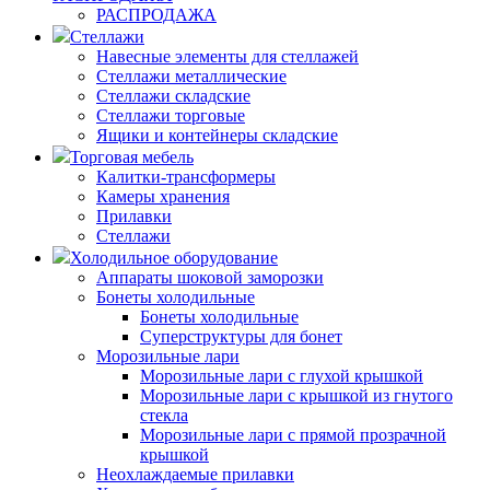
РАСПРОДАЖА
Стеллажи
Навесные элементы для стеллажей
Стеллажи металлические
Стеллажи складские
Стеллажи торговые
Ящики и контейнеры складские
Торговая мебель
Калитки-трансформеры
Камеры хранения
Прилавки
Стеллажи
Холодильное оборудование
Аппараты шоковой заморозки
Бонеты холодильные
Бонеты холодильные
Суперструктуры для бонет
Морозильные лари
Морозильные лари с глухой крышкой
Морозильные лари с крышкой из гнутого
стекла
Морозильные лари с прямой прозрачной
крышкой
Неохлаждаемые прилавки