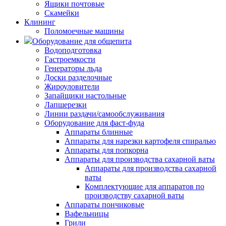
Ящики почтовые
Скамейки
Клининг
Поломоечные машины
Оборудование для общепита
Водоподготовка
Гастроемкости
Генераторы льда
Доски разделочные
Жироуловители
Запайщики настольные
Лапшерезки
Линии раздачи/самообслуживания
Оборудование для фаст-фуда
Аппараты блинные
Аппараты для нарезки картофеля спиралью
Аппараты для попкорна
Аппараты для производства сахарной ваты
Аппараты для производства сахарной
ваты
Комплектующие для аппаратов по
производству сахарной ваты
Аппараты пончиковые
Вафельницы
Грили