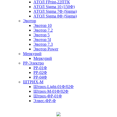
АТОЛ FPrint-22ПТК
АТОЛ Sigma 10 (150Ф)
АТОЛ Sigma 7Ф (Sigma)
АТОЛ Sigma 8Ф (Sigma)
Эвотор
Эвотор 10
Эвотор 7.2
Эвотор 5
Эвотор 5I
Эвотор 7.3
Эвотор Power
Меркурий
Меркурий
РР-Электро
РР-01Ф
РР-02Ф
РР-04Ф
ШТРИХ-М
Штрих-Light-01Ф/02Ф
Штрих-М-01Ф/02Ф
Штрих-ФР-01Ф
Элвес-ФР-Ф