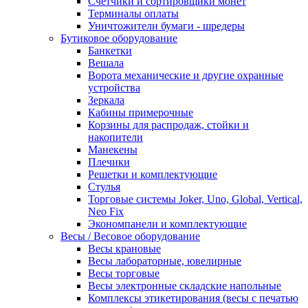
Счетчики и сортировщики монет
Терминалы оплаты
Уничтожители бумаги - шредеры
Бутиковое оборудование
Банкетки
Вешала
Ворота механические и другие охранные
устройства
Зеркала
Кабины примерочные
Корзины для распродаж, стойки и
накопители
Манекены
Плечики
Решетки и комплектующие
Стулья
Торговые системы Joker, Uno, Global, Vertical,
Neo Fix
Экономпанели и комплектующие
Весы / Весовое оборудование
Весы крановые
Весы лабораторные, ювелирные
Весы торговые
Весы электронные складские напольные
Комплексы этикетирования (весы с печатью