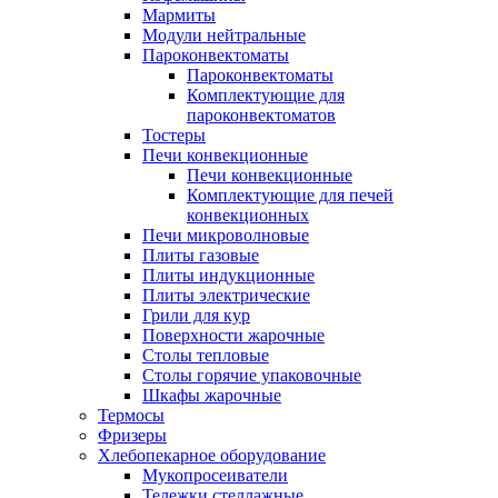
Мармиты
Модули нейтральные
Пароконвектоматы
Пароконвектоматы
Комплектующие для
пароконвектоматов
Тостеры
Печи конвекционные
Печи конвекционные
Комплектующие для печей
конвекционных
Печи микроволновые
Плиты газовые
Плиты индукционные
Плиты электрические
Грили для кур
Поверхности жарочные
Столы тепловые
Столы горячие упаковочные
Шкафы жарочные
Термосы
Фризеры
Хлебопекарное оборудование
Мукопросеиватели
Тележки стеллажные