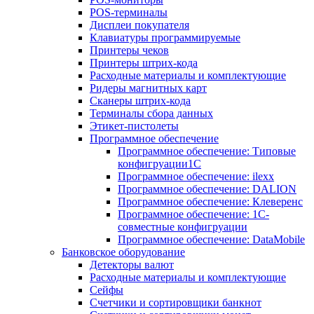
POS-терминалы
Дисплеи покупателя
Клавиатуры программируемые
Принтеры чеков
Принтеры штрих-кода
Расходные материалы и комплектующие
Ридеры магнитных карт
Сканеры штрих-кода
Терминалы сбора данных
Этикет-пистолеты
Программное обеспечение
Программное обеспечение: Типовые
конфигруации1С
Программное обеспечение: ilexx
Программное обеспечение: DALION
Программное обеспечение: Клеверенс
Программное обеспечение: 1С-
совместные конфигруации
Программное обеспечение: DataMobile
Банковское оборудование
Детекторы валют
Расходные материалы и комплектующие
Сейфы
Счетчики и сортировщики банкнот