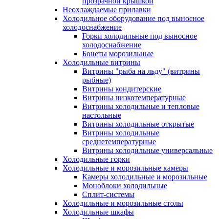
прозрачной крышкой
Неохлаждаемые прилавки
Холодильное оборудование под выносное
холодоснабжение
Горки холодильные под выносное
холодоснабжение
Бонеты морозильные
Холодильные витрины
Витрины "рыба на льду" (витрины
рыбные)
Витрины кондитерские
Витрины низкотемпературные
Витрины холодильные и тепловые
настольные
Витрины холодильные открытые
Витрины холодильные
среднетемпературные
Витрины холодильные универсальные
Холодильные горки
Холодильные и морозильные камеры
Камеры холодильные и морозильные
Моноблоки холодильные
Сплит-системы
Холодильные и морозильные столы
Холодильные шкафы