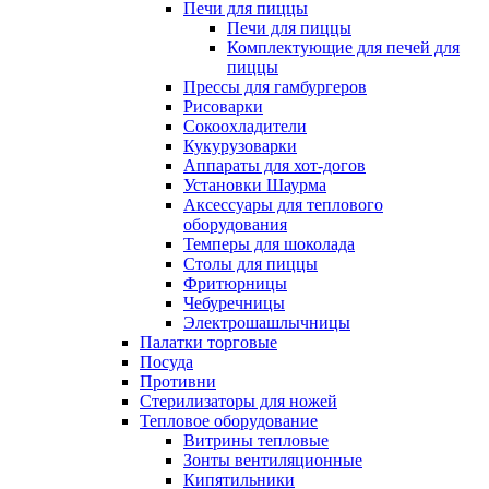
Печи для пиццы
Печи для пиццы
Комплектующие для печей для
пиццы
Прессы для гамбургеров
Рисоварки
Сокоохладители
Кукурузоварки
Аппараты для хот-догов
Установки Шаурма
Аксессуары для теплового
оборудования
Темперы для шоколада
Столы для пиццы
Фритюрницы
Чебуречницы
Электрошашлычницы
Палатки торговые
Посуда
Противни
Стерилизаторы для ножей
Тепловое оборудование
Витрины тепловые
Зонты вентиляционные
Кипятильники