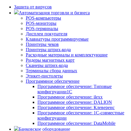
Защита от вирусов
Автоматизация торговли и бизнеса
POS-компьютеры
POS-мониторы
POS-терминалы
Дисплеи покупателя
Клавиатуры программируемые
Принтеры чеков
Принтеры штрих-кода
Расходные материалы и комплектующие
Ридеры магнитных карт
Сканеры штрих-кода
Терминалы сбора данных
Этикет-пистолеты
Программное обеспечение
Программное обеспечение: Типовые
конфигруации1С
Программное обеспечение: ilexx
Программное обеспечение: DALION
Программное обеспечение: Клеверенс
Программное обеспечение: 1С-совместные
конфигруации
Программное обеспечение: DataMobile
Банковское оборудование