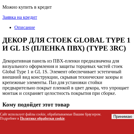
Можно купить в кредит
Заявка на кредит
Описание
ДЕКОР ДЛЯ СТОЕК GLOBAL TYPE 1
И GL 1S (ПЛЕНКА ПВХ) (TYPE 3RC)
Декоративная панель из ПВХ-пленки предназначена для
визуального оформления и защиты торцевых частей стоек
Global Type 1 и GL 1S. Элемент обеспечивает эстетичный
внешний вид конструкции, скрывая технические зазоры и
крепежные элементы. Паз для установки стойки
предварительно покрыт пленкой в цвет декора, что упрощает
монтаж и сохраняет целостность покрытия при сборке.
Кому подойдет этот товар
Сайт использует файлы cookie, обрабатываемые Вашим браузером.
Дизайнеры интерьеров и архитекторы, проектирующие
Принимаю
Подробнее в
Политике обработки cookie
.
современные офисные пространства и торговые зоны.
Менеджеры по закупкам для оснащения коворкингов,
бизнес-центров и выставочных павильонов.