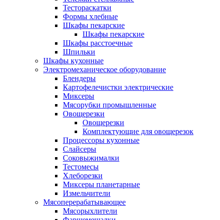
Тестораскатки
Формы хлебные
Шкафы пекарские
Шкафы пекарские
Шкафы расстоечные
Шпильки
Шкафы кухонные
Электромеханическое оборудование
Блендеры
Картофелечистки электрические
Миксеры
Мясорубки промышленные
Овощерезки
Овощерезки
Комплектующие для овощерезок
Процессоры кухонные
Слайсеры
Соковыжималки
Тестомесы
Хлеборезки
Миксеры планетарные
Измельчители
Мясоперерабатывающее
Мясорыхлители
Фаршемешалки