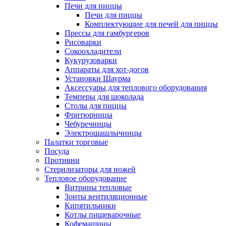
Печи для пиццы
Печи для пиццы
Комплектующие для печей для пиццы
Прессы для гамбургеров
Рисоварки
Сокоохладители
Кукурузоварки
Аппараты для хот-догов
Установки Шаурма
Аксессуары для теплового оборудования
Темперы для шоколада
Столы для пиццы
Фритюрницы
Чебуречницы
Электрошашлычницы
Палатки торговые
Посуда
Противни
Стерилизаторы для ножей
Тепловое оборудование
Витрины тепловые
Зонты вентиляционные
Кипятильники
Котлы пищеварочные
Кофемашины