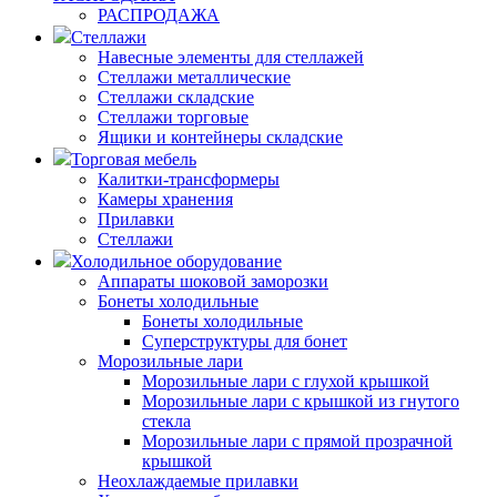
РАСПРОДАЖА
Стеллажи
Навесные элементы для стеллажей
Стеллажи металлические
Стеллажи складские
Стеллажи торговые
Ящики и контейнеры складские
Торговая мебель
Калитки-трансформеры
Камеры хранения
Прилавки
Стеллажи
Холодильное оборудование
Аппараты шоковой заморозки
Бонеты холодильные
Бонеты холодильные
Суперструктуры для бонет
Морозильные лари
Морозильные лари с глухой крышкой
Морозильные лари с крышкой из гнутого
стекла
Морозильные лари с прямой прозрачной
крышкой
Неохлаждаемые прилавки