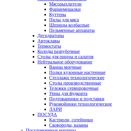
Мясорыхлители
Фаршемешалки
Куттеры
Пилы для мяса
Шприцы колбасные
Пельменные аппараты
Дегидраторы
Автоклавы
Термостаты
Колоды разрубочные
Столы для пиццы и салатов
Нейтральное оборудование
Ванны моечные
Полки кухонные настенные
Стеллажи технологические
Столы производственные
Тележки сервировочные
Урны для фудкорта
Подтоварники и подставки
Рукомойники технологические
ЛАРИ
ПОСУДА
Кастрюли, сотейники
Сковороды, казаны
Посудомоечные машины