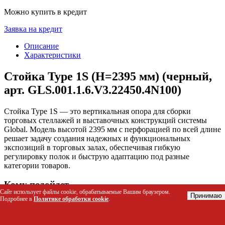
Можно купить в кредит
Заявка на кредит
Описание
Характеристики
Стойка Type 1S (H=2395 мм) (черный,
арт. GLS.001.1.6.V3.22450.4N100)
Стойка Type 1S — это вертикальная опора для сборки
торговых стеллажей и выставочных конструкций системы
Global. Модель высотой 2395 мм с перфорацией по всей длине
решает задачу создания надежных и функциональных
экспозиций в торговых залах, обеспечивая гибкую
регулировку полок и быструю адаптацию под разные
категории товаров.
Кому подойдет
Сайт использует файлы cookie, обрабатываемые Вашим браузером.
Принимаю
Подробнее в
Политике обработки cookie
.
Владельцам и управляющим розничных магазинов,
бутиков и супермаркетов для оснащения торговых
залов.