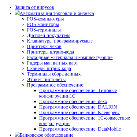
Защита от вирусов
Автоматизация торговли и бизнеса
POS-компьютеры
POS-мониторы
POS-терминалы
Дисплеи покупателя
Клавиатуры программируемые
Принтеры чеков
Принтеры штрих-кода
Расходные материалы и комплектующие
Ридеры магнитных карт
Сканеры штрих-кода
Терминалы сбора данных
Этикет-пистолеты
Программное обеспечение
Программное обеспечение: Типовые
конфигруации1С
Программное обеспечение: ilexx
Программное обеспечение: DALION
Программное обеспечение: Клеверенс
Программное обеспечение: 1С-совместные
конфигруации
Программное обеспечение: DataMobile
Банковское оборудование