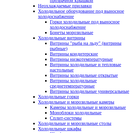
прозрачной крышкой
Неохлаждаемые прилавки
Холодильное оборудование под выносное
холодоснабжение
Горки холодильные под выносное
холодоснабжение
Бонеты морозильные
Холодильные витрины
Витрины "рыба на льду" (витрины
рыбные)
Витрины кондитерские
Витрины низкотемпературные
Витрины холодильные и тепловые
настольные
Витрины холодильные открытые
Витрины холодильные
среднетемпературные
Витрины холодильные универсальные
Холодильные горки
Холодильные и морозильные камеры
Камеры холодильные и морозильные
Моноблоки холодильные
Сплит-системы
Холодильные и морозильные столы
Холодильные шкафы