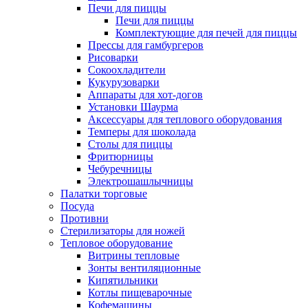
Печи для пиццы
Печи для пиццы
Комплектующие для печей для пиццы
Прессы для гамбургеров
Рисоварки
Сокоохладители
Кукурузоварки
Аппараты для хот-догов
Установки Шаурма
Аксессуары для теплового оборудования
Темперы для шоколада
Столы для пиццы
Фритюрницы
Чебуречницы
Электрошашлычницы
Палатки торговые
Посуда
Противни
Стерилизаторы для ножей
Тепловое оборудование
Витрины тепловые
Зонты вентиляционные
Кипятильники
Котлы пищеварочные
Кофемашины