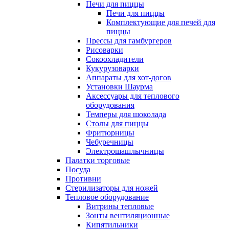
Печи для пиццы
Печи для пиццы
Комплектующие для печей для
пиццы
Прессы для гамбургеров
Рисоварки
Сокоохладители
Кукурузоварки
Аппараты для хот-догов
Установки Шаурма
Аксессуары для теплового
оборудования
Темперы для шоколада
Столы для пиццы
Фритюрницы
Чебуречницы
Электрошашлычницы
Палатки торговые
Посуда
Противни
Стерилизаторы для ножей
Тепловое оборудование
Витрины тепловые
Зонты вентиляционные
Кипятильники