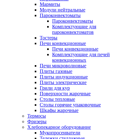
Мармиты
Модули нейтральные
Пароконвектоматы
Пароконвектоматы
Комплектующие для
пароконвектоматов
Тостеры
Печи конвекционные
Печи конвекционные
Комплектующие для печей
конвекционных
Печи микроволновые
Плиты газовые
Плиты индукционные
Плиты электрические
Грили для кур
Поверхности жарочные
Столы тепловые
Столы горячие упаковочные
Шкафы жарочные
Термосы
Фризеры
Хлебопекарное оборудование
Мукопросеиватели
Тележки стеллажные