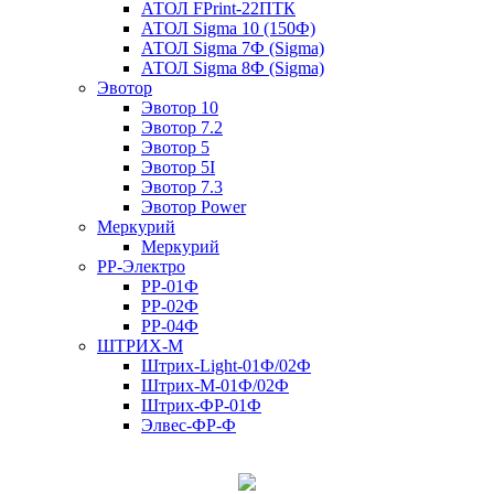
АТОЛ FPrint-22ПТК
АТОЛ Sigma 10 (150Ф)
АТОЛ Sigma 7Ф (Sigma)
АТОЛ Sigma 8Ф (Sigma)
Эвотор
Эвотор 10
Эвотор 7.2
Эвотор 5
Эвотор 5I
Эвотор 7.3
Эвотор Power
Меркурий
Меркурий
РР-Электро
РР-01Ф
РР-02Ф
РР-04Ф
ШТРИХ-М
Штрих-Light-01Ф/02Ф
Штрих-М-01Ф/02Ф
Штрих-ФР-01Ф
Элвес-ФР-Ф