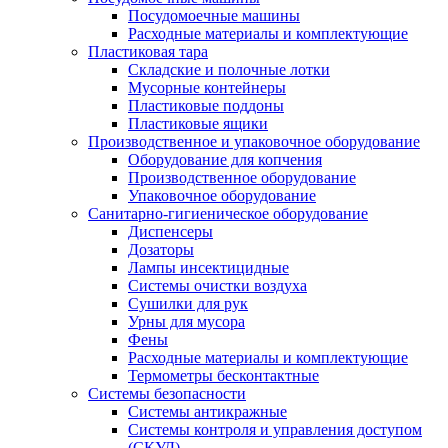
Посудомоечные машины
Расходные материалы и комплектующие
Пластиковая тара
Складские и полочные лотки
Мусорные контейнеры
Пластиковые поддоны
Пластиковые ящики
Производственное и упаковочное оборудование
Оборудование для копчения
Производственное оборудование
Упаковочное оборудование
Санитарно-гигиеническое оборудование
Диспенсеры
Дозаторы
Лампы инсектицидные
Системы очистки воздуха
Сушилки для рук
Урны для мусора
Фены
Расходные материалы и комплектующие
Термометры бесконтактные
Системы безопасности
Системы антикражные
Системы контроля и управления доступом
(СКУД)