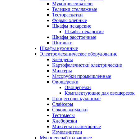
Мукопросеиватели
Тележки стеллажные
Тестораскатки
Формы хлебные
Шкафы пекарские
Шкафы пекарские
Шкафы расстоечные
Шпильки
Шкафы кухонные
Электромеханическое оборудование
Блендеры
Картофелечистки электрические
Миксеры
Мясорубки промышленные
Овощерезки
Овощерезки
Комплектующие для овощерезок
Процессоры кухонные
Слайсеры
Соковыжималки
Тестомесы
Хлеборезки
Миксеры планетарные
Измельчители
Мясоперерабатывающее