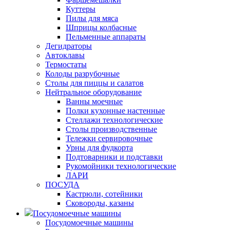
Куттеры
Пилы для мяса
Шприцы колбасные
Пельменные аппараты
Дегидраторы
Автоклавы
Термостаты
Колоды разрубочные
Столы для пиццы и салатов
Нейтральное оборудование
Ванны моечные
Полки кухонные настенные
Стеллажи технологические
Столы производственные
Тележки сервировочные
Урны для фудкорта
Подтоварники и подставки
Рукомойники технологические
ЛАРИ
ПОСУДА
Кастрюли, сотейники
Сковороды, казаны
Посудомоечные машины
Посудомоечные машины