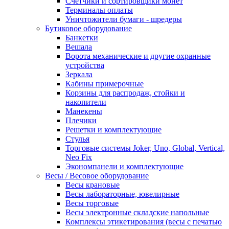
Счетчики и сортировщики монет
Терминалы оплаты
Уничтожители бумаги - шредеры
Бутиковое оборудование
Банкетки
Вешала
Ворота механические и другие охранные
устройства
Зеркала
Кабины примерочные
Корзины для распродаж, стойки и
накопители
Манекены
Плечики
Решетки и комплектующие
Стулья
Торговые системы Joker, Uno, Global, Vertical,
Neo Fix
Экономпанели и комплектующие
Весы / Весовое оборудование
Весы крановые
Весы лабораторные, ювелирные
Весы торговые
Весы электронные складские напольные
Комплексы этикетирования (весы с печатью