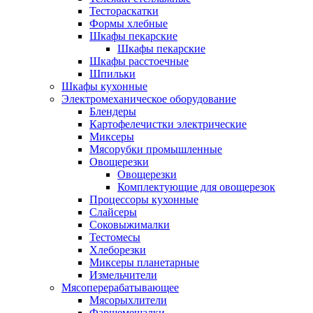
Тестораскатки
Формы хлебные
Шкафы пекарские
Шкафы пекарские
Шкафы расстоечные
Шпильки
Шкафы кухонные
Электромеханическое оборудование
Блендеры
Картофелечистки электрические
Миксеры
Мясорубки промышленные
Овощерезки
Овощерезки
Комплектующие для овощерезок
Процессоры кухонные
Слайсеры
Соковыжималки
Тестомесы
Хлеборезки
Миксеры планетарные
Измельчители
Мясоперерабатывающее
Мясорыхлители
Фаршемешалки