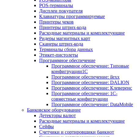
POS-терминалы
Дисплеи покупателя
Клавиатуры программируемые
Принтеры чеков
Принтеры штрих-кода
Расходные материалы и комплектующие
Ридеры магнитных карт
Сканеры штрих-кода
Терминалы сбора данных
Этикет-пистолеты
Программное обеспечение
Программное обеспечение: Типовые
конфигруации1С
Программное обеспечение: ilexx
Программное обеспечение: DALION
Программное обеспечение: Клеверенс
Программное обеспечение: 1С-
совместные конфигруации
Программное обеспечение: DataMobile
Банковское оборудование
Детекторы валют
Расходные материалы и комплектующие
Сейфы
Счетчики и сортировщики банкнот