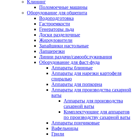
Клининг
Поломоечные машины
Оборудование для общепита
Водоподготовка
Гастроемкости
Генераторы льда
Доски разделочные
Жироуловители
Запайщики настольные
Лапшерезки
Линии раздачи/самообслуживания
Оборудование для фаст-фуда
Аппараты блинные
Аппараты для нарезки картофеля
спиралью
Аппараты для попкорна
Аппараты для производства сахарной
ваты
Аппараты для производства
сахарной ваты
Комплектующие для аппаратов
по производству сахарной ваты
Аппараты пончиковые
Вафельницы
Грили