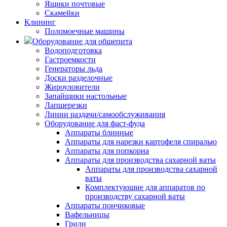
Ящики почтовые
Скамейки
Клининг
Поломоечные машины
Оборудование для общепита
Водоподготовка
Гастроемкости
Генераторы льда
Доски разделочные
Жироуловители
Запайщики настольные
Лапшерезки
Линии раздачи/самообслуживания
Оборудование для фаст-фуда
Аппараты блинные
Аппараты для нарезки картофеля спиралью
Аппараты для попкорна
Аппараты для производства сахарной ваты
Аппараты для производства сахарной
ваты
Комплектующие для аппаратов по
производству сахарной ваты
Аппараты пончиковые
Вафельницы
Грили