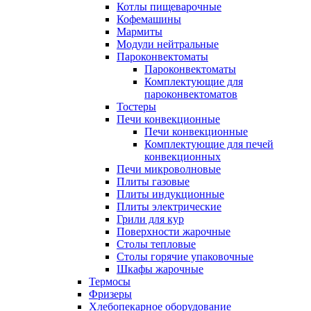
Котлы пищеварочные
Кофемашины
Мармиты
Модули нейтральные
Пароконвектоматы
Пароконвектоматы
Комплектующие для
пароконвектоматов
Тостеры
Печи конвекционные
Печи конвекционные
Комплектующие для печей
конвекционных
Печи микроволновые
Плиты газовые
Плиты индукционные
Плиты электрические
Грили для кур
Поверхности жарочные
Столы тепловые
Столы горячие упаковочные
Шкафы жарочные
Термосы
Фризеры
Хлебопекарное оборудование