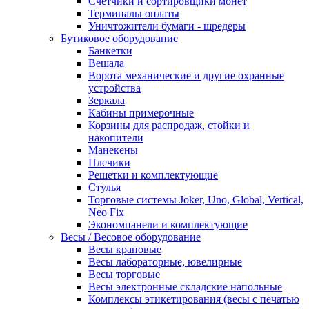
Счетчики и сортировщики монет
Терминалы оплаты
Уничтожители бумаги - шредеры
Бутиковое оборудование
Банкетки
Вешала
Ворота механические и другие охранные
устройства
Зеркала
Кабины примерочные
Корзины для распродаж, стойки и
накопители
Манекены
Плечики
Решетки и комплектующие
Стулья
Торговые системы Joker, Uno, Global, Vertical,
Neo Fix
Экономпанели и комплектующие
Весы / Весовое оборудование
Весы крановые
Весы лабораторные, ювелирные
Весы торговые
Весы электронные складские напольные
Комплексы этикетирования (весы с печатью