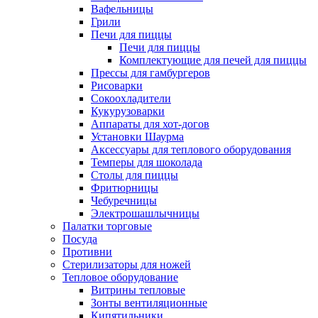
Вафельницы
Грили
Печи для пиццы
Печи для пиццы
Комплектующие для печей для пиццы
Прессы для гамбургеров
Рисоварки
Сокоохладители
Кукурузоварки
Аппараты для хот-догов
Установки Шаурма
Аксессуары для теплового оборудования
Темперы для шоколада
Столы для пиццы
Фритюрницы
Чебуречницы
Электрошашлычницы
Палатки торговые
Посуда
Противни
Стерилизаторы для ножей
Тепловое оборудование
Витрины тепловые
Зонты вентиляционные
Кипятильники