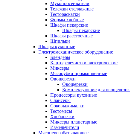
Мукопросеиватели
Тележки стеллажные
Тестораскатки
Формы хлебные
Шкафы пекарские
Шкафы пекарские
Шкафы расстоечные
Шпильки
Шкафы кухонные
Электромеханическое оборудование
Блендеры
Картофелечистки электрические
Миксеры
Мясорубки промышленные
Овощерезки
Овощерезки
Комплектующие для овощерезок
Процессоры кухонные
Слайсеры
Соковыжималки
Тестомесы
Хлеборезки
Миксеры планетарные
Измельчители
Мясоперерабатывающее