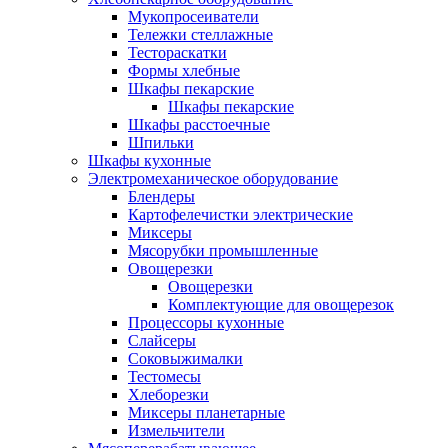
Мукопросеиватели
Тележки стеллажные
Тестораскатки
Формы хлебные
Шкафы пекарские
Шкафы пекарские
Шкафы расстоечные
Шпильки
Шкафы кухонные
Электромеханическое оборудование
Блендеры
Картофелечистки электрические
Миксеры
Мясорубки промышленные
Овощерезки
Овощерезки
Комплектующие для овощерезок
Процессоры кухонные
Слайсеры
Соковыжималки
Тестомесы
Хлеборезки
Миксеры планетарные
Измельчители