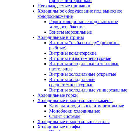
прозрачной крышкой
Неохлаждаемые прилавки
Холодильное оборудование под выносное
холодоснабжение
Горки холодильные под выносное
холодоснабжение
Бонеты морозильные
Холодильные витрины
Витрины "рыба на льду" (витрины
рыбные)
Витрины кондитерские
Витрины низкотемпературные
Витрины холодильные и тепловые
настольные
Витрины холодильные открытые
Витрины холодильные
среднетемпературные
Витрины холодильные универсальные
Холодильные горки
Холодильные и морозильные камеры
Камеры холодильные и морозильные
Моноблоки холодильные
Сплит-системы
Холодильные и морозильные столы
Холодильные шкафы