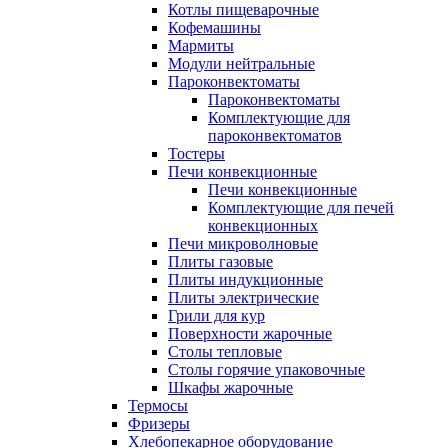
Котлы пищеварочные
Кофемашины
Мармиты
Модули нейтральные
Пароконвектоматы
Пароконвектоматы
Комплектующие для
пароконвектоматов
Тостеры
Печи конвекционные
Печи конвекционные
Комплектующие для печей
конвекционных
Печи микроволновые
Плиты газовые
Плиты индукционные
Плиты электрические
Грили для кур
Поверхности жарочные
Столы тепловые
Столы горячие упаковочные
Шкафы жарочные
Термосы
Фризеры
Хлебопекарное оборудование