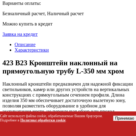
Варианты оплаты:
Безналичный расчет, Наличный расчет
Можно купить в кредит
Заявка на кредит
Описание
Характеристики
423 B23 Кронштейн наклонный на
прямоугольную трубу L-350 мм хром
Наклонный кронштейн предназначен для надежной фиксации
светильников, камер или других устройств на вертикальных
конструкциях с прямоугольным сечением профиля. Длина
изделия 350 мм обеспечивает достаточную вылетную зону,
позволяя разместить оборудование в удобном для
эксплуатации месте, не перекрывая обзор или проход.
Сайт использует файлы cookie, обрабатываемые Вашим браузером.
Покрытие хром защищает металл от коррозии и придает
Принимаю
Подробнее в
Политике обработки cookie
.
конструкции эстетичный вид, подходящий как для уличного,
так и для внутреннего монтажа.