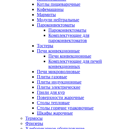
Котлы пищеварочные
Кофемашины
Мармиты
Модули нейтральные
Пароконвектоматы
Пароконвектоматы
Комплектующие для
пароконвектоматов
Тостеры
Печи конвекционные
Печи конвекционные
Комплектующие для печей
конвекционных
Печи микроволновые
Плиты газовые
Плиты индукционные
Плиты электрические
Грили для кур
Поверхности жарочные
Столы тепловые
Столы горячие упаковочные
Шкафы жарочные
Термосы
Фризеры
Хлебопекарное оборудование