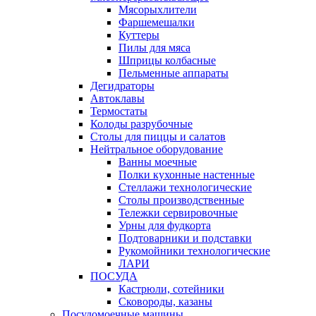
Мясорыхлители
Фаршемешалки
Куттеры
Пилы для мяса
Шприцы колбасные
Пельменные аппараты
Дегидраторы
Автоклавы
Термостаты
Колоды разрубочные
Столы для пиццы и салатов
Нейтральное оборудование
Ванны моечные
Полки кухонные настенные
Стеллажи технологические
Столы производственные
Тележки сервировочные
Урны для фудкорта
Подтоварники и подставки
Рукомойники технологические
ЛАРИ
ПОСУДА
Кастрюли, сотейники
Сковороды, казаны
Посудомоечные машины