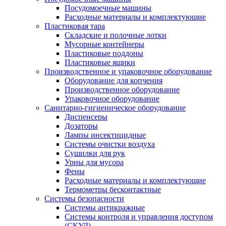
Посудомоечные машины
Расходные материалы и комплектующие
Пластиковая тара
Складские и полочные лотки
Мусорные контейнеры
Пластиковые поддоны
Пластиковые ящики
Производственное и упаковочное оборудование
Оборудование для копчения
Производственное оборудование
Упаковочное оборудование
Санитарно-гигиеническое оборудование
Диспенсеры
Дозаторы
Лампы инсектицидные
Системы очистки воздуха
Сушилки для рук
Урны для мусора
Фены
Расходные материалы и комплектующие
Термометры бесконтактные
Системы безопасности
Системы антикражные
Системы контроля и управления доступом
(СКУД)