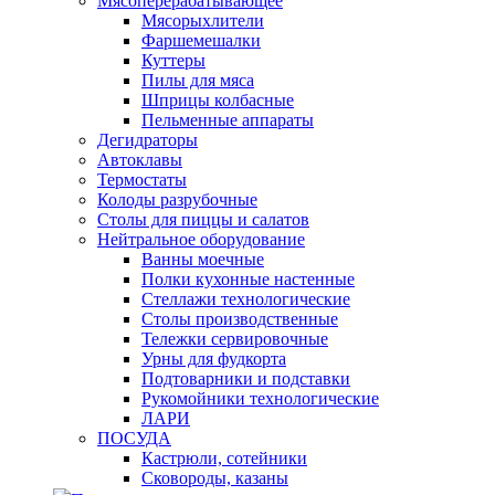
Мясоперерабатывающее
Мясорыхлители
Фаршемешалки
Куттеры
Пилы для мяса
Шприцы колбасные
Пельменные аппараты
Дегидраторы
Автоклавы
Термостаты
Колоды разрубочные
Столы для пиццы и салатов
Нейтральное оборудование
Ванны моечные
Полки кухонные настенные
Стеллажи технологические
Столы производственные
Тележки сервировочные
Урны для фудкорта
Подтоварники и подставки
Рукомойники технологические
ЛАРИ
ПОСУДА
Кастрюли, сотейники
Сковороды, казаны