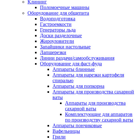
Клининг
Поломоечные машины
Оборудование для общепита
Водоподготовка
Гастроемкости
Генераторы льда
Доски разделочные
Жироуловители
Запайщики настольные
Лапшерезки
Линии раздачи/самообслуживания
Оборудование для фаст-фуда
Аппараты блинные
Аппараты для нарезки картофеля
спиралью
Аппараты для попкорна
Аппараты для производства сахарной
ваты
Аппараты для производства
сахарной ваты
Комплектующие для аппаратов
по производству сахарной ваты
Аппараты пончиковые
Вафельницы
Грили