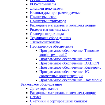
POS-терминалы
Дисплеи покупателя
Клавиатуры программируемые
Принтеры чеков
Принтеры штрих-кода
Расходные материалы и комплектующие
Ридеры магнитных карт
Сканеры штрих-кода
Терминалы сбора данных
Этикет-пистолеты
Программное обеспечение
Программное обеспечение: Типовые
конфигруации1С
Программное обеспечение: ilexx
Программное обеспечение: DALION
Программное обеспечение: Клеверенс
Программное обеспечение: 1С-
совместные конфигруации
Программное обеспечение: DataMobile
Банковское оборудование
Детекторы валют
Расходные материалы и комплектующие
Сейфы
Счетчики и сортировщики банкнот