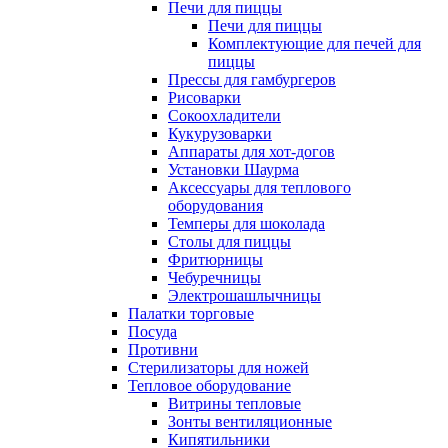
Печи для пиццы
Печи для пиццы
Комплектующие для печей для
пиццы
Прессы для гамбургеров
Рисоварки
Сокоохладители
Кукурузоварки
Аппараты для хот-догов
Установки Шаурма
Аксессуары для теплового
оборудования
Темперы для шоколада
Столы для пиццы
Фритюрницы
Чебуречницы
Электрошашлычницы
Палатки торговые
Посуда
Противни
Стерилизаторы для ножей
Тепловое оборудование
Витрины тепловые
Зонты вентиляционные
Кипятильники