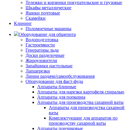
Тележки и корзинки покупательские и грузовые
Шкафы металлические
Ящики почтовые
Скамейки
Клининг
Поломоечные машины
Оборудование для общепита
Водоподготовка
Гастроемкости
Генераторы льда
Доски разделочные
Жироуловители
Запайщики настольные
Лапшерезки
Линии раздачи/самообслуживания
Оборудование для фаст-фуда
Аппараты блинные
Аппараты для нарезки картофеля спиралью
Аппараты для попкорна
Аппараты для производства сахарной ваты
Аппараты для производства сахарной
ваты
Комплектующие для аппаратов по
производству сахарной ваты
Аппараты пончиковые