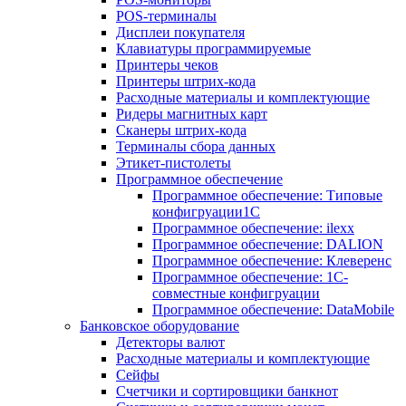
POS-терминалы
Дисплеи покупателя
Клавиатуры программируемые
Принтеры чеков
Принтеры штрих-кода
Расходные материалы и комплектующие
Ридеры магнитных карт
Сканеры штрих-кода
Терминалы сбора данных
Этикет-пистолеты
Программное обеспечение
Программное обеспечение: Типовые
конфигруации1С
Программное обеспечение: ilexx
Программное обеспечение: DALION
Программное обеспечение: Клеверенс
Программное обеспечение: 1С-
совместные конфигруации
Программное обеспечение: DataMobile
Банковское оборудование
Детекторы валют
Расходные материалы и комплектующие
Сейфы
Счетчики и сортировщики банкнот