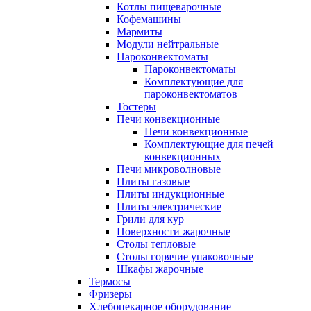
Котлы пищеварочные
Кофемашины
Мармиты
Модули нейтральные
Пароконвектоматы
Пароконвектоматы
Комплектующие для
пароконвектоматов
Тостеры
Печи конвекционные
Печи конвекционные
Комплектующие для печей
конвекционных
Печи микроволновые
Плиты газовые
Плиты индукционные
Плиты электрические
Грили для кур
Поверхности жарочные
Столы тепловые
Столы горячие упаковочные
Шкафы жарочные
Термосы
Фризеры
Хлебопекарное оборудование