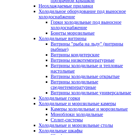
прозрачной крышкой
Неохлаждаемые прилавки
Холодильное оборудование под выносное
холодоснабжение
Горки холодильные под выносное
холодоснабжение
Бонеты морозильные
Холодильные витрины
Витрины "рыба на льду" (витрины
рыбные)
Витрины кондитерские
Витрины низкотемпературные
Витрины холодильные и тепловые
настольные
Витрины холодильные открытые
Витрины холодильные
среднетемпературные
Витрины холодильные универсальные
Холодильные горки
Холодильные и морозильные камеры
Камеры холодильные и морозильные
Моноблоки холодильные
Сплит-системы
Холодильные и морозильные столы
Холодильные шкафы