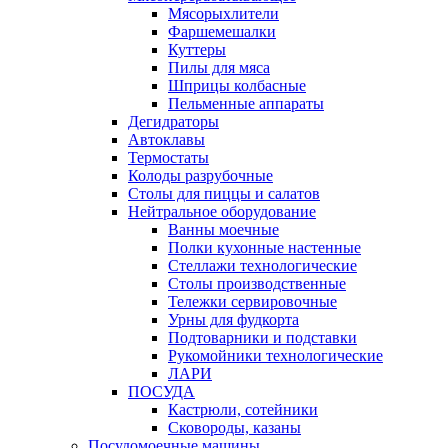
Мясорыхлители
Фаршемешалки
Куттеры
Пилы для мяса
Шприцы колбасные
Пельменные аппараты
Дегидраторы
Автоклавы
Термостаты
Колоды разрубочные
Столы для пиццы и салатов
Нейтральное оборудование
Ванны моечные
Полки кухонные настенные
Стеллажи технологические
Столы производственные
Тележки сервировочные
Урны для фудкорта
Подтоварники и подставки
Рукомойники технологические
ЛАРИ
ПОСУДА
Кастрюли, сотейники
Сковороды, казаны
Посудомоечные машины