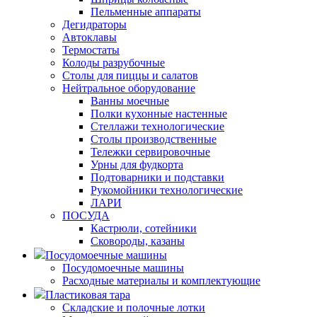
Пельменные аппараты
Дегидраторы
Автоклавы
Термостаты
Колоды разрубочные
Столы для пиццы и салатов
Нейтральное оборудование
Ванны моечные
Полки кухонные настенные
Стеллажи технологические
Столы производственные
Тележки сервировочные
Урны для фудкорта
Подтоварники и подставки
Рукомойники технологические
ЛАРИ
ПОСУДА
Кастрюли, сотейники
Сковороды, казаны
Посудомоечные машины
Посудомоечные машины
Расходные материалы и комплектующие
Пластиковая тара
Складские и полочные лотки