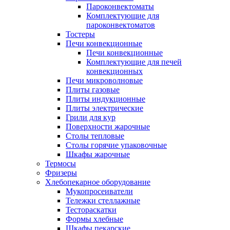
Пароконвектоматы
Комплектующие для
пароконвектоматов
Тостеры
Печи конвекционные
Печи конвекционные
Комплектующие для печей
конвекционных
Печи микроволновые
Плиты газовые
Плиты индукционные
Плиты электрические
Грили для кур
Поверхности жарочные
Столы тепловые
Столы горячие упаковочные
Шкафы жарочные
Термосы
Фризеры
Хлебопекарное оборудование
Мукопросеиватели
Тележки стеллажные
Тестораскатки
Формы хлебные
Шкафы пекарские