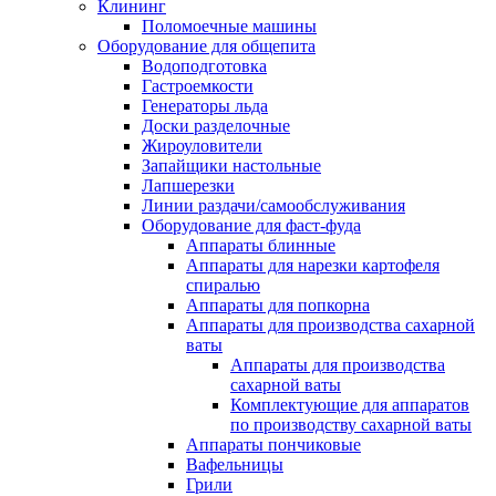
Клининг
Поломоечные машины
Оборудование для общепита
Водоподготовка
Гастроемкости
Генераторы льда
Доски разделочные
Жироуловители
Запайщики настольные
Лапшерезки
Линии раздачи/самообслуживания
Оборудование для фаст-фуда
Аппараты блинные
Аппараты для нарезки картофеля
спиралью
Аппараты для попкорна
Аппараты для производства сахарной
ваты
Аппараты для производства
сахарной ваты
Комплектующие для аппаратов
по производству сахарной ваты
Аппараты пончиковые
Вафельницы
Грили