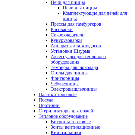
Печи для пиццы
Печи для пиццы
Комплектующие для печей для
пиццы
Прессы для гамбургеров
Рисоварки
Сокоохладители
Кукурузоварки
Аппараты для хот-догов
Установки Шаурма
Аксессуары для теплового
оборудования
Темперы для шоколада
Столы для пиццы
Фритюрницы
Чебуречницы
Электрошашлычницы
Палатки торговые
Посуда
Противни
Стерилизаторы для ножей
Тепловое оборудование
Витрины тепловые
Зонты вентиляционные
Кипятильники