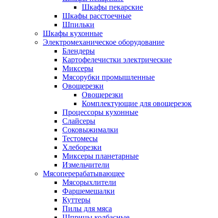
Шкафы пекарские
Шкафы расстоечные
Шпильки
Шкафы кухонные
Электромеханическое оборудование
Блендеры
Картофелечистки электрические
Миксеры
Мясорубки промышленные
Овощерезки
Овощерезки
Комплектующие для овощерезок
Процессоры кухонные
Слайсеры
Соковыжималки
Тестомесы
Хлеборезки
Миксеры планетарные
Измельчители
Мясоперерабатывающее
Мясорыхлители
Фаршемешалки
Куттеры
Пилы для мяса
Шприцы колбасные