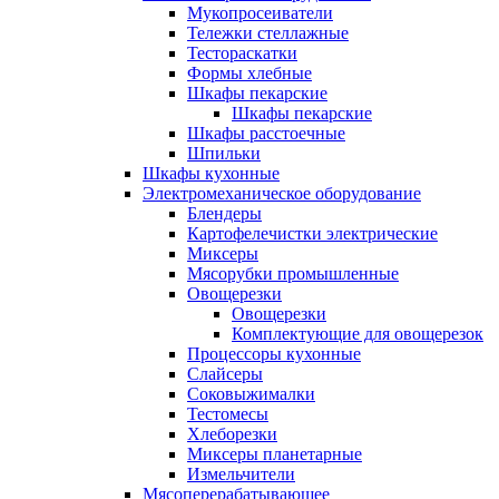
Мукопросеиватели
Тележки стеллажные
Тестораскатки
Формы хлебные
Шкафы пекарские
Шкафы пекарские
Шкафы расстоечные
Шпильки
Шкафы кухонные
Электромеханическое оборудование
Блендеры
Картофелечистки электрические
Миксеры
Мясорубки промышленные
Овощерезки
Овощерезки
Комплектующие для овощерезок
Процессоры кухонные
Слайсеры
Соковыжималки
Тестомесы
Хлеборезки
Миксеры планетарные
Измельчители
Мясоперерабатывающее