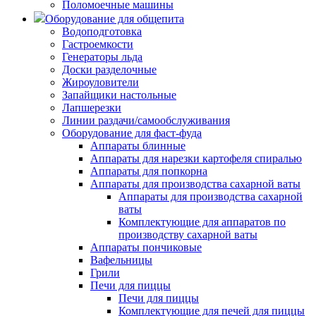
Поломоечные машины
Оборудование для общепита
Водоподготовка
Гастроемкости
Генераторы льда
Доски разделочные
Жироуловители
Запайщики настольные
Лапшерезки
Линии раздачи/самообслуживания
Оборудование для фаст-фуда
Аппараты блинные
Аппараты для нарезки картофеля спиралью
Аппараты для попкорна
Аппараты для производства сахарной ваты
Аппараты для производства сахарной
ваты
Комплектующие для аппаратов по
производству сахарной ваты
Аппараты пончиковые
Вафельницы
Грили
Печи для пиццы
Печи для пиццы
Комплектующие для печей для пиццы