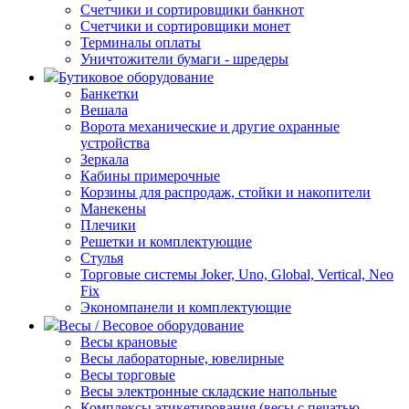
Счетчики и сортировщики банкнот
Счетчики и сортировщики монет
Терминалы оплаты
Уничтожители бумаги - шредеры
Бутиковое оборудование
Банкетки
Вешала
Ворота механические и другие охранные
устройства
Зеркала
Кабины примерочные
Корзины для распродаж, стойки и накопители
Манекены
Плечики
Решетки и комплектующие
Стулья
Торговые системы Joker, Uno, Global, Vertical, Neo
Fix
Экономпанели и комплектующие
Весы / Весовое оборудование
Весы крановые
Весы лабораторные, ювелирные
Весы торговые
Весы электронные складские напольные
Комплексы этикетирования (весы с печатью