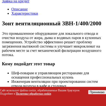
Заявка на кредит
Описание
Характеристики
Зонт вентиляционный ЗВН-1/400/2000
Это промышленное оборудование для локального отвода и
очистки воздуха от жира, дыма и водяных паров в кухонных
помещениях. Устройство эффективно решает проблему
загрязнения вытяжной системы и улучшает микроклимат на
рабочем месте за счет механической фильтрации воздушного
потока.
Кому подойдет этот товар
Шеф-поварам и управляющим ресторанами для
оснащения профессиональных кухонь
Инженерам вентиляции при проектировании систем
отвода воздуха в кафе и столовых
Владелцам фастфуд-точек и кулинарных цехов с
Сайт использует файлы cookie, обрабатываемые Вашим браузером.
Принимаю
Подробнее в
Политике обработки cookie
.
интенсивной жаркой
Санитарным инженерам предприятий общественного
питания для соблюдения норм чистоты