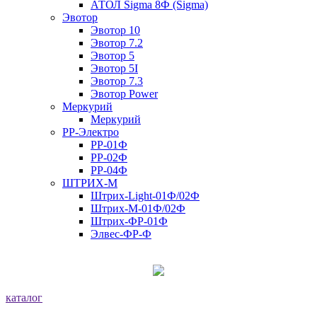
АТОЛ Sigma 8Ф (Sigma)
Эвотор
Эвотор 10
Эвотор 7.2
Эвотор 5
Эвотор 5I
Эвотор 7.3
Эвотор Power
Меркурий
Меркурий
РР-Электро
РР-01Ф
РР-02Ф
РР-04Ф
ШТРИХ-М
Штрих-Light-01Ф/02Ф
Штрих-М-01Ф/02Ф
Штрих-ФР-01Ф
Элвес-ФР-Ф
каталог