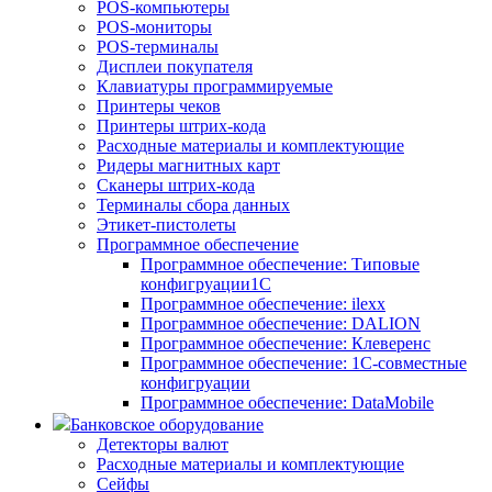
POS-компьютеры
POS-мониторы
POS-терминалы
Дисплеи покупателя
Клавиатуры программируемые
Принтеры чеков
Принтеры штрих-кода
Расходные материалы и комплектующие
Ридеры магнитных карт
Сканеры штрих-кода
Терминалы сбора данных
Этикет-пистолеты
Программное обеспечение
Программное обеспечение: Типовые
конфигруации1С
Программное обеспечение: ilexx
Программное обеспечение: DALION
Программное обеспечение: Клеверенс
Программное обеспечение: 1С-совместные
конфигруации
Программное обеспечение: DataMobile
Банковское оборудование
Детекторы валют
Расходные материалы и комплектующие
Сейфы