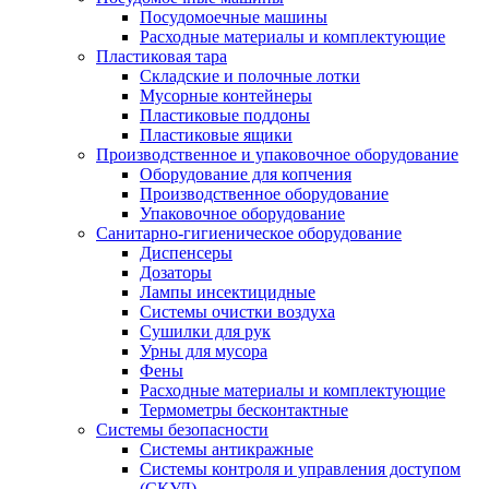
Посудомоечные машины
Расходные материалы и комплектующие
Пластиковая тара
Складские и полочные лотки
Мусорные контейнеры
Пластиковые поддоны
Пластиковые ящики
Производственное и упаковочное оборудование
Оборудование для копчения
Производственное оборудование
Упаковочное оборудование
Санитарно-гигиеническое оборудование
Диспенсеры
Дозаторы
Лампы инсектицидные
Системы очистки воздуха
Сушилки для рук
Урны для мусора
Фены
Расходные материалы и комплектующие
Термометры бесконтактные
Системы безопасности
Системы антикражные
Системы контроля и управления доступом
(СКУД)