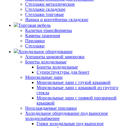
Стеллажи металлические
Стеллажи складские
Стеллажи торговые
Ящики и контейнеры складские
Торговая мебель
Калитки-трансформеры
Камеры хранения
Прилавки
Стеллажи
Холодильное оборудование
Аппараты шоковой заморозки
Бонеты холодильные
Бонеты холодильные
Суперструктуры для бонет
Морозильные лари
Морозильные лари с глухой крышкой
Морозильные лари с крышкой из гнутого
стекла
Морозильные лари с прямой прозрачной
крышкой
Неохлаждаемые прилавки
Холодильное оборудование под выносное
холодоснабжение
Горки холодильные под выносное