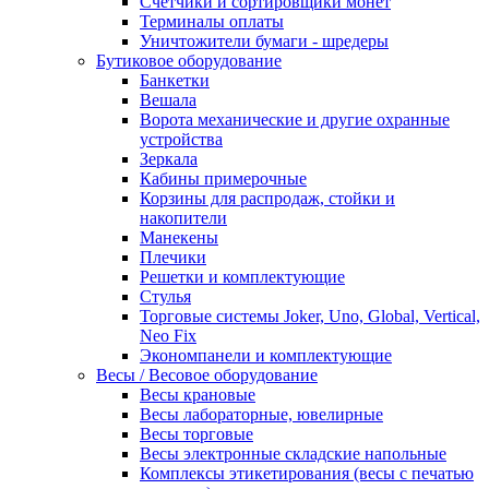
Счетчики и сортировщики монет
Терминалы оплаты
Уничтожители бумаги - шредеры
Бутиковое оборудование
Банкетки
Вешала
Ворота механические и другие охранные
устройства
Зеркала
Кабины примерочные
Корзины для распродаж, стойки и
накопители
Манекены
Плечики
Решетки и комплектующие
Стулья
Торговые системы Joker, Uno, Global, Vertical,
Neo Fix
Экономпанели и комплектующие
Весы / Весовое оборудование
Весы крановые
Весы лабораторные, ювелирные
Весы торговые
Весы электронные складские напольные
Комплексы этикетирования (весы с печатью