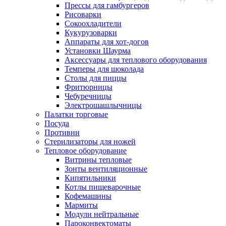
Прессы для гамбургеров
Рисоварки
Сокоохладители
Кукурузоварки
Аппараты для хот-догов
Установки Шаурма
Аксессуары для теплового оборудования
Темперы для шоколада
Столы для пиццы
Фритюрницы
Чебуречницы
Электрошашлычницы
Палатки торговые
Посуда
Противни
Стерилизаторы для ножей
Тепловое оборудование
Витрины тепловые
Зонты вентиляционные
Кипятильники
Котлы пищеварочные
Кофемашины
Мармиты
Модули нейтральные
Пароконвектоматы