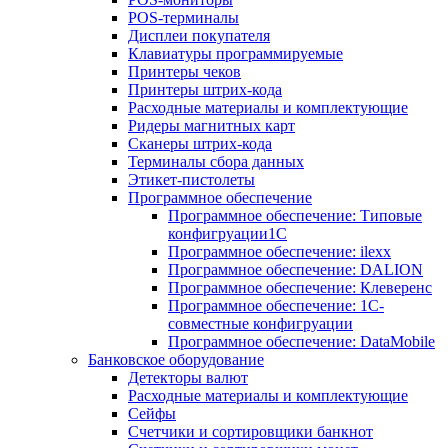
POS-терминалы
Дисплеи покупателя
Клавиатуры программируемые
Принтеры чеков
Принтеры штрих-кода
Расходные материалы и комплектующие
Ридеры магнитных карт
Сканеры штрих-кода
Терминалы сбора данных
Этикет-пистолеты
Программное обеспечение
Программное обеспечение: Типовые
конфигруации1С
Программное обеспечение: ilexx
Программное обеспечение: DALION
Программное обеспечение: Клеверенс
Программное обеспечение: 1С-
совместные конфигруации
Программное обеспечение: DataMobile
Банковское оборудование
Детекторы валют
Расходные материалы и комплектующие
Сейфы
Счетчики и сортировщики банкнот