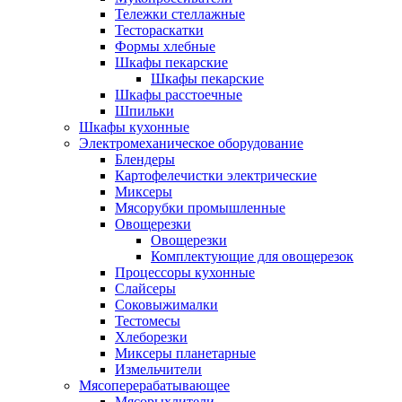
Тележки стеллажные
Тестораскатки
Формы хлебные
Шкафы пекарские
Шкафы пекарские
Шкафы расстоечные
Шпильки
Шкафы кухонные
Электромеханическое оборудование
Блендеры
Картофелечистки электрические
Миксеры
Мясорубки промышленные
Овощерезки
Овощерезки
Комплектующие для овощерезок
Процессоры кухонные
Слайсеры
Соковыжималки
Тестомесы
Хлеборезки
Миксеры планетарные
Измельчители
Мясоперерабатывающее
Мясорыхлители