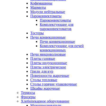
Кофемашины
Мармиты
Модули нейтральные
Пароконвектоматы
Пароконвектоматы
Комплектующие для
пароконвектоматов
Тостеры
Печи конвекционные
Печи конвекционные
Комплектующие для печей
конвекционных
Печи микроволновые
Плиты газовые
Плиты индукционные
Плиты электрические
Грили для кур
Поверхности жарочные
Столы тепловые
Столы горячие упаковочные
Шкафы жарочные
Термосы
Фризеры
Хлебопекарное оборудование
Мукопросеиватели