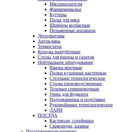
Мясорыхлители
Фаршемешалки
Куттеры
Пилы для мяса
Шприцы колбасные
Пельменные аппараты
Дегидраторы
Автоклавы
Термостаты
Колоды разрубочные
Столы для пиццы и салатов
Нейтральное оборудование
Ванны моечные
Полки кухонные настенные
Стеллажи технологические
Столы производственные
Тележки сервировочные
Урны для фудкорта
Подтоварники и подставки
Рукомойники технологические
ЛАРИ
ПОСУДА
Кастрюли, сотейники
Сковороды, казаны
Посудомоечные машины