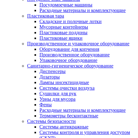
Посудомоечные машины
Расходные материалы и комплектующие
Пластиковая тара
Складские и полочные лотки
Мусорные контейнеры
Пластиковые поддоны
Пластиковые ящики
Производственное и упаковочное оборудование
Оборудование для копчения
Производственное оборудование
Упаковочное оборудование
Санитарно-гигиеническое оборудование
Диспенсеры
Дозаторы
Лампы инсектицидные
Системы очистки воздуха
Сушилки для рук
Урны для мусора
Фены
Расходные материалы и комплектующие
Термометры бесконтактные
Системы безопасности
Системы антикражные
Системы контроля и управления доступом
(СКУД)