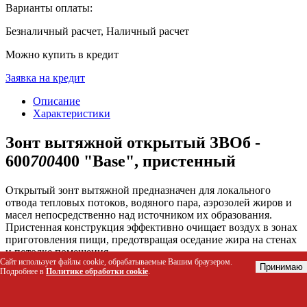
Варианты оплаты:
Безналичный расчет, Наличный расчет
Можно купить в кредит
Заявка на кредит
Описание
Характеристики
Зонт вытяжной открытый ЗВОб -
600
700
400 "Base", пристенный
Открытый зонт вытяжной предназначен для локального
отвода тепловых потоков, водяного пара, аэрозолей жиров и
масел непосредственно над источником их образования.
Пристенная конструкция эффективно очищает воздух в зонах
приготовления пищи, предотвращая оседание жира на стенах
и потолке помещения.
Сайт использует файлы cookie, обрабатываемые Вашим браузером.
Принимаю
Подробнее в
Политике обработки cookie
.
Кому подойдет этот товар
Владельцам ресторанов, кафе и столовых с открытой