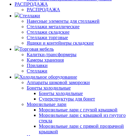
РАСПРОДАЖА
РАСПРОДАЖА
Стеллажи
Навесные элементы для стеллажей
Стеллажи металлические
Стеллажи складские
Стеллажи торговые
Ящики и контейнеры складские
Торговая мебель
Калитки-трансформеры
Камеры хранения
Прилавки
Стеллажи
Холодильное оборудование
Аппараты шоковой заморозки
Бонеты холодильные
Бонеты холодильные
Суперструктуры для бонет
Морозильные лари
Морозильные лари с глухой крышкой
Морозильные лари с крышкой из гнутого
стекла
Морозильные лари с прямой прозрачной
крышкой