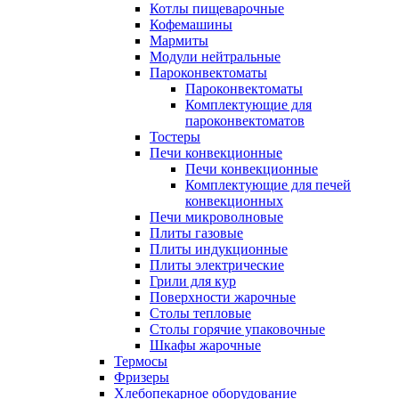
Котлы пищеварочные
Кофемашины
Мармиты
Модули нейтральные
Пароконвектоматы
Пароконвектоматы
Комплектующие для
пароконвектоматов
Тостеры
Печи конвекционные
Печи конвекционные
Комплектующие для печей
конвекционных
Печи микроволновые
Плиты газовые
Плиты индукционные
Плиты электрические
Грили для кур
Поверхности жарочные
Столы тепловые
Столы горячие упаковочные
Шкафы жарочные
Термосы
Фризеры
Хлебопекарное оборудование