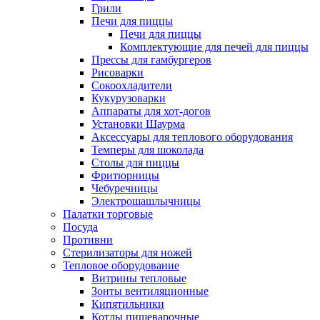
Грили
Печи для пиццы
Печи для пиццы
Комплектующие для печей для пиццы
Прессы для гамбургеров
Рисоварки
Сокоохладители
Кукурузоварки
Аппараты для хот-догов
Установки Шаурма
Аксессуары для теплового оборудования
Темперы для шоколада
Столы для пиццы
Фритюрницы
Чебуречницы
Электрошашлычницы
Палатки торговые
Посуда
Противни
Стерилизаторы для ножей
Тепловое оборудование
Витрины тепловые
Зонты вентиляционные
Кипятильники
Котлы пищеварочные