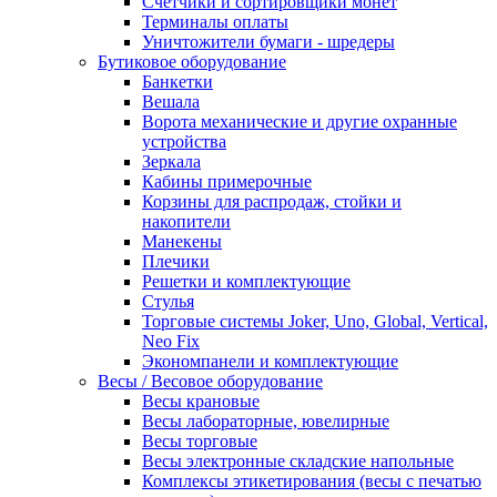
Счетчики и сортировщики монет
Терминалы оплаты
Уничтожители бумаги - шредеры
Бутиковое оборудование
Банкетки
Вешала
Ворота механические и другие охранные
устройства
Зеркала
Кабины примерочные
Корзины для распродаж, стойки и
накопители
Манекены
Плечики
Решетки и комплектующие
Стулья
Торговые системы Joker, Uno, Global, Vertical,
Neo Fix
Экономпанели и комплектующие
Весы / Весовое оборудование
Весы крановые
Весы лабораторные, ювелирные
Весы торговые
Весы электронные складские напольные
Комплексы этикетирования (весы с печатью