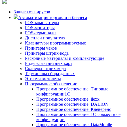
Защита от вирусов
Автоматизация торговли и бизнеса
POS-компьютеры
POS-мониторы
POS-терминалы
Дисплеи покупателя
Клавиатуры программируемые
Принтеры чеков
Принтеры штрих-кода
Расходные материалы и комплектующие
Ридеры магнитных карт
Сканеры штрих-кода
Терминалы сбора данных
Этикет-пистолеты
Программное обеспечение
Программное обеспечение: Типовые
конфигруации1С
Программное обеспечение: ilexx
Программное обеспечение: DALION
Программное обеспечение: Клеверенс
Программное обеспечение: 1С-совместные
конфигруации
Программное обеспечение: DataMobile