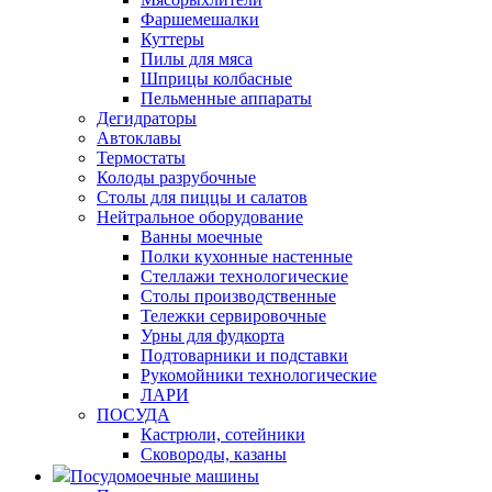
Фаршемешалки
Куттеры
Пилы для мяса
Шприцы колбасные
Пельменные аппараты
Дегидраторы
Автоклавы
Термостаты
Колоды разрубочные
Столы для пиццы и салатов
Нейтральное оборудование
Ванны моечные
Полки кухонные настенные
Стеллажи технологические
Столы производственные
Тележки сервировочные
Урны для фудкорта
Подтоварники и подставки
Рукомойники технологические
ЛАРИ
ПОСУДА
Кастрюли, сотейники
Сковороды, казаны
Посудомоечные машины