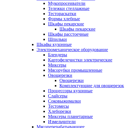
Мукопросеиватели
Тележки стеллажные
Тестораскатки
Формы хлебные
Шкафы пекарские
Шкафы пекарские
Шкафы расстоечные
Шпильки
Шкафы кухонные
Электромеханическое оборудование
Блендеры
Картофелечистки электрические
Миксеры
Мясорубки промышленные
Овощерезки
Овощерезки
Комплектующие для овощерезок
Процессоры кухонные
Слайсеры
Соковыжималки
Тестомесы
Хлеборезки
Миксеры планетарные
Измельчители
Мясоперерабатывающее