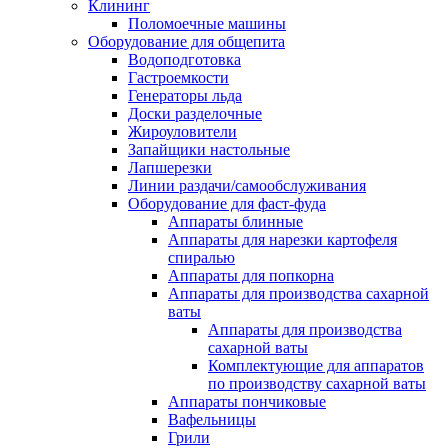
Клининг
Поломоечные машины
Оборудование для общепита
Водоподготовка
Гастроемкости
Генераторы льда
Доски разделочные
Жироуловители
Запайщики настольные
Лапшерезки
Линии раздачи/самообслуживания
Оборудование для фаст-фуда
Аппараты блинные
Аппараты для нарезки картофеля
спиралью
Аппараты для попкорна
Аппараты для производства сахарной
ваты
Аппараты для производства
сахарной ваты
Комплектующие для аппаратов
по производству сахарной ваты
Аппараты пончиковые
Вафельницы
Грили