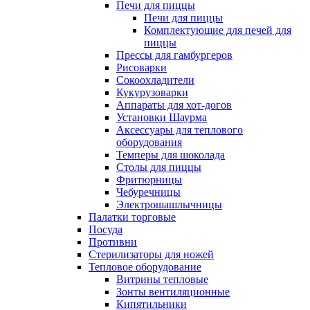
Печи для пиццы
Печи для пиццы
Комплектующие для печей для
пиццы
Прессы для гамбургеров
Рисоварки
Сокоохладители
Кукурузоварки
Аппараты для хот-догов
Установки Шаурма
Аксессуары для теплового
оборудования
Темперы для шоколада
Столы для пиццы
Фритюрницы
Чебуречницы
Электрошашлычницы
Палатки торговые
Посуда
Противни
Стерилизаторы для ножей
Тепловое оборудование
Витрины тепловые
Зонты вентиляционные
Кипятильники