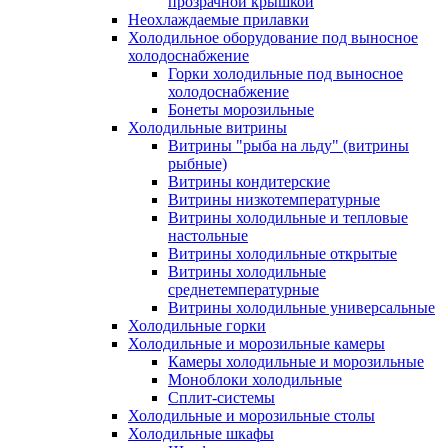
прозрачной крышкой
Неохлаждаемые прилавки
Холодильное оборудование под выносное
холодоснабжение
Горки холодильные под выносное
холодоснабжение
Бонеты морозильные
Холодильные витрины
Витрины "рыба на льду" (витрины
рыбные)
Витрины кондитерские
Витрины низкотемпературные
Витрины холодильные и тепловые
настольные
Витрины холодильные открытые
Витрины холодильные
среднетемпературные
Витрины холодильные универсальные
Холодильные горки
Холодильные и морозильные камеры
Камеры холодильные и морозильные
Моноблоки холодильные
Сплит-системы
Холодильные и морозильные столы
Холодильные шкафы