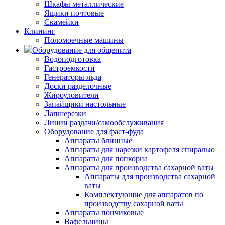
Шкафы металлические
Ящики почтовые
Скамейки
Клининг
Поломоечные машины
Оборудование для общепита
Водоподготовка
Гастроемкости
Генераторы льда
Доски разделочные
Жироуловители
Запайщики настольные
Лапшерезки
Линии раздачи/самообслуживания
Оборудование для фаст-фуда
Аппараты блинные
Аппараты для нарезки картофеля спиралью
Аппараты для попкорна
Аппараты для производства сахарной ваты
Аппараты для производства сахарной
ваты
Комплектующие для аппаратов по
производству сахарной ваты
Аппараты пончиковые
Вафельницы