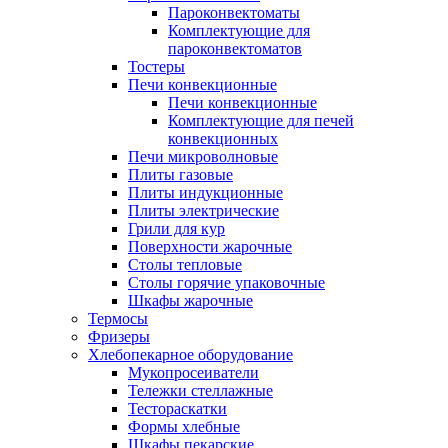
Пароконвектоматы
Комплектующие для
пароконвектоматов
Тостеры
Печи конвекционные
Печи конвекционные
Комплектующие для печей
конвекционных
Печи микроволновые
Плиты газовые
Плиты индукционные
Плиты электрические
Грили для кур
Поверхности жарочные
Столы тепловые
Столы горячие упаковочные
Шкафы жарочные
Термосы
Фризеры
Хлебопекарное оборудование
Мукопросеиватели
Тележки стеллажные
Тестораскатки
Формы хлебные
Шкафы пекарские