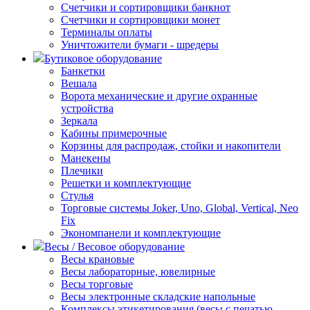
Счетчики и сортировщики банкнот
Счетчики и сортировщики монет
Терминалы оплаты
Уничтожители бумаги - шредеры
Бутиковое оборудование
Банкетки
Вешала
Ворота механические и другие охранные
устройства
Зеркала
Кабины примерочные
Корзины для распродаж, стойки и накопители
Манекены
Плечики
Решетки и комплектующие
Стулья
Торговые системы Joker, Uno, Global, Vertical, Neo
Fix
Экономпанели и комплектующие
Весы / Весовое оборудование
Весы крановые
Весы лабораторные, ювелирные
Весы торговые
Весы электронные складские напольные
Комплексы этикетирования (весы с печатью