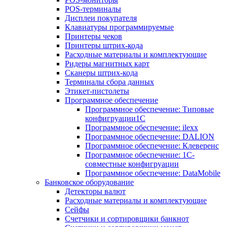
POS-терминалы
Дисплеи покупателя
Клавиатуры программируемые
Принтеры чеков
Принтеры штрих-кода
Расходные материалы и комплектующие
Ридеры магнитных карт
Сканеры штрих-кода
Терминалы сбора данных
Этикет-пистолеты
Программное обеспечение
Программное обеспечение: Типовые
конфигруации1С
Программное обеспечение: ilexx
Программное обеспечение: DALION
Программное обеспечение: Клеверенс
Программное обеспечение: 1С-
совместные конфигруации
Программное обеспечение: DataMobile
Банковское оборудование
Детекторы валют
Расходные материалы и комплектующие
Сейфы
Счетчики и сортировщики банкнот