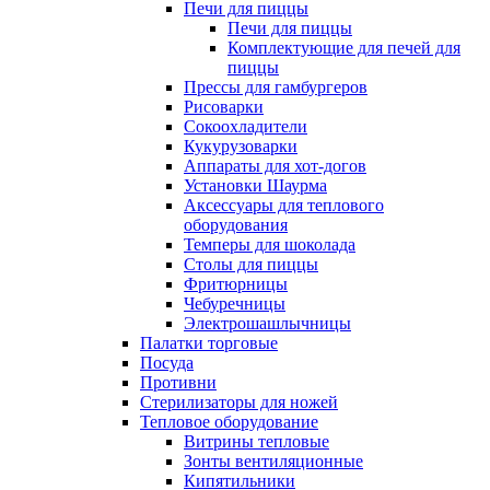
Печи для пиццы
Печи для пиццы
Комплектующие для печей для
пиццы
Прессы для гамбургеров
Рисоварки
Сокоохладители
Кукурузоварки
Аппараты для хот-догов
Установки Шаурма
Аксессуары для теплового
оборудования
Темперы для шоколада
Столы для пиццы
Фритюрницы
Чебуречницы
Электрошашлычницы
Палатки торговые
Посуда
Противни
Стерилизаторы для ножей
Тепловое оборудование
Витрины тепловые
Зонты вентиляционные
Кипятильники