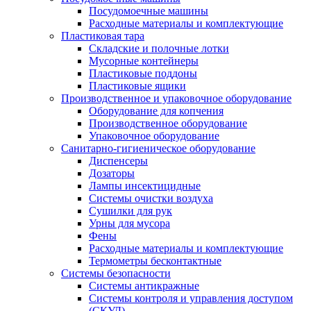
Посудомоечные машины
Расходные материалы и комплектующие
Пластиковая тара
Складские и полочные лотки
Мусорные контейнеры
Пластиковые поддоны
Пластиковые ящики
Производственное и упаковочное оборудование
Оборудование для копчения
Производственное оборудование
Упаковочное оборудование
Санитарно-гигиеническое оборудование
Диспенсеры
Дозаторы
Лампы инсектицидные
Системы очистки воздуха
Сушилки для рук
Урны для мусора
Фены
Расходные материалы и комплектующие
Термометры бесконтактные
Системы безопасности
Системы антикражные
Системы контроля и управления доступом
(СКУД)