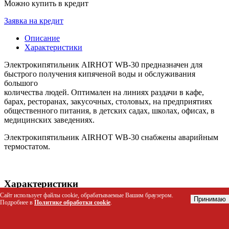
Можно купить в кредит
Заявка на кредит
Описание
Характеристики
Электрокипятильник AIRHOT WB-30 предназначен для
быстрого получения кипяченой воды и обслуживания
большого
количества людей. Оптимален на линиях раздачи в кафе,
барах, ресторанах, закусочных, столовых, на предприятиях
общественного питания, в детских садах, школах, офисах, в
медицинских заведениях.
Электрокипятильник AIRHOT WB-30 снабжены аварийным
термостатом.
Характеристики
Сайт использует файлы cookie, обрабатываемые Вашим браузером.
Принимаю
Подробнее в
Политике обработки cookie
.
Материал корпуса
нержавеющая сталь
Габариты (мм)
430*430*490
Объём (л)
30