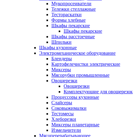
Мукопросеиватели
Тележки стеллажные
Тестораскатки
Формы хлебные
Шкафы пекарские
Шкафы пекарские
Шкафы расстоечные
Шпильки
Шкафы кухонные
Электромеханическое оборудование
Блендеры
Картофелечистки электрические
Миксеры
Мясорубки промышленные
Овощерезки
Овощерезки
Комплектующие для овощерезок
Процессоры кухонные
Слайсеры
Соковыжималки
Тестомесы
Хлеборезки
Миксеры планетарные
Измельчители
Мясоперерабатывающее