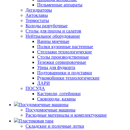
Пельменные аппараты
Дегидраторы
Автоклавы
Термостаты
Колоды разрубочные
Столы для пиццы и салатов
Нейтральное оборудование
Ванны моечные
Полки кухонные настенные
Стеллажи технологические
Столы производственные
Тележки сервировочные
Урны для фудкорта
Подтоварники и подставки
Рукомойники технологические
ЛАРИ
ПОСУДА
Кастрюли, сотейники
Сковороды, казаны
Посудомоечные машины
Посудомоечные машины
Расходные материалы и комплектующие
Пластиковая тара
Складские и полочные лотки