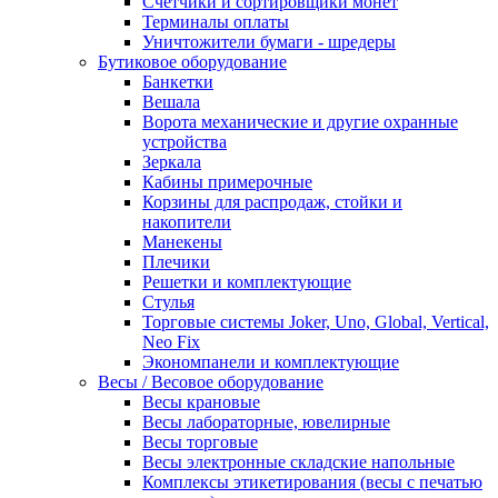
Счетчики и сортировщики монет
Терминалы оплаты
Уничтожители бумаги - шредеры
Бутиковое оборудование
Банкетки
Вешала
Ворота механические и другие охранные
устройства
Зеркала
Кабины примерочные
Корзины для распродаж, стойки и
накопители
Манекены
Плечики
Решетки и комплектующие
Стулья
Торговые системы Joker, Uno, Global, Vertical,
Neo Fix
Экономпанели и комплектующие
Весы / Весовое оборудование
Весы крановые
Весы лабораторные, ювелирные
Весы торговые
Весы электронные складские напольные
Комплексы этикетирования (весы с печатью