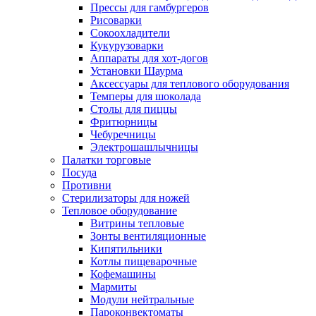
Прессы для гамбургеров
Рисоварки
Сокоохладители
Кукурузоварки
Аппараты для хот-догов
Установки Шаурма
Аксессуары для теплового оборудования
Темперы для шоколада
Столы для пиццы
Фритюрницы
Чебуречницы
Электрошашлычницы
Палатки торговые
Посуда
Противни
Стерилизаторы для ножей
Тепловое оборудование
Витрины тепловые
Зонты вентиляционные
Кипятильники
Котлы пищеварочные
Кофемашины
Мармиты
Модули нейтральные
Пароконвектоматы