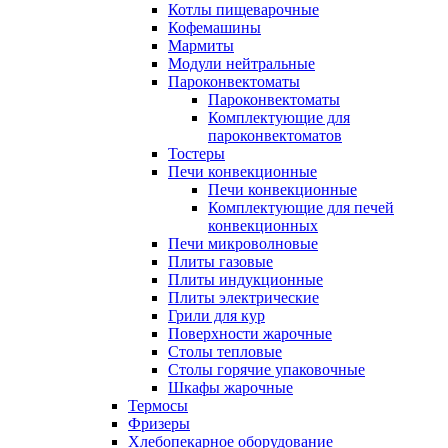
Котлы пищеварочные
Кофемашины
Мармиты
Модули нейтральные
Пароконвектоматы
Пароконвектоматы
Комплектующие для
пароконвектоматов
Тостеры
Печи конвекционные
Печи конвекционные
Комплектующие для печей
конвекционных
Печи микроволновые
Плиты газовые
Плиты индукционные
Плиты электрические
Грили для кур
Поверхности жарочные
Столы тепловые
Столы горячие упаковочные
Шкафы жарочные
Термосы
Фризеры
Хлебопекарное оборудование