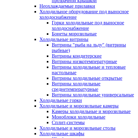
прозрачной крышкой
Неохлаждаемые прилавки
Холодильное оборудование под выносное
холодоснабжение
Горки холодильные под выносное
холодоснабжение
Бонеты морозильные
Холодильные витрины
Витрины "рыба на льду" (витрины
рыбные)
Витрины кондитерские
Витрины низкотемпературные
Витрины холодильные и тепловые
настольные
Витрины холодильные открытые
Витрины холодильные
среднетемпературные
Витрины холодильные универсальные
Холодильные горки
Холодильные и морозильные камеры
Камеры холодильные и морозильные
Моноблоки холодильные
Сплит-системы
Холодильные и морозильные столы
Холодильные шкафы