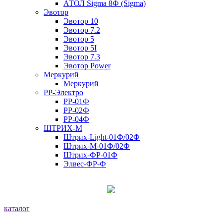
АТОЛ Sigma 8Ф (Sigma)
Эвотор
Эвотор 10
Эвотор 7.2
Эвотор 5
Эвотор 5I
Эвотор 7.3
Эвотор Power
Меркурий
Меркурий
РР-Электро
РР-01Ф
РР-02Ф
РР-04Ф
ШТРИХ-М
Штрих-Light-01Ф/02Ф
Штрих-М-01Ф/02Ф
Штрих-ФР-01Ф
Элвес-ФР-Ф
каталог