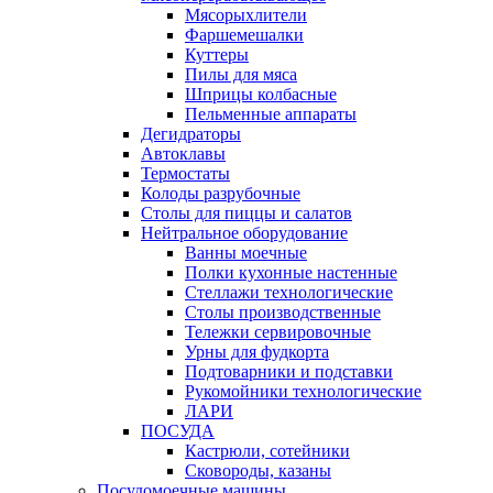
Мясорыхлители
Фаршемешалки
Куттеры
Пилы для мяса
Шприцы колбасные
Пельменные аппараты
Дегидраторы
Автоклавы
Термостаты
Колоды разрубочные
Столы для пиццы и салатов
Нейтральное оборудование
Ванны моечные
Полки кухонные настенные
Стеллажи технологические
Столы производственные
Тележки сервировочные
Урны для фудкорта
Подтоварники и подставки
Рукомойники технологические
ЛАРИ
ПОСУДА
Кастрюли, сотейники
Сковороды, казаны
Посудомоечные машины