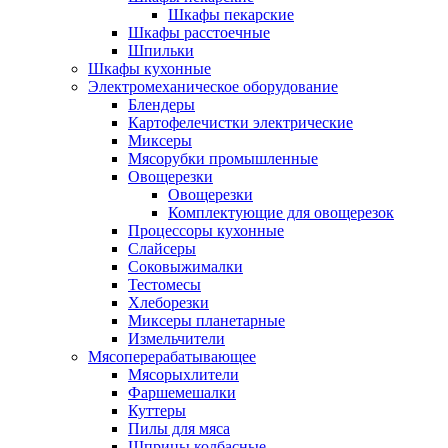
Шкафы пекарские
Шкафы расстоечные
Шпильки
Шкафы кухонные
Электромеханическое оборудование
Блендеры
Картофелечистки электрические
Миксеры
Мясорубки промышленные
Овощерезки
Овощерезки
Комплектующие для овощерезок
Процессоры кухонные
Слайсеры
Соковыжималки
Тестомесы
Хлеборезки
Миксеры планетарные
Измельчители
Мясоперерабатывающее
Мясорыхлители
Фаршемешалки
Куттеры
Пилы для мяса
Шприцы колбасные