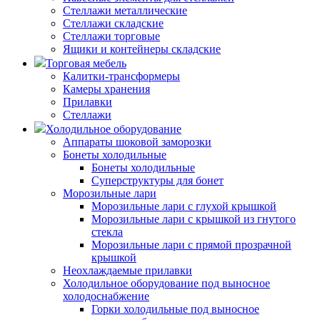
Стеллажи металлические
Стеллажи складские
Стеллажи торговые
Ящики и контейнеры складские
Торговая мебель
Калитки-трансформеры
Камеры хранения
Прилавки
Стеллажи
Холодильное оборудование
Аппараты шоковой заморозки
Бонеты холодильные
Бонеты холодильные
Суперструктуры для бонет
Морозильные лари
Морозильные лари с глухой крышкой
Морозильные лари с крышкой из гнутого
стекла
Морозильные лари с прямой прозрачной
крышкой
Неохлаждаемые прилавки
Холодильное оборудование под выносное
холодоснабжение
Горки холодильные под выносное