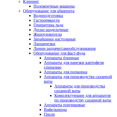
Клининг
Поломоечные машины
Оборудование для общепита
Водоподготовка
Гастроемкости
Генераторы льда
Доски разделочные
Жироуловители
Запайщики настольные
Лапшерезки
Линии раздачи/самообслуживания
Оборудование для фаст-фуда
Аппараты блинные
Аппараты для нарезки картофеля
спиралью
Аппараты для попкорна
Аппараты для производства сахарной
ваты
Аппараты для производства
сахарной ваты
Комплектующие для аппаратов
по производству сахарной ваты
Аппараты пончиковые
Вафельницы
Грили