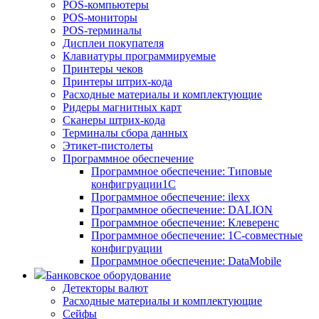
POS-компьютеры
POS-мониторы
POS-терминалы
Дисплеи покупателя
Клавиатуры программируемые
Принтеры чеков
Принтеры штрих-кода
Расходные материалы и комплектующие
Ридеры магнитных карт
Сканеры штрих-кода
Терминалы сбора данных
Этикет-пистолеты
Программное обеспечение
Программное обеспечение: Типовые
конфигруации1С
Программное обеспечение: ilexx
Программное обеспечение: DALION
Программное обеспечение: Клеверенс
Программное обеспечение: 1С-совместные
конфигруации
Программное обеспечение: DataMobile
Банковское оборудование
Детекторы валют
Расходные материалы и комплектующие
Сейфы