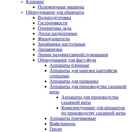
Клининг
Поломоечные машины
Оборудование для общепита
Водоподготовка
Гастроемкости
Генераторы льда
Доски разделочные
Жироуловители
Запайщики настольные
Лапшерезки
Линии раздачи/самообслуживания
Оборудование для фаст-фуда
Аппараты блинные
Аппараты для нарезки картофеля
спиралью
Аппараты для попкорна
Аппараты для производства сахарной
ваты
Аппараты для производства
сахарной ваты
Комплектующие для аппаратов
по производству сахарной ваты
Аппараты пончиковые
Вафельницы
Грили