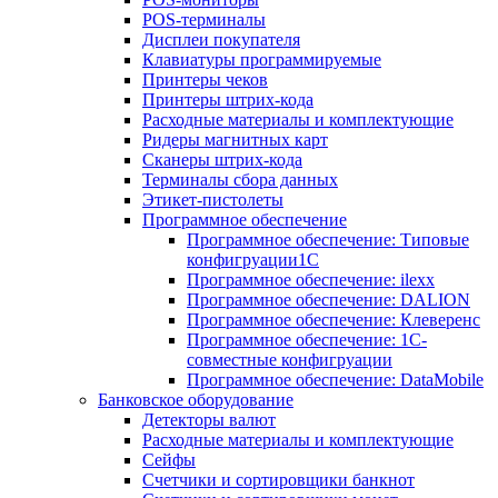
POS-терминалы
Дисплеи покупателя
Клавиатуры программируемые
Принтеры чеков
Принтеры штрих-кода
Расходные материалы и комплектующие
Ридеры магнитных карт
Сканеры штрих-кода
Терминалы сбора данных
Этикет-пистолеты
Программное обеспечение
Программное обеспечение: Типовые
конфигруации1С
Программное обеспечение: ilexx
Программное обеспечение: DALION
Программное обеспечение: Клеверенс
Программное обеспечение: 1С-
совместные конфигруации
Программное обеспечение: DataMobile
Банковское оборудование
Детекторы валют
Расходные материалы и комплектующие
Сейфы
Счетчики и сортировщики банкнот