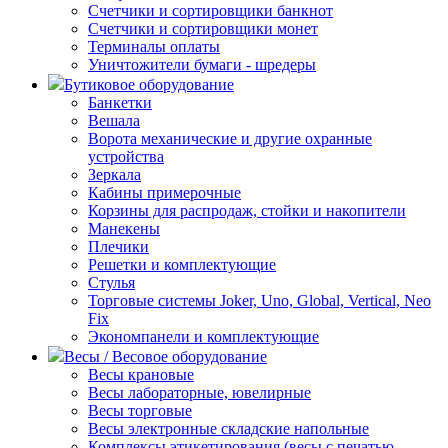
Счетчики и сортировщики банкнот
Счетчики и сортировщики монет
Терминалы оплаты
Уничтожители бумаги - шредеры
Бутиковое оборудование
Банкетки
Вешала
Ворота механические и другие охранные
устройства
Зеркала
Кабины примерочные
Корзины для распродаж, стойки и накопители
Манекены
Плечики
Решетки и комплектующие
Стулья
Торговые системы Joker, Uno, Global, Vertical, Neo
Fix
Экономпанели и комплектующие
Весы / Весовое оборудование
Весы крановые
Весы лабораторные, ювелирные
Весы торговые
Весы электронные складские напольные
Комплексы этикетирования (весы с печатью