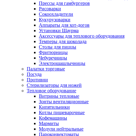
Прессы для гамбургеров
Рисоварки
Сокоохладители
Кукурузоварки
Аппараты для хот-догов
Установки Шаурма
Аксессуары для теплового оборудования
Темперы для шоколада
Столы для пиццы
Фритюрницы
Чебуречницы
Электрошашлычницы
Палатки торговые
Посуда
Противни
Стерилизаторы для ножей
Тепловое оборудование
Витрины тепловые
Зонты вентиляционные
Кипятильники
Котлы пищеварочные
Кофемашины
Мармиты
Модули нейтральные
Пароконвектоматы