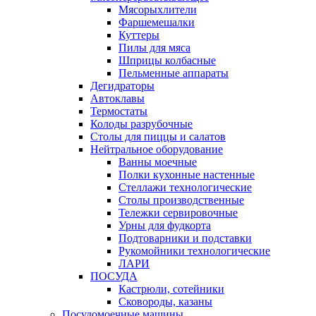
Мясорыхлители
Фаршемешалки
Куттеры
Пилы для мяса
Шприцы колбасные
Пельменные аппараты
Дегидраторы
Автоклавы
Термостаты
Колоды разрубочные
Столы для пиццы и салатов
Нейтральное оборудование
Ванны моечные
Полки кухонные настенные
Стеллажи технологические
Столы производственные
Тележки сервировочные
Урны для фудкорта
Подтоварники и подставки
Рукомойники технологические
ЛАРИ
ПОСУДА
Кастрюли, сотейники
Сковороды, казаны
Посудомоечные машины