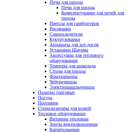
Печи для пиццы
Печи для пиццы
Комплектующие для печей для
пиццы
Прессы для гамбургеров
Рисоварки
Сокоохладители
Кукурузоварки
Аппараты для хот-догов
Установки Шаурма
Аксессуары для теплового
оборудования
Темперы для шоколада
Столы для пиццы
Фритюрницы
Чебуречницы
Электрошашлычницы
Палатки торговые
Посуда
Противни
Стерилизаторы для ножей
Тепловое оборудование
Витрины тепловые
Зонты вентиляционные
Кипятильники