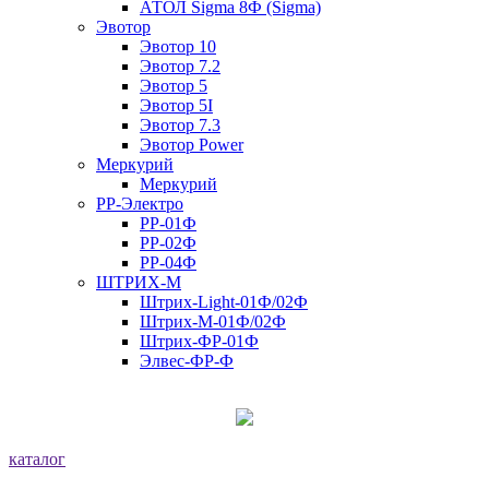
АТОЛ Sigma 8Ф (Sigma)
Эвотор
Эвотор 10
Эвотор 7.2
Эвотор 5
Эвотор 5I
Эвотор 7.3
Эвотор Power
Меркурий
Меркурий
РР-Электро
РР-01Ф
РР-02Ф
РР-04Ф
ШТРИХ-М
Штрих-Light-01Ф/02Ф
Штрих-М-01Ф/02Ф
Штрих-ФР-01Ф
Элвес-ФР-Ф
каталог