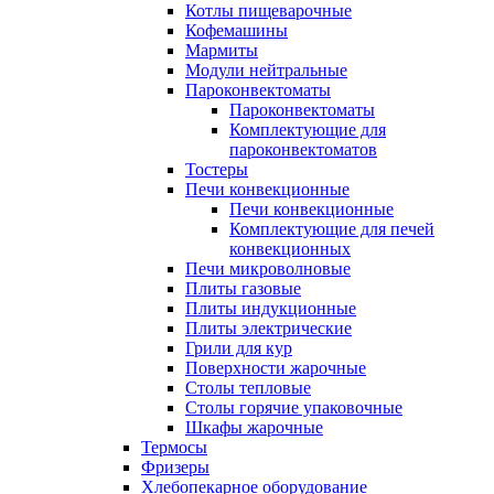
Котлы пищеварочные
Кофемашины
Мармиты
Модули нейтральные
Пароконвектоматы
Пароконвектоматы
Комплектующие для
пароконвектоматов
Тостеры
Печи конвекционные
Печи конвекционные
Комплектующие для печей
конвекционных
Печи микроволновые
Плиты газовые
Плиты индукционные
Плиты электрические
Грили для кур
Поверхности жарочные
Столы тепловые
Столы горячие упаковочные
Шкафы жарочные
Термосы
Фризеры
Хлебопекарное оборудование