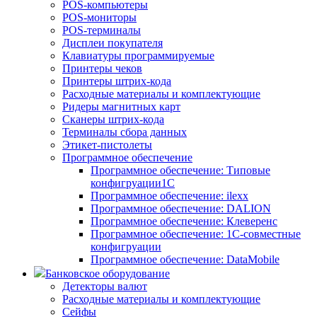
POS-компьютеры
POS-мониторы
POS-терминалы
Дисплеи покупателя
Клавиатуры программируемые
Принтеры чеков
Принтеры штрих-кода
Расходные материалы и комплектующие
Ридеры магнитных карт
Сканеры штрих-кода
Терминалы сбора данных
Этикет-пистолеты
Программное обеспечение
Программное обеспечение: Типовые
конфигруации1С
Программное обеспечение: ilexx
Программное обеспечение: DALION
Программное обеспечение: Клеверенс
Программное обеспечение: 1С-совместные
конфигруации
Программное обеспечение: DataMobile
Банковское оборудование
Детекторы валют
Расходные материалы и комплектующие
Сейфы