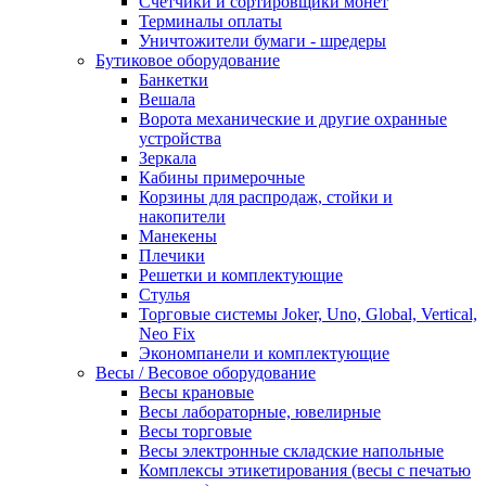
Счетчики и сортировщики монет
Терминалы оплаты
Уничтожители бумаги - шредеры
Бутиковое оборудование
Банкетки
Вешала
Ворота механические и другие охранные
устройства
Зеркала
Кабины примерочные
Корзины для распродаж, стойки и
накопители
Манекены
Плечики
Решетки и комплектующие
Стулья
Торговые системы Joker, Uno, Global, Vertical,
Neo Fix
Экономпанели и комплектующие
Весы / Весовое оборудование
Весы крановые
Весы лабораторные, ювелирные
Весы торговые
Весы электронные складские напольные
Комплексы этикетирования (весы с печатью