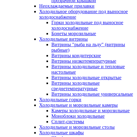
прозрачной крышкой
Неохлаждаемые прилавки
Холодильное оборудование под выносное
холодоснабжение
Горки холодильные под выносное
холодоснабжение
Бонеты морозильные
Холодильные витрины
Витрины "рыба на льду" (витрины
рыбные)
Витрины кондитерские
Витрины низкотемпературные
Витрины холодильные и тепловые
настольные
Витрины холодильные открытые
Витрины холодильные
среднетемпературные
Витрины холодильные универсальные
Холодильные горки
Холодильные и морозильные камеры
Камеры холодильные и морозильные
Моноблоки холодильные
Сплит-системы
Холодильные и морозильные столы
Холодильные шкафы