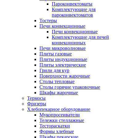
Пароконвектоматы
Комплектующие для
пароконвектоматов
Тостеры
Печи конвекционные
Печи конвекционные
Комплектующие для печей
конвекционных
Печи микроволновые
Плиты газовые
Плиты индукционные
Плиты электрические
Грили для кур
Поверхности жарочные
Столы тепловые
Столы горячие упаковочные
Шкафы жарочные
Термосы
Фризеры
Хлебопекарное оборудование
Мукопросеиватели
Тележки стеллажные
Тестораскатки
Формы хлебные
Шкафы пекарские