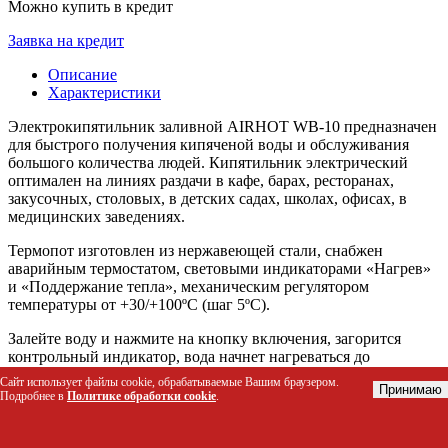
Можно купить в кредит
Заявка на кредит
Описание
Характеристики
Электрокипятильник заливной AIRHOT WB-10 предназначен
для быстрого получения кипяченой воды и обслуживания
большого количества людей. Кипятильник электрический
оптимален на линиях раздачи в кафе, барах, ресторанах,
закусочных, столовых, в детских садах, школах, офисах, в
медицинских заведениях.
Термопот изготовлен из нержавеющей стали, снабжен
аварийным термостатом, световыми индикаторами «Нагрев»
и «Поддержание тепла», механическим регулятором
температуры от +30/+100ºС (шаг 5ºС).
Залейте воду и нажмите на кнопку включения, загорится
контрольный индикатор, вода начнет нагреваться до
заданного на терморегуляторе уровня. Когда вода закипит,
Сайт использует файлы cookie, обрабатываемые Вашим браузером.
Принимаю
снова загорится световой индикатор и включится режим
Подробнее в
Политике обработки cookie
.
поддержания температуры воды.