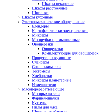
Шкафы пекарские
Шкафы расстоечные
Шпильки
Шкафы кухонные
Электромеханическое оборудование
Блендеры
Картофелечистки электрические
Миксеры
Мясорубки промышленные
Овощерезки
Овощерезки
Комплектующие для овощерезок
Процессоры кухонные
Слайсеры
Соковыжималки
Тестомесы
Хлеборезки
Миксеры планетарные
Измельчители
Мясоперерабатывающее
Мясорыхлители
Фаршемешалки
Куттеры
Пилы для мяса
Шприцы колбасные