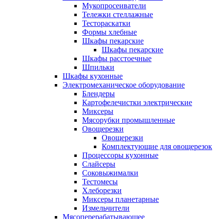
Мукопросеиватели
Тележки стеллажные
Тестораскатки
Формы хлебные
Шкафы пекарские
Шкафы пекарские
Шкафы расстоечные
Шпильки
Шкафы кухонные
Электромеханическое оборудование
Блендеры
Картофелечистки электрические
Миксеры
Мясорубки промышленные
Овощерезки
Овощерезки
Комплектующие для овощерезок
Процессоры кухонные
Слайсеры
Соковыжималки
Тестомесы
Хлеборезки
Миксеры планетарные
Измельчители
Мясоперерабатывающее