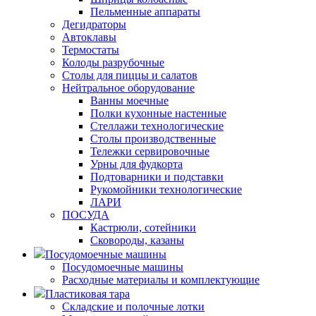
Пельменные аппараты
Дегидраторы
Автоклавы
Термостаты
Колоды разрубочные
Столы для пиццы и салатов
Нейтральное оборудование
Ванны моечные
Полки кухонные настенные
Стеллажи технологические
Столы производственные
Тележки сервировочные
Урны для фудкорта
Подтоварники и подставки
Рукомойники технологические
ЛАРИ
ПОСУДА
Кастрюли, сотейники
Сковороды, казаны
Посудомоечные машины
Посудомоечные машины
Расходные материалы и комплектующие
Пластиковая тара
Складские и полочные лотки