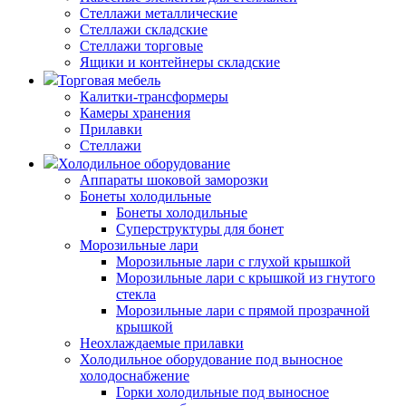
Стеллажи металлические
Стеллажи складские
Стеллажи торговые
Ящики и контейнеры складские
Торговая мебель
Калитки-трансформеры
Камеры хранения
Прилавки
Стеллажи
Холодильное оборудование
Аппараты шоковой заморозки
Бонеты холодильные
Бонеты холодильные
Суперструктуры для бонет
Морозильные лари
Морозильные лари с глухой крышкой
Морозильные лари с крышкой из гнутого
стекла
Морозильные лари с прямой прозрачной
крышкой
Неохлаждаемые прилавки
Холодильное оборудование под выносное
холодоснабжение
Горки холодильные под выносное