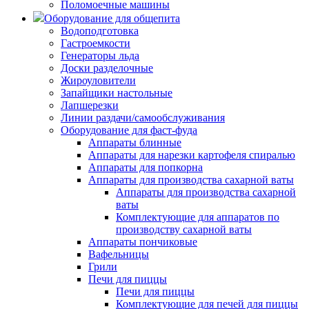
Поломоечные машины
Оборудование для общепита
Водоподготовка
Гастроемкости
Генераторы льда
Доски разделочные
Жироуловители
Запайщики настольные
Лапшерезки
Линии раздачи/самообслуживания
Оборудование для фаст-фуда
Аппараты блинные
Аппараты для нарезки картофеля спиралью
Аппараты для попкорна
Аппараты для производства сахарной ваты
Аппараты для производства сахарной
ваты
Комплектующие для аппаратов по
производству сахарной ваты
Аппараты пончиковые
Вафельницы
Грили
Печи для пиццы
Печи для пиццы
Комплектующие для печей для пиццы