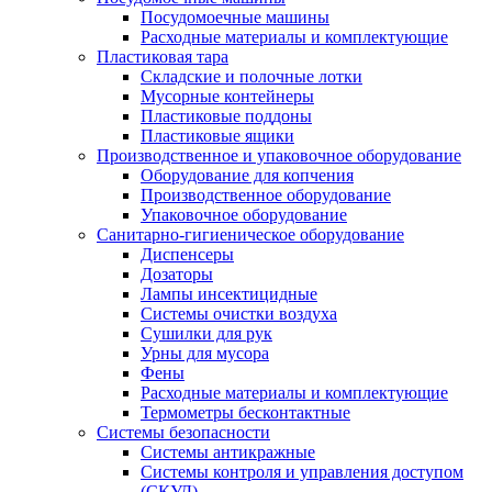
Посудомоечные машины
Расходные материалы и комплектующие
Пластиковая тара
Складские и полочные лотки
Мусорные контейнеры
Пластиковые поддоны
Пластиковые ящики
Производственное и упаковочное оборудование
Оборудование для копчения
Производственное оборудование
Упаковочное оборудование
Санитарно-гигиеническое оборудование
Диспенсеры
Дозаторы
Лампы инсектицидные
Системы очистки воздуха
Сушилки для рук
Урны для мусора
Фены
Расходные материалы и комплектующие
Термометры бесконтактные
Системы безопасности
Системы антикражные
Системы контроля и управления доступом
(СКУД)