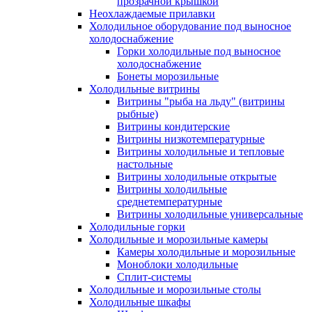
прозрачной крышкой
Неохлаждаемые прилавки
Холодильное оборудование под выносное
холодоснабжение
Горки холодильные под выносное
холодоснабжение
Бонеты морозильные
Холодильные витрины
Витрины "рыба на льду" (витрины
рыбные)
Витрины кондитерские
Витрины низкотемпературные
Витрины холодильные и тепловые
настольные
Витрины холодильные открытые
Витрины холодильные
среднетемпературные
Витрины холодильные универсальные
Холодильные горки
Холодильные и морозильные камеры
Камеры холодильные и морозильные
Моноблоки холодильные
Сплит-системы
Холодильные и морозильные столы
Холодильные шкафы