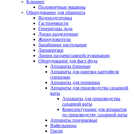
Клининг
Поломоечные машины
Оборудование для общепита
Водоподготовка
Гастроемкости
Генераторы льда
Доски разделочные
Жироуловители
Запайщики настольные
Лапшерезки
Линии раздачи/самообслуживания
Оборудование для фаст-фуда
Аппараты блинные
Аппараты для нарезки картофеля
спиралью
Аппараты для попкорна
Аппараты для производства сахарной
ваты
Аппараты для производства
сахарной ваты
Комплектующие для аппаратов
по производству сахарной ваты
Аппараты пончиковые
Вафельницы
Грили