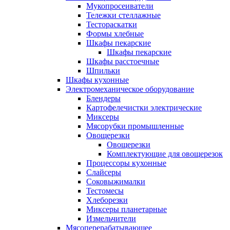
Мукопросеиватели
Тележки стеллажные
Тестораскатки
Формы хлебные
Шкафы пекарские
Шкафы пекарские
Шкафы расстоечные
Шпильки
Шкафы кухонные
Электромеханическое оборудование
Блендеры
Картофелечистки электрические
Миксеры
Мясорубки промышленные
Овощерезки
Овощерезки
Комплектующие для овощерезок
Процессоры кухонные
Слайсеры
Соковыжималки
Тестомесы
Хлеборезки
Миксеры планетарные
Измельчители
Мясоперерабатывающее