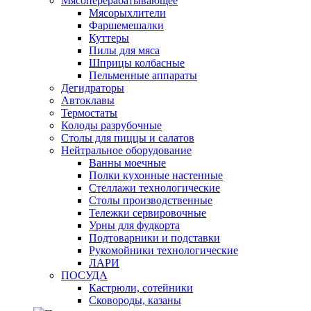
Мясоперерабатывающее
Мясорыхлители
Фаршемешалки
Куттеры
Пилы для мяса
Шприцы колбасные
Пельменные аппараты
Дегидраторы
Автоклавы
Термостаты
Колоды разрубочные
Столы для пиццы и салатов
Нейтральное оборудование
Ванны моечные
Полки кухонные настенные
Стеллажи технологические
Столы производственные
Тележки сервировочные
Урны для фудкорта
Подтоварники и подставки
Рукомойники технологические
ЛАРИ
ПОСУДА
Кастрюли, сотейники
Сковороды, казаны