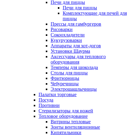
Печи для пиццы
Печи для пиццы
Комплектующие для печей для
пиццы
Прессы для гамбургеров
Рисоварки
Сокоохладители
Кукурузоварки
Аппараты для хот-догов
Установки Шаурма
Аксессуары для теплового
оборудования
Темперы для шоколада
Столы для пиццы
Фритюрницы
Чебуречницы
Электрошашлычницы
Палатки торговые
Посуда
Противни
Стерилизаторы для ножей
Тепловое оборудование
Витрины тепловые
Зонты вентиляционные
Кипятильники