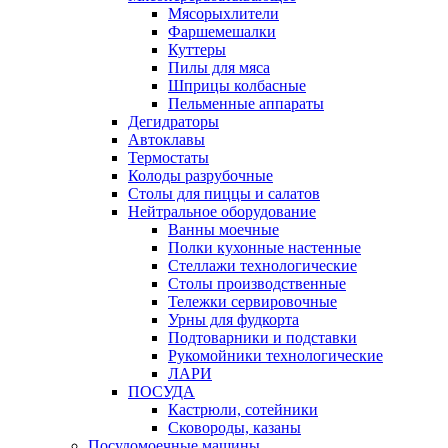
Мясорыхлители
Фаршемешалки
Куттеры
Пилы для мяса
Шприцы колбасные
Пельменные аппараты
Дегидраторы
Автоклавы
Термостаты
Колоды разрубочные
Столы для пиццы и салатов
Нейтральное оборудование
Ванны моечные
Полки кухонные настенные
Стеллажи технологические
Столы производственные
Тележки сервировочные
Урны для фудкорта
Подтоварники и подставки
Рукомойники технологические
ЛАРИ
ПОСУДА
Кастрюли, сотейники
Сковороды, казаны
Посудомоечные машины