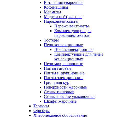
Котлы пищеварочные
Кофемашины
Мармиты
Модули нейтральные
Пароконвектоматы
Пароконвектоматы
Комплектующие для
пароконвектоматов
Тостеры
Печи конвекционные
Печи конвекционные
Комплектующие для печей
конвекционных
Печи микроволновые
Плиты газовые
Плиты индукционные
Плиты электрические
Грили для кур
Поверхности жарочные
Столы тепловые
Столы горячие упаковочные
Шкафы жарочные
Термосы
Фризеры
Хлебопекарное оборудование