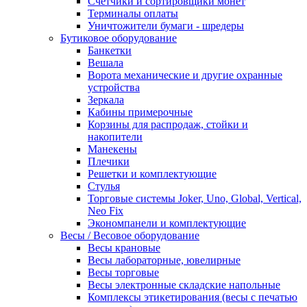
Счетчики и сортировщики монет
Терминалы оплаты
Уничтожители бумаги - шредеры
Бутиковое оборудование
Банкетки
Вешала
Ворота механические и другие охранные
устройства
Зеркала
Кабины примерочные
Корзины для распродаж, стойки и
накопители
Манекены
Плечики
Решетки и комплектующие
Стулья
Торговые системы Joker, Uno, Global, Vertical,
Neo Fix
Экономпанели и комплектующие
Весы / Весовое оборудование
Весы крановые
Весы лабораторные, ювелирные
Весы торговые
Весы электронные складские напольные
Комплексы этикетирования (весы с печатью