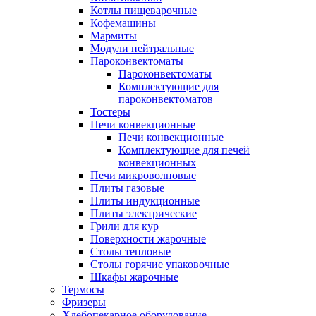
Котлы пищеварочные
Кофемашины
Мармиты
Модули нейтральные
Пароконвектоматы
Пароконвектоматы
Комплектующие для
пароконвектоматов
Тостеры
Печи конвекционные
Печи конвекционные
Комплектующие для печей
конвекционных
Печи микроволновые
Плиты газовые
Плиты индукционные
Плиты электрические
Грили для кур
Поверхности жарочные
Столы тепловые
Столы горячие упаковочные
Шкафы жарочные
Термосы
Фризеры
Хлебопекарное оборудование