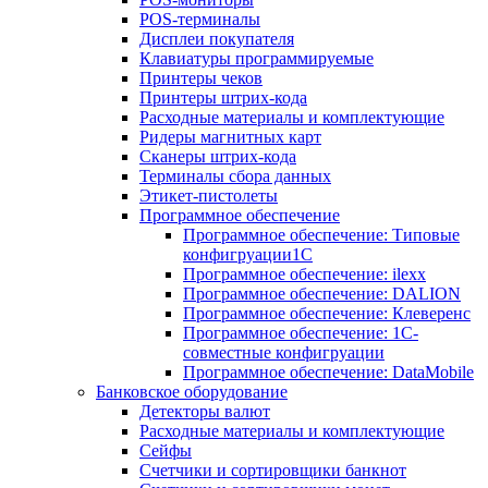
POS-терминалы
Дисплеи покупателя
Клавиатуры программируемые
Принтеры чеков
Принтеры штрих-кода
Расходные материалы и комплектующие
Ридеры магнитных карт
Сканеры штрих-кода
Терминалы сбора данных
Этикет-пистолеты
Программное обеспечение
Программное обеспечение: Типовые
конфигруации1С
Программное обеспечение: ilexx
Программное обеспечение: DALION
Программное обеспечение: Клеверенс
Программное обеспечение: 1С-
совместные конфигруации
Программное обеспечение: DataMobile
Банковское оборудование
Детекторы валют
Расходные материалы и комплектующие
Сейфы
Счетчики и сортировщики банкнот