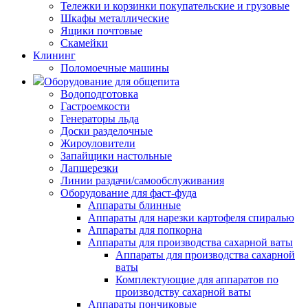
Тележки и корзинки покупательские и грузовые
Шкафы металлические
Ящики почтовые
Скамейки
Клининг
Поломоечные машины
Оборудование для общепита
Водоподготовка
Гастроемкости
Генераторы льда
Доски разделочные
Жироуловители
Запайщики настольные
Лапшерезки
Линии раздачи/самообслуживания
Оборудование для фаст-фуда
Аппараты блинные
Аппараты для нарезки картофеля спиралью
Аппараты для попкорна
Аппараты для производства сахарной ваты
Аппараты для производства сахарной
ваты
Комплектующие для аппаратов по
производству сахарной ваты
Аппараты пончиковые