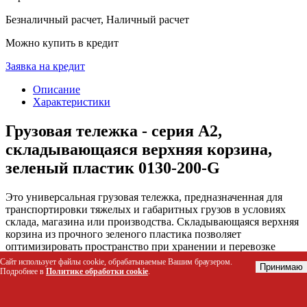
Безналичный расчет, Наличный расчет
Можно купить в кредит
Заявка на кредит
Описание
Характеристики
Грузовая тележка - серия А2,
складывающаяся верхняя корзина,
зеленый пластик 0130-200-G
Это универсальная грузовая тележка, предназначенная для
транспортировки тяжелых и габаритных грузов в условиях
склада, магазина или производства. Складывающаяся верхняя
корзина из прочного зеленого пластика позволяет
оптимизировать пространство при хранении и перевозке
мелких деталей, инструментов или товаров, а усиленная
Сайт использует файлы cookie, обрабатываемые Вашим браузером.
Принимаю
нижняя полка выдерживает значительные нагрузки.
Подробнее в
Политике обработки cookie
.
Кому подойдет этот товар