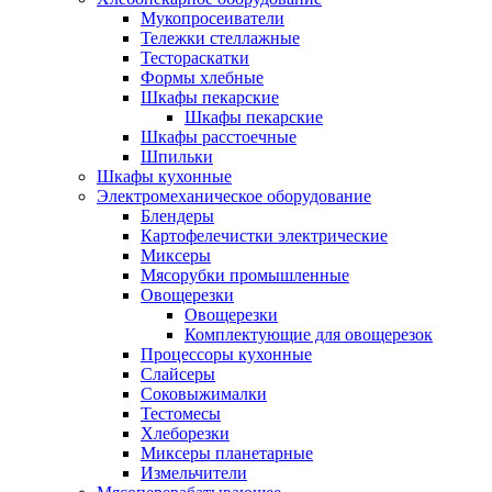
Мукопросеиватели
Тележки стеллажные
Тестораскатки
Формы хлебные
Шкафы пекарские
Шкафы пекарские
Шкафы расстоечные
Шпильки
Шкафы кухонные
Электромеханическое оборудование
Блендеры
Картофелечистки электрические
Миксеры
Мясорубки промышленные
Овощерезки
Овощерезки
Комплектующие для овощерезок
Процессоры кухонные
Слайсеры
Соковыжималки
Тестомесы
Хлеборезки
Миксеры планетарные
Измельчители