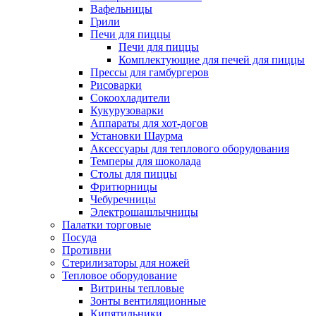
Вафельницы
Грили
Печи для пиццы
Печи для пиццы
Комплектующие для печей для пиццы
Прессы для гамбургеров
Рисоварки
Сокоохладители
Кукурузоварки
Аппараты для хот-догов
Установки Шаурма
Аксессуары для теплового оборудования
Темперы для шоколада
Столы для пиццы
Фритюрницы
Чебуречницы
Электрошашлычницы
Палатки торговые
Посуда
Противни
Стерилизаторы для ножей
Тепловое оборудование
Витрины тепловые
Зонты вентиляционные
Кипятильники