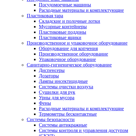
Посудомоечные машины
Расходные материалы и комплектующие
Пластиковая тара
Складские и полочные лотки
Мусорные контейнеры
Пластиковые поддоны
Пластиковые ящики
Производственное и упаковочное оборудование
Оборудование для копчения
Производственное оборудование
Упаковочное оборудование
Санитарно-гигиеническое оборудование
Диспенсеры
Дозаторы
Лампы инсектицидные
Системы очистки воздуха
Сушилки для рук
Урны для мусора
Фены
Расходные материалы и комплектующие
Термометры бесконтактные
Системы безопасности
Системы антикражные
Системы контроля и управления доступом
(СКУД)