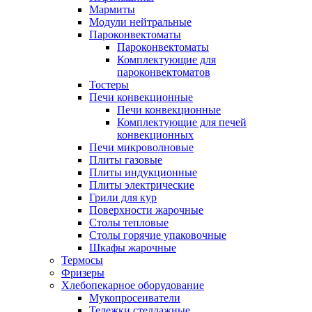
Мармиты
Модули нейтральные
Пароконвектоматы
Пароконвектоматы
Комплектующие для
пароконвектоматов
Тостеры
Печи конвекционные
Печи конвекционные
Комплектующие для печей
конвекционных
Печи микроволновые
Плиты газовые
Плиты индукционные
Плиты электрические
Грили для кур
Поверхности жарочные
Столы тепловые
Столы горячие упаковочные
Шкафы жарочные
Термосы
Фризеры
Хлебопекарное оборудование
Мукопросеиватели
Тележки стеллажные