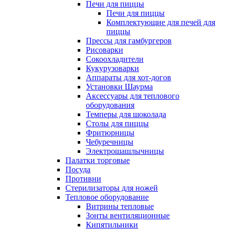
Печи для пиццы
Печи для пиццы
Комплектующие для печей для
пиццы
Прессы для гамбургеров
Рисоварки
Сокоохладители
Кукурузоварки
Аппараты для хот-догов
Установки Шаурма
Аксессуары для теплового
оборудования
Темперы для шоколада
Столы для пиццы
Фритюрницы
Чебуречницы
Электрошашлычницы
Палатки торговые
Посуда
Противни
Стерилизаторы для ножей
Тепловое оборудование
Витрины тепловые
Зонты вентиляционные
Кипятильники