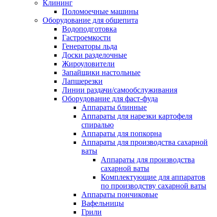
Клининг
Поломоечные машины
Оборудование для общепита
Водоподготовка
Гастроемкости
Генераторы льда
Доски разделочные
Жироуловители
Запайщики настольные
Лапшерезки
Линии раздачи/самообслуживания
Оборудование для фаст-фуда
Аппараты блинные
Аппараты для нарезки картофеля
спиралью
Аппараты для попкорна
Аппараты для производства сахарной
ваты
Аппараты для производства
сахарной ваты
Комплектующие для аппаратов
по производству сахарной ваты
Аппараты пончиковые
Вафельницы
Грили