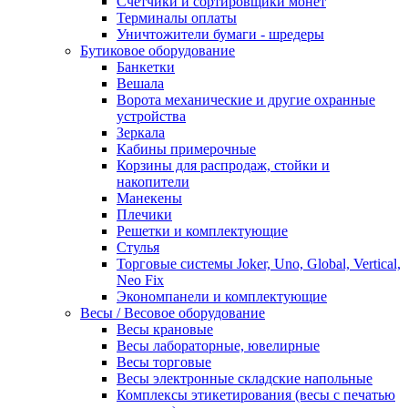
Счетчики и сортировщики монет
Терминалы оплаты
Уничтожители бумаги - шредеры
Бутиковое оборудование
Банкетки
Вешала
Ворота механические и другие охранные
устройства
Зеркала
Кабины примерочные
Корзины для распродаж, стойки и
накопители
Манекены
Плечики
Решетки и комплектующие
Стулья
Торговые системы Joker, Uno, Global, Vertical,
Neo Fix
Экономпанели и комплектующие
Весы / Весовое оборудование
Весы крановые
Весы лабораторные, ювелирные
Весы торговые
Весы электронные складские напольные
Комплексы этикетирования (весы с печатью