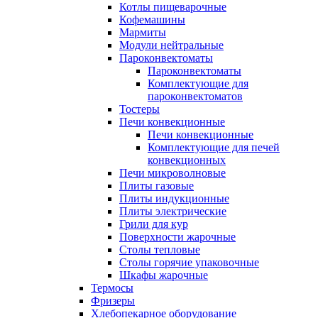
Котлы пищеварочные
Кофемашины
Мармиты
Модули нейтральные
Пароконвектоматы
Пароконвектоматы
Комплектующие для
пароконвектоматов
Тостеры
Печи конвекционные
Печи конвекционные
Комплектующие для печей
конвекционных
Печи микроволновые
Плиты газовые
Плиты индукционные
Плиты электрические
Грили для кур
Поверхности жарочные
Столы тепловые
Столы горячие упаковочные
Шкафы жарочные
Термосы
Фризеры
Хлебопекарное оборудование