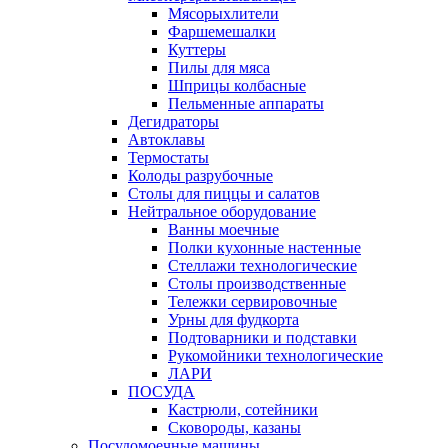
Мясорыхлители
Фаршемешалки
Куттеры
Пилы для мяса
Шприцы колбасные
Пельменные аппараты
Дегидраторы
Автоклавы
Термостаты
Колоды разрубочные
Столы для пиццы и салатов
Нейтральное оборудование
Ванны моечные
Полки кухонные настенные
Стеллажи технологические
Столы производственные
Тележки сервировочные
Урны для фудкорта
Подтоварники и подставки
Рукомойники технологические
ЛАРИ
ПОСУДА
Кастрюли, сотейники
Сковороды, казаны
Посудомоечные машины