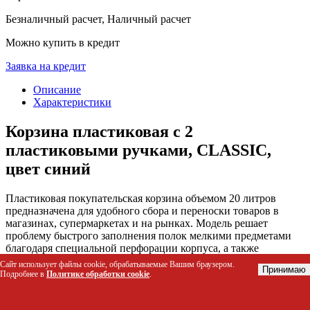
Безналичный расчет, Наличный расчет
Можно купить в кредит
Заявка на кредит
Описание
Характеристики
Корзина пластиковая с 2
пластиковыми ручками, CLASSIC,
цвет синий
Пластиковая покупательская корзина объемом 20 литров
предназначена для удобного сбора и переноски товаров в
магазинах, супермаркетах и на рынках. Модель решает
проблему быстрого заполнения полок мелкими предметами
благодаря специальной перфорации корпуса, а также
обеспечивает комфорт при транспортировке за счет двух
Сайт использует файлы cookie, обрабатываемые Вашим браузером.
Принимаю
прочных ручек.
Подробнее в
Политике обработки cookie
.
Кому подойдет этот товар