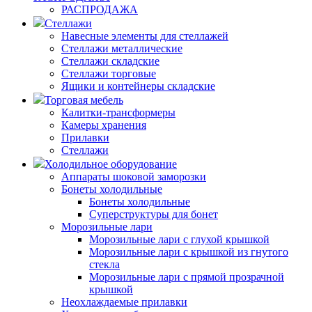
РАСПРОДАЖА
Стеллажи
Навесные элементы для стеллажей
Стеллажи металлические
Стеллажи складские
Стеллажи торговые
Ящики и контейнеры складские
Торговая мебель
Калитки-трансформеры
Камеры хранения
Прилавки
Стеллажи
Холодильное оборудование
Аппараты шоковой заморозки
Бонеты холодильные
Бонеты холодильные
Суперструктуры для бонет
Морозильные лари
Морозильные лари с глухой крышкой
Морозильные лари с крышкой из гнутого
стекла
Морозильные лари с прямой прозрачной
крышкой
Неохлаждаемые прилавки