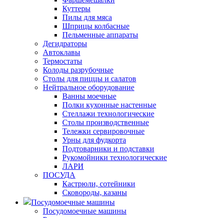
Куттеры
Пилы для мяса
Шприцы колбасные
Пельменные аппараты
Дегидраторы
Автоклавы
Термостаты
Колоды разрубочные
Столы для пиццы и салатов
Нейтральное оборудование
Ванны моечные
Полки кухонные настенные
Стеллажи технологические
Столы производственные
Тележки сервировочные
Урны для фудкорта
Подтоварники и подставки
Рукомойники технологические
ЛАРИ
ПОСУДА
Кастрюли, сотейники
Сковороды, казаны
Посудомоечные машины
Посудомоечные машины