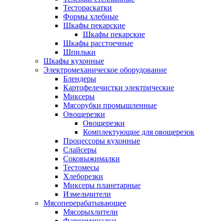
Тестораскатки
Формы хлебные
Шкафы пекарские
Шкафы пекарские
Шкафы расстоечные
Шпильки
Шкафы кухонные
Электромеханическое оборудование
Блендеры
Картофелечистки электрические
Миксеры
Мясорубки промышленные
Овощерезки
Овощерезки
Комплектующие для овощерезок
Процессоры кухонные
Слайсеры
Соковыжималки
Тестомесы
Хлеборезки
Миксеры планетарные
Измельчители
Мясоперерабатывающее
Мясорыхлители
Фаршемешалки