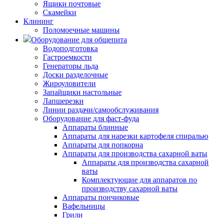
Ящики почтовые
Скамейки
Клининг
Поломоечные машины
Оборудование для общепита
Водоподготовка
Гастроемкости
Генераторы льда
Доски разделочные
Жироуловители
Запайщики настольные
Лапшерезки
Линии раздачи/самообслуживания
Оборудование для фаст-фуда
Аппараты блинные
Аппараты для нарезки картофеля спиралью
Аппараты для попкорна
Аппараты для производства сахарной ваты
Аппараты для производства сахарной
ваты
Комплектующие для аппаратов по
производству сахарной ваты
Аппараты пончиковые
Вафельницы
Грили