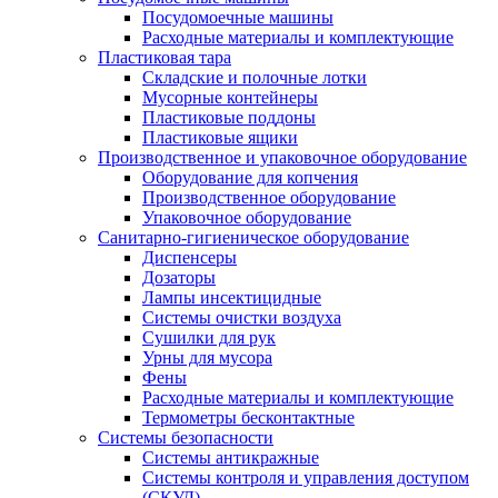
Посудомоечные машины
Расходные материалы и комплектующие
Пластиковая тара
Складские и полочные лотки
Мусорные контейнеры
Пластиковые поддоны
Пластиковые ящики
Производственное и упаковочное оборудование
Оборудование для копчения
Производственное оборудование
Упаковочное оборудование
Санитарно-гигиеническое оборудование
Диспенсеры
Дозаторы
Лампы инсектицидные
Системы очистки воздуха
Сушилки для рук
Урны для мусора
Фены
Расходные материалы и комплектующие
Термометры бесконтактные
Системы безопасности
Системы антикражные
Системы контроля и управления доступом
(СКУД)