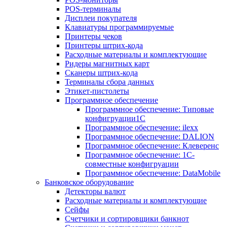
POS-терминалы
Дисплеи покупателя
Клавиатуры программируемые
Принтеры чеков
Принтеры штрих-кода
Расходные материалы и комплектующие
Ридеры магнитных карт
Сканеры штрих-кода
Терминалы сбора данных
Этикет-пистолеты
Программное обеспечение
Программное обеспечение: Типовые
конфигруации1С
Программное обеспечение: ilexx
Программное обеспечение: DALION
Программное обеспечение: Клеверенс
Программное обеспечение: 1С-
совместные конфигруации
Программное обеспечение: DataMobile
Банковское оборудование
Детекторы валют
Расходные материалы и комплектующие
Сейфы
Счетчики и сортировщики банкнот