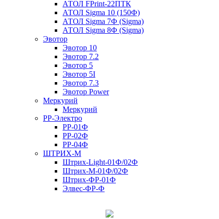
АТОЛ FPrint-22ПТК
АТОЛ Sigma 10 (150Ф)
АТОЛ Sigma 7Ф (Sigma)
АТОЛ Sigma 8Ф (Sigma)
Эвотор
Эвотор 10
Эвотор 7.2
Эвотор 5
Эвотор 5I
Эвотор 7.3
Эвотор Power
Меркурий
Меркурий
РР-Электро
РР-01Ф
РР-02Ф
РР-04Ф
ШТРИХ-М
Штрих-Light-01Ф/02Ф
Штрих-М-01Ф/02Ф
Штрих-ФР-01Ф
Элвес-ФР-Ф