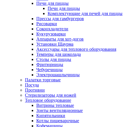
Печи для пиццы
Печи для пиццы
Комплектующие для печей для пиццы
Прессы для гамбургеров
Рисоварки
Сокоохладители
Кукурузоварки
Аппараты для хот-догов
Установки Шаурма
Аксессуары для теплового оборудования
Темперы для шоколада
Столы для пиццы
Фритюрницы
Чебуречницы
Электрошашлычницы
Палатки торговые
Посуда
Противни
Стерилизаторы для ножей
Тепловое оборудование
Витрины тепловые
Зонты вентиляционные
Кипятильники
Котлы пищеварочные
Кофемашины