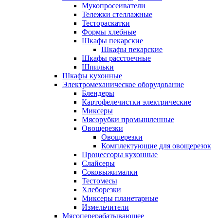
Мукопросеиватели
Тележки стеллажные
Тестораскатки
Формы хлебные
Шкафы пекарские
Шкафы пекарские
Шкафы расстоечные
Шпильки
Шкафы кухонные
Электромеханическое оборудование
Блендеры
Картофелечистки электрические
Миксеры
Мясорубки промышленные
Овощерезки
Овощерезки
Комплектующие для овощерезок
Процессоры кухонные
Слайсеры
Соковыжималки
Тестомесы
Хлеборезки
Миксеры планетарные
Измельчители
Мясоперерабатывающее