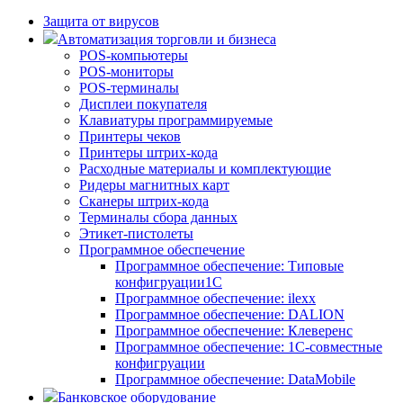
Защита от вирусов
Автоматизация торговли и бизнеса
POS-компьютеры
POS-мониторы
POS-терминалы
Дисплеи покупателя
Клавиатуры программируемые
Принтеры чеков
Принтеры штрих-кода
Расходные материалы и комплектующие
Ридеры магнитных карт
Сканеры штрих-кода
Терминалы сбора данных
Этикет-пистолеты
Программное обеспечение
Программное обеспечение: Типовые
конфигруации1С
Программное обеспечение: ilexx
Программное обеспечение: DALION
Программное обеспечение: Клеверенс
Программное обеспечение: 1С-совместные
конфигруации
Программное обеспечение: DataMobile
Банковское оборудование