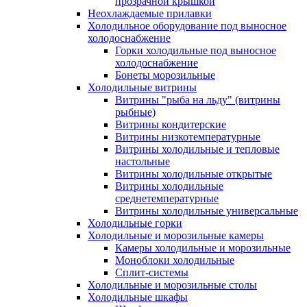
прозрачной крышкой
Неохлаждаемые прилавки
Холодильное оборудование под выносное
холодоснабжение
Горки холодильные под выносное
холодоснабжение
Бонеты морозильные
Холодильные витрины
Витрины "рыба на льду" (витрины
рыбные)
Витрины кондитерские
Витрины низкотемпературные
Витрины холодильные и тепловые
настольные
Витрины холодильные открытые
Витрины холодильные
среднетемпературные
Витрины холодильные универсальные
Холодильные горки
Холодильные и морозильные камеры
Камеры холодильные и морозильные
Моноблоки холодильные
Сплит-системы
Холодильные и морозильные столы
Холодильные шкафы