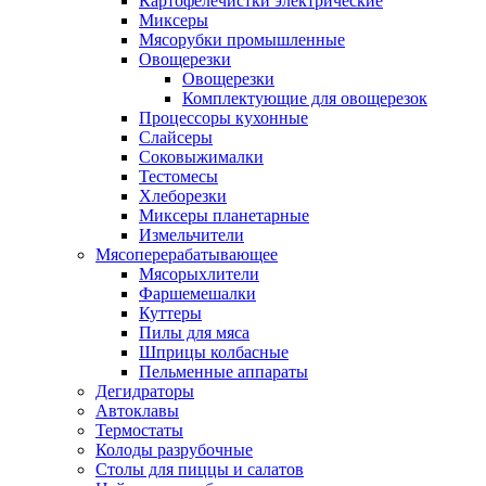
Картофелечистки электрические
Миксеры
Мясорубки промышленные
Овощерезки
Овощерезки
Комплектующие для овощерезок
Процессоры кухонные
Слайсеры
Соковыжималки
Тестомесы
Хлеборезки
Миксеры планетарные
Измельчители
Мясоперерабатывающее
Мясорыхлители
Фаршемешалки
Куттеры
Пилы для мяса
Шприцы колбасные
Пельменные аппараты
Дегидраторы
Автоклавы
Термостаты
Колоды разрубочные
Столы для пиццы и салатов