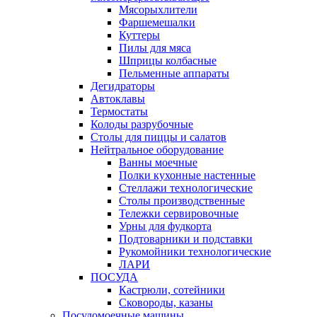
Мясорыхлители
Фаршемешалки
Куттеры
Пилы для мяса
Шприцы колбасные
Пельменные аппараты
Дегидраторы
Автоклавы
Термостаты
Колоды разрубочные
Столы для пиццы и салатов
Нейтральное оборудование
Ванны моечные
Полки кухонные настенные
Стеллажи технологические
Столы производственные
Тележки сервировочные
Урны для фудкорта
Подтоварники и подставки
Рукомойники технологические
ЛАРИ
ПОСУДА
Кастрюли, сотейники
Сковороды, казаны
Посудомоечные машины