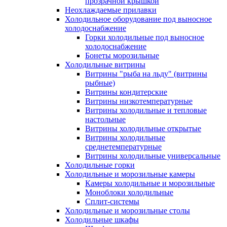
прозрачной крышкой
Неохлаждаемые прилавки
Холодильное оборудование под выносное
холодоснабжение
Горки холодильные под выносное
холодоснабжение
Бонеты морозильные
Холодильные витрины
Витрины "рыба на льду" (витрины
рыбные)
Витрины кондитерские
Витрины низкотемпературные
Витрины холодильные и тепловые
настольные
Витрины холодильные открытые
Витрины холодильные
среднетемпературные
Витрины холодильные универсальные
Холодильные горки
Холодильные и морозильные камеры
Камеры холодильные и морозильные
Моноблоки холодильные
Сплит-системы
Холодильные и морозильные столы
Холодильные шкафы