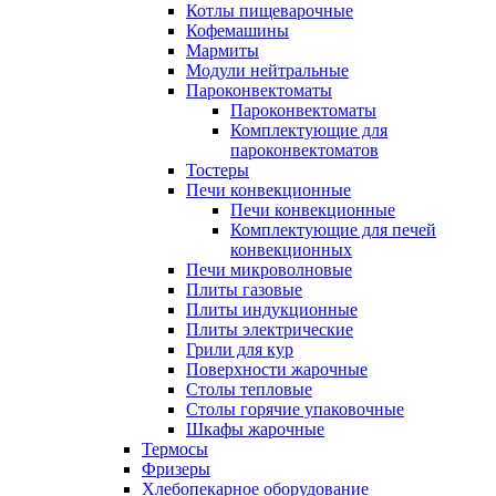
Котлы пищеварочные
Кофемашины
Мармиты
Модули нейтральные
Пароконвектоматы
Пароконвектоматы
Комплектующие для
пароконвектоматов
Тостеры
Печи конвекционные
Печи конвекционные
Комплектующие для печей
конвекционных
Печи микроволновые
Плиты газовые
Плиты индукционные
Плиты электрические
Грили для кур
Поверхности жарочные
Столы тепловые
Столы горячие упаковочные
Шкафы жарочные
Термосы
Фризеры
Хлебопекарное оборудование