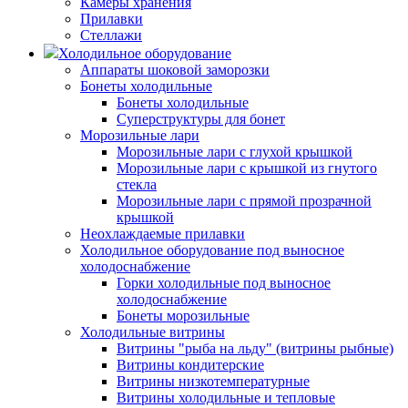
Камеры хранения
Прилавки
Стеллажи
Холодильное оборудование
Аппараты шоковой заморозки
Бонеты холодильные
Бонеты холодильные
Суперструктуры для бонет
Морозильные лари
Морозильные лари с глухой крышкой
Морозильные лари с крышкой из гнутого
стекла
Морозильные лари с прямой прозрачной
крышкой
Неохлаждаемые прилавки
Холодильное оборудование под выносное
холодоснабжение
Горки холодильные под выносное
холодоснабжение
Бонеты морозильные
Холодильные витрины
Витрины "рыба на льду" (витрины рыбные)
Витрины кондитерские
Витрины низкотемпературные
Витрины холодильные и тепловые