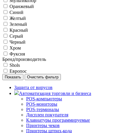
Мультиколор
Оранжевый
Синий
Желтый
Зеленый
Красный
Серый
Черный
Хром
Фуксия
Бренд/производитель
Shols
Европос
Защита от вирусов
Автоматизация торговли и бизнеса
POS-компьютеры
POS-мониторы
POS-терминалы
Дисплеи покупателя
Клавиатуры программируемые
Принтеры чеков
Принтеры штрих-кода