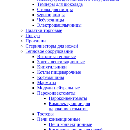
Темперы для шоколада
Столы для пиццы
Фритюрницы
Чебуречницы
Электрошашлычницы
Палатки торговые
Посуда
Противни
Стерилизаторы для ножей
Тепловое оборудование
Витрины тепловые
Зонты вентиляционные
Кипятильники
Котлы пищеварочные
Кофемашины
Мармиты
Модули нейтральные
Пароконвектоматы
Пароконвектоматы
Комплектующие для
пароконвектоматов
Тостеры
Печи конвекционные
Печи конвекционные
Комплектующие для печей