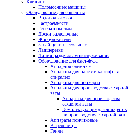
Клининг
Поломоечные машины
Оборудование для общепита
Водоподготовка
Гастроемкости
Генераторы льда
Доски разделочные
Жироуловители
Запайщики настольные
Лапшерезки
Линии раздачи/самообслуживания
Оборудование для фаст-фуда
Аппараты блинные
Аппараты для нарезки картофеля
спиралью
Аппараты для попкорна
Аппараты для производства сахарной
ваты
Аппараты для производства
сахарной ваты
Комплектующие для аппаратов
по производству сахарной ваты
Аппараты пончиковые
Вафельницы
Грили