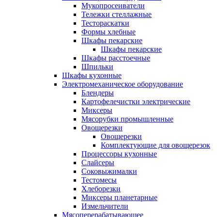
Мукопросеиватели
Тележки стеллажные
Тестораскатки
Формы хлебные
Шкафы пекарские
Шкафы пекарские
Шкафы расстоечные
Шпильки
Шкафы кухонные
Электромеханическое оборудование
Блендеры
Картофелечистки электрические
Миксеры
Мясорубки промышленные
Овощерезки
Овощерезки
Комплектующие для овощерезок
Процессоры кухонные
Слайсеры
Соковыжималки
Тестомесы
Хлеборезки
Миксеры планетарные
Измельчители
Мясоперерабатывающее