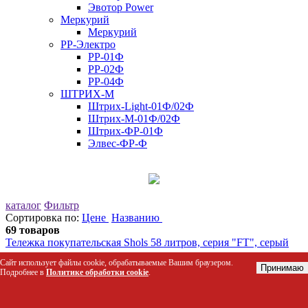
Эвотор Power
Меркурий
Меркурий
РР-Электро
РР-01Ф
РР-02Ф
РР-04Ф
ШТРИХ-М
Штрих-Light-01Ф/02Ф
Штрих-М-01Ф/02Ф
Штрих-ФР-01Ф
Элвес-ФР-Ф
каталог
Фильтр
Сортировка по:
Цене
Названию
69 товаров
Тележка покупательская Shols 58 литров, серия "FT", серый
пластик
Сайт использует файлы cookie, обрабатываемые Вашим браузером.
Принимаю
Код: 41496
Подробнее в
Политике обработки cookie
.
6 658 р.