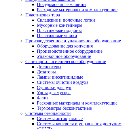
Посудомоечные машины
Расходные материалы и комплектующие
Пластиковая тара
Складские и полочные лотки
Мусорные контейнеры
Пластиковые поддоны
Пластиковые ящики
Производственное и упаковочное оборудование
Оборудование для копчения
Производственное оборудование
Упаковочное оборудование
Санитарно-гигиеническое оборудование
Диспенсеры
Дозаторы
Лампы инсектицидные
Системы очистки воздуха
Сушилки для рук
Урны для мусора
Фены
Расходные материалы и комплектующие
Термометры бесконтактные
Системы безопасности
Системы антикражные
Системы контроля и управления доступом
(СКУД)