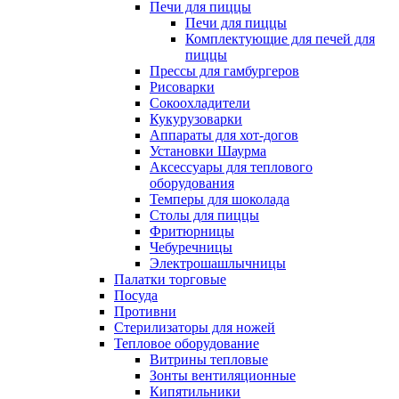
Печи для пиццы
Печи для пиццы
Комплектующие для печей для
пиццы
Прессы для гамбургеров
Рисоварки
Сокоохладители
Кукурузоварки
Аппараты для хот-догов
Установки Шаурма
Аксессуары для теплового
оборудования
Темперы для шоколада
Столы для пиццы
Фритюрницы
Чебуречницы
Электрошашлычницы
Палатки торговые
Посуда
Противни
Стерилизаторы для ножей
Тепловое оборудование
Витрины тепловые
Зонты вентиляционные
Кипятильники