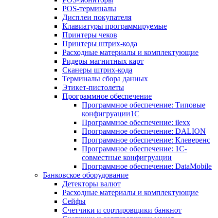
POS-терминалы
Дисплеи покупателя
Клавиатуры программируемые
Принтеры чеков
Принтеры штрих-кода
Расходные материалы и комплектующие
Ридеры магнитных карт
Сканеры штрих-кода
Терминалы сбора данных
Этикет-пистолеты
Программное обеспечение
Программное обеспечение: Типовые
конфигруации1С
Программное обеспечение: ilexx
Программное обеспечение: DALION
Программное обеспечение: Клеверенс
Программное обеспечение: 1С-
совместные конфигруации
Программное обеспечение: DataMobile
Банковское оборудование
Детекторы валют
Расходные материалы и комплектующие
Сейфы
Счетчики и сортировщики банкнот