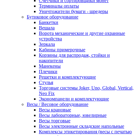
Счетчики и сортировщики монет
Терминалы оплаты
Уничтожители бумаги - шредеры
Бутиковое оборудование
Банкетки
Вешала
Ворота механические и другие охранные
устройства
Зеркала
Кабины примерочные
Корзины для распродаж, стойки и
накопители
Манекены
Плечики
Решетки и комплектующие
Стулья
Торговые системы Joker, Uno, Global, Vertical,
Neo Fix
Экономпанели и комплектующие
Весы / Весовое оборудование
Весы крановые
Весы лабораторные, ювелирные
Весы торговые
Весы электронные складские напольные
Комплексы этикетирования (весы с печатью