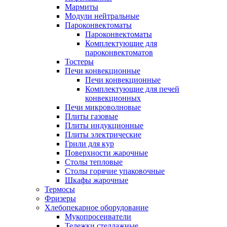
Мармиты
Модули нейтральные
Пароконвектоматы
Пароконвектоматы
Комплектующие для
пароконвектоматов
Тостеры
Печи конвекционные
Печи конвекционные
Комплектующие для печей
конвекционных
Печи микроволновые
Плиты газовые
Плиты индукционные
Плиты электрические
Грили для кур
Поверхности жарочные
Столы тепловые
Столы горячие упаковочные
Шкафы жарочные
Термосы
Фризеры
Хлебопекарное оборудование
Мукопросеиватели
Тележки стеллажные