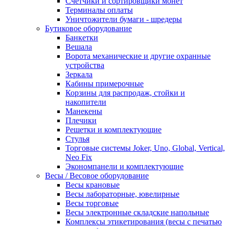
Счетчики и сортировщики монет
Терминалы оплаты
Уничтожители бумаги - шредеры
Бутиковое оборудование
Банкетки
Вешала
Ворота механические и другие охранные
устройства
Зеркала
Кабины примерочные
Корзины для распродаж, стойки и
накопители
Манекены
Плечики
Решетки и комплектующие
Стулья
Торговые системы Joker, Uno, Global, Vertical,
Neo Fix
Экономпанели и комплектующие
Весы / Весовое оборудование
Весы крановые
Весы лабораторные, ювелирные
Весы торговые
Весы электронные складские напольные
Комплексы этикетирования (весы с печатью