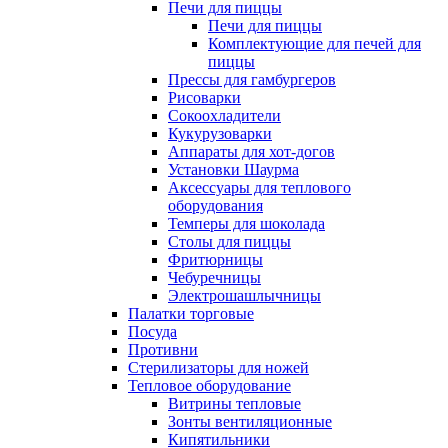
Печи для пиццы
Печи для пиццы
Комплектующие для печей для
пиццы
Прессы для гамбургеров
Рисоварки
Сокоохладители
Кукурузоварки
Аппараты для хот-догов
Установки Шаурма
Аксессуары для теплового
оборудования
Темперы для шоколада
Столы для пиццы
Фритюрницы
Чебуречницы
Электрошашлычницы
Палатки торговые
Посуда
Противни
Стерилизаторы для ножей
Тепловое оборудование
Витрины тепловые
Зонты вентиляционные
Кипятильники