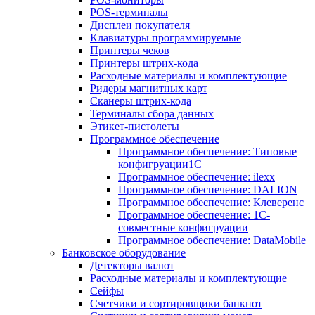
POS-терминалы
Дисплеи покупателя
Клавиатуры программируемые
Принтеры чеков
Принтеры штрих-кода
Расходные материалы и комплектующие
Ридеры магнитных карт
Сканеры штрих-кода
Терминалы сбора данных
Этикет-пистолеты
Программное обеспечение
Программное обеспечение: Типовые
конфигруации1С
Программное обеспечение: ilexx
Программное обеспечение: DALION
Программное обеспечение: Клеверенс
Программное обеспечение: 1С-
совместные конфигруации
Программное обеспечение: DataMobile
Банковское оборудование
Детекторы валют
Расходные материалы и комплектующие
Сейфы
Счетчики и сортировщики банкнот