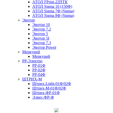
АТОЛ FPrint-22ПТК
АТОЛ Sigma 10 (150Ф)
АТОЛ Sigma 7Ф (Sigma)
АТОЛ Sigma 8Ф (Sigma)
Эвотор
Эвотор 10
Эвотор 7.2
Эвотор 5
Эвотор 5I
Эвотор 7.3
Эвотор Power
Меркурий
Меркурий
РР-Электро
РР-01Ф
РР-02Ф
РР-04Ф
ШТРИХ-М
Штрих-Light-01Ф/02Ф
Штрих-М-01Ф/02Ф
Штрих-ФР-01Ф
Элвес-ФР-Ф