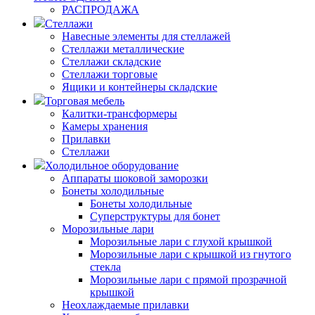
РАСПРОДАЖА
Стеллажи
Навесные элементы для стеллажей
Стеллажи металлические
Стеллажи складские
Стеллажи торговые
Ящики и контейнеры складские
Торговая мебель
Калитки-трансформеры
Камеры хранения
Прилавки
Стеллажи
Холодильное оборудование
Аппараты шоковой заморозки
Бонеты холодильные
Бонеты холодильные
Суперструктуры для бонет
Морозильные лари
Морозильные лари с глухой крышкой
Морозильные лари с крышкой из гнутого
стекла
Морозильные лари с прямой прозрачной
крышкой
Неохлаждаемые прилавки