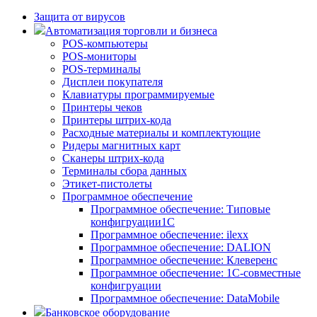
Защита от вирусов
Автоматизация торговли и бизнеса
POS-компьютеры
POS-мониторы
POS-терминалы
Дисплеи покупателя
Клавиатуры программируемые
Принтеры чеков
Принтеры штрих-кода
Расходные материалы и комплектующие
Ридеры магнитных карт
Сканеры штрих-кода
Терминалы сбора данных
Этикет-пистолеты
Программное обеспечение
Программное обеспечение: Типовые
конфигруации1С
Программное обеспечение: ilexx
Программное обеспечение: DALION
Программное обеспечение: Клеверенс
Программное обеспечение: 1С-совместные
конфигруации
Программное обеспечение: DataMobile
Банковское оборудование