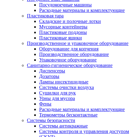
Посудомоечные машины
Расходные материалы и комплектующие
Пластиковая тара
Складские и полочные лотки
Мусорные контейнеры
Пластиковые поддоны
Пластиковые ящики
Производственное и упаковочное оборудование
Оборудование для копчения
Производственное оборудование
Упаковочное оборудование
Санитарно-гигиеническое оборудование
Диспенсеры
Дозаторы
Лампы инсектицидные
Системы очистки воздуха
Сушилки для рук
Урны для мусора
Фены
Расходные материалы и комплектующие
Термометры бесконтактные
Системы безопасности
Системы антикражные
Системы контроля и управления доступом
(СКУД)