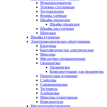
Мукопросеиватели
Тележки стеллажные
Тестораскатки
Формы хлебные
Шкафы пекарские
Шкафы пекарские
Шкафы расстоечные
Шпильки
Шкафы кухонные
Электромеханическое оборудование
Блендеры
Картофелечистки электрические
Миксеры
Мясорубки промышленные
Овощерезки
Овощерезки
Комплектующие для овощерезок
Процессоры кухонные
Слайсеры
Соковыжималки
Тестомесы
Хлеборезки
Миксеры планетарные
Измельчители
Мясоперерабатывающее