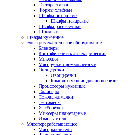
Тестораскатки
Формы хлебные
Шкафы пекарские
Шкафы пекарские
Шкафы расстоечные
Шпильки
Шкафы кухонные
Электромеханическое оборудование
Блендеры
Картофелечистки электрические
Миксеры
Мясорубки промышленные
Овощерезки
Овощерезки
Комплектующие для овощерезок
Процессоры кухонные
Слайсеры
Соковыжималки
Тестомесы
Хлеборезки
Миксеры планетарные
Измельчители
Мясоперерабатывающее
Мясорыхлители
Фаршемешалки