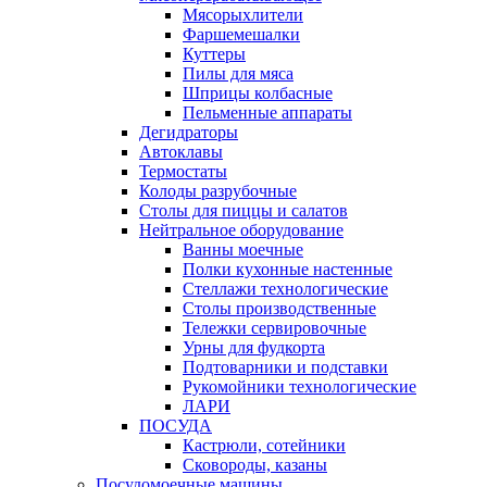
Мясорыхлители
Фаршемешалки
Куттеры
Пилы для мяса
Шприцы колбасные
Пельменные аппараты
Дегидраторы
Автоклавы
Термостаты
Колоды разрубочные
Столы для пиццы и салатов
Нейтральное оборудование
Ванны моечные
Полки кухонные настенные
Стеллажи технологические
Столы производственные
Тележки сервировочные
Урны для фудкорта
Подтоварники и подставки
Рукомойники технологические
ЛАРИ
ПОСУДА
Кастрюли, сотейники
Сковороды, казаны
Посудомоечные машины