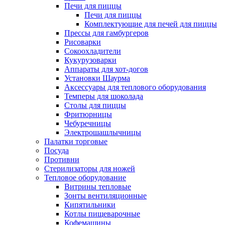
Печи для пиццы
Печи для пиццы
Комплектующие для печей для пиццы
Прессы для гамбургеров
Рисоварки
Сокоохладители
Кукурузоварки
Аппараты для хот-догов
Установки Шаурма
Аксессуары для теплового оборудования
Темперы для шоколада
Столы для пиццы
Фритюрницы
Чебуречницы
Электрошашлычницы
Палатки торговые
Посуда
Противни
Стерилизаторы для ножей
Тепловое оборудование
Витрины тепловые
Зонты вентиляционные
Кипятильники
Котлы пищеварочные
Кофемашины