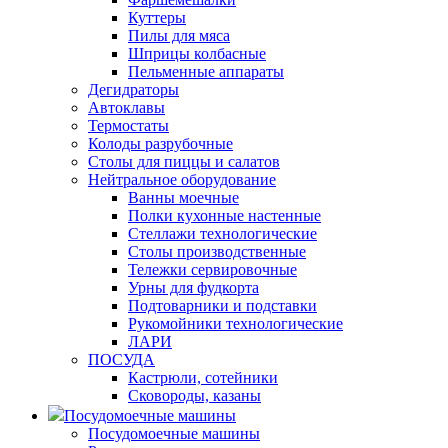
Куттеры
Пилы для мяса
Шприцы колбасные
Пельменные аппараты
Дегидраторы
Автоклавы
Термостаты
Колоды разрубочные
Столы для пиццы и салатов
Нейтральное оборудование
Ванны моечные
Полки кухонные настенные
Стеллажи технологические
Столы производственные
Тележки сервировочные
Урны для фудкорта
Подтоварники и подставки
Рукомойники технологические
ЛАРИ
ПОСУДА
Кастрюли, сотейники
Сковороды, казаны
Посудомоечные машины
Посудомоечные машины