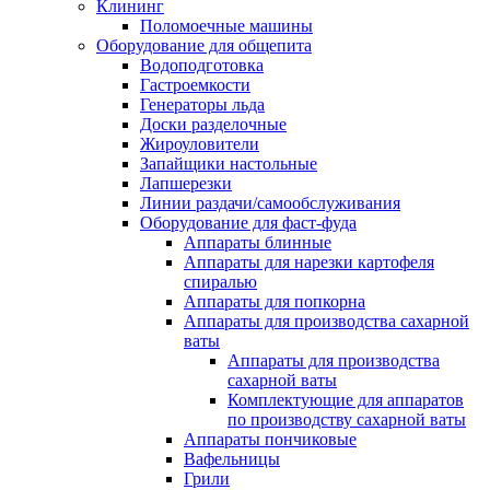
Клининг
Поломоечные машины
Оборудование для общепита
Водоподготовка
Гастроемкости
Генераторы льда
Доски разделочные
Жироуловители
Запайщики настольные
Лапшерезки
Линии раздачи/самообслуживания
Оборудование для фаст-фуда
Аппараты блинные
Аппараты для нарезки картофеля
спиралью
Аппараты для попкорна
Аппараты для производства сахарной
ваты
Аппараты для производства
сахарной ваты
Комплектующие для аппаратов
по производству сахарной ваты
Аппараты пончиковые
Вафельницы
Грили