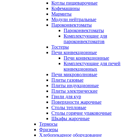
Котлы пищеварочные
Кофемашины
Мармиты
Модули нейтральные
Пароконвектоматы
Пароконвектоматы
Комплектующие для
пароконвектоматов
Тостеры
Печи конвекционные
Печи конвекционные
Комплектующие для печей
конвекционных
Печи микроволновые
Плиты газовые
Плиты индукционные
Плиты электрические
Грили для кур
Поверхности жарочные
Столы тепловые
Столы горячие упаковочные
Шкафы жарочные
Термосы
Фризеры
Хлебопекарное оборудование