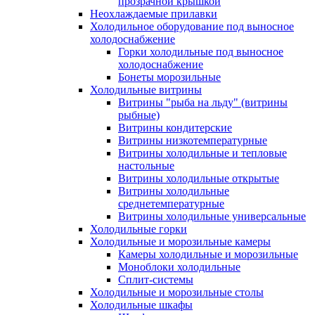
прозрачной крышкой
Неохлаждаемые прилавки
Холодильное оборудование под выносное
холодоснабжение
Горки холодильные под выносное
холодоснабжение
Бонеты морозильные
Холодильные витрины
Витрины "рыба на льду" (витрины
рыбные)
Витрины кондитерские
Витрины низкотемпературные
Витрины холодильные и тепловые
настольные
Витрины холодильные открытые
Витрины холодильные
среднетемпературные
Витрины холодильные универсальные
Холодильные горки
Холодильные и морозильные камеры
Камеры холодильные и морозильные
Моноблоки холодильные
Сплит-системы
Холодильные и морозильные столы
Холодильные шкафы