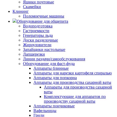
Ящики почтовые
Скамейки
Клининг
Поломоечные машины
Оборудование для общепита
Водоподготовка
Гастроемкости
Генераторы льда
Доски разделочные
Жироуловители
Запайщики настольные
Лапшерезки
Линии раздачи/самообслуживания
Оборудование для фаст-фуда
Аппараты блинные
Аппараты для нарезки картофеля спиралью
Аппараты для попкорна
Аппараты для производства сахарной ваты
Аппараты для производства сахарной
ваты
Комплектующие для аппаратов по
производству сахарной ваты
Аппараты пончиковые
Вафельницы
Грили