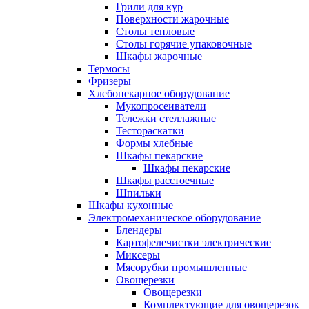
Грили для кур
Поверхности жарочные
Столы тепловые
Столы горячие упаковочные
Шкафы жарочные
Термосы
Фризеры
Хлебопекарное оборудование
Мукопросеиватели
Тележки стеллажные
Тестораскатки
Формы хлебные
Шкафы пекарские
Шкафы пекарские
Шкафы расстоечные
Шпильки
Шкафы кухонные
Электромеханическое оборудование
Блендеры
Картофелечистки электрические
Миксеры
Мясорубки промышленные
Овощерезки
Овощерезки
Комплектующие для овощерезок