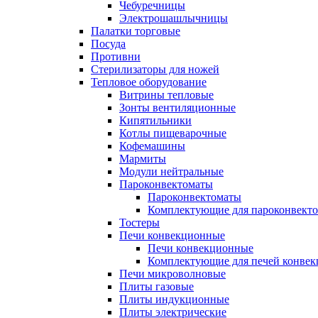
Чебуречницы
Электрошашлычницы
Палатки торговые
Посуда
Противни
Стерилизаторы для ножей
Тепловое оборудование
Витрины тепловые
Зонты вентиляционные
Кипятильники
Котлы пищеварочные
Кофемашины
Мармиты
Модули нейтральные
Пароконвектоматы
Пароконвектоматы
Комплектующие для пароконвекто
Тостеры
Печи конвекционные
Печи конвекционные
Комплектующие для печей конве
Печи микроволновые
Плиты газовые
Плиты индукционные
Плиты электрические