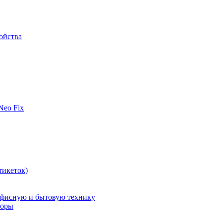
ойства
 Neo Fix
тикеток)
офисную и бытовую технику
поры