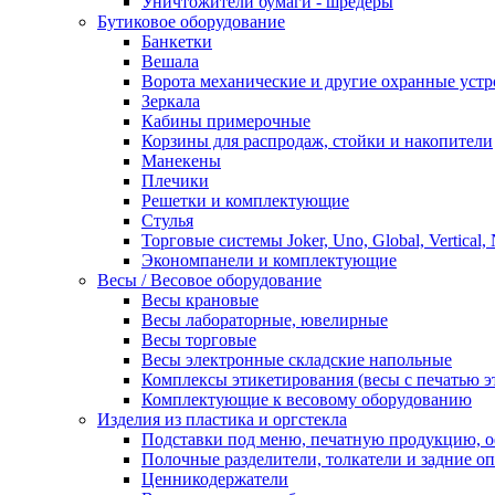
Уничтожители бумаги - шредеры
Бутиковое оборудование
Банкетки
Вешала
Ворота механические и другие охранные устр
Зеркала
Кабины примерочные
Корзины для распродаж, стойки и накопители
Манекены
Плечики
Решетки и комплектующие
Стулья
Торговые системы Joker, Uno, Global, Vertical,
Экономпанели и комплектующие
Весы / Весовое оборудование
Весы крановые
Весы лабораторные, ювелирные
Весы торговые
Весы электронные складские напольные
Комплексы этикетирования (весы с печатью э
Комплектующие к весовому оборудованию
Изделия из пластика и оргстекла
Подставки под меню, печатную продукцию, 
Полочные разделители, толкатели и задние о
Ценникодержатели