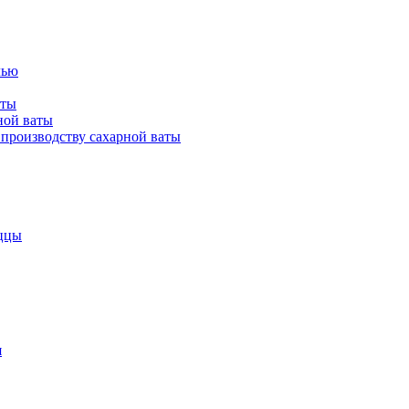
лью
аты
ной ваты
производству сахарной ваты
ццы
я