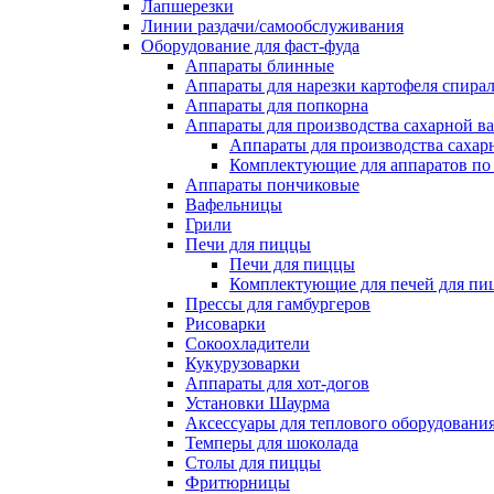
Лапшерезки
Линии раздачи/самообслуживания
Оборудование для фаст-фуда
Аппараты блинные
Аппараты для нарезки картофеля спира
Аппараты для попкорна
Аппараты для производства сахарной в
Аппараты для производства сахар
Комплектующие для аппаратов по 
Аппараты пончиковые
Вафельницы
Грили
Печи для пиццы
Печи для пиццы
Комплектующие для печей для пи
Прессы для гамбургеров
Рисоварки
Сокоохладители
Кукурузоварки
Аппараты для хот-догов
Установки Шаурма
Аксессуары для теплового оборудовани
Темперы для шоколада
Столы для пиццы
Фритюрницы