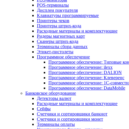
POS-терминалы
Дисплеи покупателя
Клавиатуры программируемые
Принтеры чеков
Принтеры штрих-кода
Расходные материалы и комплектующие
Ридеры магнитных карт
Сканеры штрих-кода
Терминалы сбора данных
Этикет-пистолеты
Программное обеспечение
Программное обеспечение: Типовые к
Программное обеспечение: ilexx
Программное обеспечение: DALION
Программное обеспечение: Клеверенс
Программное обеспечение: 1С-совмест
Программное обеспечение: DataMobile
Банковское оборудование
Детекторы валют
Расходные материалы и комплектующие
Сейфы
Счетчики и сортировщики банкнот
Счетчики и сортировщики монет
Терминалы оплаты