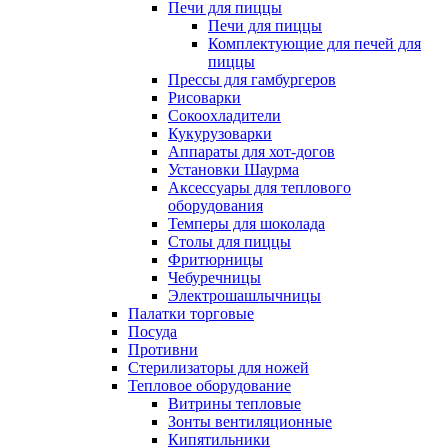
Печи для пиццы
Печи для пиццы
Комплектующие для печей для
пиццы
Прессы для гамбургеров
Рисоварки
Сокоохладители
Кукурузоварки
Аппараты для хот-догов
Установки Шаурма
Аксессуары для теплового
оборудования
Темперы для шоколада
Столы для пиццы
Фритюрницы
Чебуречницы
Электрошашлычницы
Палатки торговые
Посуда
Противни
Стерилизаторы для ножей
Тепловое оборудование
Витрины тепловые
Зонты вентиляционные
Кипятильники