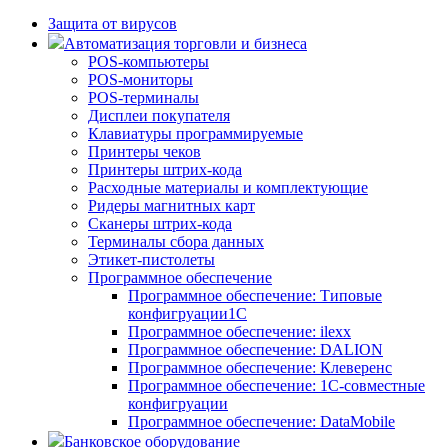
Защита от вирусов
Автоматизация торговли и бизнеса
POS-компьютеры
POS-мониторы
POS-терминалы
Дисплеи покупателя
Клавиатуры программируемые
Принтеры чеков
Принтеры штрих-кода
Расходные материалы и комплектующие
Ридеры магнитных карт
Сканеры штрих-кода
Терминалы сбора данных
Этикет-пистолеты
Программное обеспечение
Программное обеспечение: Типовые
конфигруации1С
Программное обеспечение: ilexx
Программное обеспечение: DALION
Программное обеспечение: Клеверенс
Программное обеспечение: 1С-совместные
конфигруации
Программное обеспечение: DataMobile
Банковское оборудование