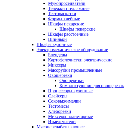
Мукопросеиватели
Тележки стеллажные
Тестораскатки
Формы хлебные
Шкафы пекарские
Шкафы пекарские
Шкафы расстоечные
Шпильки
Шкафы кухонные
Электромеханическое оборудование
Блендеры
Картофелечистки электрические
Миксеры
Мясорубки промышленные
Овощерезки
Овощерезки
Комплектующие для овощерезок
Процессоры кухонные
Слайсеры
Соковыжималки
Тестомесы
Хлеборезки
Миксеры планетарные
Измельчители
Мясоперерабатывающее