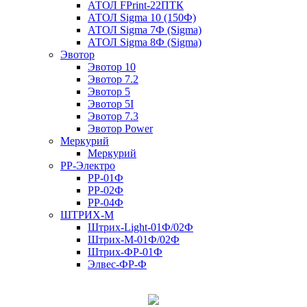
АТОЛ FPrint-22ПТК
АТОЛ Sigma 10 (150Ф)
АТОЛ Sigma 7Ф (Sigma)
АТОЛ Sigma 8Ф (Sigma)
Эвотор
Эвотор 10
Эвотор 7.2
Эвотор 5
Эвотор 5I
Эвотор 7.3
Эвотор Power
Меркурий
Меркурий
РР-Электро
РР-01Ф
РР-02Ф
РР-04Ф
ШТРИХ-М
Штрих-Light-01Ф/02Ф
Штрих-М-01Ф/02Ф
Штрих-ФР-01Ф
Элвес-ФР-Ф