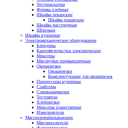
Тестораскатки
Формы хлебные
Шкафы пекарские
Шкафы пекарские
Шкафы расстоечные
Шпильки
Шкафы кухонные
Электромеханическое оборудование
Блендеры
Картофелечистки электрические
Миксеры
Мясорубки промышленные
Овощерезки
Овощерезки
Комплектующие для овощерезок
Процессоры кухонные
Слайсеры
Соковыжималки
Тестомесы
Хлеборезки
Миксеры планетарные
Измельчители
Мясоперерабатывающее
Мясорыхлители
Фаршемешалки