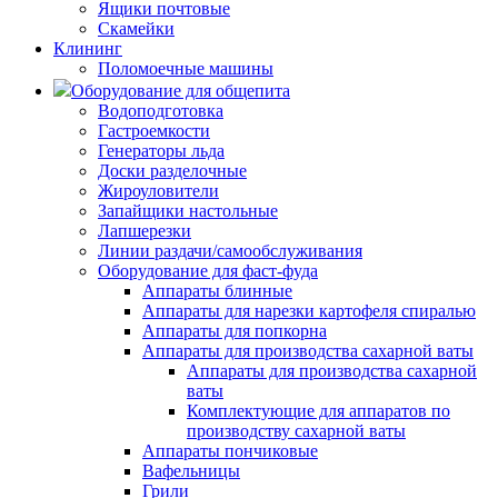
Ящики почтовые
Скамейки
Клининг
Поломоечные машины
Оборудование для общепита
Водоподготовка
Гастроемкости
Генераторы льда
Доски разделочные
Жироуловители
Запайщики настольные
Лапшерезки
Линии раздачи/самообслуживания
Оборудование для фаст-фуда
Аппараты блинные
Аппараты для нарезки картофеля спиралью
Аппараты для попкорна
Аппараты для производства сахарной ваты
Аппараты для производства сахарной
ваты
Комплектующие для аппаратов по
производству сахарной ваты
Аппараты пончиковые
Вафельницы
Грили