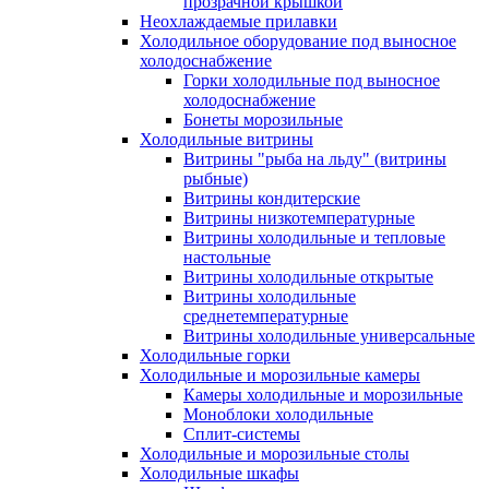
прозрачной крышкой
Неохлаждаемые прилавки
Холодильное оборудование под выносное
холодоснабжение
Горки холодильные под выносное
холодоснабжение
Бонеты морозильные
Холодильные витрины
Витрины "рыба на льду" (витрины
рыбные)
Витрины кондитерские
Витрины низкотемпературные
Витрины холодильные и тепловые
настольные
Витрины холодильные открытые
Витрины холодильные
среднетемпературные
Витрины холодильные универсальные
Холодильные горки
Холодильные и морозильные камеры
Камеры холодильные и морозильные
Моноблоки холодильные
Сплит-системы
Холодильные и морозильные столы
Холодильные шкафы