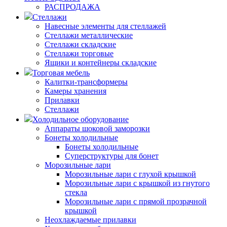
РАСПРОДАЖА
Стеллажи
Навесные элементы для стеллажей
Стеллажи металлические
Стеллажи складские
Стеллажи торговые
Ящики и контейнеры складские
Торговая мебель
Калитки-трансформеры
Камеры хранения
Прилавки
Стеллажи
Холодильное оборудование
Аппараты шоковой заморозки
Бонеты холодильные
Бонеты холодильные
Суперструктуры для бонет
Морозильные лари
Морозильные лари с глухой крышкой
Морозильные лари с крышкой из гнутого
стекла
Морозильные лари с прямой прозрачной
крышкой
Неохлаждаемые прилавки