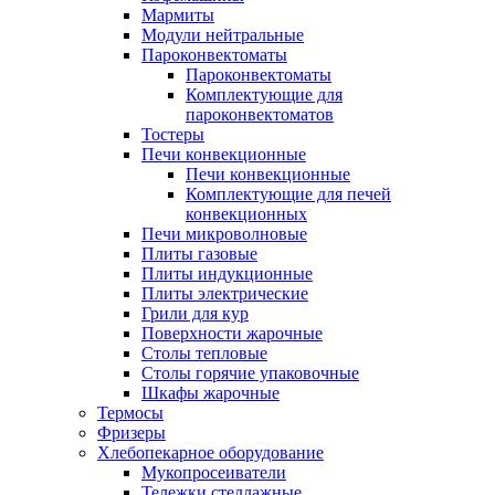
Мармиты
Модули нейтральные
Пароконвектоматы
Пароконвектоматы
Комплектующие для
пароконвектоматов
Тостеры
Печи конвекционные
Печи конвекционные
Комплектующие для печей
конвекционных
Печи микроволновые
Плиты газовые
Плиты индукционные
Плиты электрические
Грили для кур
Поверхности жарочные
Столы тепловые
Столы горячие упаковочные
Шкафы жарочные
Термосы
Фризеры
Хлебопекарное оборудование
Мукопросеиватели
Тележки стеллажные