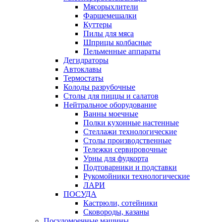
Мясорыхлители
Фаршемешалки
Куттеры
Пилы для мяса
Шприцы колбасные
Пельменные аппараты
Дегидраторы
Автоклавы
Термостаты
Колоды разрубочные
Столы для пиццы и салатов
Нейтральное оборудование
Ванны моечные
Полки кухонные настенные
Стеллажи технологические
Столы производственные
Тележки сервировочные
Урны для фудкорта
Подтоварники и подставки
Рукомойники технологические
ЛАРИ
ПОСУДА
Кастрюли, сотейники
Сковороды, казаны
Посудомоечные машины