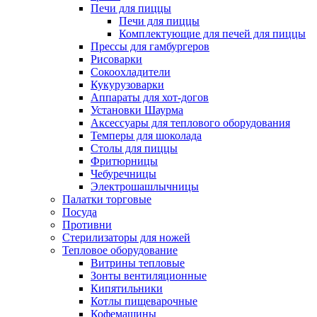
Печи для пиццы
Печи для пиццы
Комплектующие для печей для пиццы
Прессы для гамбургеров
Рисоварки
Сокоохладители
Кукурузоварки
Аппараты для хот-догов
Установки Шаурма
Аксессуары для теплового оборудования
Темперы для шоколада
Столы для пиццы
Фритюрницы
Чебуречницы
Электрошашлычницы
Палатки торговые
Посуда
Противни
Стерилизаторы для ножей
Тепловое оборудование
Витрины тепловые
Зонты вентиляционные
Кипятильники
Котлы пищеварочные
Кофемашины