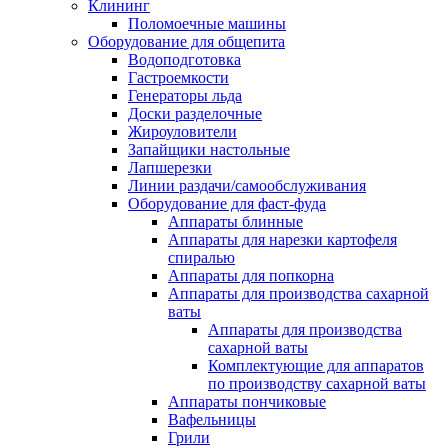
Клининг
Поломоечные машины
Оборудование для общепита
Водоподготовка
Гастроемкости
Генераторы льда
Доски разделочные
Жироуловители
Запайщики настольные
Лапшерезки
Линии раздачи/самообслуживания
Оборудование для фаст-фуда
Аппараты блинные
Аппараты для нарезки картофеля
спиралью
Аппараты для попкорна
Аппараты для производства сахарной
ваты
Аппараты для производства
сахарной ваты
Комплектующие для аппаратов
по производству сахарной ваты
Аппараты пончиковые
Вафельницы
Грили