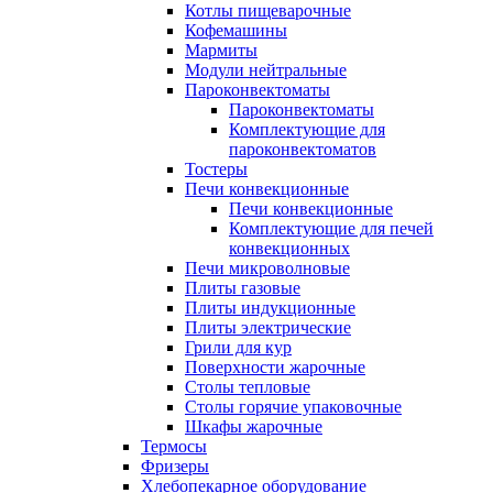
Котлы пищеварочные
Кофемашины
Мармиты
Модули нейтральные
Пароконвектоматы
Пароконвектоматы
Комплектующие для
пароконвектоматов
Тостеры
Печи конвекционные
Печи конвекционные
Комплектующие для печей
конвекционных
Печи микроволновые
Плиты газовые
Плиты индукционные
Плиты электрические
Грили для кур
Поверхности жарочные
Столы тепловые
Столы горячие упаковочные
Шкафы жарочные
Термосы
Фризеры
Хлебопекарное оборудование