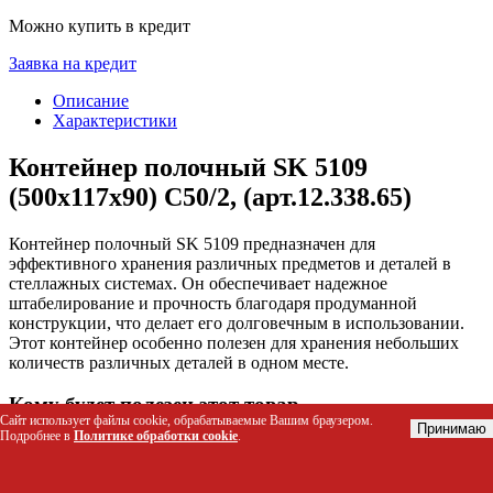
Можно купить в кредит
Заявка на кредит
Описание
Характеристики
Контейнер полочный SK 5109
(500х117х90) С50/2, (арт.12.338.65)
Контейнер полочный SK 5109 предназначен для
эффективного хранения различных предметов и деталей в
стеллажных системах. Он обеспечивает надежное
штабелирование и прочность благодаря продуманной
конструкции, что делает его долговечным в использовании.
Этот контейнер особенно полезен для хранения небольших
количеств различных деталей в одном месте.
Кому будет полезен этот товар
Сайт использует файлы cookie, обрабатываемые Вашим браузером.
Принимаю
Подробнее в
Политике обработки cookie
.
Складским работникам для организации хранения на
складе
Библиотекарям для хранения книг и документов