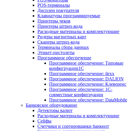
POS-терминалы
Дисплеи покупателя
Клавиатуры программируемые
Принтеры чеков
Принтеры штрих-кода
Расходные материалы и комплектующие
Ридеры магнитных карт
Сканеры штрих-кода
Терминалы сбора данных
Этикет-пистолеты
Программное обеспечение
Программное обеспечение: Типовые
конфигруации1С
Программное обеспечение: ilexx
Программное обеспечение: DALION
Программное обеспечение: Клеверенс
Программное обеспечение: 1С-
совместные конфигруации
Программное обеспечение: DataMobile
Банковское оборудование
Детекторы валют
Расходные материалы и комплектующие
Сейфы
Счетчики и сортировщики банкнот