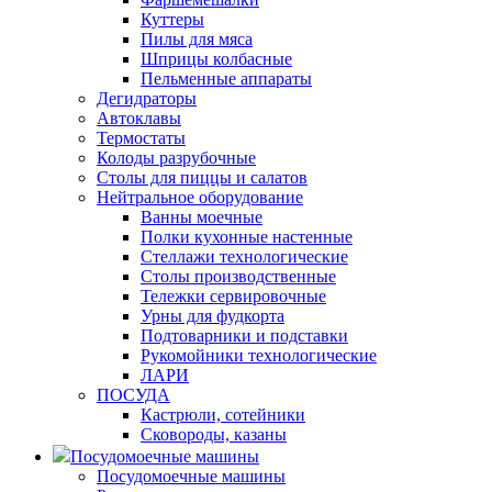
Куттеры
Пилы для мяса
Шприцы колбасные
Пельменные аппараты
Дегидраторы
Автоклавы
Термостаты
Колоды разрубочные
Столы для пиццы и салатов
Нейтральное оборудование
Ванны моечные
Полки кухонные настенные
Стеллажи технологические
Столы производственные
Тележки сервировочные
Урны для фудкорта
Подтоварники и подставки
Рукомойники технологические
ЛАРИ
ПОСУДА
Кастрюли, сотейники
Сковороды, казаны
Посудомоечные машины
Посудомоечные машины