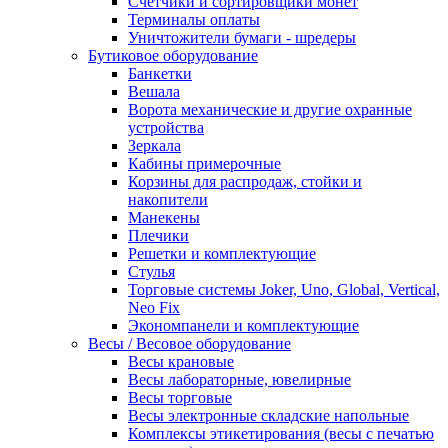
Счетчики и сортировщики монет
Терминалы оплаты
Уничтожители бумаги - шредеры
Бутиковое оборудование
Банкетки
Вешала
Ворота механические и другие охранные
устройства
Зеркала
Кабины примерочные
Корзины для распродаж, стойки и
накопители
Манекены
Плечики
Решетки и комплектующие
Стулья
Торговые системы Joker, Uno, Global, Vertical,
Neo Fix
Экономпанели и комплектующие
Весы / Весовое оборудование
Весы крановые
Весы лабораторные, ювелирные
Весы торговые
Весы электронные складские напольные
Комплексы этикетирования (весы с печатью