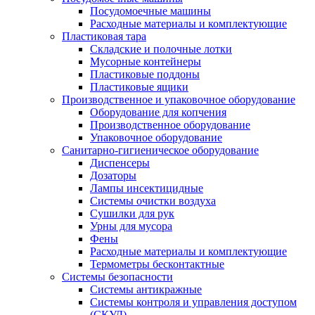
Посудомоечные машины
Расходные материалы и комплектующие
Пластиковая тара
Складские и полочные лотки
Мусорные контейнеры
Пластиковые поддоны
Пластиковые ящики
Производственное и упаковочное оборудование
Оборудование для копчения
Производственное оборудование
Упаковочное оборудование
Санитарно-гигиеническое оборудование
Диспенсеры
Дозаторы
Лампы инсектицидные
Системы очистки воздуха
Сушилки для рук
Урны для мусора
Фены
Расходные материалы и комплектующие
Термометры бесконтактные
Системы безопасности
Системы антикражные
Системы контроля и управления доступом
(СКУД)