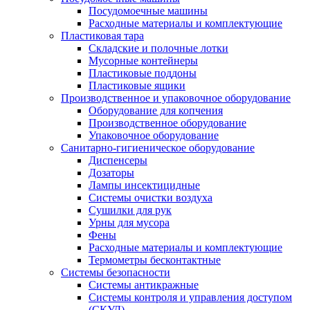
Посудомоечные машины
Расходные материалы и комплектующие
Пластиковая тара
Складские и полочные лотки
Мусорные контейнеры
Пластиковые поддоны
Пластиковые ящики
Производственное и упаковочное оборудование
Оборудование для копчения
Производственное оборудование
Упаковочное оборудование
Санитарно-гигиеническое оборудование
Диспенсеры
Дозаторы
Лампы инсектицидные
Системы очистки воздуха
Сушилки для рук
Урны для мусора
Фены
Расходные материалы и комплектующие
Термометры бесконтактные
Системы безопасности
Системы антикражные
Системы контроля и управления доступом
(СКУД)