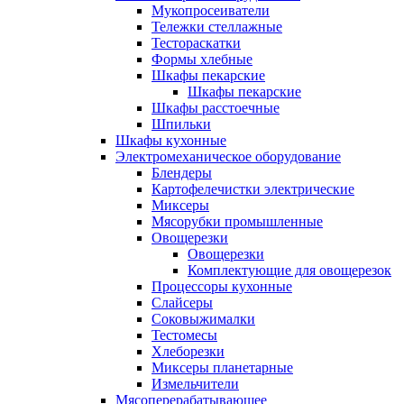
Мукопросеиватели
Тележки стеллажные
Тестораскатки
Формы хлебные
Шкафы пекарские
Шкафы пекарские
Шкафы расстоечные
Шпильки
Шкафы кухонные
Электромеханическое оборудование
Блендеры
Картофелечистки электрические
Миксеры
Мясорубки промышленные
Овощерезки
Овощерезки
Комплектующие для овощерезок
Процессоры кухонные
Слайсеры
Соковыжималки
Тестомесы
Хлеборезки
Миксеры планетарные
Измельчители
Мясоперерабатывающее