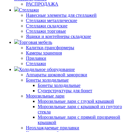
РАСПРОДАЖА
Стеллажи
Навесные элементы для стеллажей
Стеллажи металлические
Стеллажи складские
Стеллажи торговые
Ящики и контейнеры складские
Торговая мебель
Калитки-трансформеры
Камеры хранения
Прилавки
Стеллажи
Холодильное оборудование
Аппараты шоковой заморозки
Бонеты холодильные
Бонеты холодильные
Суперструктуры для бонет
Морозильные лари
Морозильные лари с глухой крышкой
Морозильные лари с крышкой из гнутого
стекла
Морозильные лари с прямой прозрачной
крышкой
Неохлаждаемые прилавки