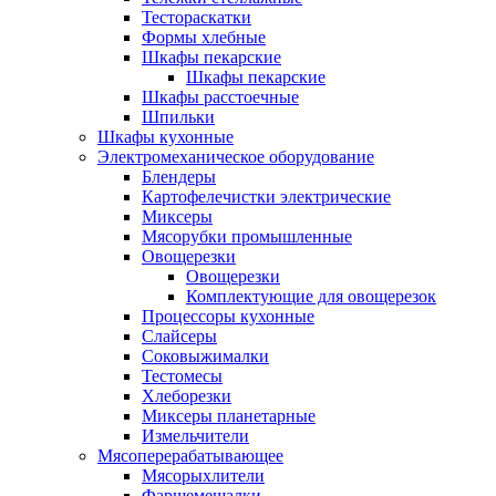
Тестораскатки
Формы хлебные
Шкафы пекарские
Шкафы пекарские
Шкафы расстоечные
Шпильки
Шкафы кухонные
Электромеханическое оборудование
Блендеры
Картофелечистки электрические
Миксеры
Мясорубки промышленные
Овощерезки
Овощерезки
Комплектующие для овощерезок
Процессоры кухонные
Слайсеры
Соковыжималки
Тестомесы
Хлеборезки
Миксеры планетарные
Измельчители
Мясоперерабатывающее
Мясорыхлители
Фаршемешалки