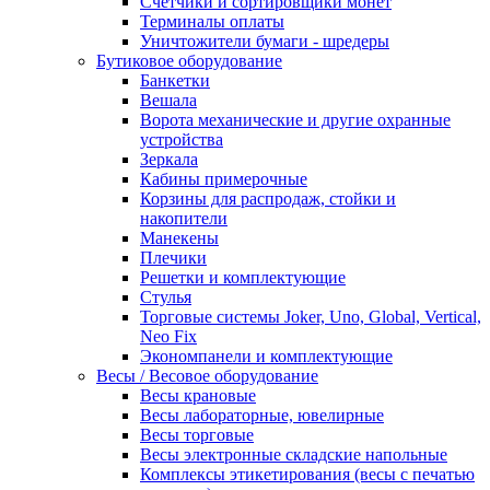
Счетчики и сортировщики монет
Терминалы оплаты
Уничтожители бумаги - шредеры
Бутиковое оборудование
Банкетки
Вешала
Ворота механические и другие охранные
устройства
Зеркала
Кабины примерочные
Корзины для распродаж, стойки и
накопители
Манекены
Плечики
Решетки и комплектующие
Стулья
Торговые системы Joker, Uno, Global, Vertical,
Neo Fix
Экономпанели и комплектующие
Весы / Весовое оборудование
Весы крановые
Весы лабораторные, ювелирные
Весы торговые
Весы электронные складские напольные
Комплексы этикетирования (весы с печатью