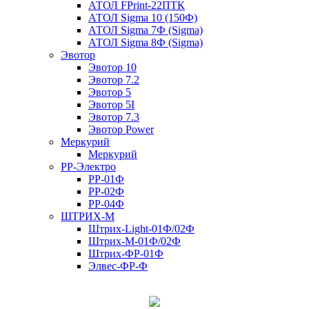
АТОЛ FPrint-22ПТК
АТОЛ Sigma 10 (150Ф)
АТОЛ Sigma 7Ф (Sigma)
АТОЛ Sigma 8Ф (Sigma)
Эвотор
Эвотор 10
Эвотор 7.2
Эвотор 5
Эвотор 5I
Эвотор 7.3
Эвотор Power
Меркурий
Меркурий
РР-Электро
РР-01Ф
РР-02Ф
РР-04Ф
ШТРИХ-М
Штрих-Light-01Ф/02Ф
Штрих-М-01Ф/02Ф
Штрих-ФР-01Ф
Элвес-ФР-Ф