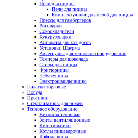
Печи для пиццы
Печи для пиццы
Комплектующие для печей для пиццы
Прессы для гамбургеров
Рисоварки
Сокоохладители
Кукурузоварки
Аппараты для хот-догов
Установки Шаурма
Аксессуары для теплового оборудования
Темперы для шоколада
Столы для пиццы
Фритюрницы
Чебуречницы
Электрошашлычницы
Палатки торговые
Посуда
Противни
Стерилизаторы для ножей
Тепловое оборудование
Витрины тепловые
Зонты вентиляционные
Кипятильники
Котлы пищеварочные
Кофемашины