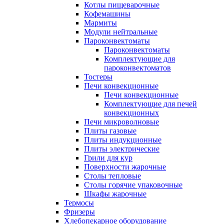
Котлы пищеварочные
Кофемашины
Мармиты
Модули нейтральные
Пароконвектоматы
Пароконвектоматы
Комплектующие для
пароконвектоматов
Тостеры
Печи конвекционные
Печи конвекционные
Комплектующие для печей
конвекционных
Печи микроволновые
Плиты газовые
Плиты индукционные
Плиты электрические
Грили для кур
Поверхности жарочные
Столы тепловые
Столы горячие упаковочные
Шкафы жарочные
Термосы
Фризеры
Хлебопекарное оборудование