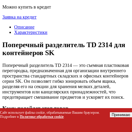
Можно купить в кредит
Заявка на кредит
Описание
Характеристики
Поперечный разделитель TD 2314 для
контейнеров SK
Поперечный разделитель TD 2314 — это съемная пластиковая
перегородка, предназначенная для организации внутреннего
пространства стандартных складских и офисных контейнеров
серии SK. Он позволяет гибко зонировать объем ящика,
разделяя его на секции для хранения мелких деталей,
инструментов или канцелярских принадлежностей, что
предотвращает смешивание предметов и ускоряет их поиск.
Кому подойдет этот товар
Сайт использует файлы cookie, обрабатываемые Вашим браузером.
Принимаю
Подробнее в
Политике обработки cookie
.
Логистам и кладовщикам на складах для
упорядочивания мелкого крепежа и комплектующих.
Мастерам в ремонтных мастерских и автосервисах для