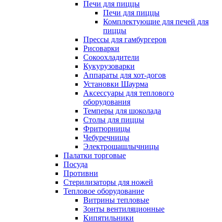
Печи для пиццы
Печи для пиццы
Комплектующие для печей для
пиццы
Прессы для гамбургеров
Рисоварки
Сокоохладители
Кукурузоварки
Аппараты для хот-догов
Установки Шаурма
Аксессуары для теплового
оборудования
Темперы для шоколада
Столы для пиццы
Фритюрницы
Чебуречницы
Электрошашлычницы
Палатки торговые
Посуда
Противни
Стерилизаторы для ножей
Тепловое оборудование
Витрины тепловые
Зонты вентиляционные
Кипятильники