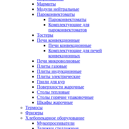
Мармиты
Модули нейтральные
Пароконвектоматы
Пароконвектоматы
Комплектующие для
пароконвектоматов
Тостеры
Печи конвекционные
Печи конвекционные
Комплектующие для печей
конвекционных
Печи микроволновые
Плиты газовые
Плиты индукционные
Плиты электрические
Грили для кур
Поверхности жарочные
Столы тепловые
Столы горячие упаковочные
Шкафы жарочные
Термосы
Фризеры
Хлебопекарное оборудование
Мукопросеиватели
Тележки стеллажные