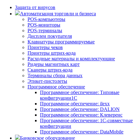
Защита от вирусов
Автоматизация торговли и бизнеса
POS-компьютеры
POS-мониторы
POS-терминалы
Дисплеи покупателя
Клавиатуры программируемые
Принтеры чеков
Принтеры штрих-кода
Расходные материалы и комплектующие
Ридеры магнитных карт
Сканеры штрих-кода
Терминалы сбора данных
Этикет-пистолеты
Программное обеспечение
Программное обеспечение: Типовые
конфигруации1С
Программное обеспечение: ilexx
Программное обеспечение: DALION
Программное обеспечение: Клеверенс
Программное обеспечение: 1С-совместные
конфигруации
Программное обеспечение: DataMobile
Банковское оборудование