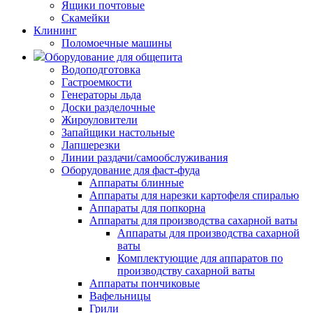
Ящики почтовые
Скамейки
Клининг
Поломоечные машины
Оборудование для общепита
Водоподготовка
Гастроемкости
Генераторы льда
Доски разделочные
Жироуловители
Запайщики настольные
Лапшерезки
Линии раздачи/самообслуживания
Оборудование для фаст-фуда
Аппараты блинные
Аппараты для нарезки картофеля спиралью
Аппараты для попкорна
Аппараты для производства сахарной ваты
Аппараты для производства сахарной
ваты
Комплектующие для аппаратов по
производству сахарной ваты
Аппараты пончиковые
Вафельницы
Грили