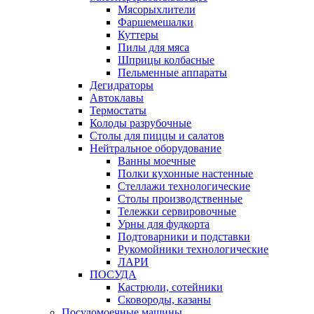
Мясорыхлители
Фаршемешалки
Куттеры
Пилы для мяса
Шприцы колбасные
Пельменные аппараты
Дегидраторы
Автоклавы
Термостаты
Колоды разрубочные
Столы для пиццы и салатов
Нейтральное оборудование
Ванны моечные
Полки кухонные настенные
Стеллажи технологические
Столы производственные
Тележки сервировочные
Урны для фудкорта
Подтоварники и подставки
Рукомойники технологические
ЛАРИ
ПОСУДА
Кастрюли, сотейники
Сковороды, казаны
Посудомоечные машины