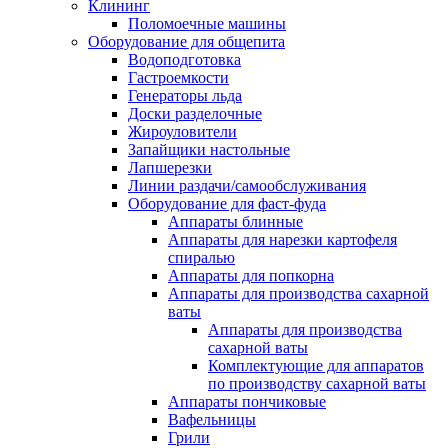
Клининг
Поломоечные машины
Оборудование для общепита
Водоподготовка
Гастроемкости
Генераторы льда
Доски разделочные
Жироуловители
Запайщики настольные
Лапшерезки
Линии раздачи/самообслуживания
Оборудование для фаст-фуда
Аппараты блинные
Аппараты для нарезки картофеля
спиралью
Аппараты для попкорна
Аппараты для производства сахарной
ваты
Аппараты для производства
сахарной ваты
Комплектующие для аппаратов
по производству сахарной ваты
Аппараты пончиковые
Вафельницы
Грили