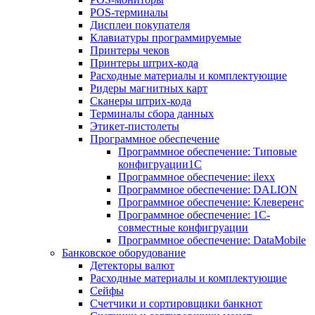
POS-терминалы
Дисплеи покупателя
Клавиатуры программируемые
Принтеры чеков
Принтеры штрих-кода
Расходные материалы и комплектующие
Ридеры магнитных карт
Сканеры штрих-кода
Терминалы сбора данных
Этикет-пистолеты
Программное обеспечение
Программное обеспечение: Типовые
конфигруации1С
Программное обеспечение: ilexx
Программное обеспечение: DALION
Программное обеспечение: Клеверенс
Программное обеспечение: 1С-
совместные конфигруации
Программное обеспечение: DataMobile
Банковское оборудование
Детекторы валют
Расходные материалы и комплектующие
Сейфы
Счетчики и сортировщики банкнот