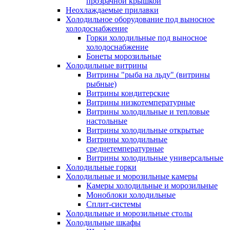
прозрачной крышкой
Неохлаждаемые прилавки
Холодильное оборудование под выносное
холодоснабжение
Горки холодильные под выносное
холодоснабжение
Бонеты морозильные
Холодильные витрины
Витрины "рыба на льду" (витрины
рыбные)
Витрины кондитерские
Витрины низкотемпературные
Витрины холодильные и тепловые
настольные
Витрины холодильные открытые
Витрины холодильные
среднетемпературные
Витрины холодильные универсальные
Холодильные горки
Холодильные и морозильные камеры
Камеры холодильные и морозильные
Моноблоки холодильные
Сплит-системы
Холодильные и морозильные столы
Холодильные шкафы