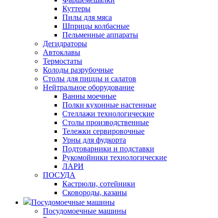
Куттеры
Пилы для мяса
Шприцы колбасные
Пельменные аппараты
Дегидраторы
Автоклавы
Термостаты
Колоды разрубочные
Столы для пиццы и салатов
Нейтральное оборудование
Ванны моечные
Полки кухонные настенные
Стеллажи технологические
Столы производственные
Тележки сервировочные
Урны для фудкорта
Подтоварники и подставки
Рукомойники технологические
ЛАРИ
ПОСУДА
Кастрюли, сотейники
Сковороды, казаны
Посудомоечные машины
Посудомоечные машины