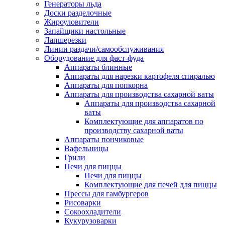
Генераторы льда
Доски разделочные
Жироуловители
Запайщики настольные
Лапшерезки
Линии раздачи/самообслуживания
Оборудование для фаст-фуда
Аппараты блинные
Аппараты для нарезки картофеля спиралью
Аппараты для попкорна
Аппараты для производства сахарной ваты
Аппараты для производства сахарной
ваты
Комплектующие для аппаратов по
производству сахарной ваты
Аппараты пончиковые
Вафельницы
Грили
Печи для пиццы
Печи для пиццы
Комплектующие для печей для пиццы
Прессы для гамбургеров
Рисоварки
Сокоохладители
Кукурузоварки