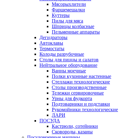
Мясорыхлители
Фаршемешалки
Куттеры
Пилы для мяса
Шприцы колбасные
Пельменные аппараты
Дегидраторы
Автоклавы
Термостаты
Колоды разрубочные
Столы для пиццы и салатов
Нейтральное оборудование
Ванны моечные
Полки кухонные настенные
Стеллажи технологические
Столы производственные
Тележки сервировочные
Урны для фудкорта
Подтоварники и подставки
Рукомойники технологические
ЛАРИ
ПОСУДА
Кастрюли, сотейники
Сковороды, казаны
Посудомоечные машины