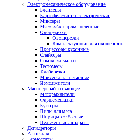
Электромеханическое оборудование
Блендеры
Картофелечистки электрические
Миксеры
Мясорубки промышленные
Овощерезки
Овощерезки
Комплектующие для овощерезок
Процессоры кухонные
Слайсеры
Соковыжималки
Тестомесы
Хлеборезки
Миксеры планетарные
Измельчители
Мясоперерабатывающее
Мясорыхлители
Фаршемешалки
Куттеры
Пилы для мяса
Шприцы колбасные
Пельменные аппараты
Дегидраторы
Автоклавы
Термостаты