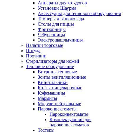
Аппараты для хот-догов
Установки Шаурма
Аксессуары для теплового оборудования
Темперы для шоколада
Столы для пиццы
Фритюрницы
Чебуречницы
Электрошашлычницы
Палатки торговые
Посуда
Противни
Стерилизаторы для ножей
Тепловое оборудование
Витрины тепловые
Зонты вентиляционные
Кипятильники
Котлы пищеварочные
Кофемашины
Мармиты
Модули нейтральные
Пароконвектоматы
Пароконвектоматы
Комплектующие для
пароконвектоматов
Тостеры