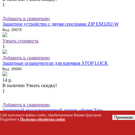
1
Добавить к сравнению
Защитное устройство с двумя сенсорами ZIP EM3202-W
Код: 20678
Узнать стоимость
1
Добавить к сравнению
Защитные ограничители для крючков STOP LOСK
Код: 30066
14 р.
В наличии
Узнать скидку!
1
Добавить к сравнению
Защитный акустомагнитный датчик «Super Tag»
Сайт использует файлы cookie, обрабатываемые Вашим браузером.
Код: 14500
Принимаю
Подробнее в
Политике обработки cookie
.
Узнать стоимость
1