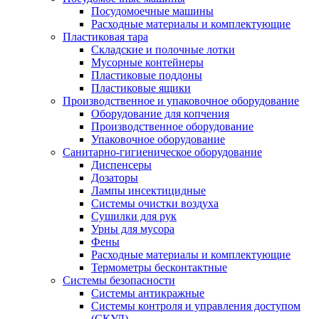
Посудомоечные машины
Расходные материалы и комплектующие
Пластиковая тара
Складские и полочные лотки
Мусорные контейнеры
Пластиковые поддоны
Пластиковые ящики
Производственное и упаковочное оборудование
Оборудование для копчения
Производственное оборудование
Упаковочное оборудование
Санитарно-гигиеническое оборудование
Диспенсеры
Дозаторы
Лампы инсектицидные
Системы очистки воздуха
Сушилки для рук
Урны для мусора
Фены
Расходные материалы и комплектующие
Термометры бесконтактные
Системы безопасности
Системы антикражные
Системы контроля и управления доступом
(СКУД)