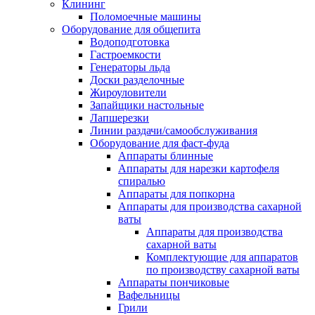
Клининг
Поломоечные машины
Оборудование для общепита
Водоподготовка
Гастроемкости
Генераторы льда
Доски разделочные
Жироуловители
Запайщики настольные
Лапшерезки
Линии раздачи/самообслуживания
Оборудование для фаст-фуда
Аппараты блинные
Аппараты для нарезки картофеля
спиралью
Аппараты для попкорна
Аппараты для производства сахарной
ваты
Аппараты для производства
сахарной ваты
Комплектующие для аппаратов
по производству сахарной ваты
Аппараты пончиковые
Вафельницы
Грили