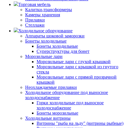
Торговая мебель
Калитки-трансформеры
Камеры хранения
Прилавки
Стеллажи
Холодильное оборудование
Аппараты шоковой заморозки
Бонеты холодильные
Бонеты холодильные
Суперструктуры для бонет
Морозильные лари
Морозильные лари с глухой крышкой
Морозильные лари с крышкой из гнутого
стекла
Морозильные лари с прямой прозрачной
крышкой
Неохлаждаемые прилавки
Холодильное оборудование под выносное
холодоснабжение
Горки холодильные под выносное
холодоснабжение
Бонеты морозильные
Холодильные витрины
Витрины "рыба на льду" (витрины рыбные)