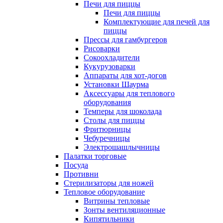
Печи для пиццы
Печи для пиццы
Комплектующие для печей для
пиццы
Прессы для гамбургеров
Рисоварки
Сокоохладители
Кукурузоварки
Аппараты для хот-догов
Установки Шаурма
Аксессуары для теплового
оборудования
Темперы для шоколада
Столы для пиццы
Фритюрницы
Чебуречницы
Электрошашлычницы
Палатки торговые
Посуда
Противни
Стерилизаторы для ножей
Тепловое оборудование
Витрины тепловые
Зонты вентиляционные
Кипятильники