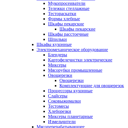
Мукопросеиватели
Тележки стеллажные
Тестораскатки
Формы хлебные
Шкафы пекарские
Шкафы пекарские
Шкафы расстоечные
Шпильки
Шкафы кухонные
Электромеханическое оборудование
Блендеры
Картофелечистки электрические
Миксеры
Мясорубки промышленные
Овощерезки
Овощерезки
Комплектующие для овощерезок
Процессоры кухонные
Слайсеры
Соковыжималки
Тестомесы
Хлеборезки
Миксеры планетарные
Измельчители
Мясоперерабатывающее