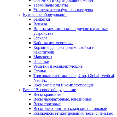
Счетчики и сортировщики монет
Терминалы оплаты
Уничтожители бумаги - шредеры
Бутиковое оборудование
Банкетки
Вешала
Ворота механические и другие охранные
устройства
Зеркала
Кабины примерочные
Корзины для распродаж, стойки и
накопители
Манекены
Плечики
Решетки и комплектующие
Стулья
Торговые системы Joker, Uno, Global, Vertical,
Neo Fix
Экономпанели и комплектующие
Весы / Весовое оборудование
Весы крановые
Весы лабораторные, ювелирные
Весы торговые
Весы электронные складские напольные
Комплексы этикетирования (весы с печатью