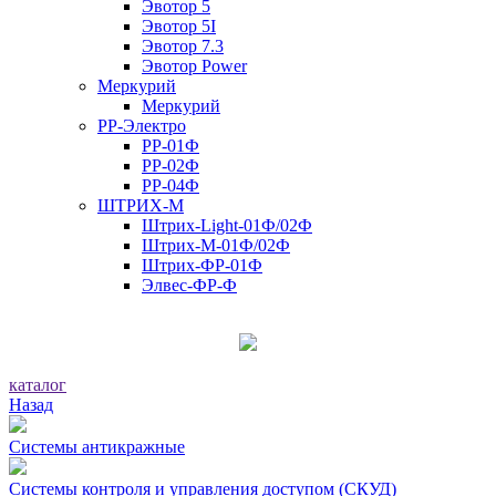
Эвотор 5
Эвотор 5I
Эвотор 7.3
Эвотор Power
Меркурий
Меркурий
РР-Электро
РР-01Ф
РР-02Ф
РР-04Ф
ШТРИХ-М
Штрих-Light-01Ф/02Ф
Штрих-М-01Ф/02Ф
Штрих-ФР-01Ф
Элвес-ФР-Ф
каталог
Назад
Системы антикражные
Системы контроля и управления доступом (СКУД)