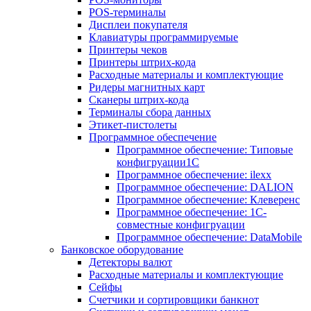
POS-терминалы
Дисплеи покупателя
Клавиатуры программируемые
Принтеры чеков
Принтеры штрих-кода
Расходные материалы и комплектующие
Ридеры магнитных карт
Сканеры штрих-кода
Терминалы сбора данных
Этикет-пистолеты
Программное обеспечение
Программное обеспечение: Типовые
конфигруации1С
Программное обеспечение: ilexx
Программное обеспечение: DALION
Программное обеспечение: Клеверенс
Программное обеспечение: 1С-
совместные конфигруации
Программное обеспечение: DataMobile
Банковское оборудование
Детекторы валют
Расходные материалы и комплектующие
Сейфы
Счетчики и сортировщики банкнот