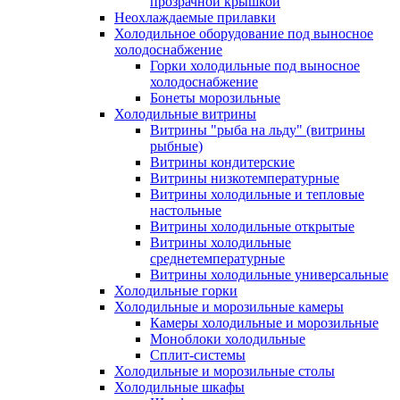
прозрачной крышкой
Неохлаждаемые прилавки
Холодильное оборудование под выносное
холодоснабжение
Горки холодильные под выносное
холодоснабжение
Бонеты морозильные
Холодильные витрины
Витрины "рыба на льду" (витрины
рыбные)
Витрины кондитерские
Витрины низкотемпературные
Витрины холодильные и тепловые
настольные
Витрины холодильные открытые
Витрины холодильные
среднетемпературные
Витрины холодильные универсальные
Холодильные горки
Холодильные и морозильные камеры
Камеры холодильные и морозильные
Моноблоки холодильные
Сплит-системы
Холодильные и морозильные столы
Холодильные шкафы