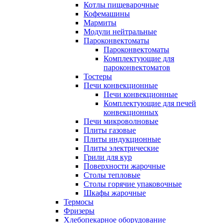
Котлы пищеварочные
Кофемашины
Мармиты
Модули нейтральные
Пароконвектоматы
Пароконвектоматы
Комплектующие для
пароконвектоматов
Тостеры
Печи конвекционные
Печи конвекционные
Комплектующие для печей
конвекционных
Печи микроволновые
Плиты газовые
Плиты индукционные
Плиты электрические
Грили для кур
Поверхности жарочные
Столы тепловые
Столы горячие упаковочные
Шкафы жарочные
Термосы
Фризеры
Хлебопекарное оборудование