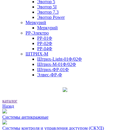
Эвотор 5
Эвотор 5I
Эвотор 7.3
Эвотор Power
Меркурий
Меркурий
РР-Электро
РР-01Ф
РР-02Ф
РР-04Ф
ШТРИХ-М
Штрих-Light-01Ф/02Ф
Штрих-М-01Ф/02Ф
Штрих-ФР-01Ф
Элвес-ФР-Ф
каталог
Назад
Системы антикражные
Системы контроля и управления доступом (СКУД)