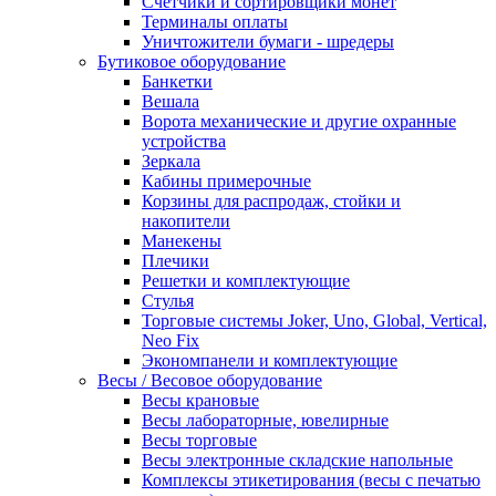
Счетчики и сортировщики монет
Терминалы оплаты
Уничтожители бумаги - шредеры
Бутиковое оборудование
Банкетки
Вешала
Ворота механические и другие охранные
устройства
Зеркала
Кабины примерочные
Корзины для распродаж, стойки и
накопители
Манекены
Плечики
Решетки и комплектующие
Стулья
Торговые системы Joker, Uno, Global, Vertical,
Neo Fix
Экономпанели и комплектующие
Весы / Весовое оборудование
Весы крановые
Весы лабораторные, ювелирные
Весы торговые
Весы электронные складские напольные
Комплексы этикетирования (весы с печатью