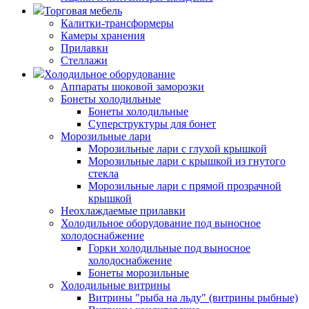
Торговая мебель
Калитки-трансформеры
Камеры хранения
Прилавки
Стеллажи
Холодильное оборудование
Аппараты шоковой заморозки
Бонеты холодильные
Бонеты холодильные
Суперструктуры для бонет
Морозильные лари
Морозильные лари с глухой крышкой
Морозильные лари с крышкой из гнутого
стекла
Морозильные лари с прямой прозрачной
крышкой
Неохлаждаемые прилавки
Холодильное оборудование под выносное
холодоснабжение
Горки холодильные под выносное
холодоснабжение
Бонеты морозильные
Холодильные витрины
Витрины "рыба на льду" (витрины рыбные)