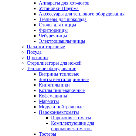
Аппараты для хот-догов
Установки Шаурма
Аксессуары для теплового оборудования
Темперы для шоколада
Столы для пиццы
Фритюрницы
Чебуречницы
Электрошашлычницы
Палатки торговые
Посуда
Противни
Стерилизаторы для ножей
Тепловое оборудование
Витрины тепловые
Зонты вентиляционные
Кипятильники
Котлы пищеварочные
Кофемашины
Мармиты
Модули нейтральные
Пароконвектоматы
Пароконвектоматы
Комплектующие для
пароконвектоматов
Тостеры