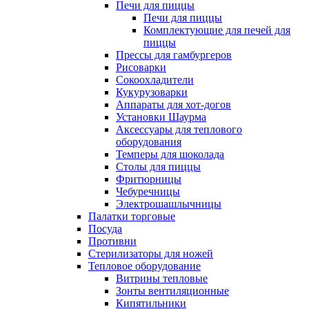
Печи для пиццы
Печи для пиццы
Комплектующие для печей для
пиццы
Прессы для гамбургеров
Рисоварки
Сокоохладители
Кукурузоварки
Аппараты для хот-догов
Установки Шаурма
Аксессуары для теплового
оборудования
Темперы для шоколада
Столы для пиццы
Фритюрницы
Чебуречницы
Электрошашлычницы
Палатки торговые
Посуда
Противни
Стерилизаторы для ножей
Тепловое оборудование
Витрины тепловые
Зонты вентиляционные
Кипятильники