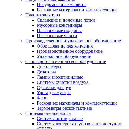
Посудомоечные машины
Расходные материалы и комплектующие
Пластиковая тара
Складские и полочные лотки
Мусорные контейнеры
Пластиковые поддоны
Пластиковые ящики
Производственное и упаковочное оборудование
Оборудование для копчения
Производственное оборудование
Упаковочное оборудование
Санитарно-гигиеническое оборудование
Диспенсеры
Дозаторы
Лампы инсектицидные
Системы очистки воздуха
Сушилки для рук
Урны для мусора
Фены
Расходные материалы и комплектующие
Термометры бесконтактные
Системы безопасности
Системы антикражные
Системы контроля и управления доступом
(СКУД)