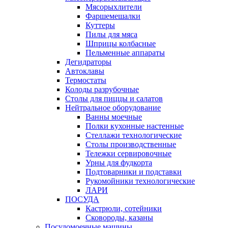
Мясорыхлители
Фаршемешалки
Куттеры
Пилы для мяса
Шприцы колбасные
Пельменные аппараты
Дегидраторы
Автоклавы
Термостаты
Колоды разрубочные
Столы для пиццы и салатов
Нейтральное оборудование
Ванны моечные
Полки кухонные настенные
Стеллажи технологические
Столы производственные
Тележки сервировочные
Урны для фудкорта
Подтоварники и подставки
Рукомойники технологические
ЛАРИ
ПОСУДА
Кастрюли, сотейники
Сковороды, казаны
Посудомоечные машины