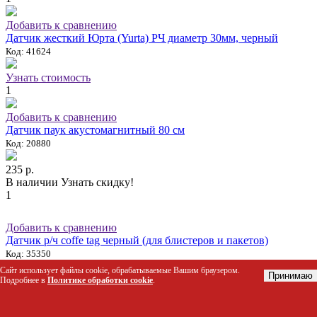
Добавить к сравнению
Датчик жесткий Юрта (Yurta) РЧ диаметр 30мм, черный
Код: 41624
Узнать стоимость
1
Добавить к сравнению
Датчик паук акустомагнитный 80 см
Код: 20880
235 р.
В наличии
Узнать скидку!
1
Добавить к сравнению
Датчик р/ч coffe tag черный (для блистеров и пакетов)
Код: 35350
Сайт использует файлы cookie, обрабатываемые Вашим браузером.
Принимаю
30 р.
Подробнее в
Политике обработки cookie
.
В наличии
Узнать скидку!
1