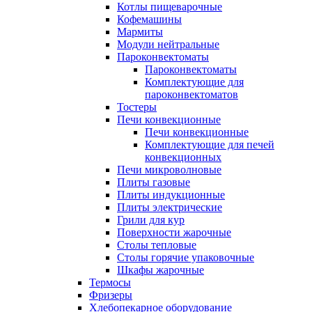
Котлы пищеварочные
Кофемашины
Мармиты
Модули нейтральные
Пароконвектоматы
Пароконвектоматы
Комплектующие для
пароконвектоматов
Тостеры
Печи конвекционные
Печи конвекционные
Комплектующие для печей
конвекционных
Печи микроволновые
Плиты газовые
Плиты индукционные
Плиты электрические
Грили для кур
Поверхности жарочные
Столы тепловые
Столы горячие упаковочные
Шкафы жарочные
Термосы
Фризеры
Хлебопекарное оборудование