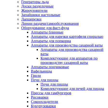
Генераторы льда
Доски разделочные
Жироуловители
Запайщики настольные
Лапшерезки
Линии раздачи/самообслуживания
Оборудование для фаст-фуда
Аппараты блинные
Аппараты для нарезки картофеля спиралью
Аппараты для попкорна
Аппараты для производства сахарной ваты
Аппараты для производства сахарной
ваты
Комплектующие для аппаратов по
производству сахарной ваты
Аппараты пончиковые
Вафельницы
Грили
Печи для пиццы
Печи для пиццы
Комплектующие для печей для пиццы
Прессы для гамбургеров
Рисоварки
Сокоохладители
Кукурузоварки