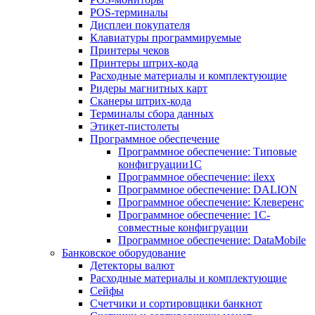
POS-терминалы
Дисплеи покупателя
Клавиатуры программируемые
Принтеры чеков
Принтеры штрих-кода
Расходные материалы и комплектующие
Ридеры магнитных карт
Сканеры штрих-кода
Терминалы сбора данных
Этикет-пистолеты
Программное обеспечение
Программное обеспечение: Типовые
конфигруации1С
Программное обеспечение: ilexx
Программное обеспечение: DALION
Программное обеспечение: Клеверенс
Программное обеспечение: 1С-
совместные конфигруации
Программное обеспечение: DataMobile
Банковское оборудование
Детекторы валют
Расходные материалы и комплектующие
Сейфы
Счетчики и сортировщики банкнот