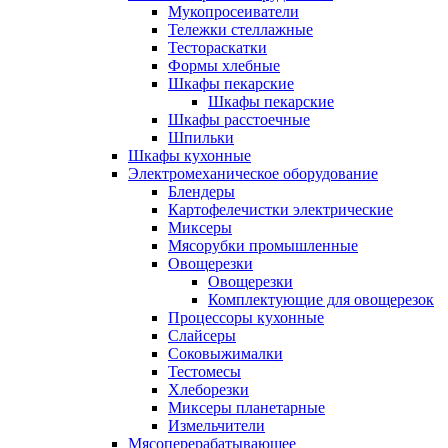
Мукопросеиватели
Тележки стеллажные
Тестораскатки
Формы хлебные
Шкафы пекарские
Шкафы пекарские
Шкафы расстоечные
Шпильки
Шкафы кухонные
Электромеханическое оборудование
Блендеры
Картофелечистки электрические
Миксеры
Мясорубки промышленные
Овощерезки
Овощерезки
Комплектующие для овощерезок
Процессоры кухонные
Слайсеры
Соковыжималки
Тестомесы
Хлеборезки
Миксеры планетарные
Измельчители
Мясоперерабатывающее