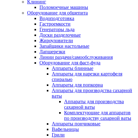
Клининг
Поломоечные машины
Оборудование для общепита
Водоподготовка
Гастроемкости
Генераторы льда
Доски разделочные
Жироуловители
Запайщики настольные
Лапшерезки
Линии раздачи/самообслуживания
Оборудование для фаст-фуда
Аппараты блинные
Аппараты для нарезки картофеля
спиралью
Аппараты для попкорна
Аппараты для производства сахарной
ваты
Аппараты для производства
сахарной ваты
Комплектующие для аппаратов
по производству сахарной ваты
Аппараты пончиковые
Вафельницы
Грили