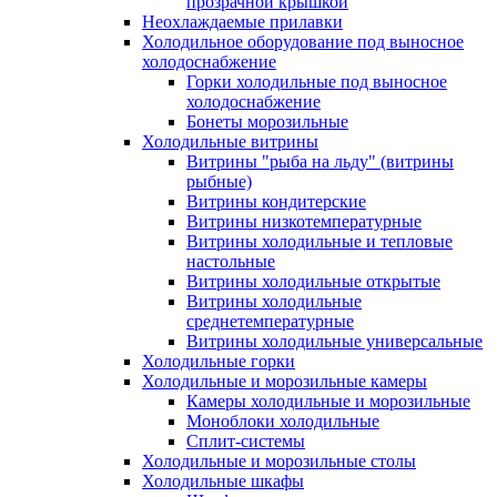
прозрачной крышкой
Неохлаждаемые прилавки
Холодильное оборудование под выносное
холодоснабжение
Горки холодильные под выносное
холодоснабжение
Бонеты морозильные
Холодильные витрины
Витрины "рыба на льду" (витрины
рыбные)
Витрины кондитерские
Витрины низкотемпературные
Витрины холодильные и тепловые
настольные
Витрины холодильные открытые
Витрины холодильные
среднетемпературные
Витрины холодильные универсальные
Холодильные горки
Холодильные и морозильные камеры
Камеры холодильные и морозильные
Моноблоки холодильные
Сплит-системы
Холодильные и морозильные столы
Холодильные шкафы