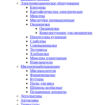
Электромеханическое оборудование
Блендеры
Картофелечистки электрические
Миксеры
Мясорубки промышленные
Овощерезки
Овощерезки
Комплектующие для овощерезок
Процессоры кухонные
Слайсеры
Соковыжималки
Тестомесы
Хлеборезки
Миксеры планетарные
Измельчители
Мясоперерабатывающее
Мясорыхлители
Фаршемешалки
Куттеры
Пилы для мяса
Шприцы колбасные
Пельменные аппараты
Дегидраторы
Автоклавы
Термостаты