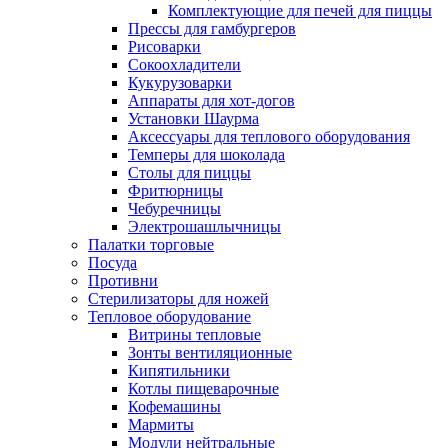
Комплектующие для печей для пиццы
Прессы для гамбургеров
Рисоварки
Сокоохладители
Кукурузоварки
Аппараты для хот-догов
Установки Шаурма
Аксессуары для теплового оборудования
Темперы для шоколада
Столы для пиццы
Фритюрницы
Чебуречницы
Электрошашлычницы
Палатки торговые
Посуда
Противни
Стерилизаторы для ножей
Тепловое оборудование
Витрины тепловые
Зонты вентиляционные
Кипятильники
Котлы пищеварочные
Кофемашины
Мармиты
Модули нейтральные