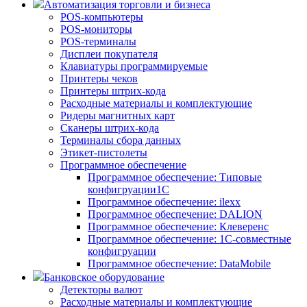
Автоматизация торговли и бизнеса
POS-компьютеры
POS-мониторы
POS-терминалы
Дисплеи покупателя
Клавиатуры программируемые
Принтеры чеков
Принтеры штрих-кода
Расходные материалы и комплектующие
Ридеры магнитных карт
Сканеры штрих-кода
Терминалы сбора данных
Этикет-пистолеты
Программное обеспечение
Программное обеспечение: Типовые
конфигруации1С
Программное обеспечение: ilexx
Программное обеспечение: DALION
Программное обеспечение: Клеверенс
Программное обеспечение: 1С-совместные
конфигруации
Программное обеспечение: DataMobile
Банковское оборудование
Детекторы валют
Расходные материалы и комплектующие