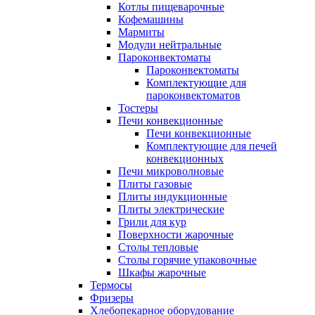
Котлы пищеварочные
Кофемашины
Мармиты
Модули нейтральные
Пароконвектоматы
Пароконвектоматы
Комплектующие для
пароконвектоматов
Тостеры
Печи конвекционные
Печи конвекционные
Комплектующие для печей
конвекционных
Печи микроволновые
Плиты газовые
Плиты индукционные
Плиты электрические
Грили для кур
Поверхности жарочные
Столы тепловые
Столы горячие упаковочные
Шкафы жарочные
Термосы
Фризеры
Хлебопекарное оборудование