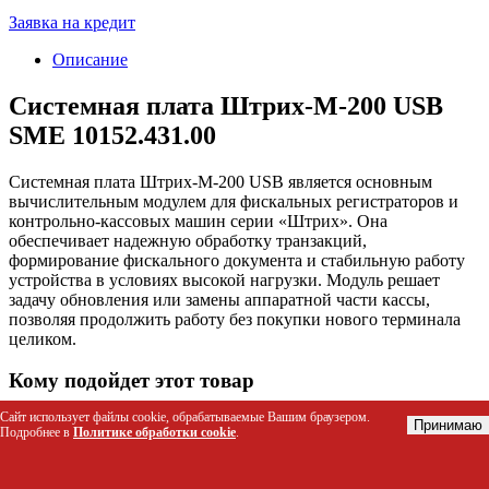
Заявка на кредит
Описание
Системная плата Штрих-М-200 USB
SME 10152.431.00
Системная плата Штрих-М-200 USB является основным
вычислительным модулем для фискальных регистраторов и
контрольно-кассовых машин серии «Штрих». Она
обеспечивает надежную обработку транзакций,
формирование фискального документа и стабильную работу
устройства в условиях высокой нагрузки. Модуль решает
задачу обновления или замены аппаратной части кассы,
позволяя продолжить работу без покупки нового терминала
целиком.
Кому подойдет этот товар
Сайт использует файлы cookie, обрабатываемые Вашим браузером.
Службы технического обслуживания кассового
Принимаю
Подробнее в
Политике обработки cookie
.
оборудования (ТО)
Владельцы малого бизнеса и розничных точек продаж,
использующие кассы «Штрих»