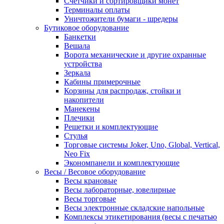
Счетчики и сортировщики монет
Терминалы оплаты
Уничтожители бумаги - шредеры
Бутиковое оборудование
Банкетки
Вешала
Ворота механические и другие охранные
устройства
Зеркала
Кабины примерочные
Корзины для распродаж, стойки и
накопители
Манекены
Плечики
Решетки и комплектующие
Стулья
Торговые системы Joker, Uno, Global, Vertical,
Neo Fix
Экономпанели и комплектующие
Весы / Весовое оборудование
Весы крановые
Весы лабораторные, ювелирные
Весы торговые
Весы электронные складские напольные
Комплексы этикетирования (весы с печатью