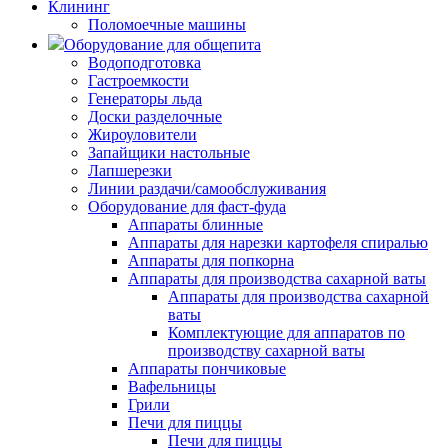
Клининг
Поломоечные машины
Оборудование для общепита
Водоподготовка
Гастроемкости
Генераторы льда
Доски разделочные
Жироуловители
Запайщики настольные
Лапшерезки
Линии раздачи/самообслуживания
Оборудование для фаст-фуда
Аппараты блинные
Аппараты для нарезки картофеля спиралью
Аппараты для попкорна
Аппараты для производства сахарной ваты
Аппараты для производства сахарной
ваты
Комплектующие для аппаратов по
производству сахарной ваты
Аппараты пончиковые
Вафельницы
Грили
Печи для пиццы
Печи для пиццы