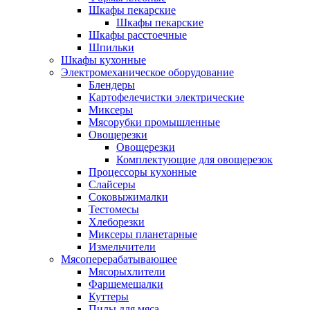
Шкафы пекарские
Шкафы пекарские
Шкафы расстоечные
Шпильки
Шкафы кухонные
Электромеханическое оборудование
Блендеры
Картофелечистки электрические
Миксеры
Мясорубки промышленные
Овощерезки
Овощерезки
Комплектующие для овощерезок
Процессоры кухонные
Слайсеры
Соковыжималки
Тестомесы
Хлеборезки
Миксеры планетарные
Измельчители
Мясоперерабатывающее
Мясорыхлители
Фаршемешалки
Куттеры
Пилы для мяса