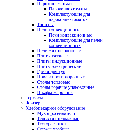
Пароконвектоматы
Пароконвектоматы
Комплектующие для
пароконвектоматов
Тостеры
Печи конвекционные
Печи конвекционные
Комплектующие для печей
конвекционных
Печи микроволновые
Плиты газовые
Плиты индукционные
Плиты электрические
Грили для кур
Поверхности жарочные
Столы тепловые
Столы горячие упаковочные
Шкафы жарочные
Термосы
Фризеры
Хлебопекарное оборудование
Мукопросеиватели
Тележки стеллажные
Тестораскатки
Формы хлебные