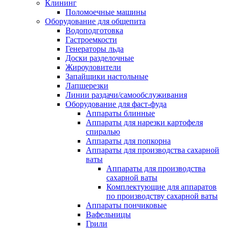
Клининг
Поломоечные машины
Оборудование для общепита
Водоподготовка
Гастроемкости
Генераторы льда
Доски разделочные
Жироуловители
Запайщики настольные
Лапшерезки
Линии раздачи/самообслуживания
Оборудование для фаст-фуда
Аппараты блинные
Аппараты для нарезки картофеля
спиралью
Аппараты для попкорна
Аппараты для производства сахарной
ваты
Аппараты для производства
сахарной ваты
Комплектующие для аппаратов
по производству сахарной ваты
Аппараты пончиковые
Вафельницы
Грили