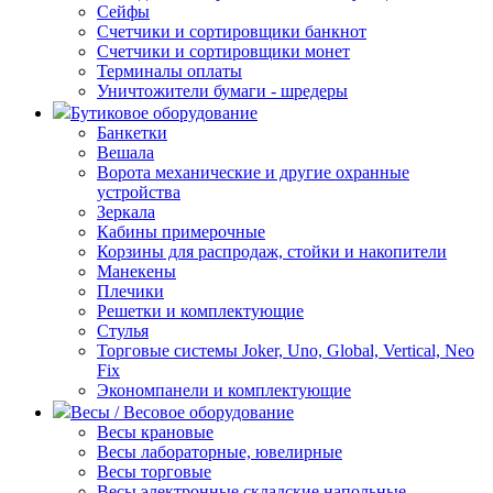
Сейфы
Счетчики и сортировщики банкнот
Счетчики и сортировщики монет
Терминалы оплаты
Уничтожители бумаги - шредеры
Бутиковое оборудование
Банкетки
Вешала
Ворота механические и другие охранные
устройства
Зеркала
Кабины примерочные
Корзины для распродаж, стойки и накопители
Манекены
Плечики
Решетки и комплектующие
Стулья
Торговые системы Joker, Uno, Global, Vertical, Neo
Fix
Экономпанели и комплектующие
Весы / Весовое оборудование
Весы крановые
Весы лабораторные, ювелирные
Весы торговые
Весы электронные складские напольные