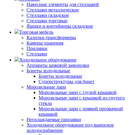
Навесные элементы для стеллажей
Стеллажи металлические
Стеллажи складские
Стеллажи торговые
Ящики и контейнеры складские
Торговая мебель
Калитки-трансформеры
Камеры хранения
Прилавки
Стеллажи
Холодильное оборудование
Аппараты шоковой заморозки
Бонеты холодильные
Бонеты холодильные
Суперструктуры для бонет
Морозильные лари
Морозильные лари с глухой крышкой
Морозильные лари с крышкой из гнутого
стекла
Морозильные лари с прямой прозрачной
крышкой
Неохлаждаемые прилавки
Холодильное оборудование под выносное
холодоснабжение