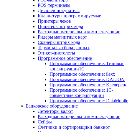
POS-терминалы
Дисплеи покупателя
Клавиатуры программируемые
Принтеры чеков
Принтеры штрих-кода
Расходные материалы и комплектующие
Ридеры магнитных карт
Сканеры штрих-кода
Терминалы сбора данных
Этикет-пистолеты
Программное обеспечение
Программное обеспечение: Типовые
конфигруации1С
Программное обеспечение: ilexx
Программное обеспечение: DALION
Программное обеспечение: Клеверенс
Программное обеспечение: 1С-
совместные конфигруации
Программное обеспечение: DataMobile
Банковское оборудование
Детекторы валют
Расходные материалы и комплектующие
Сейфы
Счетчики и сортировщики банкнот