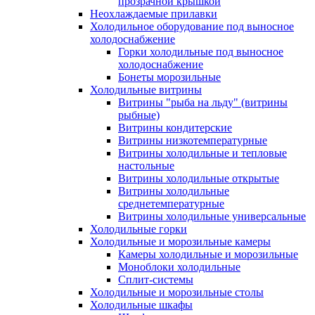
прозрачной крышкой
Неохлаждаемые прилавки
Холодильное оборудование под выносное
холодоснабжение
Горки холодильные под выносное
холодоснабжение
Бонеты морозильные
Холодильные витрины
Витрины "рыба на льду" (витрины
рыбные)
Витрины кондитерские
Витрины низкотемпературные
Витрины холодильные и тепловые
настольные
Витрины холодильные открытые
Витрины холодильные
среднетемпературные
Витрины холодильные универсальные
Холодильные горки
Холодильные и морозильные камеры
Камеры холодильные и морозильные
Моноблоки холодильные
Сплит-системы
Холодильные и морозильные столы
Холодильные шкафы