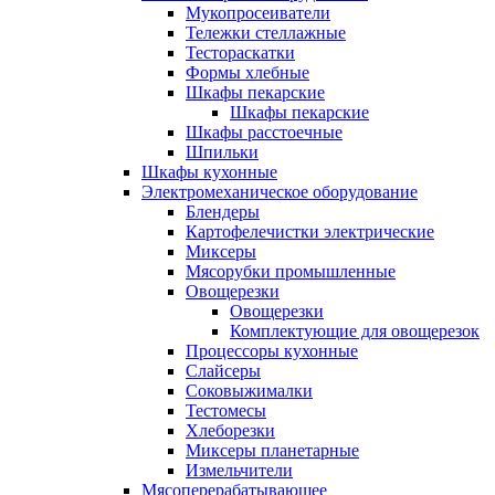
Мукопросеиватели
Тележки стеллажные
Тестораскатки
Формы хлебные
Шкафы пекарские
Шкафы пекарские
Шкафы расстоечные
Шпильки
Шкафы кухонные
Электромеханическое оборудование
Блендеры
Картофелечистки электрические
Миксеры
Мясорубки промышленные
Овощерезки
Овощерезки
Комплектующие для овощерезок
Процессоры кухонные
Слайсеры
Соковыжималки
Тестомесы
Хлеборезки
Миксеры планетарные
Измельчители
Мясоперерабатывающее