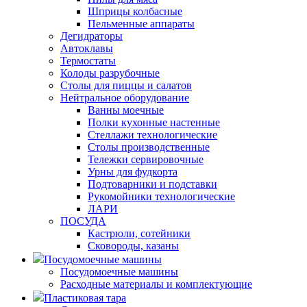
Шприцы колбасные
Пельменные аппараты
Дегидраторы
Автоклавы
Термостаты
Колоды разрубочные
Столы для пиццы и салатов
Нейтральное оборудование
Ванны моечные
Полки кухонные настенные
Стеллажи технологические
Столы производственные
Тележки сервировочные
Урны для фудкорта
Подтоварники и подставки
Рукомойники технологические
ЛАРИ
ПОСУДА
Кастрюли, сотейники
Сковороды, казаны
Посудомоечные машины
Посудомоечные машины
Расходные материалы и комплектующие
Пластиковая тара