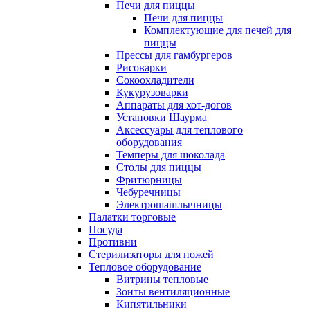
Печи для пиццы
Печи для пиццы
Комплектующие для печей для
пиццы
Прессы для гамбургеров
Рисоварки
Сокоохладители
Кукурузоварки
Аппараты для хот-догов
Установки Шаурма
Аксессуары для теплового
оборудования
Темперы для шоколада
Столы для пиццы
Фритюрницы
Чебуречницы
Электрошашлычницы
Палатки торговые
Посуда
Противни
Стерилизаторы для ножей
Тепловое оборудование
Витрины тепловые
Зонты вентиляционные
Кипятильники