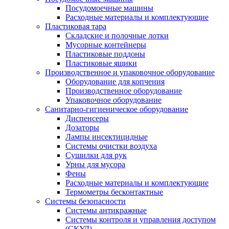
Посудомоечные машины
Расходные материалы и комплектующие
Пластиковая тара
Складские и полочные лотки
Мусорные контейнеры
Пластиковые поддоны
Пластиковые ящики
Производственное и упаковочное оборудование
Оборудование для копчения
Производственное оборудование
Упаковочное оборудование
Санитарно-гигиеническое оборудование
Диспенсеры
Дозаторы
Лампы инсектицидные
Системы очистки воздуха
Сушилки для рук
Урны для мусора
Фены
Расходные материалы и комплектующие
Термометры бесконтактные
Системы безопасности
Системы антикражные
Системы контроля и управления доступом
(СКУД)