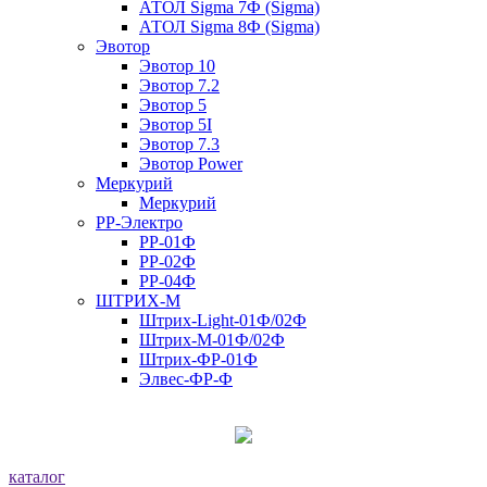
АТОЛ Sigma 7Ф (Sigma)
АТОЛ Sigma 8Ф (Sigma)
Эвотор
Эвотор 10
Эвотор 7.2
Эвотор 5
Эвотор 5I
Эвотор 7.3
Эвотор Power
Меркурий
Меркурий
РР-Электро
РР-01Ф
РР-02Ф
РР-04Ф
ШТРИХ-М
Штрих-Light-01Ф/02Ф
Штрих-М-01Ф/02Ф
Штрих-ФР-01Ф
Элвес-ФР-Ф
каталог