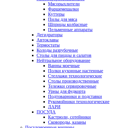
Мясорыхлители
Фаршемешалки
Куттеры
Пилы для мяса
Шприцы колбасные
Пельменные аппараты
Дегидраторы
Автоклавы
Термостаты
Колоды разрубочные
Столы для пиццы и салатов
Нейтральное оборудование
Ванны моечные
Полки кухонные настенные
Стеллажи технологические
Столы производственные
Тележки сервировочные
Урны для фудкорта
Подтоварники и подставки
Рукомойники технологические
ЛАРИ
ПОСУДА
Кастрюли, сотейники
Сковороды, казаны
Посудомоечные машины