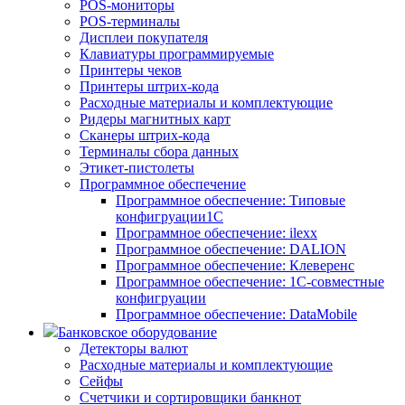
POS-мониторы
POS-терминалы
Дисплеи покупателя
Клавиатуры программируемые
Принтеры чеков
Принтеры штрих-кода
Расходные материалы и комплектующие
Ридеры магнитных карт
Сканеры штрих-кода
Терминалы сбора данных
Этикет-пистолеты
Программное обеспечение
Программное обеспечение: Типовые
конфигруации1С
Программное обеспечение: ilexx
Программное обеспечение: DALION
Программное обеспечение: Клеверенс
Программное обеспечение: 1С-совместные
конфигруации
Программное обеспечение: DataMobile
Банковское оборудование
Детекторы валют
Расходные материалы и комплектующие
Сейфы
Счетчики и сортировщики банкнот