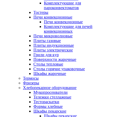
Комплектующие для
пароконвектоматов
Тостеры
Печи конвекционные
Печи конвекционные
Комплектующие для печей
конвекционных
Печи микроволновые
Плиты газовые
Плиты индукционные
Плиты электрические
Грили для кур
Поверхности жарочные
Столы тепловые
Столы горячие упаковочные
Шкафы жарочные
Термосы
Фризеры
Хлебопекарное оборудование
Мукопросеиватели
Тележки стеллажные
Тестораскатки
Формы хлебные
Шкафы пекарские
Шкафы пекарские