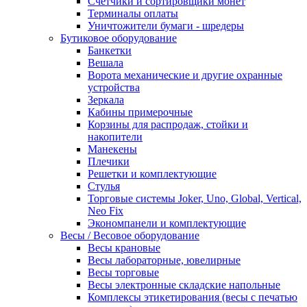
Счетчики и сортировщики монет
Терминалы оплаты
Уничтожители бумаги - шредеры
Бутиковое оборудование
Банкетки
Вешала
Ворота механические и другие охранные
устройства
Зеркала
Кабины примерочные
Корзины для распродаж, стойки и
накопители
Манекены
Плечики
Решетки и комплектующие
Стулья
Торговые системы Joker, Uno, Global, Vertical,
Neo Fix
Экономпанели и комплектующие
Весы / Весовое оборудование
Весы крановые
Весы лабораторные, ювелирные
Весы торговые
Весы электронные складские напольные
Комплексы этикетирования (весы с печатью