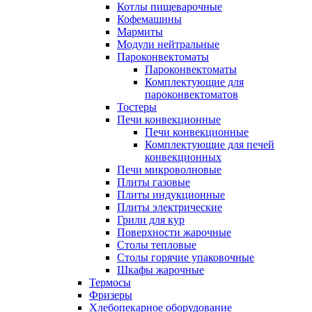
Котлы пищеварочные
Кофемашины
Мармиты
Модули нейтральные
Пароконвектоматы
Пароконвектоматы
Комплектующие для
пароконвектоматов
Тостеры
Печи конвекционные
Печи конвекционные
Комплектующие для печей
конвекционных
Печи микроволновые
Плиты газовые
Плиты индукционные
Плиты электрические
Грили для кур
Поверхности жарочные
Столы тепловые
Столы горячие упаковочные
Шкафы жарочные
Термосы
Фризеры
Хлебопекарное оборудование