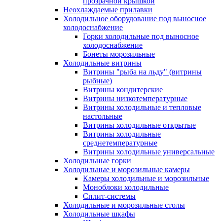
прозрачной крышкой
Неохлаждаемые прилавки
Холодильное оборудование под выносное
холодоснабжение
Горки холодильные под выносное
холодоснабжение
Бонеты морозильные
Холодильные витрины
Витрины "рыба на льду" (витрины
рыбные)
Витрины кондитерские
Витрины низкотемпературные
Витрины холодильные и тепловые
настольные
Витрины холодильные открытые
Витрины холодильные
среднетемпературные
Витрины холодильные универсальные
Холодильные горки
Холодильные и морозильные камеры
Камеры холодильные и морозильные
Моноблоки холодильные
Сплит-системы
Холодильные и морозильные столы
Холодильные шкафы