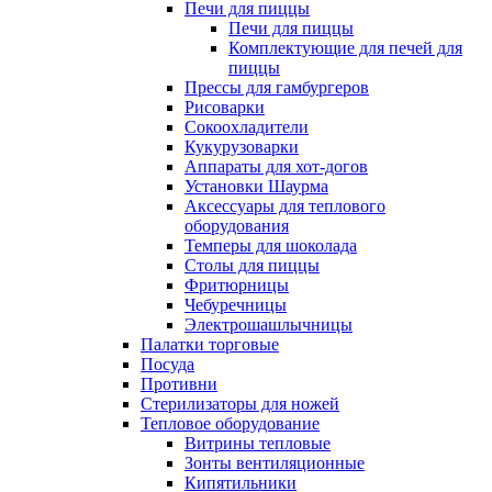
Печи для пиццы
Печи для пиццы
Комплектующие для печей для
пиццы
Прессы для гамбургеров
Рисоварки
Сокоохладители
Кукурузоварки
Аппараты для хот-догов
Установки Шаурма
Аксессуары для теплового
оборудования
Темперы для шоколада
Столы для пиццы
Фритюрницы
Чебуречницы
Электрошашлычницы
Палатки торговые
Посуда
Противни
Стерилизаторы для ножей
Тепловое оборудование
Витрины тепловые
Зонты вентиляционные
Кипятильники