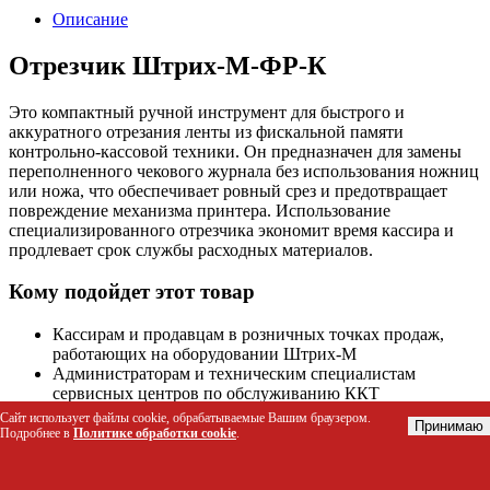
Описание
Отрезчик Штрих-М-ФР-К
Это компактный ручной инструмент для быстрого и
аккуратного отрезания ленты из фискальной памяти
контрольно-кассовой техники. Он предназначен для замены
переполненного чекового журнала без использования ножниц
или ножа, что обеспечивает ровный срез и предотвращает
повреждение механизма принтера. Использование
специализированного отрезчика экономит время кассира и
продлевает срок службы расходных материалов.
Кому подойдет этот товар
Кассирам и продавцам в розничных точках продаж,
работающих на оборудовании Штрих-М
Администраторам и техническим специалистам
сервисных центров по обслуживанию ККТ
Бухгалтерам и владельцам малого бизнеса,
Сайт использует файлы cookie, обрабатываемые Вашим браузером.
Принимаю
самостоятельно меняющим чековые ленты
Подробнее в
Политике обработки cookie
.
Сотрудникам сферы HoReCa (кафе, бары, рестораны),
где требуется быстрая замена журналов