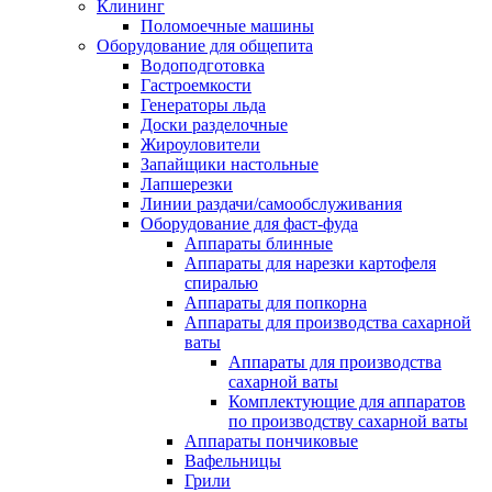
Клининг
Поломоечные машины
Оборудование для общепита
Водоподготовка
Гастроемкости
Генераторы льда
Доски разделочные
Жироуловители
Запайщики настольные
Лапшерезки
Линии раздачи/самообслуживания
Оборудование для фаст-фуда
Аппараты блинные
Аппараты для нарезки картофеля
спиралью
Аппараты для попкорна
Аппараты для производства сахарной
ваты
Аппараты для производства
сахарной ваты
Комплектующие для аппаратов
по производству сахарной ваты
Аппараты пончиковые
Вафельницы
Грили