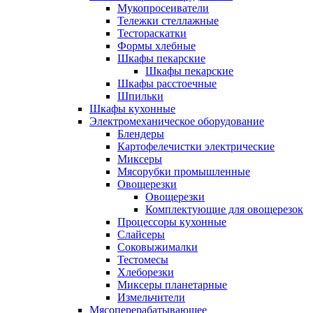
Мукопросеиватели
Тележки стеллажные
Тестораскатки
Формы хлебные
Шкафы пекарские
Шкафы пекарские
Шкафы расстоечные
Шпильки
Шкафы кухонные
Электромеханическое оборудование
Блендеры
Картофелечистки электрические
Миксеры
Мясорубки промышленные
Овощерезки
Овощерезки
Комплектующие для овощерезок
Процессоры кухонные
Слайсеры
Соковыжималки
Тестомесы
Хлеборезки
Миксеры планетарные
Измельчители
Мясоперерабатывающее