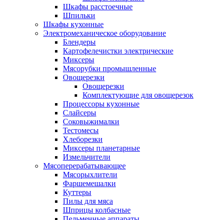
Шкафы расстоечные
Шпильки
Шкафы кухонные
Электромеханическое оборудование
Блендеры
Картофелечистки электрические
Миксеры
Мясорубки промышленные
Овощерезки
Овощерезки
Комплектующие для овощерезок
Процессоры кухонные
Слайсеры
Соковыжималки
Тестомесы
Хлеборезки
Миксеры планетарные
Измельчители
Мясоперерабатывающее
Мясорыхлители
Фаршемешалки
Куттеры
Пилы для мяса
Шприцы колбасные
Пельменные аппараты