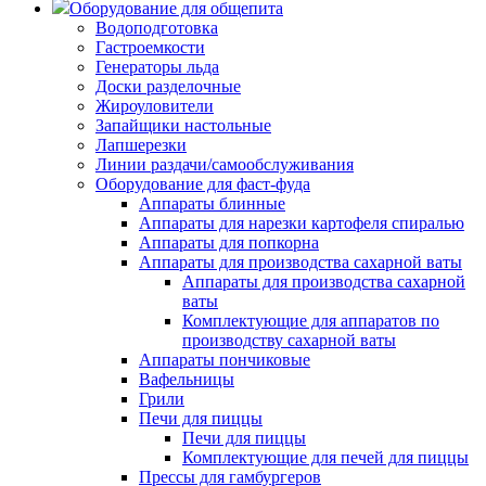
Оборудование для общепита
Водоподготовка
Гастроемкости
Генераторы льда
Доски разделочные
Жироуловители
Запайщики настольные
Лапшерезки
Линии раздачи/самообслуживания
Оборудование для фаст-фуда
Аппараты блинные
Аппараты для нарезки картофеля спиралью
Аппараты для попкорна
Аппараты для производства сахарной ваты
Аппараты для производства сахарной
ваты
Комплектующие для аппаратов по
производству сахарной ваты
Аппараты пончиковые
Вафельницы
Грили
Печи для пиццы
Печи для пиццы
Комплектующие для печей для пиццы
Прессы для гамбургеров