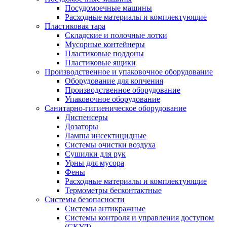
Посудомоечные машины
Расходные материалы и комплектующие
Пластиковая тара
Складские и полочные лотки
Мусорные контейнеры
Пластиковые поддоны
Пластиковые ящики
Производственное и упаковочное оборудование
Оборудование для копчения
Производственное оборудование
Упаковочное оборудование
Санитарно-гигиеническое оборудование
Диспенсеры
Дозаторы
Лампы инсектицидные
Системы очистки воздуха
Сушилки для рук
Урны для мусора
Фены
Расходные материалы и комплектующие
Термометры бесконтактные
Системы безопасности
Системы антикражные
Системы контроля и управления доступом
(СКУД)