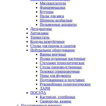
Мясорыхлители
Фаршемешалки
Куттеры
Пилы для мяса
Шприцы колбасные
Пельменные аппараты
Дегидраторы
Автоклавы
Термостаты
Колоды разрубочные
Столы для пиццы и салатов
Нейтральное оборудование
Ванны моечные
Полки кухонные настенные
Стеллажи технологические
Столы производственные
Тележки сервировочные
Урны для фудкорта
Подтоварники и подставки
Рукомойники технологические
ЛАРИ
ПОСУДА
Кастрюли, сотейники
Сковороды, казаны
Посудомоечные машины