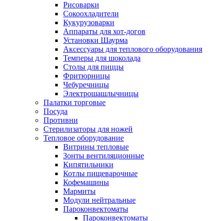
Рисоварки
Сокоохладители
Кукурузоварки
Аппараты для хот-догов
Установки Шаурма
Аксессуары для теплового оборудования
Темперы для шоколада
Столы для пиццы
Фритюрницы
Чебуречницы
Электрошашлычницы
Палатки торговые
Посуда
Противни
Стерилизаторы для ножей
Тепловое оборудование
Витрины тепловые
Зонты вентиляционные
Кипятильники
Котлы пищеварочные
Кофемашины
Мармиты
Модули нейтральные
Пароконвектоматы
Пароконвектоматы