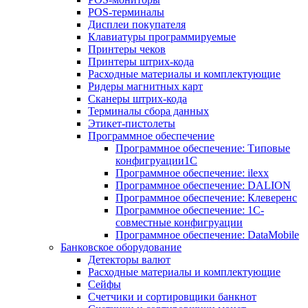
POS-терминалы
Дисплеи покупателя
Клавиатуры программируемые
Принтеры чеков
Принтеры штрих-кода
Расходные материалы и комплектующие
Ридеры магнитных карт
Сканеры штрих-кода
Терминалы сбора данных
Этикет-пистолеты
Программное обеспечение
Программное обеспечение: Типовые
конфигруации1С
Программное обеспечение: ilexx
Программное обеспечение: DALION
Программное обеспечение: Клеверенс
Программное обеспечение: 1С-
совместные конфигруации
Программное обеспечение: DataMobile
Банковское оборудование
Детекторы валют
Расходные материалы и комплектующие
Сейфы
Счетчики и сортировщики банкнот