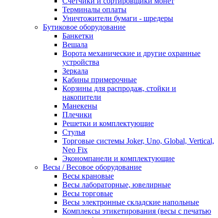
Счетчики и сортировщики монет
Терминалы оплаты
Уничтожители бумаги - шредеры
Бутиковое оборудование
Банкетки
Вешала
Ворота механические и другие охранные
устройства
Зеркала
Кабины примерочные
Корзины для распродаж, стойки и
накопители
Манекены
Плечики
Решетки и комплектующие
Стулья
Торговые системы Joker, Uno, Global, Vertical,
Neo Fix
Экономпанели и комплектующие
Весы / Весовое оборудование
Весы крановые
Весы лабораторные, ювелирные
Весы торговые
Весы электронные складские напольные
Комплексы этикетирования (весы с печатью