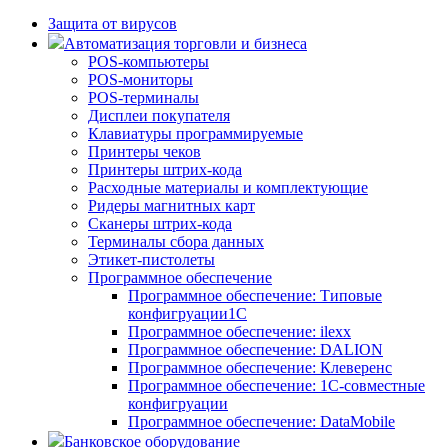
Защита от вирусов
Автоматизация торговли и бизнеса
POS-компьютеры
POS-мониторы
POS-терминалы
Дисплеи покупателя
Клавиатуры программируемые
Принтеры чеков
Принтеры штрих-кода
Расходные материалы и комплектующие
Ридеры магнитных карт
Сканеры штрих-кода
Терминалы сбора данных
Этикет-пистолеты
Программное обеспечение
Программное обеспечение: Типовые
конфигруации1С
Программное обеспечение: ilexx
Программное обеспечение: DALION
Программное обеспечение: Клеверенс
Программное обеспечение: 1С-совместные
конфигруации
Программное обеспечение: DataMobile
Банковское оборудование