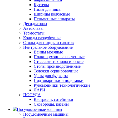
Куттеры
Пилы для мяса
Шприцы колбасные
Пельменные аппараты
Дегидраторы
Автоклавы
Термостаты
Колоды разрубочные
Столы для пиццы и салатов
Нейтральное оборудование
Ванны моечные
Полки кухонные настенные
Стеллажи технологические
Столы производственные
Тележки сервировочные
Урны для фудкорта
Подтоварники и подставки
Рукомойники технологические
ЛАРИ
ПОСУДА
Кастрюли, сотейники
Сковороды, казаны
Посудомоечные машины
Посудомоечные машины