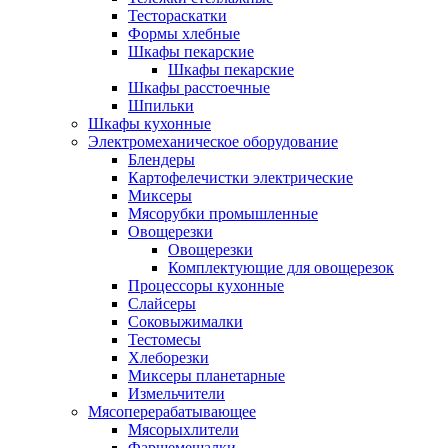
Тестораскатки
Формы хлебные
Шкафы пекарские
Шкафы пекарские
Шкафы расстоечные
Шпильки
Шкафы кухонные
Электромеханическое оборудование
Блендеры
Картофелечистки электрические
Миксеры
Мясорубки промышленные
Овощерезки
Овощерезки
Комплектующие для овощерезок
Процессоры кухонные
Слайсеры
Соковыжималки
Тестомесы
Хлеборезки
Миксеры планетарные
Измельчители
Мясоперерабатывающее
Мясорыхлители
Фаршемешалки