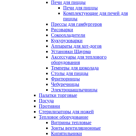
Печи для пиццы
Печи для пиццы
Комплектующие для печей для
пиццы
Прессы для гамбургеров
Рисоварки
Сокоохладители
Кукурузоварки
Аппараты для хот-догов
Установки Шаурма
Аксессуары для теплового
оборудования
Темперы для шоколада
Столы для пиццы
Фритюрницы
Чебуречницы
Электрошашлычницы
Палатки торговые
Посуда
Противни
Стерилизаторы для ножей
Тепловое оборудование
Витрины тепловые
Зонты вентиляционные
Кипятильники