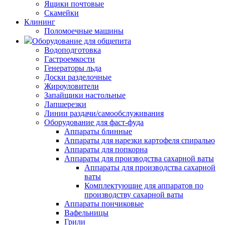
Ящики почтовые
Скамейки
Клининг
Поломоечные машины
Оборудование для общепита
Водоподготовка
Гастроемкости
Генераторы льда
Доски разделочные
Жироуловители
Запайщики настольные
Лапшерезки
Линии раздачи/самообслуживания
Оборудование для фаст-фуда
Аппараты блинные
Аппараты для нарезки картофеля спиралью
Аппараты для попкорна
Аппараты для производства сахарной ваты
Аппараты для производства сахарной
ваты
Комплектующие для аппаратов по
производству сахарной ваты
Аппараты пончиковые
Вафельницы
Грили