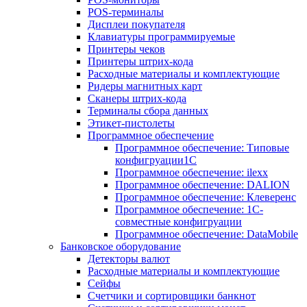
POS-терминалы
Дисплеи покупателя
Клавиатуры программируемые
Принтеры чеков
Принтеры штрих-кода
Расходные материалы и комплектующие
Ридеры магнитных карт
Сканеры штрих-кода
Терминалы сбора данных
Этикет-пистолеты
Программное обеспечение
Программное обеспечение: Типовые
конфигруации1С
Программное обеспечение: ilexx
Программное обеспечение: DALION
Программное обеспечение: Клеверенс
Программное обеспечение: 1С-
совместные конфигруации
Программное обеспечение: DataMobile
Банковское оборудование
Детекторы валют
Расходные материалы и комплектующие
Сейфы
Счетчики и сортировщики банкнот