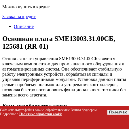
Можно купить в кредит
Заявка на кредит
Описание
Основная плата SME13003.31.00СБ,
125681 (RR-01)
Основная плата управления SME13003.31.00СБ является
ключевым компонентом для промышленного оборудования и
автоматизированных систем. Она обеспечивает стабильную
работу электронных устройств, обрабатывая сигналы и
управляя периферийными модулями. Установка данной платы
решает проблему поломок или устаревания контроллеров,
позволяя быстро восстановить функциональность техники без
замены всего агрегата.
Кому подойдет этот товар
Сайт использует файлы cookie, обрабатываемые Вашим браузером.
Принимаю
Подробнее в
Политике обработки cookie
.
Инженерам-наладчикам и техническим специалистам
сервисных центров для ремонта промышленного
оборудования.