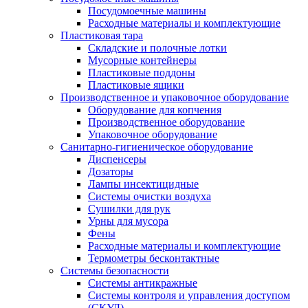
Посудомоечные машины
Расходные материалы и комплектующие
Пластиковая тара
Складские и полочные лотки
Мусорные контейнеры
Пластиковые поддоны
Пластиковые ящики
Производственное и упаковочное оборудование
Оборудование для копчения
Производственное оборудование
Упаковочное оборудование
Санитарно-гигиеническое оборудование
Диспенсеры
Дозаторы
Лампы инсектицидные
Системы очистки воздуха
Сушилки для рук
Урны для мусора
Фены
Расходные материалы и комплектующие
Термометры бесконтактные
Системы безопасности
Системы антикражные
Системы контроля и управления доступом
(СКУД)