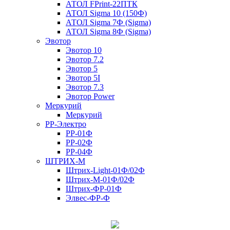
АТОЛ FPrint-22ПТК
АТОЛ Sigma 10 (150Ф)
АТОЛ Sigma 7Ф (Sigma)
АТОЛ Sigma 8Ф (Sigma)
Эвотор
Эвотор 10
Эвотор 7.2
Эвотор 5
Эвотор 5I
Эвотор 7.3
Эвотор Power
Меркурий
Меркурий
РР-Электро
РР-01Ф
РР-02Ф
РР-04Ф
ШТРИХ-М
Штрих-Light-01Ф/02Ф
Штрих-М-01Ф/02Ф
Штрих-ФР-01Ф
Элвес-ФР-Ф