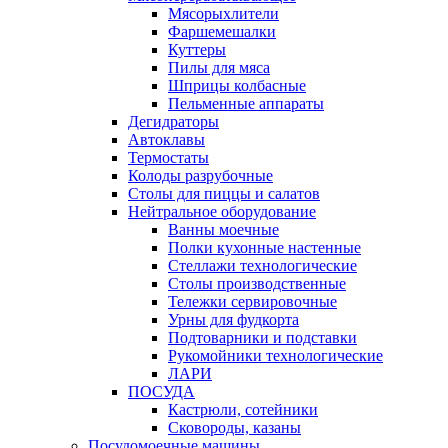
Мясорыхлители
Фаршемешалки
Куттеры
Пилы для мяса
Шприцы колбасные
Пельменные аппараты
Дегидраторы
Автоклавы
Термостаты
Колоды разрубочные
Столы для пиццы и салатов
Нейтральное оборудование
Ванны моечные
Полки кухонные настенные
Стеллажи технологические
Столы производственные
Тележки сервировочные
Урны для фудкорта
Подтоварники и подставки
Рукомойники технологические
ЛАРИ
ПОСУДА
Кастрюли, сотейники
Сковороды, казаны
Посудомоечные машины