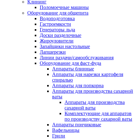
Клининг
Поломоечные машины
Оборудование для общепита
Водоподготовка
Гастроемкости
Генераторы льда
Доски разделочные
Жироуловители
Запайщики настольные
Лапшерезки
Линии раздачи/самообслуживания
Оборудование для фаст-фуда
Аппараты блинные
Аппараты для нарезки картофеля
спиралью
Аппараты для попкорна
Аппараты для производства сахарной
ваты
Аппараты для производства
сахарной ваты
Комплектующие для аппаратов
по производству сахарной ваты
Аппараты пончиковые
Вафельницы
Грили