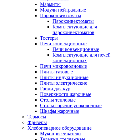
Мармиты
Модули нейтральные
Пароконвектоматы
Пароконвектоматы
Комплектующие для
пароконвектоматов
Тостеры
Печи конвекционные
Печи конвекционные
Комплектующие для печей
конвекционных
Печи микроволновые
Плиты газовые
Плиты индукционные
Плиты электрические
Грили для кур
Поверхности жарочные
Столы тепловые
Столы горячие упаковочные
Шкафы жарочные
Термосы
Фризеры
Хлебопекарное оборудование
Мукопросеиватели
Тележки стеллажные