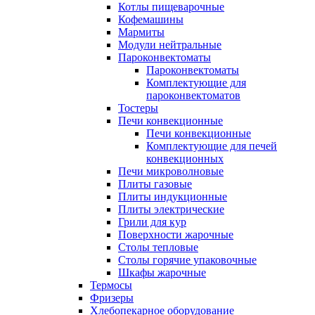
Котлы пищеварочные
Кофемашины
Мармиты
Модули нейтральные
Пароконвектоматы
Пароконвектоматы
Комплектующие для
пароконвектоматов
Тостеры
Печи конвекционные
Печи конвекционные
Комплектующие для печей
конвекционных
Печи микроволновые
Плиты газовые
Плиты индукционные
Плиты электрические
Грили для кур
Поверхности жарочные
Столы тепловые
Столы горячие упаковочные
Шкафы жарочные
Термосы
Фризеры
Хлебопекарное оборудование