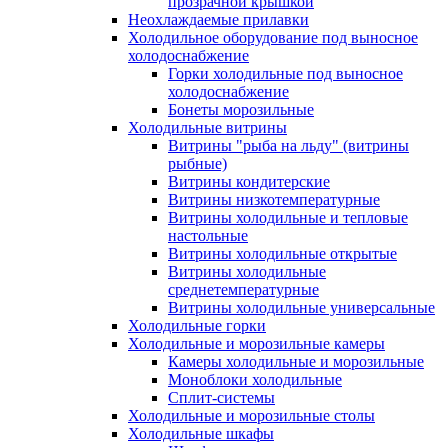
прозрачной крышкой
Неохлаждаемые прилавки
Холодильное оборудование под выносное
холодоснабжение
Горки холодильные под выносное
холодоснабжение
Бонеты морозильные
Холодильные витрины
Витрины "рыба на льду" (витрины
рыбные)
Витрины кондитерские
Витрины низкотемпературные
Витрины холодильные и тепловые
настольные
Витрины холодильные открытые
Витрины холодильные
среднетемпературные
Витрины холодильные универсальные
Холодильные горки
Холодильные и морозильные камеры
Камеры холодильные и морозильные
Моноблоки холодильные
Сплит-системы
Холодильные и морозильные столы
Холодильные шкафы