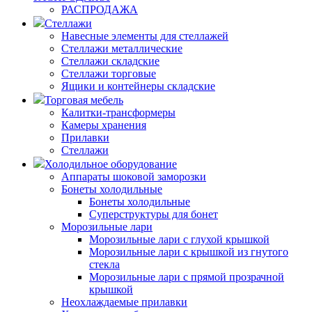
РАСПРОДАЖА
Стеллажи
Навесные элементы для стеллажей
Стеллажи металлические
Стеллажи складские
Стеллажи торговые
Ящики и контейнеры складские
Торговая мебель
Калитки-трансформеры
Камеры хранения
Прилавки
Стеллажи
Холодильное оборудование
Аппараты шоковой заморозки
Бонеты холодильные
Бонеты холодильные
Суперструктуры для бонет
Морозильные лари
Морозильные лари с глухой крышкой
Морозильные лари с крышкой из гнутого
стекла
Морозильные лари с прямой прозрачной
крышкой
Неохлаждаемые прилавки