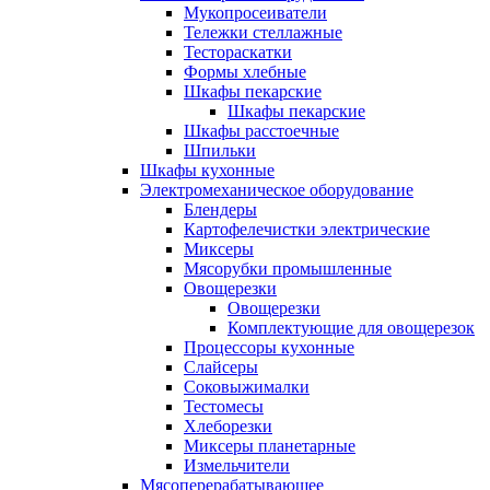
Мукопросеиватели
Тележки стеллажные
Тестораскатки
Формы хлебные
Шкафы пекарские
Шкафы пекарские
Шкафы расстоечные
Шпильки
Шкафы кухонные
Электромеханическое оборудование
Блендеры
Картофелечистки электрические
Миксеры
Мясорубки промышленные
Овощерезки
Овощерезки
Комплектующие для овощерезок
Процессоры кухонные
Слайсеры
Соковыжималки
Тестомесы
Хлеборезки
Миксеры планетарные
Измельчители
Мясоперерабатывающее