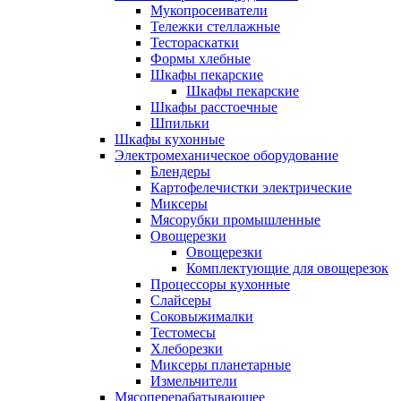
Мукопросеиватели
Тележки стеллажные
Тестораскатки
Формы хлебные
Шкафы пекарские
Шкафы пекарские
Шкафы расстоечные
Шпильки
Шкафы кухонные
Электромеханическое оборудование
Блендеры
Картофелечистки электрические
Миксеры
Мясорубки промышленные
Овощерезки
Овощерезки
Комплектующие для овощерезок
Процессоры кухонные
Слайсеры
Соковыжималки
Тестомесы
Хлеборезки
Миксеры планетарные
Измельчители
Мясоперерабатывающее