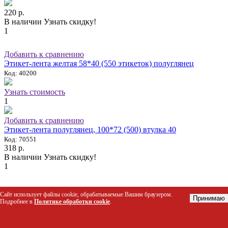
220 р.
В наличии
Узнать скидку!
1
Добавить к сравнению
Этикет-лента желтая 58*40 (550 этикеток) полуглянец
Код: 40200
Узнать стоимость
1
Добавить к сравнению
Этикет-лента полуглянец, 100*72 (500) втулка 40
Код: 70551
318 р.
В наличии
Узнать скидку!
1
Добавить к сравнению
Сайт использует файлы cookie, обрабатываемые Вашим браузером.
Принимаю
Этикетлента 21.5*12 белая
Подробнее в
Политике обработки cookie
.
Код: 00356
35 р.