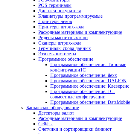
POS-терминалы
Дисплеи покупателя
Клавиатуры программируемые
Принтеры чеков
Принтеры штрих-кода
Расходные материалы и комплектующие
Ридеры магнитных карт
Сканеры штрих-кода
Терминалы сбора данных
Этикет-пистолеты
Программное обеспечение
Программное обеспечение: Типовые
конфигруации1С
Программное обеспечение: ilexx
Программное обеспечение: DALION
Программное обеспечение: Клеверенс
Программное обеспечение: 1С-
совместные конфигруации
Программное обеспечение: DataMobile
Банковское оборудование
Детекторы валют
Расходные материалы и комплектующие
Сейфы
Счетчики и сортировщики банкнот