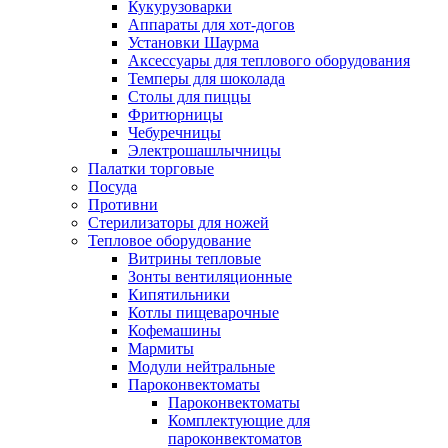
Кукурузоварки
Аппараты для хот-догов
Установки Шаурма
Аксессуары для теплового оборудования
Темперы для шоколада
Столы для пиццы
Фритюрницы
Чебуречницы
Электрошашлычницы
Палатки торговые
Посуда
Противни
Стерилизаторы для ножей
Тепловое оборудование
Витрины тепловые
Зонты вентиляционные
Кипятильники
Котлы пищеварочные
Кофемашины
Мармиты
Модули нейтральные
Пароконвектоматы
Пароконвектоматы
Комплектующие для
пароконвектоматов