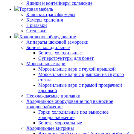
Ящики и контейнеры складские
Торговая мебель
Калитки-трансформеры
Камеры хранения
Прилавки
Стеллажи
Холодильное оборудование
Аппараты шоковой заморозки
Бонеты холодильные
Бонеты холодильные
Суперструктуры для бонет
Морозильные лари
Морозильные лари с глухой крышкой
Морозильные лари с крышкой из гнутого
стекла
Морозильные лари с прямой прозрачной
крышкой
Неохлаждаемые прилавки
Холодильное оборудование под выносное
холодоснабжение
Горки холодильные под выносное
холодоснабжение
Бонеты морозильные
Холодильные витрины
Витрины "рыба на льду" (витрины рыбные)