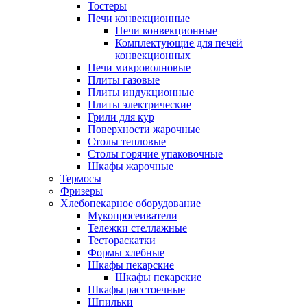
Тостеры
Печи конвекционные
Печи конвекционные
Комплектующие для печей
конвекционных
Печи микроволновые
Плиты газовые
Плиты индукционные
Плиты электрические
Грили для кур
Поверхности жарочные
Столы тепловые
Столы горячие упаковочные
Шкафы жарочные
Термосы
Фризеры
Хлебопекарное оборудование
Мукопросеиватели
Тележки стеллажные
Тестораскатки
Формы хлебные
Шкафы пекарские
Шкафы пекарские
Шкафы расстоечные
Шпильки