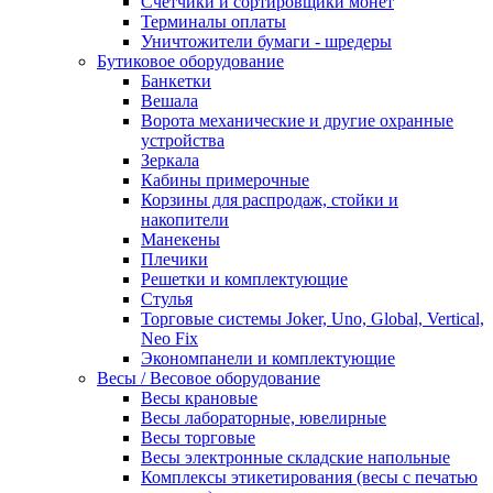
Счетчики и сортировщики монет
Терминалы оплаты
Уничтожители бумаги - шредеры
Бутиковое оборудование
Банкетки
Вешала
Ворота механические и другие охранные
устройства
Зеркала
Кабины примерочные
Корзины для распродаж, стойки и
накопители
Манекены
Плечики
Решетки и комплектующие
Стулья
Торговые системы Joker, Uno, Global, Vertical,
Neo Fix
Экономпанели и комплектующие
Весы / Весовое оборудование
Весы крановые
Весы лабораторные, ювелирные
Весы торговые
Весы электронные складские напольные
Комплексы этикетирования (весы с печатью