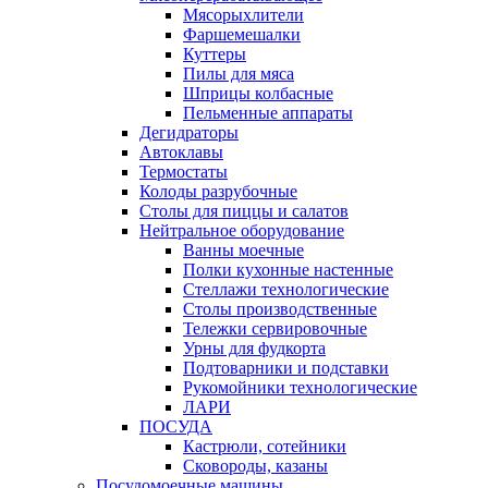
Мясорыхлители
Фаршемешалки
Куттеры
Пилы для мяса
Шприцы колбасные
Пельменные аппараты
Дегидраторы
Автоклавы
Термостаты
Колоды разрубочные
Столы для пиццы и салатов
Нейтральное оборудование
Ванны моечные
Полки кухонные настенные
Стеллажи технологические
Столы производственные
Тележки сервировочные
Урны для фудкорта
Подтоварники и подставки
Рукомойники технологические
ЛАРИ
ПОСУДА
Кастрюли, сотейники
Сковороды, казаны
Посудомоечные машины