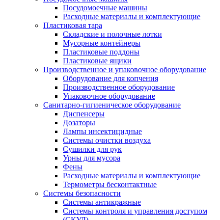
Посудомоечные машины
Расходные материалы и комплектующие
Пластиковая тара
Складские и полочные лотки
Мусорные контейнеры
Пластиковые поддоны
Пластиковые ящики
Производственное и упаковочное оборудование
Оборудование для копчения
Производственное оборудование
Упаковочное оборудование
Санитарно-гигиеническое оборудование
Диспенсеры
Дозаторы
Лампы инсектицидные
Системы очистки воздуха
Сушилки для рук
Урны для мусора
Фены
Расходные материалы и комплектующие
Термометры бесконтактные
Системы безопасности
Системы антикражные
Системы контроля и управления доступом
(СКУД)