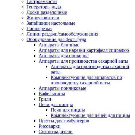
Гастроемкости
Генераторы льда
Доски разделочные
Жироуловители
Запайщики настольные
Лапшерезки
Линии раздачи/самообслуживания
Оборудование для фаст-фуда
Аппараты блинные
Аппараты для нарезки картофеля спиралью
Аппараты для попкорна
Аппараты для производства сахарной ваты
Аппараты для производства сахарной
ваты
Комплектующие для аппаратов по
производству сахарной ваты
Аппараты пончиковые
Вафельницы
Грили
Печи для пиццы
Печи для пиццы
Комплектующие для печей для пиццы
Прессы для гамбургеров
Рисоварки
Сокоохладители