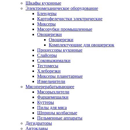
Шкафы кухонные
Электромеханическое оборудование
Блендеры
Картофелечистки электрические
Миксеры
Мясорубки промышленные
Овощерезки
Овощерезки
Комплектующие для овощерезок
Процессоры кухонные
Слайсеры
Соковыжималки
Тестомесы
Хлеборезки
Миксеры планетарные
Измельчители
Мясоперерабатывающее
Мясорыхлители
Фаршемешалки
Куттеры
Пилы для мяса
Шприцы колбасные
Пельменные аппараты
Дегидраторы
Автоклавы