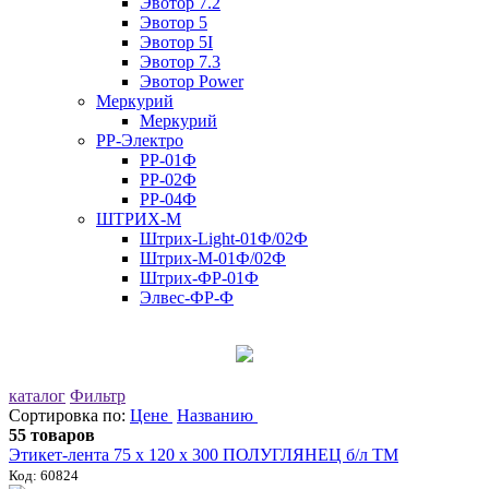
Эвотор 7.2
Эвотор 5
Эвотор 5I
Эвотор 7.3
Эвотор Power
Меркурий
Меркурий
РР-Электро
РР-01Ф
РР-02Ф
РР-04Ф
ШТРИХ-М
Штрих-Light-01Ф/02Ф
Штрих-М-01Ф/02Ф
Штрих-ФР-01Ф
Элвес-ФР-Ф
каталог
Фильтр
Сортировка по:
Цене
Названию
55 товаров
Этикет-лента 75 х 120 x 300 ПОЛУГЛЯНЕЦ б/л ТМ
Код: 60824