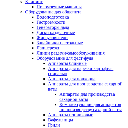
Клининг
Поломоечные машины
Оборудование для общепита
Водоподготовка
Гастроемкости
Генераторы льда
Доски разделочные
Жироуловители
Запайщики настольные
Лапшерезки
Линии раздачи/самообслуживания
Оборудование для фаст-фуда
Аппараты блинные
Аппараты для нарезки картофеля
спиралью
Аппараты для попкорна
Аппараты для производства сахарной
ваты
Аппараты для производства
сахарной ваты
Комплектующие для аппаратов
по производству сахарной ваты
Аппараты пончиковые
Вафельницы
Грили