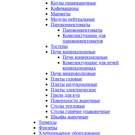
Котлы пищеварочные
Кофемашины
Мармиты
Модули нейтральные
Пароконвектоматы
Пароконвектоматы
Комплектующие для
пароконвектоматов
Тостеры
Печи конвекционные
Печи конвекционные
Комплектующие для печей
конвекционных
Печи микроволновые
Плиты газовые
Плиты индукционные
Плиты электрические
Грили для кур
Поверхности жарочные
Столы тепловые
Столы горячие упаковочные
Шкафы жарочные
Термосы
Фризеры
Хлебопекарное оборудование