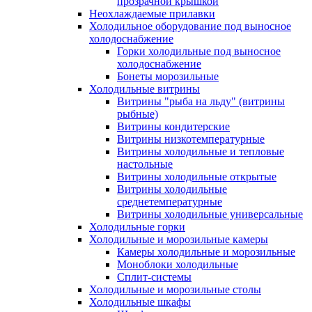
прозрачной крышкой
Неохлаждаемые прилавки
Холодильное оборудование под выносное
холодоснабжение
Горки холодильные под выносное
холодоснабжение
Бонеты морозильные
Холодильные витрины
Витрины "рыба на льду" (витрины
рыбные)
Витрины кондитерские
Витрины низкотемпературные
Витрины холодильные и тепловые
настольные
Витрины холодильные открытые
Витрины холодильные
среднетемпературные
Витрины холодильные универсальные
Холодильные горки
Холодильные и морозильные камеры
Камеры холодильные и морозильные
Моноблоки холодильные
Сплит-системы
Холодильные и морозильные столы
Холодильные шкафы