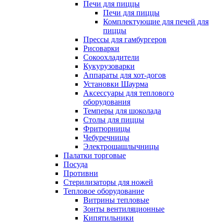
Печи для пиццы
Печи для пиццы
Комплектующие для печей для
пиццы
Прессы для гамбургеров
Рисоварки
Сокоохладители
Кукурузоварки
Аппараты для хот-догов
Установки Шаурма
Аксессуары для теплового
оборудования
Темперы для шоколада
Столы для пиццы
Фритюрницы
Чебуречницы
Электрошашлычницы
Палатки торговые
Посуда
Противни
Стерилизаторы для ножей
Тепловое оборудование
Витрины тепловые
Зонты вентиляционные
Кипятильники