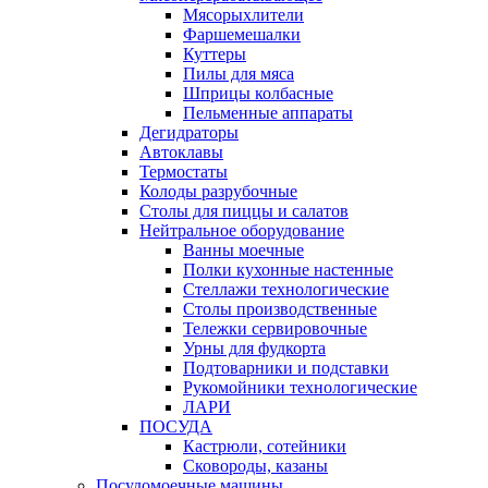
Мясорыхлители
Фаршемешалки
Куттеры
Пилы для мяса
Шприцы колбасные
Пельменные аппараты
Дегидраторы
Автоклавы
Термостаты
Колоды разрубочные
Столы для пиццы и салатов
Нейтральное оборудование
Ванны моечные
Полки кухонные настенные
Стеллажи технологические
Столы производственные
Тележки сервировочные
Урны для фудкорта
Подтоварники и подставки
Рукомойники технологические
ЛАРИ
ПОСУДА
Кастрюли, сотейники
Сковороды, казаны
Посудомоечные машины