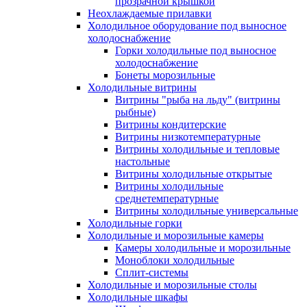
прозрачной крышкой
Неохлаждаемые прилавки
Холодильное оборудование под выносное
холодоснабжение
Горки холодильные под выносное
холодоснабжение
Бонеты морозильные
Холодильные витрины
Витрины "рыба на льду" (витрины
рыбные)
Витрины кондитерские
Витрины низкотемпературные
Витрины холодильные и тепловые
настольные
Витрины холодильные открытые
Витрины холодильные
среднетемпературные
Витрины холодильные универсальные
Холодильные горки
Холодильные и морозильные камеры
Камеры холодильные и морозильные
Моноблоки холодильные
Сплит-системы
Холодильные и морозильные столы
Холодильные шкафы