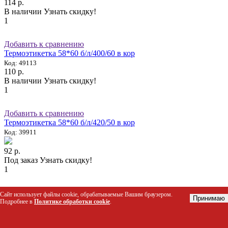
114 р.
В наличии
Узнать скидку!
1
Добавить к сравнению
Термоэтикетка 58*60 б/л/400/60 в кор
Код: 49113
110 р.
В наличии
Узнать скидку!
1
Добавить к сравнению
Термоэтикетка 58*60 б/л/420/50 в кор
Код: 39911
92 р.
Под заказ
Узнать скидку!
1
Добавить к сравнению
Сайт использует файлы cookie, обрабатываемые Вашим браузером.
Принимаю
Термоэтикетка 58*60 б/л/420/60 в кор
Подробнее в
Политике обработки cookie
.
Код: 48595