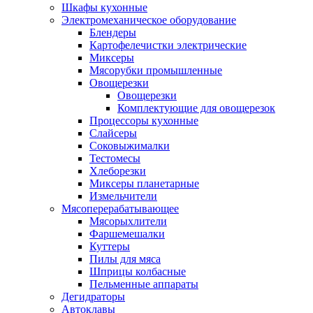
Шкафы кухонные
Электромеханическое оборудование
Блендеры
Картофелечистки электрические
Миксеры
Мясорубки промышленные
Овощерезки
Овощерезки
Комплектующие для овощерезок
Процессоры кухонные
Слайсеры
Соковыжималки
Тестомесы
Хлеборезки
Миксеры планетарные
Измельчители
Мясоперерабатывающее
Мясорыхлители
Фаршемешалки
Куттеры
Пилы для мяса
Шприцы колбасные
Пельменные аппараты
Дегидраторы
Автоклавы