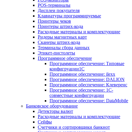
POS-терминалы
Дисплеи покупателя
Клавиатуры программируемые
Принтеры чеков
Принтеры штрих-кода
Расходные материалы и комплектующие
Ридеры магнитных карт
Сканеры штрих-кода
Терминалы сбора данных
Этикет-пистолеты
Программное обеспечение
Программное обеспечение: Типовые
конфигруации1С
Программное обеспечение: ilexx
Программное обеспечение: DALION
Программное обеспечение: Клеверенс
Программное обеспечение: 1С-
совместные конфигруации
Программное обеспечение: DataMobile
Банковское оборудование
Детекторы валют
Расходные материалы и комплектующие
Сейфы
Счетчики и сортировщики банкнот