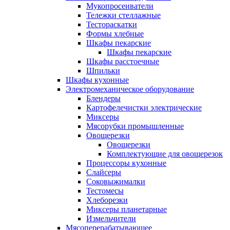
Мукопросеиватели
Тележки стеллажные
Тестораскатки
Формы хлебные
Шкафы пекарские
Шкафы пекарские
Шкафы расстоечные
Шпильки
Шкафы кухонные
Электромеханическое оборудование
Блендеры
Картофелечистки электрические
Миксеры
Мясорубки промышленные
Овощерезки
Овощерезки
Комплектующие для овощерезок
Процессоры кухонные
Слайсеры
Соковыжималки
Тестомесы
Хлеборезки
Миксеры планетарные
Измельчители
Мясоперерабатывающее