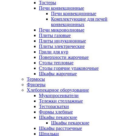
Тостеры
Печи конвекционные
Печи конвекционные
Комплектующие для печей
конвекционных
Печи микроволновые
Плиты газовые
Плиты индукционные
Плиты электрические
Грили для кур
Поверхности жарочные
Столы тепловые
Столы горячие упаковочные
Шкафы жарочные
Термосы
Фризеры
Хлебопекарное оборудование
Мукопросеиватели
Тележки стеллажные
Тестораскатки
Формы хлебные
Шкафы пекарские
Шкафы пекарские
Шкафы расстоечные
Шпильки