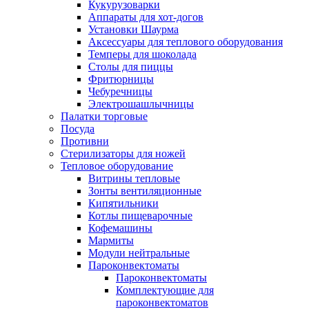
Кукурузоварки
Аппараты для хот-догов
Установки Шаурма
Аксессуары для теплового оборудования
Темперы для шоколада
Столы для пиццы
Фритюрницы
Чебуречницы
Электрошашлычницы
Палатки торговые
Посуда
Противни
Стерилизаторы для ножей
Тепловое оборудование
Витрины тепловые
Зонты вентиляционные
Кипятильники
Котлы пищеварочные
Кофемашины
Мармиты
Модули нейтральные
Пароконвектоматы
Пароконвектоматы
Комплектующие для
пароконвектоматов