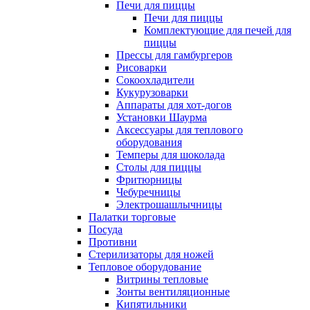
Печи для пиццы
Печи для пиццы
Комплектующие для печей для
пиццы
Прессы для гамбургеров
Рисоварки
Сокоохладители
Кукурузоварки
Аппараты для хот-догов
Установки Шаурма
Аксессуары для теплового
оборудования
Темперы для шоколада
Столы для пиццы
Фритюрницы
Чебуречницы
Электрошашлычницы
Палатки торговые
Посуда
Противни
Стерилизаторы для ножей
Тепловое оборудование
Витрины тепловые
Зонты вентиляционные
Кипятильники