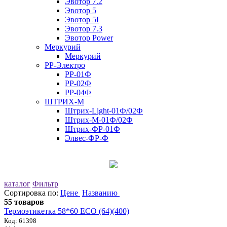
Эвотор 7.2
Эвотор 5
Эвотор 5I
Эвотор 7.3
Эвотор Power
Меркурий
Меркурий
РР-Электро
РР-01Ф
РР-02Ф
РР-04Ф
ШТРИХ-М
Штрих-Light-01Ф/02Ф
Штрих-М-01Ф/02Ф
Штрих-ФР-01Ф
Элвес-ФР-Ф
каталог
Фильтр
Сортировка по:
Цене
Названию
55 товаров
Термоэтикетка 58*60 EСO (64)(400)
Код: 61398