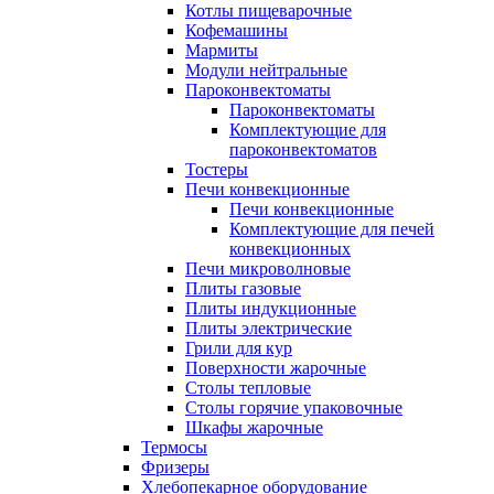
Котлы пищеварочные
Кофемашины
Мармиты
Модули нейтральные
Пароконвектоматы
Пароконвектоматы
Комплектующие для
пароконвектоматов
Тостеры
Печи конвекционные
Печи конвекционные
Комплектующие для печей
конвекционных
Печи микроволновые
Плиты газовые
Плиты индукционные
Плиты электрические
Грили для кур
Поверхности жарочные
Столы тепловые
Столы горячие упаковочные
Шкафы жарочные
Термосы
Фризеры
Хлебопекарное оборудование