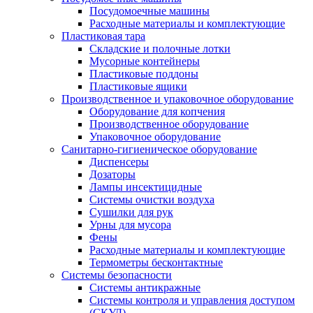
Посудомоечные машины
Расходные материалы и комплектующие
Пластиковая тара
Складские и полочные лотки
Мусорные контейнеры
Пластиковые поддоны
Пластиковые ящики
Производственное и упаковочное оборудование
Оборудование для копчения
Производственное оборудование
Упаковочное оборудование
Санитарно-гигиеническое оборудование
Диспенсеры
Дозаторы
Лампы инсектицидные
Системы очистки воздуха
Сушилки для рук
Урны для мусора
Фены
Расходные материалы и комплектующие
Термометры бесконтактные
Системы безопасности
Системы антикражные
Системы контроля и управления доступом
(СКУД)