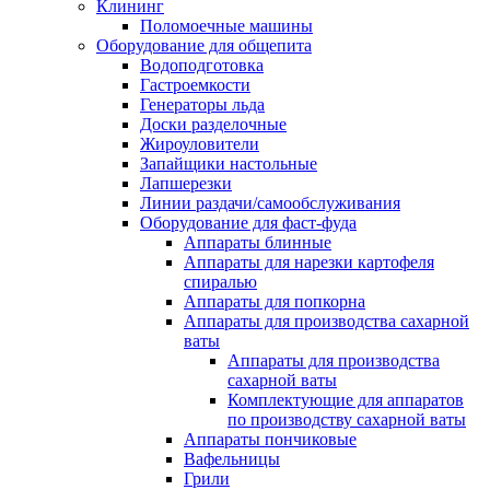
Клининг
Поломоечные машины
Оборудование для общепита
Водоподготовка
Гастроемкости
Генераторы льда
Доски разделочные
Жироуловители
Запайщики настольные
Лапшерезки
Линии раздачи/самообслуживания
Оборудование для фаст-фуда
Аппараты блинные
Аппараты для нарезки картофеля
спиралью
Аппараты для попкорна
Аппараты для производства сахарной
ваты
Аппараты для производства
сахарной ваты
Комплектующие для аппаратов
по производству сахарной ваты
Аппараты пончиковые
Вафельницы
Грили