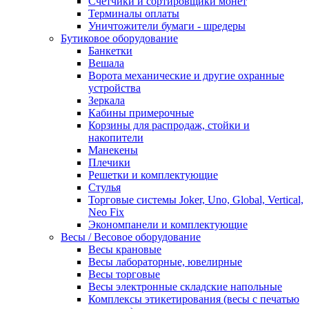
Счетчики и сортировщики монет
Терминалы оплаты
Уничтожители бумаги - шредеры
Бутиковое оборудование
Банкетки
Вешала
Ворота механические и другие охранные
устройства
Зеркала
Кабины примерочные
Корзины для распродаж, стойки и
накопители
Манекены
Плечики
Решетки и комплектующие
Стулья
Торговые системы Joker, Uno, Global, Vertical,
Neo Fix
Экономпанели и комплектующие
Весы / Весовое оборудование
Весы крановые
Весы лабораторные, ювелирные
Весы торговые
Весы электронные складские напольные
Комплексы этикетирования (весы с печатью