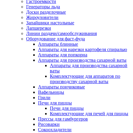
Гастроемкости
Генераторы льда
Доски разделочные
Жироуловители
Запайщики настольные
Лапшерезки
Линии раздачи/самообслуживания
Оборудование для фаст-фуда
Аппараты блинные
Аппараты для нарезки картофеля спиралью
Аппараты для попкорна
Аппараты для производства сахарной ваты
Аппараты для производства сахарной
ваты
Комплектующие для аппаратов по
производству сахарной ваты
Аппараты пончиковые
Вафельницы
Грили
Печи для пиццы
Печи для пиццы
Комплектующие для печей для пиццы
Прессы для гамбургеров
Рисоварки
Сокоохладители