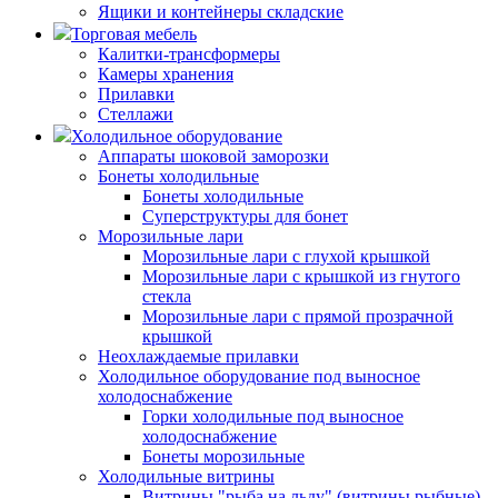
Ящики и контейнеры складские
Торговая мебель
Калитки-трансформеры
Камеры хранения
Прилавки
Стеллажи
Холодильное оборудование
Аппараты шоковой заморозки
Бонеты холодильные
Бонеты холодильные
Суперструктуры для бонет
Морозильные лари
Морозильные лари с глухой крышкой
Морозильные лари с крышкой из гнутого
стекла
Морозильные лари с прямой прозрачной
крышкой
Неохлаждаемые прилавки
Холодильное оборудование под выносное
холодоснабжение
Горки холодильные под выносное
холодоснабжение
Бонеты морозильные
Холодильные витрины
Витрины "рыба на льду" (витрины рыбные)