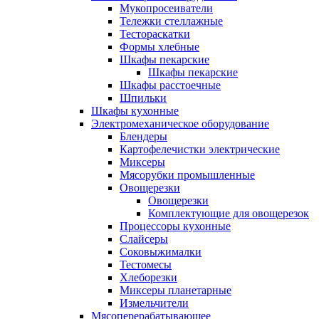
Мукопросеиватели
Тележки стеллажные
Тестораскатки
Формы хлебные
Шкафы пекарские
Шкафы пекарские
Шкафы расстоечные
Шпильки
Шкафы кухонные
Электромеханическое оборудование
Блендеры
Картофелечистки электрические
Миксеры
Мясорубки промышленные
Овощерезки
Овощерезки
Комплектующие для овощерезок
Процессоры кухонные
Слайсеры
Соковыжималки
Тестомесы
Хлеборезки
Миксеры планетарные
Измельчители
Мясоперерабатывающее