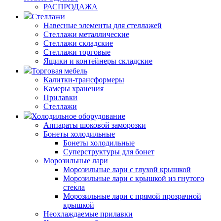
РАСПРОДАЖА
Стеллажи
Навесные элементы для стеллажей
Стеллажи металлические
Стеллажи складские
Стеллажи торговые
Ящики и контейнеры складские
Торговая мебель
Калитки-трансформеры
Камеры хранения
Прилавки
Стеллажи
Холодильное оборудование
Аппараты шоковой заморозки
Бонеты холодильные
Бонеты холодильные
Суперструктуры для бонет
Морозильные лари
Морозильные лари с глухой крышкой
Морозильные лари с крышкой из гнутого
стекла
Морозильные лари с прямой прозрачной
крышкой
Неохлаждаемые прилавки