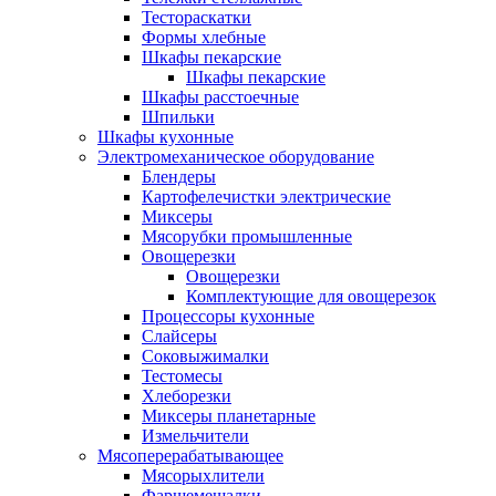
Тестораскатки
Формы хлебные
Шкафы пекарские
Шкафы пекарские
Шкафы расстоечные
Шпильки
Шкафы кухонные
Электромеханическое оборудование
Блендеры
Картофелечистки электрические
Миксеры
Мясорубки промышленные
Овощерезки
Овощерезки
Комплектующие для овощерезок
Процессоры кухонные
Слайсеры
Соковыжималки
Тестомесы
Хлеборезки
Миксеры планетарные
Измельчители
Мясоперерабатывающее
Мясорыхлители
Фаршемешалки