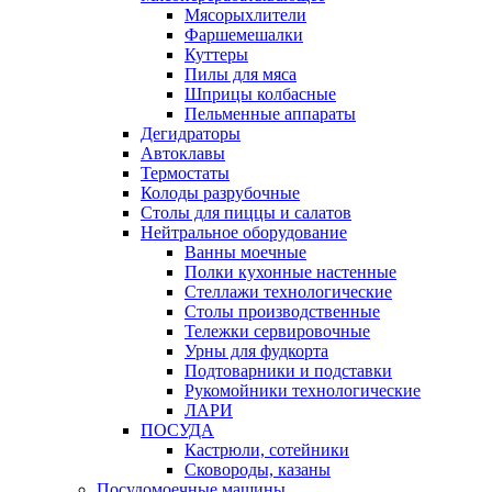
Мясорыхлители
Фаршемешалки
Куттеры
Пилы для мяса
Шприцы колбасные
Пельменные аппараты
Дегидраторы
Автоклавы
Термостаты
Колоды разрубочные
Столы для пиццы и салатов
Нейтральное оборудование
Ванны моечные
Полки кухонные настенные
Стеллажи технологические
Столы производственные
Тележки сервировочные
Урны для фудкорта
Подтоварники и подставки
Рукомойники технологические
ЛАРИ
ПОСУДА
Кастрюли, сотейники
Сковороды, казаны
Посудомоечные машины