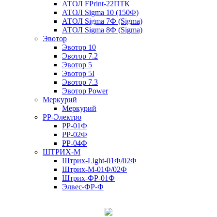
АТОЛ FPrint-22ПТК
АТОЛ Sigma 10 (150Ф)
АТОЛ Sigma 7Ф (Sigma)
АТОЛ Sigma 8Ф (Sigma)
Эвотор
Эвотор 10
Эвотор 7.2
Эвотор 5
Эвотор 5I
Эвотор 7.3
Эвотор Power
Меркурий
Меркурий
РР-Электро
РР-01Ф
РР-02Ф
РР-04Ф
ШТРИХ-М
Штрих-Light-01Ф/02Ф
Штрих-М-01Ф/02Ф
Штрих-ФР-01Ф
Элвес-ФР-Ф