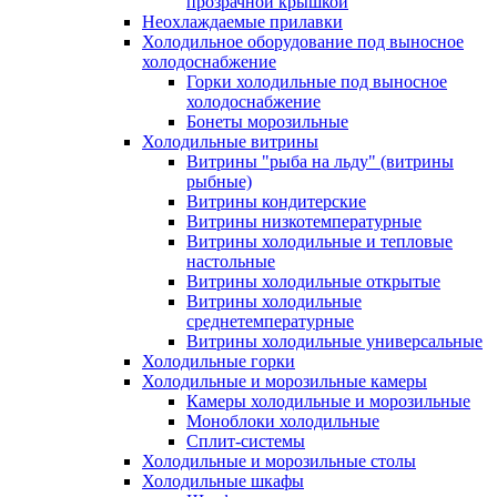
прозрачной крышкой
Неохлаждаемые прилавки
Холодильное оборудование под выносное
холодоснабжение
Горки холодильные под выносное
холодоснабжение
Бонеты морозильные
Холодильные витрины
Витрины "рыба на льду" (витрины
рыбные)
Витрины кондитерские
Витрины низкотемпературные
Витрины холодильные и тепловые
настольные
Витрины холодильные открытые
Витрины холодильные
среднетемпературные
Витрины холодильные универсальные
Холодильные горки
Холодильные и морозильные камеры
Камеры холодильные и морозильные
Моноблоки холодильные
Сплит-системы
Холодильные и морозильные столы
Холодильные шкафы