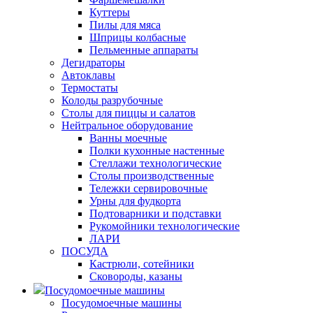
Куттеры
Пилы для мяса
Шприцы колбасные
Пельменные аппараты
Дегидраторы
Автоклавы
Термостаты
Колоды разрубочные
Столы для пиццы и салатов
Нейтральное оборудование
Ванны моечные
Полки кухонные настенные
Стеллажи технологические
Столы производственные
Тележки сервировочные
Урны для фудкорта
Подтоварники и подставки
Рукомойники технологические
ЛАРИ
ПОСУДА
Кастрюли, сотейники
Сковороды, казаны
Посудомоечные машины
Посудомоечные машины