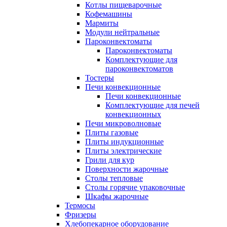
Котлы пищеварочные
Кофемашины
Мармиты
Модули нейтральные
Пароконвектоматы
Пароконвектоматы
Комплектующие для
пароконвектоматов
Тостеры
Печи конвекционные
Печи конвекционные
Комплектующие для печей
конвекционных
Печи микроволновые
Плиты газовые
Плиты индукционные
Плиты электрические
Грили для кур
Поверхности жарочные
Столы тепловые
Столы горячие упаковочные
Шкафы жарочные
Термосы
Фризеры
Хлебопекарное оборудование