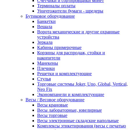
Счетчики и сортировщики монет
Терминалы оплаты
Уничтожители бумаги - шредеры
Бутиковое оборудование
Банкетки
Вешала
Ворота механические и другие охранные
устройства
Зеркала
Кабины примерочные
Корзины для распродаж, стойки и
накопители
Манекены
Плечики
Решетки и комплектующие
Стулья
Торговые системы Joker, Uno, Global, Vertical,
Neo Fix
Экономпанели и комплектующие
Весы / Весовое оборудование
Весы крановые
Весы лабораторные, ювелирные
Весы торговые
Весы электронные складские напольные
Комплексы этикетирования (весы с печатью