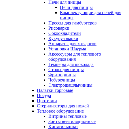
Печи для пиццы
Печи для пиццы
Комплектующие для печей для
пиццы
Прессы для гамбургеров
Рисоварки
Сокоохладители
Кукурузоварки
Аппараты для хот-догов
Установки Шаурма
Аксессуары для теплового
оборудования
Темперы для шоколада
Столы для пиццы
Фритюрницы
Чебуречницы
Электрошашлычницы
Палатки торговые
Посуда
Противни
Стерилизаторы для ножей
Тепловое оборудование
Витрины тепловые
Зонты вентиляционные
Кипятильники