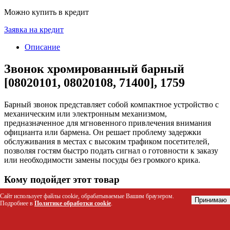
Можно купить в кредит
Заявка на кредит
Описание
Звонок хромированный барный
[08020101, 08020108, 71400], 1759
Барный звонок представляет собой компактное устройство с
механическим или электронным механизмом,
предназначенное для мгновенного привлечения внимания
официанта или бармена. Он решает проблему задержки
обслуживания в местах с высоким трафиком посетителей,
позволяя гостям быстро подать сигнал о готовности к заказу
или необходимости замены посуды без громкого крика.
Кому подойдет этот товар
Сайт использует файлы cookie, обрабатываемые Вашим браузером.
Владельцам баров, пабов и ночных клубов для
Принимаю
Подробнее в
Политике обработки cookie
.
оптимизации работы зала
Официантам и барменам для ускорения процесса
обслуживания клиентов