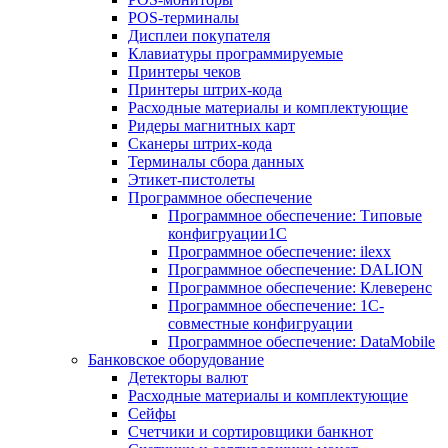
POS-терминалы
Дисплеи покупателя
Клавиатуры программируемые
Принтеры чеков
Принтеры штрих-кода
Расходные материалы и комплектующие
Ридеры магнитных карт
Сканеры штрих-кода
Терминалы сбора данных
Этикет-пистолеты
Программное обеспечение
Программное обеспечение: Типовые
конфигруации1С
Программное обеспечение: ilexx
Программное обеспечение: DALION
Программное обеспечение: Клеверенс
Программное обеспечение: 1С-
совместные конфигруации
Программное обеспечение: DataMobile
Банковское оборудование
Детекторы валют
Расходные материалы и комплектующие
Сейфы
Счетчики и сортировщики банкнот