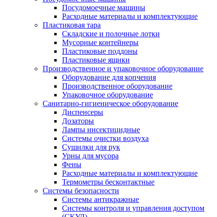
Посудомоечные машины
Расходные материалы и комплектующие
Пластиковая тара
Складские и полочные лотки
Мусорные контейнеры
Пластиковые поддоны
Пластиковые ящики
Производственное и упаковочное оборудование
Оборудование для копчения
Производственное оборудование
Упаковочное оборудование
Санитарно-гигиеническое оборудование
Диспенсеры
Дозаторы
Лампы инсектицидные
Системы очистки воздуха
Сушилки для рук
Урны для мусора
Фены
Расходные материалы и комплектующие
Термометры бесконтактные
Системы безопасности
Системы антикражные
Системы контроля и управления доступом
(СКУД)