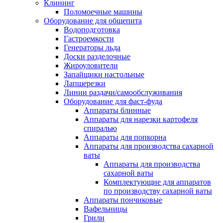
Клининг
Поломоечные машины
Оборудование для общепита
Водоподготовка
Гастроемкости
Генераторы льда
Доски разделочные
Жироуловители
Запайщики настольные
Лапшерезки
Линии раздачи/самообслуживания
Оборудование для фаст-фуда
Аппараты блинные
Аппараты для нарезки картофеля
спиралью
Аппараты для попкорна
Аппараты для производства сахарной
ваты
Аппараты для производства
сахарной ваты
Комплектующие для аппаратов
по производству сахарной ваты
Аппараты пончиковые
Вафельницы
Грили