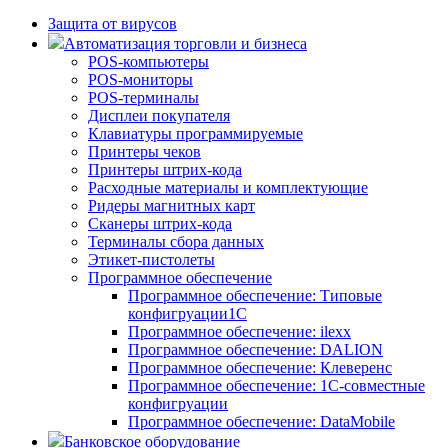
Защита от вирусов
Автоматизация торговли и бизнеса
POS-компьютеры
POS-мониторы
POS-терминалы
Дисплеи покупателя
Клавиатуры программируемые
Принтеры чеков
Принтеры штрих-кода
Расходные материалы и комплектующие
Ридеры магнитных карт
Сканеры штрих-кода
Терминалы сбора данных
Этикет-пистолеты
Программное обеспечение
Программное обеспечение: Типовые
конфигруации1С
Программное обеспечение: ilexx
Программное обеспечение: DALION
Программное обеспечение: Клеверенс
Программное обеспечение: 1С-совместные
конфигруации
Программное обеспечение: DataMobile
Банковское оборудование