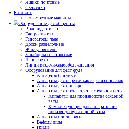
Ящики почтовые
Скамейки
Клининг
Поломоечные машины
Оборудование для общепита
Водоподготовка
Гастроемкости
Генераторы льда
Доски разделочные
Жироуловители
Запайщики настольные
Лапшерезки
Линии раздачи/самообслуживания
Оборудование для фаст-фуда
Аппараты блинные
Аппараты для нарезки картофеля спиралью
Аппараты для попкорна
Аппараты для производства сахарной ваты
Аппараты для производства сахарной
ваты
Комплектующие для аппаратов по
производству сахарной ваты
Аппараты пончиковые
Вафельницы
Грили