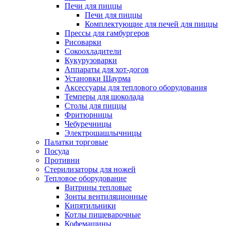
Печи для пиццы
Печи для пиццы
Комплектующие для печей для пиццы
Прессы для гамбургеров
Рисоварки
Сокоохладители
Кукурузоварки
Аппараты для хот-догов
Установки Шаурма
Аксессуары для теплового оборудования
Темперы для шоколада
Столы для пиццы
Фритюрницы
Чебуречницы
Электрошашлычницы
Палатки торговые
Посуда
Противни
Стерилизаторы для ножей
Тепловое оборудование
Витрины тепловые
Зонты вентиляционные
Кипятильники
Котлы пищеварочные
Кофемашины