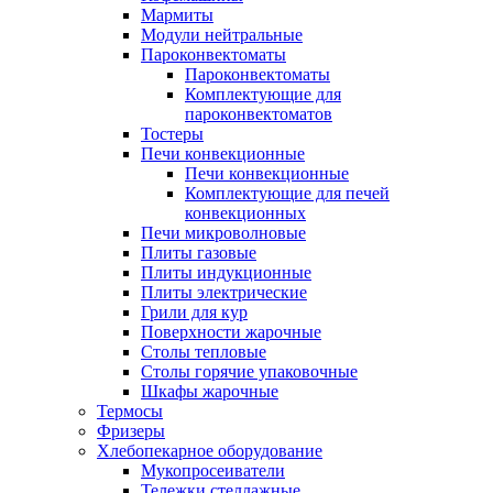
Мармиты
Модули нейтральные
Пароконвектоматы
Пароконвектоматы
Комплектующие для
пароконвектоматов
Тостеры
Печи конвекционные
Печи конвекционные
Комплектующие для печей
конвекционных
Печи микроволновые
Плиты газовые
Плиты индукционные
Плиты электрические
Грили для кур
Поверхности жарочные
Столы тепловые
Столы горячие упаковочные
Шкафы жарочные
Термосы
Фризеры
Хлебопекарное оборудование
Мукопросеиватели
Тележки стеллажные