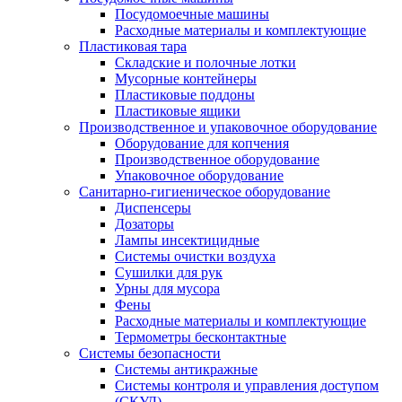
Посудомоечные машины
Расходные материалы и комплектующие
Пластиковая тара
Складские и полочные лотки
Мусорные контейнеры
Пластиковые поддоны
Пластиковые ящики
Производственное и упаковочное оборудование
Оборудование для копчения
Производственное оборудование
Упаковочное оборудование
Санитарно-гигиеническое оборудование
Диспенсеры
Дозаторы
Лампы инсектицидные
Системы очистки воздуха
Сушилки для рук
Урны для мусора
Фены
Расходные материалы и комплектующие
Термометры бесконтактные
Системы безопасности
Системы антикражные
Системы контроля и управления доступом
(СКУД)