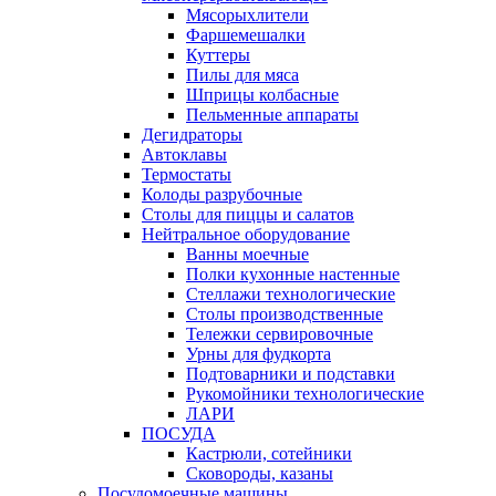
Мясорыхлители
Фаршемешалки
Куттеры
Пилы для мяса
Шприцы колбасные
Пельменные аппараты
Дегидраторы
Автоклавы
Термостаты
Колоды разрубочные
Столы для пиццы и салатов
Нейтральное оборудование
Ванны моечные
Полки кухонные настенные
Стеллажи технологические
Столы производственные
Тележки сервировочные
Урны для фудкорта
Подтоварники и подставки
Рукомойники технологические
ЛАРИ
ПОСУДА
Кастрюли, сотейники
Сковороды, казаны
Посудомоечные машины