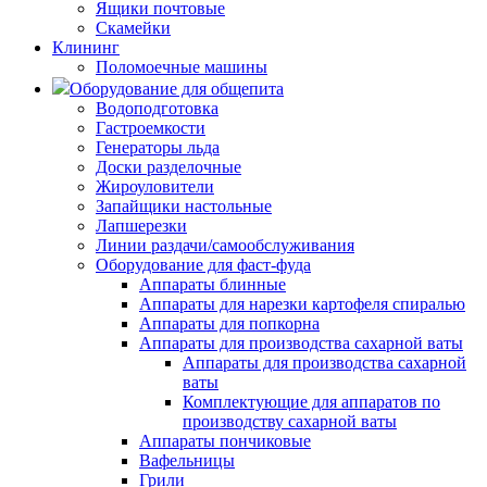
Ящики почтовые
Скамейки
Клининг
Поломоечные машины
Оборудование для общепита
Водоподготовка
Гастроемкости
Генераторы льда
Доски разделочные
Жироуловители
Запайщики настольные
Лапшерезки
Линии раздачи/самообслуживания
Оборудование для фаст-фуда
Аппараты блинные
Аппараты для нарезки картофеля спиралью
Аппараты для попкорна
Аппараты для производства сахарной ваты
Аппараты для производства сахарной
ваты
Комплектующие для аппаратов по
производству сахарной ваты
Аппараты пончиковые
Вафельницы
Грили