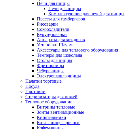
Печи для пиццы
Печи для пиццы
Комплектующие для печей для пиццы
Прессы для гамбургеров
Рисоварки
Сокоохладители
Кукурузоварки
Аппараты для хот-догов
Установки Шаурма
Аксессуары для теплового оборудования
Темперы для шоколада
Столы для пиццы
Фритюрницы
Чебуречницы
Электрошашлычницы
Палатки торговые
Посуда
Противни
Стерилизаторы для ножей
Тепловое оборудование
Витрины тепловые
Зонты вентиляционные
Кипятильники
Котлы пищеварочные
Кофемашины