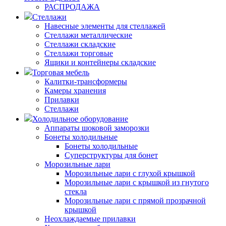
РАСПРОДАЖА
Стеллажи
Навесные элементы для стеллажей
Стеллажи металлические
Стеллажи складские
Стеллажи торговые
Ящики и контейнеры складские
Торговая мебель
Калитки-трансформеры
Камеры хранения
Прилавки
Стеллажи
Холодильное оборудование
Аппараты шоковой заморозки
Бонеты холодильные
Бонеты холодильные
Суперструктуры для бонет
Морозильные лари
Морозильные лари с глухой крышкой
Морозильные лари с крышкой из гнутого
стекла
Морозильные лари с прямой прозрачной
крышкой
Неохлаждаемые прилавки