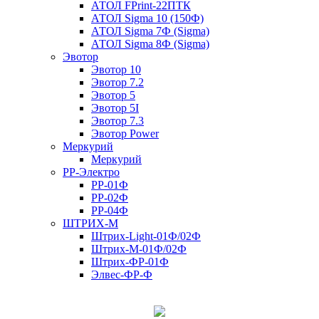
АТОЛ FPrint-22ПТК
АТОЛ Sigma 10 (150Ф)
АТОЛ Sigma 7Ф (Sigma)
АТОЛ Sigma 8Ф (Sigma)
Эвотор
Эвотор 10
Эвотор 7.2
Эвотор 5
Эвотор 5I
Эвотор 7.3
Эвотор Power
Меркурий
Меркурий
РР-Электро
РР-01Ф
РР-02Ф
РР-04Ф
ШТРИХ-М
Штрих-Light-01Ф/02Ф
Штрих-М-01Ф/02Ф
Штрих-ФР-01Ф
Элвес-ФР-Ф