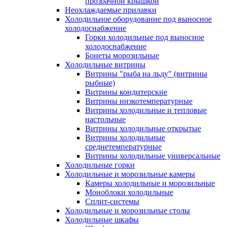
прозрачной крышкой
Неохлаждаемые прилавки
Холодильное оборудование под выносное
холодоснабжение
Горки холодильные под выносное
холодоснабжение
Бонеты морозильные
Холодильные витрины
Витрины "рыба на льду" (витрины
рыбные)
Витрины кондитерские
Витрины низкотемпературные
Витрины холодильные и тепловые
настольные
Витрины холодильные открытые
Витрины холодильные
среднетемпературные
Витрины холодильные универсальные
Холодильные горки
Холодильные и морозильные камеры
Камеры холодильные и морозильные
Моноблоки холодильные
Сплит-системы
Холодильные и морозильные столы
Холодильные шкафы