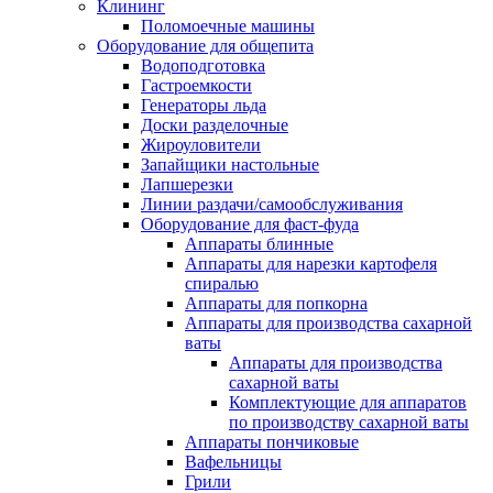
Клининг
Поломоечные машины
Оборудование для общепита
Водоподготовка
Гастроемкости
Генераторы льда
Доски разделочные
Жироуловители
Запайщики настольные
Лапшерезки
Линии раздачи/самообслуживания
Оборудование для фаст-фуда
Аппараты блинные
Аппараты для нарезки картофеля
спиралью
Аппараты для попкорна
Аппараты для производства сахарной
ваты
Аппараты для производства
сахарной ваты
Комплектующие для аппаратов
по производству сахарной ваты
Аппараты пончиковые
Вафельницы
Грили