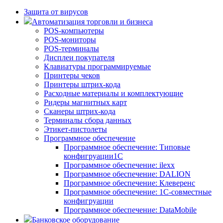
Защита от вирусов
Автоматизация торговли и бизнеса
POS-компьютеры
POS-мониторы
POS-терминалы
Дисплеи покупателя
Клавиатуры программируемые
Принтеры чеков
Принтеры штрих-кода
Расходные материалы и комплектующие
Ридеры магнитных карт
Сканеры штрих-кода
Терминалы сбора данных
Этикет-пистолеты
Программное обеспечение
Программное обеспечение: Типовые
конфигруации1С
Программное обеспечение: ilexx
Программное обеспечение: DALION
Программное обеспечение: Клеверенс
Программное обеспечение: 1С-совместные
конфигруации
Программное обеспечение: DataMobile
Банковское оборудование