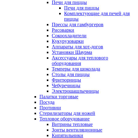
Печи для пиццы
Печи для пиццы
Комплектующие для печей для
пиццы
Прессы для гамбургеров
Рисоварки
Сокоохладители
Кукурузоварки
Аппараты для хот-догов
Установки Шаурма
Аксессуары для теплового
оборудования
Темперы для шоколада
Столы для пиццы
Фритюрницы
Чебуречницы
Электрошашлычницы
Палатки торговые
Посуда
Противни
Стерилизаторы для ножей
Тепловое оборудование
Витрины тепловые
Зонты вентиляционные
Кипятильники