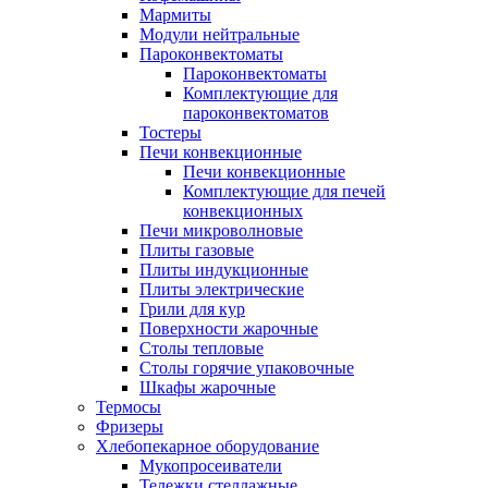
Мармиты
Модули нейтральные
Пароконвектоматы
Пароконвектоматы
Комплектующие для
пароконвектоматов
Тостеры
Печи конвекционные
Печи конвекционные
Комплектующие для печей
конвекционных
Печи микроволновые
Плиты газовые
Плиты индукционные
Плиты электрические
Грили для кур
Поверхности жарочные
Столы тепловые
Столы горячие упаковочные
Шкафы жарочные
Термосы
Фризеры
Хлебопекарное оборудование
Мукопросеиватели
Тележки стеллажные