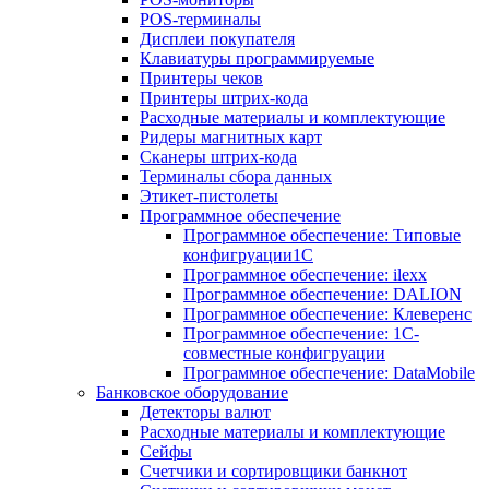
POS-терминалы
Дисплеи покупателя
Клавиатуры программируемые
Принтеры чеков
Принтеры штрих-кода
Расходные материалы и комплектующие
Ридеры магнитных карт
Сканеры штрих-кода
Терминалы сбора данных
Этикет-пистолеты
Программное обеспечение
Программное обеспечение: Типовые
конфигруации1С
Программное обеспечение: ilexx
Программное обеспечение: DALION
Программное обеспечение: Клеверенс
Программное обеспечение: 1С-
совместные конфигруации
Программное обеспечение: DataMobile
Банковское оборудование
Детекторы валют
Расходные материалы и комплектующие
Сейфы
Счетчики и сортировщики банкнот