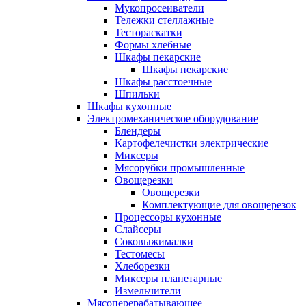
Мукопросеиватели
Тележки стеллажные
Тестораскатки
Формы хлебные
Шкафы пекарские
Шкафы пекарские
Шкафы расстоечные
Шпильки
Шкафы кухонные
Электромеханическое оборудование
Блендеры
Картофелечистки электрические
Миксеры
Мясорубки промышленные
Овощерезки
Овощерезки
Комплектующие для овощерезок
Процессоры кухонные
Слайсеры
Соковыжималки
Тестомесы
Хлеборезки
Миксеры планетарные
Измельчители
Мясоперерабатывающее