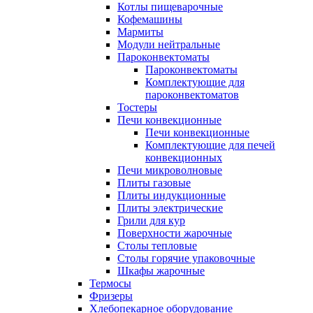
Котлы пищеварочные
Кофемашины
Мармиты
Модули нейтральные
Пароконвектоматы
Пароконвектоматы
Комплектующие для
пароконвектоматов
Тостеры
Печи конвекционные
Печи конвекционные
Комплектующие для печей
конвекционных
Печи микроволновые
Плиты газовые
Плиты индукционные
Плиты электрические
Грили для кур
Поверхности жарочные
Столы тепловые
Столы горячие упаковочные
Шкафы жарочные
Термосы
Фризеры
Хлебопекарное оборудование