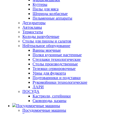
Куттеры
Пилы для мяса
Шприцы колбасные
Пельменные аппараты
Дегидраторы
Автоклавы
Термостаты
Колоды разрубочные
Столы для пиццы и салатов
Нейтральное оборудование
Ванны моечные
Полки кухонные настенные
Стеллажи технологические
Столы производственные
Тележки сервировочные
Урны для фудкорта
Подтоварники и подставки
Рукомойники технологические
ЛАРИ
ПОСУДА
Кастрюли, сотейники
Сковороды, казаны
Посудомоечные машины
Посудомоечные машины