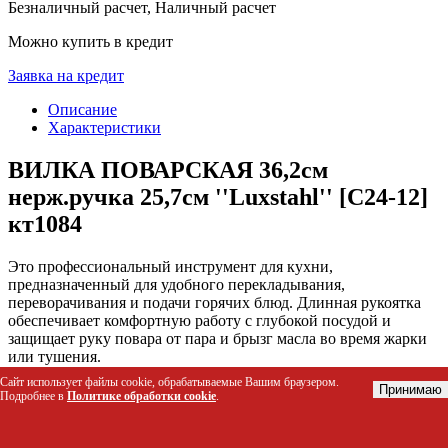
Безналичный расчет, Наличный расчет
Можно купить в кредит
Заявка на кредит
Описание
Характеристики
ВИЛКА ПОВАРСКАЯ 36,2см
нерж.ручка 25,7см ''Luxstahl'' [C24-12]
кт1084
Это профессиональный инструмент для кухни,
предназначенный для удобного перекладывания,
переворачивания и подачи горячих блюд. Длинная рукоятка
обеспечивает комфортную работу с глубокой посудой и
защищает руку повара от пара и брызг масла во время жарки
или тушения.
Сайт использует файлы cookie, обрабатываемые Вашим браузером.
Принимаю
Кому подойдет этот товар
Подробнее в
Политике обработки cookie
.
Шеф-поварам и линейным поварам для ежедневной