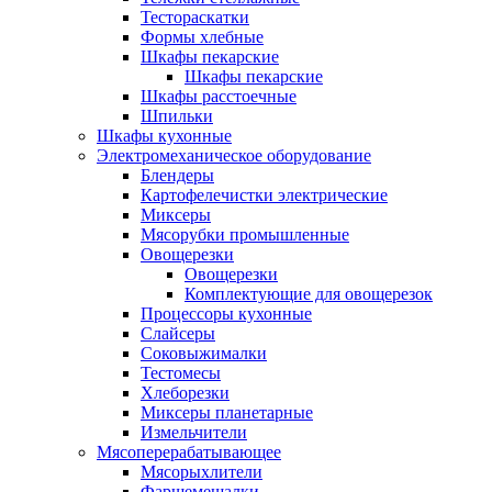
Тестораскатки
Формы хлебные
Шкафы пекарские
Шкафы пекарские
Шкафы расстоечные
Шпильки
Шкафы кухонные
Электромеханическое оборудование
Блендеры
Картофелечистки электрические
Миксеры
Мясорубки промышленные
Овощерезки
Овощерезки
Комплектующие для овощерезок
Процессоры кухонные
Слайсеры
Соковыжималки
Тестомесы
Хлеборезки
Миксеры планетарные
Измельчители
Мясоперерабатывающее
Мясорыхлители
Фаршемешалки