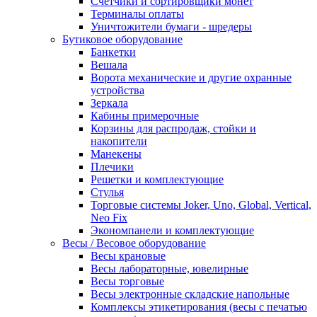
Счетчики и сортировщики монет
Терминалы оплаты
Уничтожители бумаги - шредеры
Бутиковое оборудование
Банкетки
Вешала
Ворота механические и другие охранные
устройства
Зеркала
Кабины примерочные
Корзины для распродаж, стойки и
накопители
Манекены
Плечики
Решетки и комплектующие
Стулья
Торговые системы Joker, Uno, Global, Vertical,
Neo Fix
Экономпанели и комплектующие
Весы / Весовое оборудование
Весы крановые
Весы лабораторные, ювелирные
Весы торговые
Весы электронные складские напольные
Комплексы этикетирования (весы с печатью