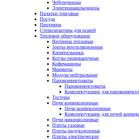
Чебуречницы
Электрошашлычницы
Палатки торговые
Посуда
Противни
Стерилизаторы для ножей
Тепловое оборудование
Витрины тепловые
Зонты вентиляционные
Кипятильники
Котлы пищеварочные
Кофемашины
Мармиты
Модули нейтральные
Пароконвектоматы
Пароконвектоматы
Комплектующие для пароконвекто
Тостеры
Печи конвекционные
Печи конвекционные
Комплектующие для печей конве
Печи микроволновые
Плиты газовые
Плиты индукционные
Плиты электрические