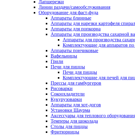
Лапшерезки
Линии раздачи/самообслуживания
Оборудование для фаст-фуда
Аппараты блинные
Аппараты для нарезки картофеля спира
Аппараты для попкорна
Аппараты для производства сахарной в
Аппараты для производства сахар
Комплектующие для аппаратов по 
Аппараты пончиковые
Вафельницы
Грили
Печи для пиццы
Печи для пиццы
Комплектующие для печей для пи
Прессы для гамбургеров
Рисоварки
Сокоохладители
Кукурузоварки
Аппараты для хот-догов
Установки Шаурма
Аксессуары для теплового оборудовани
Темперы для шоколада
Столы для пиццы
Фритюрницы