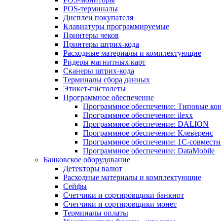
POS-терминалы
Дисплеи покупателя
Клавиатуры программируемые
Принтеры чеков
Принтеры штрих-кода
Расходные материалы и комплектующие
Ридеры магнитных карт
Сканеры штрих-кода
Терминалы сбора данных
Этикет-пистолеты
Программное обеспечение
Программное обеспечение: Типовые к
Программное обеспечение: ilexx
Программное обеспечение: DALION
Программное обеспечение: Клеверенс
Программное обеспечение: 1С-совмест
Программное обеспечение: DataMobile
Банковское оборудование
Детекторы валют
Расходные материалы и комплектующие
Сейфы
Счетчики и сортировщики банкнот
Счетчики и сортировщики монет
Терминалы оплаты