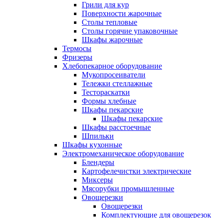
Грили для кур
Поверхности жарочные
Столы тепловые
Столы горячие упаковочные
Шкафы жарочные
Термосы
Фризеры
Хлебопекарное оборудование
Мукопросеиватели
Тележки стеллажные
Тестораскатки
Формы хлебные
Шкафы пекарские
Шкафы пекарские
Шкафы расстоечные
Шпильки
Шкафы кухонные
Электромеханическое оборудование
Блендеры
Картофелечистки электрические
Миксеры
Мясорубки промышленные
Овощерезки
Овощерезки
Комплектующие для овощерезок