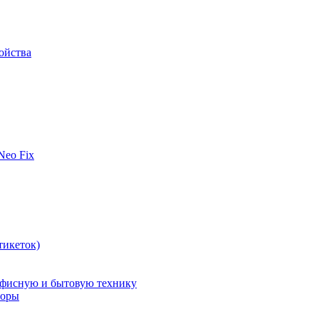
ойства
 Neo Fix
тикеток)
офисную и бытовую технику
поры