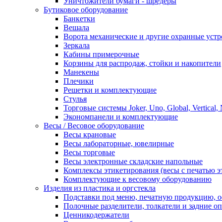
Уничтожители бумаги - шредеры
Бутиковое оборудование
Банкетки
Вешала
Ворота механические и другие охранные устр
Зеркала
Кабины примерочные
Корзины для распродаж, стойки и накопители
Манекены
Плечики
Решетки и комплектующие
Стулья
Торговые системы Joker, Uno, Global, Vertical,
Экономпанели и комплектующие
Весы / Весовое оборудование
Весы крановые
Весы лабораторные, ювелирные
Весы торговые
Весы электронные складские напольные
Комплексы этикетирования (весы с печатью э
Комплектующие к весовому оборудованию
Изделия из пластика и оргстекла
Подставки под меню, печатную продукцию, 
Полочные разделители, толкатели и задние о
Ценникодержатели