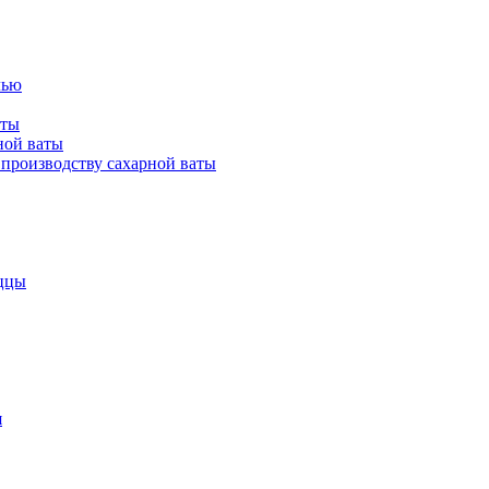
лью
аты
ной ваты
производству сахарной ваты
ццы
я