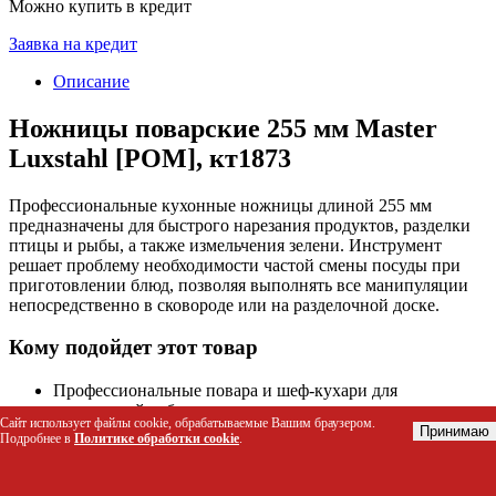
Можно купить в кредит
Заявка на кредит
Описание
Ножницы поварские 255 мм Master
Luxstahl [POM], кт1873
Профессиональные кухонные ножницы длиной 255 мм
предназначены для быстрого нарезания продуктов, разделки
птицы и рыбы, а также измельчения зелени. Инструмент
решает проблему необходимости частой смены посуды при
приготовлении блюд, позволяя выполнять все манипуляции
непосредственно в сковороде или на разделочной доске.
Кому подойдет этот товар
Профессиональные повара и шеф-кухари для
ежедневной работы на кухне
Сайт использует файлы cookie, обрабатываемые Вашим браузером.
Домашние хозяйки, часто использующие ножницы
Принимаю
Подробнее в
Политике обработки cookie
.
вместо ножа для удобства нарезки
Любители гриля и барбекю для разделки мяса прямо на
решетке