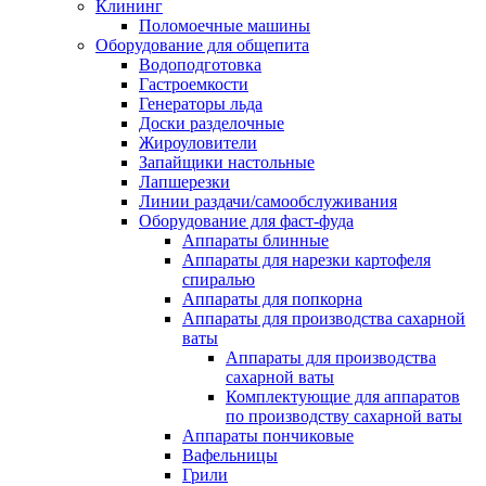
Клининг
Поломоечные машины
Оборудование для общепита
Водоподготовка
Гастроемкости
Генераторы льда
Доски разделочные
Жироуловители
Запайщики настольные
Лапшерезки
Линии раздачи/самообслуживания
Оборудование для фаст-фуда
Аппараты блинные
Аппараты для нарезки картофеля
спиралью
Аппараты для попкорна
Аппараты для производства сахарной
ваты
Аппараты для производства
сахарной ваты
Комплектующие для аппаратов
по производству сахарной ваты
Аппараты пончиковые
Вафельницы
Грили