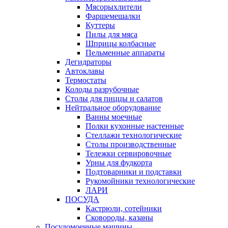
Мясорыхлители
Фаршемешалки
Куттеры
Пилы для мяса
Шприцы колбасные
Пельменные аппараты
Дегидраторы
Автоклавы
Термостаты
Колоды разрубочные
Столы для пиццы и салатов
Нейтральное оборудование
Ванны моечные
Полки кухонные настенные
Стеллажи технологические
Столы производственные
Тележки сервировочные
Урны для фудкорта
Подтоварники и подставки
Рукомойники технологические
ЛАРИ
ПОСУДА
Кастрюли, сотейники
Сковороды, казаны
Посудомоечные машины