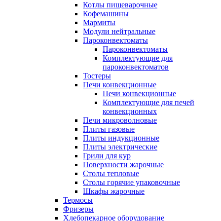
Котлы пищеварочные
Кофемашины
Мармиты
Модули нейтральные
Пароконвектоматы
Пароконвектоматы
Комплектующие для
пароконвектоматов
Тостеры
Печи конвекционные
Печи конвекционные
Комплектующие для печей
конвекционных
Печи микроволновые
Плиты газовые
Плиты индукционные
Плиты электрические
Грили для кур
Поверхности жарочные
Столы тепловые
Столы горячие упаковочные
Шкафы жарочные
Термосы
Фризеры
Хлебопекарное оборудование