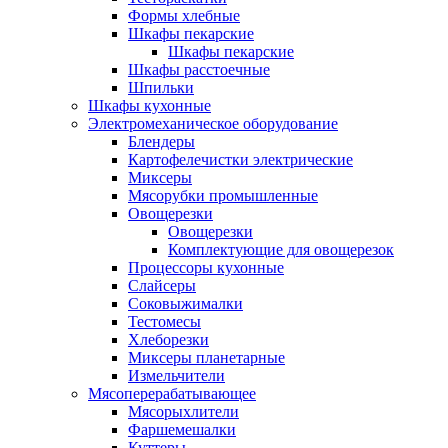
Формы хлебные
Шкафы пекарские
Шкафы пекарские
Шкафы расстоечные
Шпильки
Шкафы кухонные
Электромеханическое оборудование
Блендеры
Картофелечистки электрические
Миксеры
Мясорубки промышленные
Овощерезки
Овощерезки
Комплектующие для овощерезок
Процессоры кухонные
Слайсеры
Соковыжималки
Тестомесы
Хлеборезки
Миксеры планетарные
Измельчители
Мясоперерабатывающее
Мясорыхлители
Фаршемешалки
Куттеры