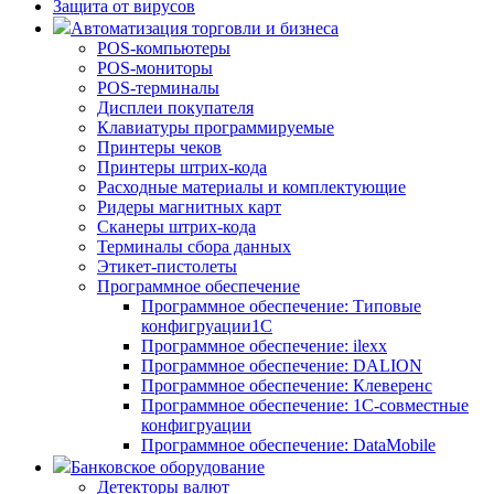
Защита от вирусов
Автоматизация торговли и бизнеса
POS-компьютеры
POS-мониторы
POS-терминалы
Дисплеи покупателя
Клавиатуры программируемые
Принтеры чеков
Принтеры штрих-кода
Расходные материалы и комплектующие
Ридеры магнитных карт
Сканеры штрих-кода
Терминалы сбора данных
Этикет-пистолеты
Программное обеспечение
Программное обеспечение: Типовые
конфигруации1С
Программное обеспечение: ilexx
Программное обеспечение: DALION
Программное обеспечение: Клеверенс
Программное обеспечение: 1С-совместные
конфигруации
Программное обеспечение: DataMobile
Банковское оборудование
Детекторы валют