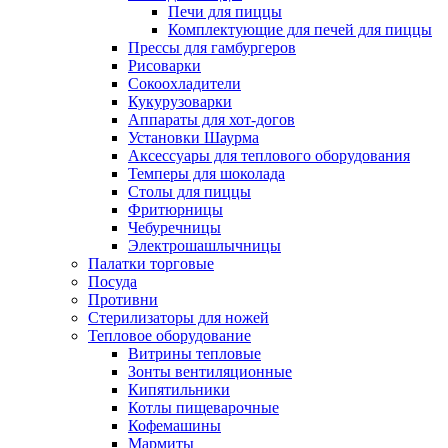
Печи для пиццы
Комплектующие для печей для пиццы
Прессы для гамбургеров
Рисоварки
Сокоохладители
Кукурузоварки
Аппараты для хот-догов
Установки Шаурма
Аксессуары для теплового оборудования
Темперы для шоколада
Столы для пиццы
Фритюрницы
Чебуречницы
Электрошашлычницы
Палатки торговые
Посуда
Противни
Стерилизаторы для ножей
Тепловое оборудование
Витрины тепловые
Зонты вентиляционные
Кипятильники
Котлы пищеварочные
Кофемашины
Мармиты