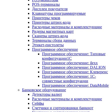
POS-терминалы
Дисплеи покупателя
Клавиатуры программируемые
Принтеры чеков
Принтеры штрих-кода
Расходные материалы и комплектующие
Ридеры магнитных карт
Сканеры штрих-кода
Терминалы сбора данных
Этикет-пистолеты
Программное обеспечение
Программное обеспечение: Типовые
конфигруации1С
Программное обеспечение: ilexx
Программное обеспечение: DALION
Программное обеспечение: Клеверенс
Программное обеспечение: 1С-
совместные конфигруации
Программное обеспечение: DataMobile
Банковское оборудование
Детекторы валют
Расходные материалы и комплектующие
Сейфы
Счетчики и сортировщики банкнот