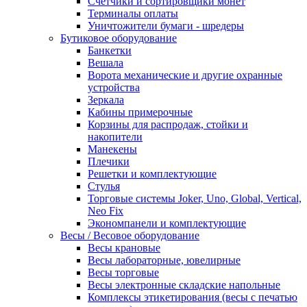
Счетчики и сортировщики монет
Терминалы оплаты
Уничтожители бумаги - шредеры
Бутиковое оборудование
Банкетки
Вешала
Ворота механические и другие охранные
устройства
Зеркала
Кабины примерочные
Корзины для распродаж, стойки и
накопители
Манекены
Плечики
Решетки и комплектующие
Стулья
Торговые системы Joker, Uno, Global, Vertical,
Neo Fix
Экономпанели и комплектующие
Весы / Весовое оборудование
Весы крановые
Весы лабораторные, ювелирные
Весы торговые
Весы электронные складские напольные
Комплексы этикетирования (весы с печатью