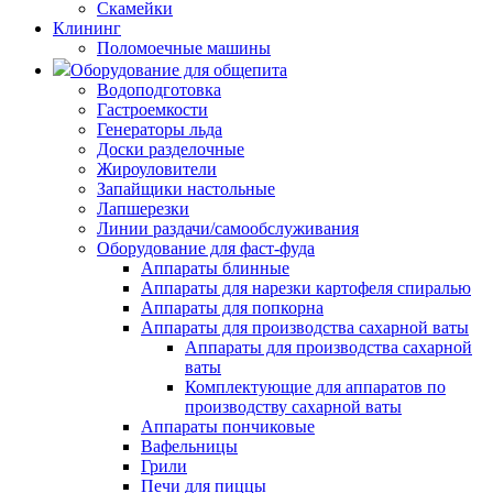
Скамейки
Клининг
Поломоечные машины
Оборудование для общепита
Водоподготовка
Гастроемкости
Генераторы льда
Доски разделочные
Жироуловители
Запайщики настольные
Лапшерезки
Линии раздачи/самообслуживания
Оборудование для фаст-фуда
Аппараты блинные
Аппараты для нарезки картофеля спиралью
Аппараты для попкорна
Аппараты для производства сахарной ваты
Аппараты для производства сахарной
ваты
Комплектующие для аппаратов по
производству сахарной ваты
Аппараты пончиковые
Вафельницы
Грили
Печи для пиццы