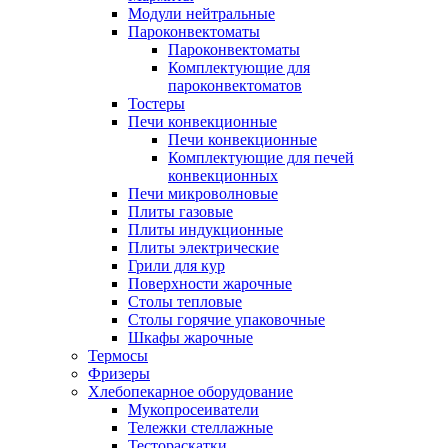
Модули нейтральные
Пароконвектоматы
Пароконвектоматы
Комплектующие для
пароконвектоматов
Тостеры
Печи конвекционные
Печи конвекционные
Комплектующие для печей
конвекционных
Печи микроволновые
Плиты газовые
Плиты индукционные
Плиты электрические
Грили для кур
Поверхности жарочные
Столы тепловые
Столы горячие упаковочные
Шкафы жарочные
Термосы
Фризеры
Хлебопекарное оборудование
Мукопросеиватели
Тележки стеллажные
Тестораскатки