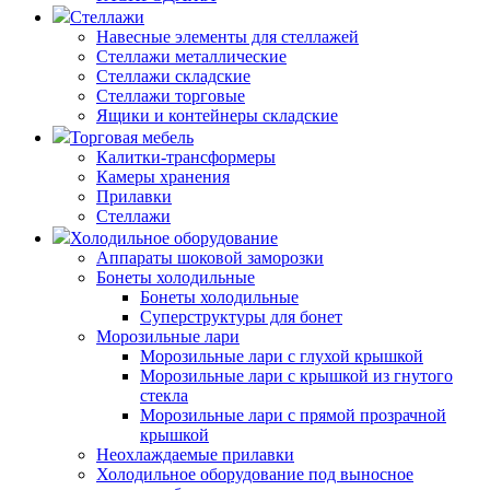
Стеллажи
Навесные элементы для стеллажей
Стеллажи металлические
Стеллажи складские
Стеллажи торговые
Ящики и контейнеры складские
Торговая мебель
Калитки-трансформеры
Камеры хранения
Прилавки
Стеллажи
Холодильное оборудование
Аппараты шоковой заморозки
Бонеты холодильные
Бонеты холодильные
Суперструктуры для бонет
Морозильные лари
Морозильные лари с глухой крышкой
Морозильные лари с крышкой из гнутого
стекла
Морозильные лари с прямой прозрачной
крышкой
Неохлаждаемые прилавки
Холодильное оборудование под выносное