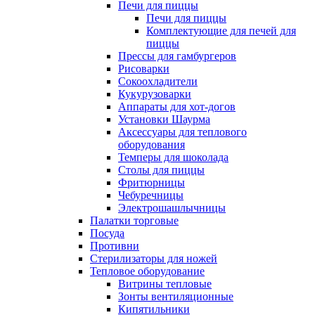
Печи для пиццы
Печи для пиццы
Комплектующие для печей для
пиццы
Прессы для гамбургеров
Рисоварки
Сокоохладители
Кукурузоварки
Аппараты для хот-догов
Установки Шаурма
Аксессуары для теплового
оборудования
Темперы для шоколада
Столы для пиццы
Фритюрницы
Чебуречницы
Электрошашлычницы
Палатки торговые
Посуда
Противни
Стерилизаторы для ножей
Тепловое оборудование
Витрины тепловые
Зонты вентиляционные
Кипятильники