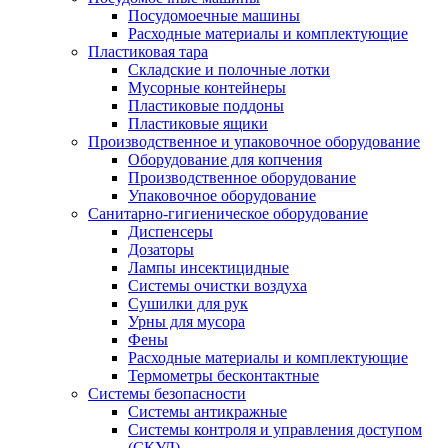
Посудомоечные машины
Расходные материалы и комплектующие
Пластиковая тара
Складские и полочные лотки
Мусорные контейнеры
Пластиковые поддоны
Пластиковые ящики
Производственное и упаковочное оборудование
Оборудование для копчения
Производственное оборудование
Упаковочное оборудование
Санитарно-гигиеническое оборудование
Диспенсеры
Дозаторы
Лампы инсектицидные
Системы очистки воздуха
Сушилки для рук
Урны для мусора
Фены
Расходные материалы и комплектующие
Термометры бесконтактные
Системы безопасности
Системы антикражные
Системы контроля и управления доступом
(СКУД)