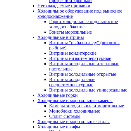
прозрачной крышкой
Неохлаждаемые прилавки
Холодильное оборудование под выносное
холодоснабжение
Горки холодильные под выносное
холодоснабжение
Бонеты морозильные
Холодильные витрины
Витрины "рыба на льду" (витрины
рыбные)
Витрины кондитерские
Витрины низкотемпературные
Витрины холодильные и тепловые
настольные
Витрины холодильные открытые
Витрины холодильные
среднетемпературные
Витрины холодильные универсальные
Холодильные горки
Холодильные и морозильные камеры
Камеры холодильные и морозильные
Моноблоки холодильные
Сплит-системы
Холодильные и морозильные столы
Холодильные шкафы