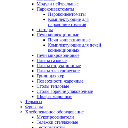
Модули нейтральные
Пароконвектоматы
Пароконвектоматы
Комплектующие для
пароконвектоматов
Тостеры
Печи конвекционные
Печи конвекционные
Комплектующие для печей
конвекционных
Печи микроволновые
Плиты газовые
Плиты индукционные
Плиты электрические
Грили для кур
Поверхности жарочные
Столы тепловые
Столы горячие упаковочные
Шкафы жарочные
Термосы
Фризеры
Хлебопекарное оборудование
Мукопросеиватели
Тележки стеллажные
Тестораскатки