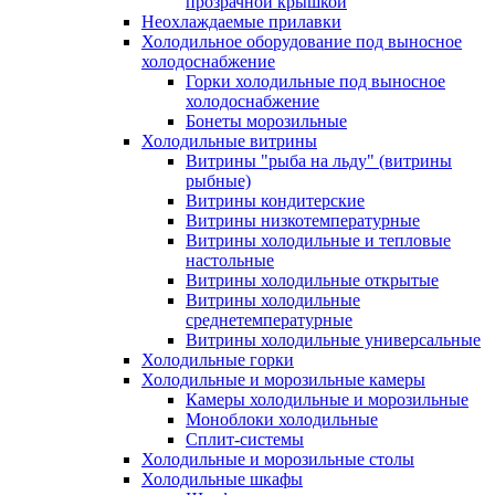
прозрачной крышкой
Неохлаждаемые прилавки
Холодильное оборудование под выносное
холодоснабжение
Горки холодильные под выносное
холодоснабжение
Бонеты морозильные
Холодильные витрины
Витрины "рыба на льду" (витрины
рыбные)
Витрины кондитерские
Витрины низкотемпературные
Витрины холодильные и тепловые
настольные
Витрины холодильные открытые
Витрины холодильные
среднетемпературные
Витрины холодильные универсальные
Холодильные горки
Холодильные и морозильные камеры
Камеры холодильные и морозильные
Моноблоки холодильные
Сплит-системы
Холодильные и морозильные столы
Холодильные шкафы