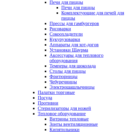
Печи для пиццы
Печи для пиццы
Комплектующие для печей для
пиццы
Прессы для гамбургеров
Рисоварки
Сокоохладители
Кукурузоварки
Аппараты для хот-догов
Установки Шаурма
Аксессуары для теплового
оборудования
Темперы для шоколада
Столы для пиццы
Фритюрницы
Чебуречницы
Электрошашлычницы
Палатки торговые
Посуда
Противни
Стерилизаторы для ножей
Тепловое оборудование
Витрины тепловые
Зонты вентиляционные
Кипятильники