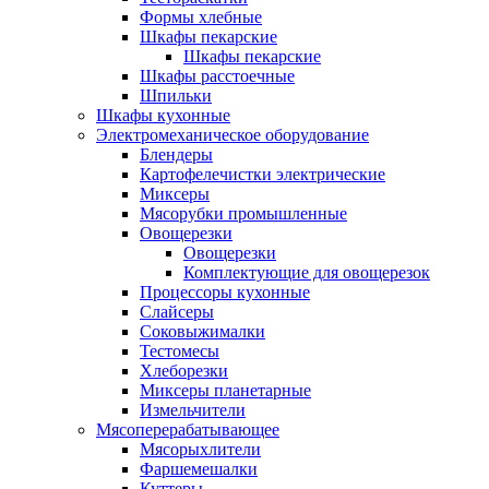
Формы хлебные
Шкафы пекарские
Шкафы пекарские
Шкафы расстоечные
Шпильки
Шкафы кухонные
Электромеханическое оборудование
Блендеры
Картофелечистки электрические
Миксеры
Мясорубки промышленные
Овощерезки
Овощерезки
Комплектующие для овощерезок
Процессоры кухонные
Слайсеры
Соковыжималки
Тестомесы
Хлеборезки
Миксеры планетарные
Измельчители
Мясоперерабатывающее
Мясорыхлители
Фаршемешалки
Куттеры