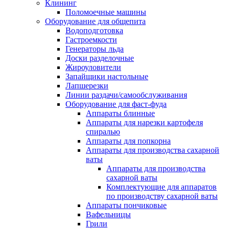
Клининг
Поломоечные машины
Оборудование для общепита
Водоподготовка
Гастроемкости
Генераторы льда
Доски разделочные
Жироуловители
Запайщики настольные
Лапшерезки
Линии раздачи/самообслуживания
Оборудование для фаст-фуда
Аппараты блинные
Аппараты для нарезки картофеля
спиралью
Аппараты для попкорна
Аппараты для производства сахарной
ваты
Аппараты для производства
сахарной ваты
Комплектующие для аппаратов
по производству сахарной ваты
Аппараты пончиковые
Вафельницы
Грили