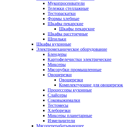
Мукопросеиватели
Тележки стеллажные
Тестораскатки
Формы хлебные
Шкафы пекарские
Шкафы пекарские
Шкафы расстоечные
Шпильки
Шкафы кухонные
Электромеханическое оборудование
Блендеры
Картофелечистки электрические
Миксеры
Мясорубки промышленные
Овощерезки
Овощерезки
Комплектующие для овощерезок
Процессоры кухонные
Слайсеры
Соковыжималки
Тестомесы
Хлеборезки
Миксеры планетарные
Измельчители
Мясоперерабатывающее