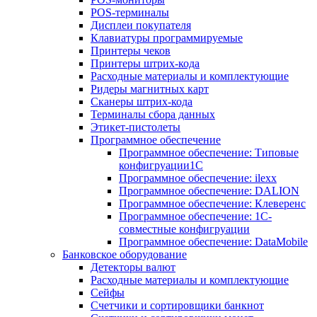
POS-терминалы
Дисплеи покупателя
Клавиатуры программируемые
Принтеры чеков
Принтеры штрих-кода
Расходные материалы и комплектующие
Ридеры магнитных карт
Сканеры штрих-кода
Терминалы сбора данных
Этикет-пистолеты
Программное обеспечение
Программное обеспечение: Типовые
конфигруации1С
Программное обеспечение: ilexx
Программное обеспечение: DALION
Программное обеспечение: Клеверенс
Программное обеспечение: 1С-
совместные конфигруации
Программное обеспечение: DataMobile
Банковское оборудование
Детекторы валют
Расходные материалы и комплектующие
Сейфы
Счетчики и сортировщики банкнот