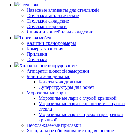
Стеллажи
Навесные элементы для стеллажей
Стеллажи металлические
Стеллажи складские
Стеллажи торговые
Ящики и контейнеры складские
Торговая мебель
Калитки-трансформеры
Камеры хранения
Прилавки
Стеллажи
Холодильное оборудование
Аппараты шоковой заморозки
Бонеты холодильные
Бонеты холодильные
Суперструктуры для бонет
Морозильные лари
Морозильные лари с глухой крышкой
Морозильные лари с крышкой из гнутого
стекла
Морозильные лари с прямой прозрачной
крышкой
Неохлаждаемые прилавки
Холодильное оборудование под выносное