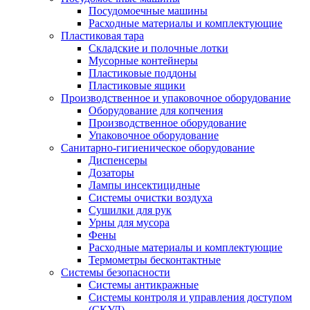
Посудомоечные машины
Расходные материалы и комплектующие
Пластиковая тара
Складские и полочные лотки
Мусорные контейнеры
Пластиковые поддоны
Пластиковые ящики
Производственное и упаковочное оборудование
Оборудование для копчения
Производственное оборудование
Упаковочное оборудование
Санитарно-гигиеническое оборудование
Диспенсеры
Дозаторы
Лампы инсектицидные
Системы очистки воздуха
Сушилки для рук
Урны для мусора
Фены
Расходные материалы и комплектующие
Термометры бесконтактные
Системы безопасности
Системы антикражные
Системы контроля и управления доступом
(СКУД)