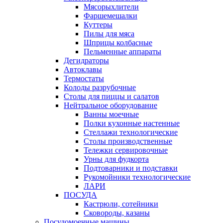
Мясорыхлители
Фаршемешалки
Куттеры
Пилы для мяса
Шприцы колбасные
Пельменные аппараты
Дегидраторы
Автоклавы
Термостаты
Колоды разрубочные
Столы для пиццы и салатов
Нейтральное оборудование
Ванны моечные
Полки кухонные настенные
Стеллажи технологические
Столы производственные
Тележки сервировочные
Урны для фудкорта
Подтоварники и подставки
Рукомойники технологические
ЛАРИ
ПОСУДА
Кастрюли, сотейники
Сковороды, казаны
Посудомоечные машины