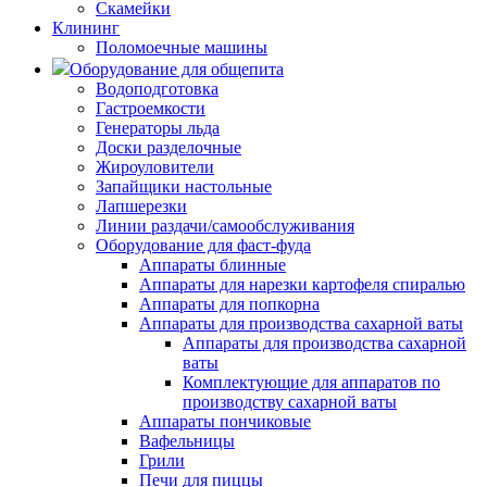
Скамейки
Клининг
Поломоечные машины
Оборудование для общепита
Водоподготовка
Гастроемкости
Генераторы льда
Доски разделочные
Жироуловители
Запайщики настольные
Лапшерезки
Линии раздачи/самообслуживания
Оборудование для фаст-фуда
Аппараты блинные
Аппараты для нарезки картофеля спиралью
Аппараты для попкорна
Аппараты для производства сахарной ваты
Аппараты для производства сахарной
ваты
Комплектующие для аппаратов по
производству сахарной ваты
Аппараты пончиковые
Вафельницы
Грили
Печи для пиццы