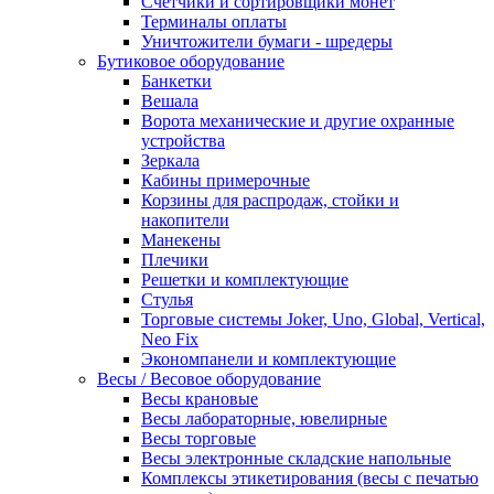
Счетчики и сортировщики монет
Терминалы оплаты
Уничтожители бумаги - шредеры
Бутиковое оборудование
Банкетки
Вешала
Ворота механические и другие охранные
устройства
Зеркала
Кабины примерочные
Корзины для распродаж, стойки и
накопители
Манекены
Плечики
Решетки и комплектующие
Стулья
Торговые системы Joker, Uno, Global, Vertical,
Neo Fix
Экономпанели и комплектующие
Весы / Весовое оборудование
Весы крановые
Весы лабораторные, ювелирные
Весы торговые
Весы электронные складские напольные
Комплексы этикетирования (весы с печатью