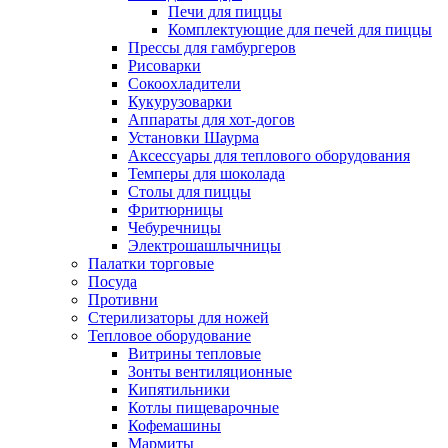
Печи для пиццы
Комплектующие для печей для пиццы
Прессы для гамбургеров
Рисоварки
Сокоохладители
Кукурузоварки
Аппараты для хот-догов
Установки Шаурма
Аксессуары для теплового оборудования
Темперы для шоколада
Столы для пиццы
Фритюрницы
Чебуречницы
Электрошашлычницы
Палатки торговые
Посуда
Противни
Стерилизаторы для ножей
Тепловое оборудование
Витрины тепловые
Зонты вентиляционные
Кипятильники
Котлы пищеварочные
Кофемашины
Мармиты