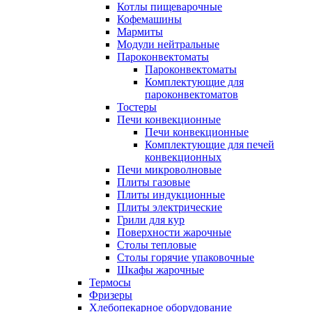
Котлы пищеварочные
Кофемашины
Мармиты
Модули нейтральные
Пароконвектоматы
Пароконвектоматы
Комплектующие для
пароконвектоматов
Тостеры
Печи конвекционные
Печи конвекционные
Комплектующие для печей
конвекционных
Печи микроволновые
Плиты газовые
Плиты индукционные
Плиты электрические
Грили для кур
Поверхности жарочные
Столы тепловые
Столы горячие упаковочные
Шкафы жарочные
Термосы
Фризеры
Хлебопекарное оборудование