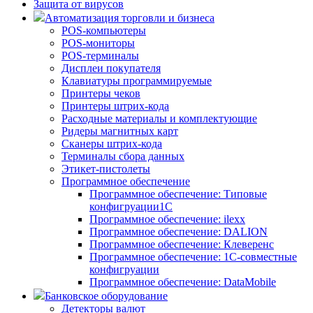
Защита от вирусов
Автоматизация торговли и бизнеса
POS-компьютеры
POS-мониторы
POS-терминалы
Дисплеи покупателя
Клавиатуры программируемые
Принтеры чеков
Принтеры штрих-кода
Расходные материалы и комплектующие
Ридеры магнитных карт
Сканеры штрих-кода
Терминалы сбора данных
Этикет-пистолеты
Программное обеспечение
Программное обеспечение: Типовые
конфигруации1С
Программное обеспечение: ilexx
Программное обеспечение: DALION
Программное обеспечение: Клеверенс
Программное обеспечение: 1С-совместные
конфигруации
Программное обеспечение: DataMobile
Банковское оборудование
Детекторы валют