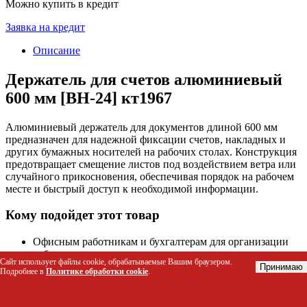
Можно купить в кредит
Заявка на кредит
Описание
Держатель для счетов алюминиевый
600 мм [BH-24] кт1967
Алюминиевый держатель для документов длиной 600 мм
предназначен для надежной фиксации счетов, накладных и
других бумажных носителей на рабочих столах. Конструкция
предотвращает смещение листов под воздействием ветра или
случайного прикосновения, обеспечивая порядок на рабочем
месте и быстрый доступ к необходимой информации.
Кому подойдет этот товар
Офисным работникам и бухгалтерам для организации
рабочего пространства
Сайт использует файлы cookie, обрабатываемые Вашим браузером.
Сотрудникам торговых точек и кассирам для фиксации
Принимаю
Подробнее в
Политике обработки cookie
.
чеков и квитанций
Студентам и преподавателям для удержания конспектов
или раздаточных материалов