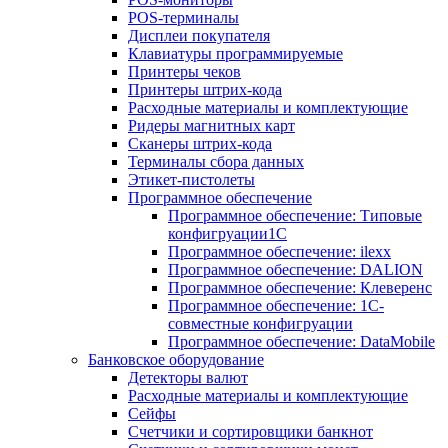
POS-терминалы
Дисплеи покупателя
Клавиатуры программируемые
Принтеры чеков
Принтеры штрих-кода
Расходные материалы и комплектующие
Ридеры магнитных карт
Сканеры штрих-кода
Терминалы сбора данных
Этикет-пистолеты
Программное обеспечение
Программное обеспечение: Типовые
конфигруации1С
Программное обеспечение: ilexx
Программное обеспечение: DALION
Программное обеспечение: Клеверенс
Программное обеспечение: 1С-
совместные конфигруации
Программное обеспечение: DataMobile
Банковское оборудование
Детекторы валют
Расходные материалы и комплектующие
Сейфы
Счетчики и сортировщики банкнот