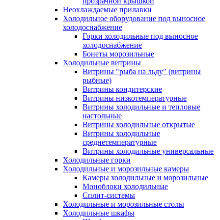
прозрачной крышкой
Неохлаждаемые прилавки
Холодильное оборудование под выносное
холодоснабжение
Горки холодильные под выносное
холодоснабжение
Бонеты морозильные
Холодильные витрины
Витрины "рыба на льду" (витрины
рыбные)
Витрины кондитерские
Витрины низкотемпературные
Витрины холодильные и тепловые
настольные
Витрины холодильные открытые
Витрины холодильные
среднетемпературные
Витрины холодильные универсальные
Холодильные горки
Холодильные и морозильные камеры
Камеры холодильные и морозильные
Моноблоки холодильные
Сплит-системы
Холодильные и морозильные столы
Холодильные шкафы