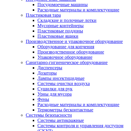
Посудомоечные машины
Расходные материалы и комплектующие
Пластиковая тара
Складские и полочные лотки
Мусорные контейнеры
Пластиковые поддоны
Пластиковые ящики
Производственное и упаковочное оборудование
Оборудование для копчения
Производственное оборудование
Упаковочное оборудование
Санитарно-гигиеническое оборудование
Диспенсеры
Дозаторы
Лампы инсектицидные
Системы очистки воздуха
Сушилки для рук
Урны для мусора
Фены
Расходные материалы и комплектующие
Термометры бесконтактные
Системы безопасности
Системы антикражные
Системы контроля и управления доступом
(СКУД)