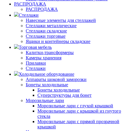
РАСПРОДАЖА
РАСПРОДАЖА
Стеллажи
Навесные элементы для стеллажей
Стеллажи металлические
Стеллажи складские
Стеллажи торговые
Ящики и контейнеры складские
Торговая мебель
Калитки-трансформеры
Камеры хранения
Прилавки
Стеллажи
Холодильное оборудование
Аппараты шоковой заморозки
Бонеты холодильные
Бонеты холодильные
Суперструктуры для бонет
Морозильные лари
Морозильные лари с глухой крышкой
Морозильные лари с крышкой из гнутого
стекла
Морозильные лари с прямой прозрачной
крышкой