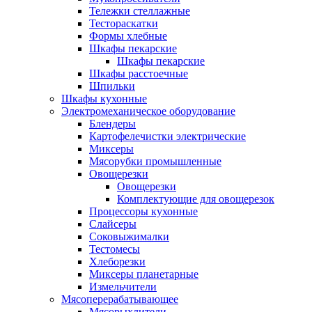
Тележки стеллажные
Тестораскатки
Формы хлебные
Шкафы пекарские
Шкафы пекарские
Шкафы расстоечные
Шпильки
Шкафы кухонные
Электромеханическое оборудование
Блендеры
Картофелечистки электрические
Миксеры
Мясорубки промышленные
Овощерезки
Овощерезки
Комплектующие для овощерезок
Процессоры кухонные
Слайсеры
Соковыжималки
Тестомесы
Хлеборезки
Миксеры планетарные
Измельчители
Мясоперерабатывающее
Мясорыхлители