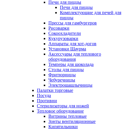
Печи для пиццы
Печи для пиццы
Комплектующие для печей для
пиццы
Прессы для гамбургеров
Рисоварки
Сокоохладители
Кукурузоварки
Аппараты для хот-догов
Установки Шаурма
Аксессуары для теплового
оборудования
Темперы для шоколада
Столы для пиццы
Фритюрницы
Чебуречницы
Электрошашлычницы
Палатки торговые
Посуда
Противни
Стерилизаторы для ножей
Тепловое оборудование
Витрины тепловые
Зонты вентиляционные
Кипятильники