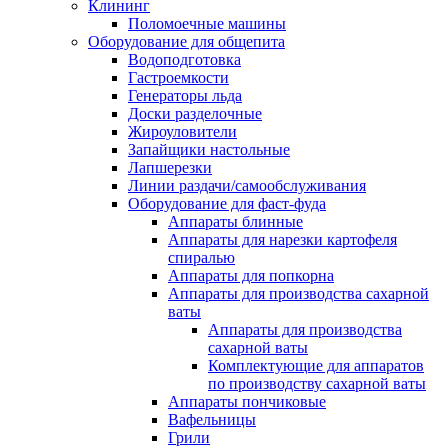
Клининг
Поломоечные машины
Оборудование для общепита
Водоподготовка
Гастроемкости
Генераторы льда
Доски разделочные
Жироуловители
Запайщики настольные
Лапшерезки
Линии раздачи/самообслуживания
Оборудование для фаст-фуда
Аппараты блинные
Аппараты для нарезки картофеля
спиралью
Аппараты для попкорна
Аппараты для производства сахарной
ваты
Аппараты для производства
сахарной ваты
Комплектующие для аппаратов
по производству сахарной ваты
Аппараты пончиковые
Вафельницы
Грили