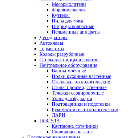
Мясорыхлители
Фаршемешалки
Куттеры
Пилы для мяса
Шприцы колбасные
Пельменные аппараты
Дегидраторы
Автоклавы
Термостаты
Колоды разрубочные
Столы для пиццы и салатов
Нейтральное оборудование
Ванны моечные
Полки кухонные настенные
Стеллажи технологические
Столы производственные
Тележки сервировочные
Урны для фудкорта
Подтоварники и подставки
Рукомойники технологические
ЛАРИ
ПОСУДА
Кастрюли, сотейники
Сковороды, казаны
Посудомоечные машины