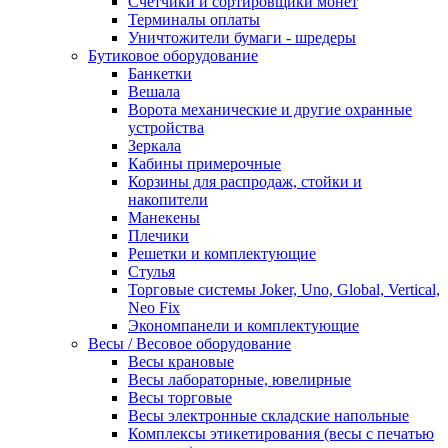
Счетчики и сортировщики монет
Терминалы оплаты
Уничтожители бумаги - шредеры
Бутиковое оборудование
Банкетки
Вешала
Ворота механические и другие охранные
устройства
Зеркала
Кабины примерочные
Корзины для распродаж, стойки и
накопители
Манекены
Плечики
Решетки и комплектующие
Стулья
Торговые системы Joker, Uno, Global, Vertical,
Neo Fix
Экономпанели и комплектующие
Весы / Весовое оборудование
Весы крановые
Весы лабораторные, ювелирные
Весы торговые
Весы электронные складские напольные
Комплексы этикетирования (весы с печатью