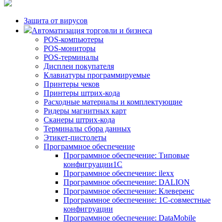
Защита от вирусов
Автоматизация торговли и бизнеса
POS-компьютеры
POS-мониторы
POS-терминалы
Дисплеи покупателя
Клавиатуры программируемые
Принтеры чеков
Принтеры штрих-кода
Расходные материалы и комплектующие
Ридеры магнитных карт
Сканеры штрих-кода
Терминалы сбора данных
Этикет-пистолеты
Программное обеспечение
Программное обеспечение: Типовые
конфигруации1С
Программное обеспечение: ilexx
Программное обеспечение: DALION
Программное обеспечение: Клеверенс
Программное обеспечение: 1С-совместные
конфигруации
Программное обеспечение: DataMobile