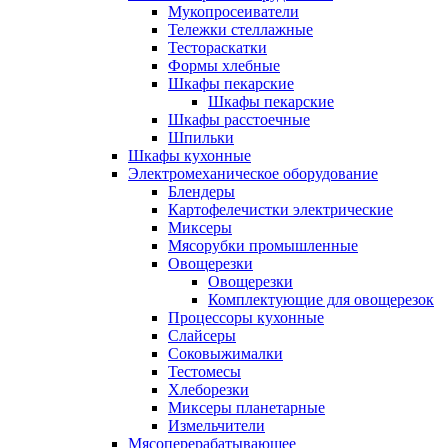
Мукопросеиватели
Тележки стеллажные
Тестораскатки
Формы хлебные
Шкафы пекарские
Шкафы пекарские
Шкафы расстоечные
Шпильки
Шкафы кухонные
Электромеханическое оборудование
Блендеры
Картофелечистки электрические
Миксеры
Мясорубки промышленные
Овощерезки
Овощерезки
Комплектующие для овощерезок
Процессоры кухонные
Слайсеры
Соковыжималки
Тестомесы
Хлеборезки
Миксеры планетарные
Измельчители
Мясоперерабатывающее