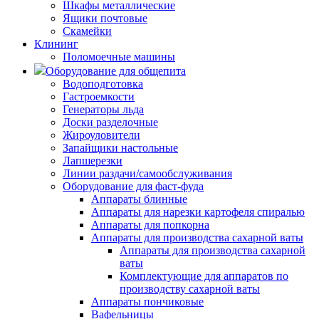
Шкафы металлические
Ящики почтовые
Скамейки
Клининг
Поломоечные машины
Оборудование для общепита
Водоподготовка
Гастроемкости
Генераторы льда
Доски разделочные
Жироуловители
Запайщики настольные
Лапшерезки
Линии раздачи/самообслуживания
Оборудование для фаст-фуда
Аппараты блинные
Аппараты для нарезки картофеля спиралью
Аппараты для попкорна
Аппараты для производства сахарной ваты
Аппараты для производства сахарной
ваты
Комплектующие для аппаратов по
производству сахарной ваты
Аппараты пончиковые
Вафельницы