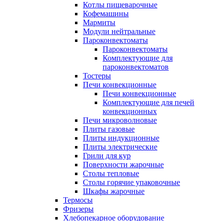
Котлы пищеварочные
Кофемашины
Мармиты
Модули нейтральные
Пароконвектоматы
Пароконвектоматы
Комплектующие для
пароконвектоматов
Тостеры
Печи конвекционные
Печи конвекционные
Комплектующие для печей
конвекционных
Печи микроволновые
Плиты газовые
Плиты индукционные
Плиты электрические
Грили для кур
Поверхности жарочные
Столы тепловые
Столы горячие упаковочные
Шкафы жарочные
Термосы
Фризеры
Хлебопекарное оборудование