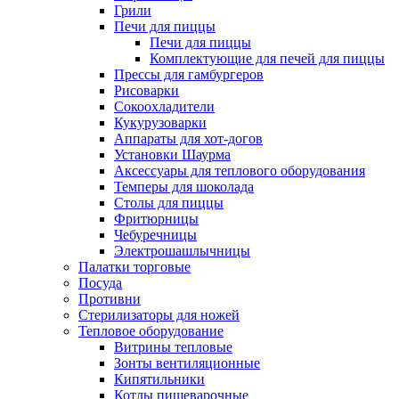
Грили
Печи для пиццы
Печи для пиццы
Комплектующие для печей для пиццы
Прессы для гамбургеров
Рисоварки
Сокоохладители
Кукурузоварки
Аппараты для хот-догов
Установки Шаурма
Аксессуары для теплового оборудования
Темперы для шоколада
Столы для пиццы
Фритюрницы
Чебуречницы
Электрошашлычницы
Палатки торговые
Посуда
Противни
Стерилизаторы для ножей
Тепловое оборудование
Витрины тепловые
Зонты вентиляционные
Кипятильники
Котлы пищеварочные