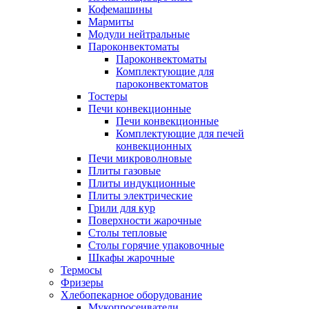
Кофемашины
Мармиты
Модули нейтральные
Пароконвектоматы
Пароконвектоматы
Комплектующие для
пароконвектоматов
Тостеры
Печи конвекционные
Печи конвекционные
Комплектующие для печей
конвекционных
Печи микроволновые
Плиты газовые
Плиты индукционные
Плиты электрические
Грили для кур
Поверхности жарочные
Столы тепловые
Столы горячие упаковочные
Шкафы жарочные
Термосы
Фризеры
Хлебопекарное оборудование
Мукопросеиватели