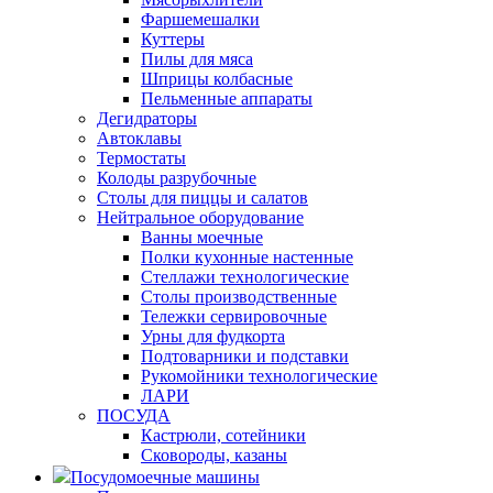
Фаршемешалки
Куттеры
Пилы для мяса
Шприцы колбасные
Пельменные аппараты
Дегидраторы
Автоклавы
Термостаты
Колоды разрубочные
Столы для пиццы и салатов
Нейтральное оборудование
Ванны моечные
Полки кухонные настенные
Стеллажи технологические
Столы производственные
Тележки сервировочные
Урны для фудкорта
Подтоварники и подставки
Рукомойники технологические
ЛАРИ
ПОСУДА
Кастрюли, сотейники
Сковороды, казаны
Посудомоечные машины