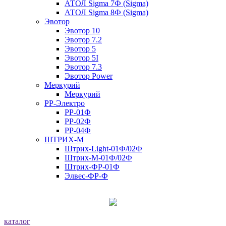
АТОЛ Sigma 7Ф (Sigma)
АТОЛ Sigma 8Ф (Sigma)
Эвотор
Эвотор 10
Эвотор 7.2
Эвотор 5
Эвотор 5I
Эвотор 7.3
Эвотор Power
Меркурий
Меркурий
РР-Электро
РР-01Ф
РР-02Ф
РР-04Ф
ШТРИХ-М
Штрих-Light-01Ф/02Ф
Штрих-М-01Ф/02Ф
Штрих-ФР-01Ф
Элвес-ФР-Ф
каталог