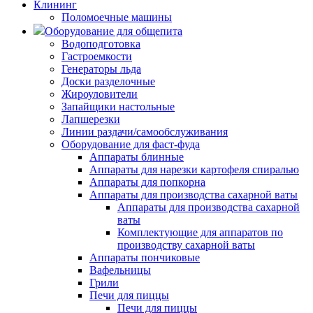
Клининг
Поломоечные машины
Оборудование для общепита
Водоподготовка
Гастроемкости
Генераторы льда
Доски разделочные
Жироуловители
Запайщики настольные
Лапшерезки
Линии раздачи/самообслуживания
Оборудование для фаст-фуда
Аппараты блинные
Аппараты для нарезки картофеля спиралью
Аппараты для попкорна
Аппараты для производства сахарной ваты
Аппараты для производства сахарной
ваты
Комплектующие для аппаратов по
производству сахарной ваты
Аппараты пончиковые
Вафельницы
Грили
Печи для пиццы
Печи для пиццы