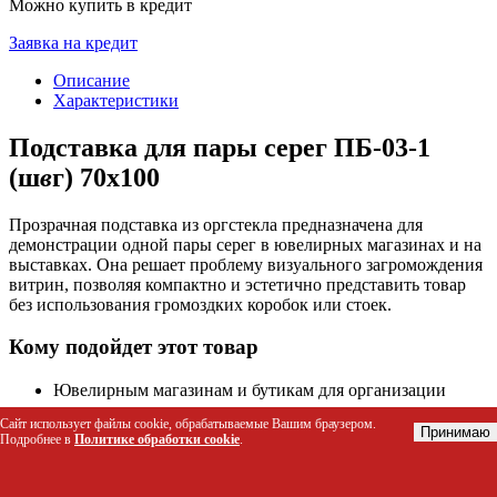
Можно купить в кредит
Заявка на кредит
Описание
Характеристики
Подставка для пары серег ПБ-03-1
(ш
в
г) 70х100
Прозрачная подставка из оргстекла предназначена для
демонстрации одной пары серег в ювелирных магазинах и на
выставках. Она решает проблему визуального загромождения
витрин, позволяя компактно и эстетично представить товар
без использования громоздких коробок или стоек.
Кому подойдет этот товар
Ювелирным магазинам и бутикам для организации
чистых и аккуратных витрин
Сайт использует файлы cookie, обрабатываемые Вашим браузером.
Продавцам на маркетплейсах и ярмарках handmade-
Принимаю
Подробнее в
Политике обработки cookie
.
украшений
Организаторам выставок ювелирного искусства
Коллекционерам украшений для хранения и