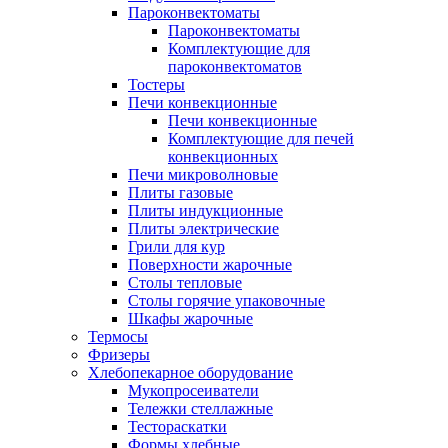
Пароконвектоматы
Пароконвектоматы
Комплектующие для
пароконвектоматов
Тостеры
Печи конвекционные
Печи конвекционные
Комплектующие для печей
конвекционных
Печи микроволновые
Плиты газовые
Плиты индукционные
Плиты электрические
Грили для кур
Поверхности жарочные
Столы тепловые
Столы горячие упаковочные
Шкафы жарочные
Термосы
Фризеры
Хлебопекарное оборудование
Мукопросеиватели
Тележки стеллажные
Тестораскатки
Формы хлебные