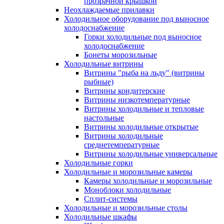
прозрачной крышкой
Неохлаждаемые прилавки
Холодильное оборудование под выносное
холодоснабжение
Горки холодильные под выносное
холодоснабжение
Бонеты морозильные
Холодильные витрины
Витрины "рыба на льду" (витрины
рыбные)
Витрины кондитерские
Витрины низкотемпературные
Витрины холодильные и тепловые
настольные
Витрины холодильные открытые
Витрины холодильные
среднетемпературные
Витрины холодильные универсальные
Холодильные горки
Холодильные и морозильные камеры
Камеры холодильные и морозильные
Моноблоки холодильные
Сплит-системы
Холодильные и морозильные столы
Холодильные шкафы