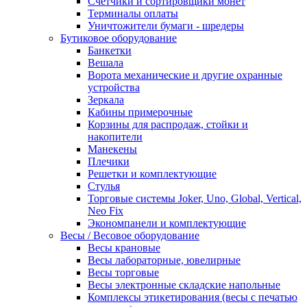
Счетчики и сортировщики монет
Терминалы оплаты
Уничтожители бумаги - шредеры
Бутиковое оборудование
Банкетки
Вешала
Ворота механические и другие охранные
устройства
Зеркала
Кабины примерочные
Корзины для распродаж, стойки и
накопители
Манекены
Плечики
Решетки и комплектующие
Стулья
Торговые системы Joker, Uno, Global, Vertical,
Neo Fix
Экономпанели и комплектующие
Весы / Весовое оборудование
Весы крановые
Весы лабораторные, ювелирные
Весы торговые
Весы электронные складские напольные
Комплексы этикетирования (весы с печатью