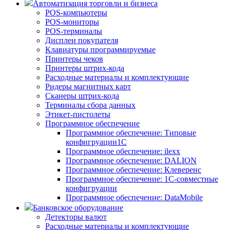
Автоматизация торговли и бизнеса
POS-компьютеры
POS-мониторы
POS-терминалы
Дисплеи покупателя
Клавиатуры программируемые
Принтеры чеков
Принтеры штрих-кода
Расходные материалы и комплектующие
Ридеры магнитных карт
Сканеры штрих-кода
Терминалы сбора данных
Этикет-пистолеты
Программное обеспечение
Программное обеспечение: Типовые
конфигруации1С
Программное обеспечение: ilexx
Программное обеспечение: DALION
Программное обеспечение: Клеверенс
Программное обеспечение: 1С-совместные
конфигруации
Программное обеспечение: DataMobile
Банковское оборудование
Детекторы валют
Расходные материалы и комплектующие