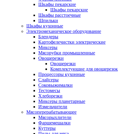
Шкафы пекарские
Шкафы пекарские
Шкафы расстоечные
Шпильки
Шкафы кухонные
Электромеханическое оборудование
Блендеры
Картофелечистки электрические
Миксеры
Мясорубки промышленные
Овощерезки
Овощерезки
Комплектующие для овощерезок
Процессоры кухонные
Слайсеры
Соковыжималки
Тестомесы
Хлеборезки
Миксеры планетарные
Измельчители
Мясоперерабатывающее
Мясорыхлители
Фаршемешалки
Куттеры
Пилы для мяса