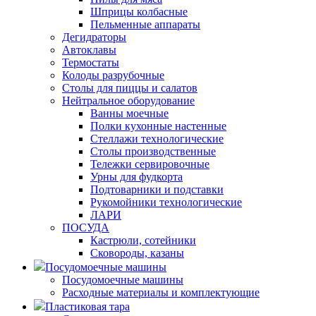
Шприцы колбасные
Пельменные аппараты
Дегидраторы
Автоклавы
Термостаты
Колоды разрубочные
Столы для пиццы и салатов
Нейтральное оборудование
Ванны моечные
Полки кухонные настенные
Стеллажи технологические
Столы производственные
Тележки сервировочные
Урны для фудкорта
Подтоварники и подставки
Рукомойники технологические
ЛАРИ
ПОСУДА
Кастрюли, сотейники
Сковороды, казаны
Посудомоечные машины
Посудомоечные машины
Расходные материалы и комплектующие
Пластиковая тара