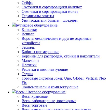
Сейфы
Счетчики и сортировщики банкнот
Счетчики и сортировщики монет
Терминалы оплаты
Уничтожители бумаги - шредеры
Бутиковое оборудование
Банкетки
Вешала
Ворота механические и другие охранные
устройства
Зеркала
Кабины примерочные
Корзины для распродаж, стойки и накопители
Манекены
Плечики
Решетки и комплектующие
Стулья
Торговые системы Joker, Uno, Global, Vertical, Neo
Fix
Экономпанели и комплектующие
Весы / Весовое оборудование
Весы крановые
Весы лабораторные, ювелирные
Весы торговые
Весы электронные складские напольные