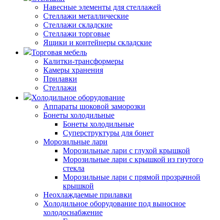
Навесные элементы для стеллажей
Стеллажи металлические
Стеллажи складские
Стеллажи торговые
Ящики и контейнеры складские
Торговая мебель
Калитки-трансформеры
Камеры хранения
Прилавки
Стеллажи
Холодильное оборудование
Аппараты шоковой заморозки
Бонеты холодильные
Бонеты холодильные
Суперструктуры для бонет
Морозильные лари
Морозильные лари с глухой крышкой
Морозильные лари с крышкой из гнутого
стекла
Морозильные лари с прямой прозрачной
крышкой
Неохлаждаемые прилавки
Холодильное оборудование под выносное
холодоснабжение