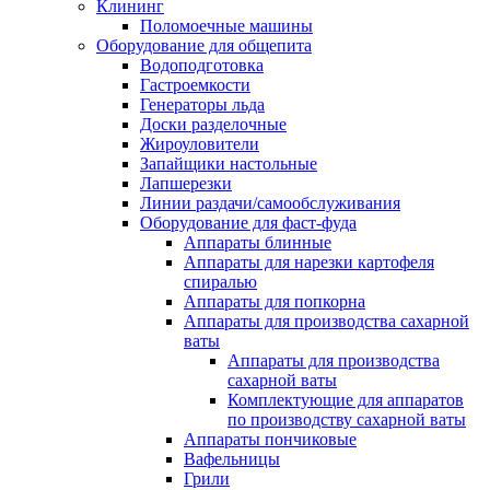
Клининг
Поломоечные машины
Оборудование для общепита
Водоподготовка
Гастроемкости
Генераторы льда
Доски разделочные
Жироуловители
Запайщики настольные
Лапшерезки
Линии раздачи/самообслуживания
Оборудование для фаст-фуда
Аппараты блинные
Аппараты для нарезки картофеля
спиралью
Аппараты для попкорна
Аппараты для производства сахарной
ваты
Аппараты для производства
сахарной ваты
Комплектующие для аппаратов
по производству сахарной ваты
Аппараты пончиковые
Вафельницы
Грили