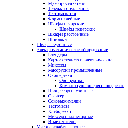
Мукопросеиватели
Тележки стеллажные
Тестораскатки
Формы хлебные
Шкафы пекарские
Шкафы пекарские
Шкафы расстоечные
Шпильки
Шкафы кухонные
Электромеханическое оборудование
Блендеры
Картофелечистки электрические
Миксеры
Мясорубки промышленные
Овощерезки
Овощерезки
Комплектующие для овощерезок
Процессоры кухонные
Слайсеры
Соковыжималки
Тестомесы
Хлеборезки
Миксеры планетарные
Измельчители
Мясоперерабатывающее