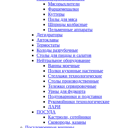
Мясорыхлители
Фаршемешалки
Куттеры
Пилы для мяса
Шприцы колбасные
Пельменные аппараты
Дегидраторы
Автоклавы
Термостаты
Колоды разрубочные
Столы для пиццы и салатов
Нейтральное оборудование
Ванны моечные
Полки кухонные настенные
Стеллажи технологические
Столы производственные
Тележки сервировочные
Урны для фудкорта
Подтоварники и подставки
Рукомойники технологические
ЛАРИ
ПОСУДА
Кастрюли, сотейники
Сковороды, казаны
Посудомоечные машины