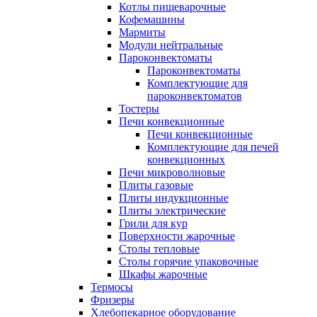
Котлы пищеварочные
Кофемашины
Мармиты
Модули нейтральные
Пароконвектоматы
Пароконвектоматы
Комплектующие для
пароконвектоматов
Тостеры
Печи конвекционные
Печи конвекционные
Комплектующие для печей
конвекционных
Печи микроволновые
Плиты газовые
Плиты индукционные
Плиты электрические
Грили для кур
Поверхности жарочные
Столы тепловые
Столы горячие упаковочные
Шкафы жарочные
Термосы
Фризеры
Хлебопекарное оборудование