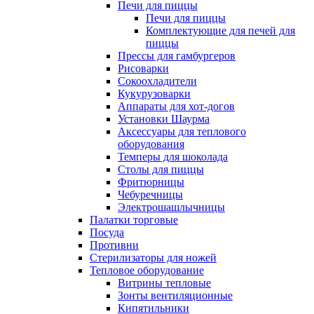
Печи для пиццы
Печи для пиццы
Комплектующие для печей для
пиццы
Прессы для гамбургеров
Рисоварки
Сокоохладители
Кукурузоварки
Аппараты для хот-догов
Установки Шаурма
Аксессуары для теплового
оборудования
Темперы для шоколада
Столы для пиццы
Фритюрницы
Чебуречницы
Электрошашлычницы
Палатки торговые
Посуда
Противни
Стерилизаторы для ножей
Тепловое оборудование
Витрины тепловые
Зонты вентиляционные
Кипятильники