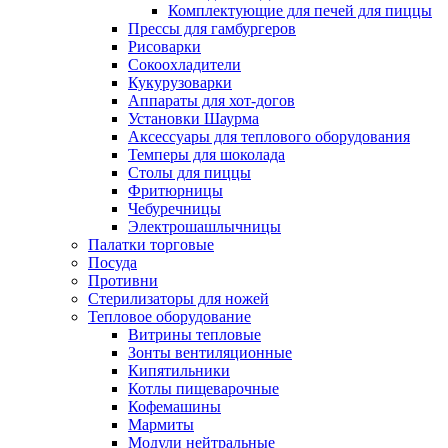
Комплектующие для печей для пиццы
Прессы для гамбургеров
Рисоварки
Сокоохладители
Кукурузоварки
Аппараты для хот-догов
Установки Шаурма
Аксессуары для теплового оборудования
Темперы для шоколада
Столы для пиццы
Фритюрницы
Чебуречницы
Электрошашлычницы
Палатки торговые
Посуда
Противни
Стерилизаторы для ножей
Тепловое оборудование
Витрины тепловые
Зонты вентиляционные
Кипятильники
Котлы пищеварочные
Кофемашины
Мармиты
Модули нейтральные