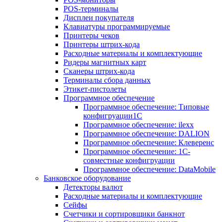
POS-терминалы
Дисплеи покупателя
Клавиатуры программируемые
Принтеры чеков
Принтеры штрих-кода
Расходные материалы и комплектующие
Ридеры магнитных карт
Сканеры штрих-кода
Терминалы сбора данных
Этикет-пистолеты
Программное обеспечение
Программное обеспечение: Типовые
конфигруации1С
Программное обеспечение: ilexx
Программное обеспечение: DALION
Программное обеспечение: Клеверенс
Программное обеспечение: 1С-
совместные конфигруации
Программное обеспечение: DataMobile
Банковское оборудование
Детекторы валют
Расходные материалы и комплектующие
Сейфы
Счетчики и сортировщики банкнот