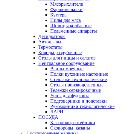
Мясорыхлители
Фаршемешалки
Куттеры
Пилы для мяса
Шприцы колбасные
Пельменные аппараты
Дегидраторы
Автоклавы
Термостаты
Колоды разрубочные
Столы для пиццы и салатов
Нейтральное оборудование
Ванны моечные
Полки кухонные настенные
Стеллажи технологические
Столы производственные
Тележки сервировочные
Урны для фудкорта
Подтоварники и подставки
Рукомойники технологические
ЛАРИ
ПОСУДА
Кастрюли, сотейники
Сковороды, казаны
Посудомоечные машины