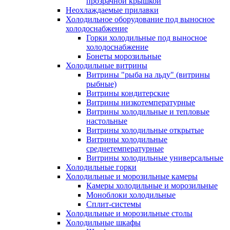
прозрачной крышкой
Неохлаждаемые прилавки
Холодильное оборудование под выносное
холодоснабжение
Горки холодильные под выносное
холодоснабжение
Бонеты морозильные
Холодильные витрины
Витрины "рыба на льду" (витрины
рыбные)
Витрины кондитерские
Витрины низкотемпературные
Витрины холодильные и тепловые
настольные
Витрины холодильные открытые
Витрины холодильные
среднетемпературные
Витрины холодильные универсальные
Холодильные горки
Холодильные и морозильные камеры
Камеры холодильные и морозильные
Моноблоки холодильные
Сплит-системы
Холодильные и морозильные столы
Холодильные шкафы