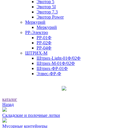
Эвотор 5
Эвотор 5I
Эвотор 7.3
Эвотор Power
Меркурий
Меркурий
РР-Электро
РР-01Ф
РР-02Ф
РР-04Ф
ШТРИХ-М
Штрих-Light-01Ф/02Ф
Штрих-М-01Ф/02Ф
Штрих-ФР-01Ф
Элвес-ФР-Ф
каталог
Назад
Складские и полочные лотки
Мусорные контейнеры