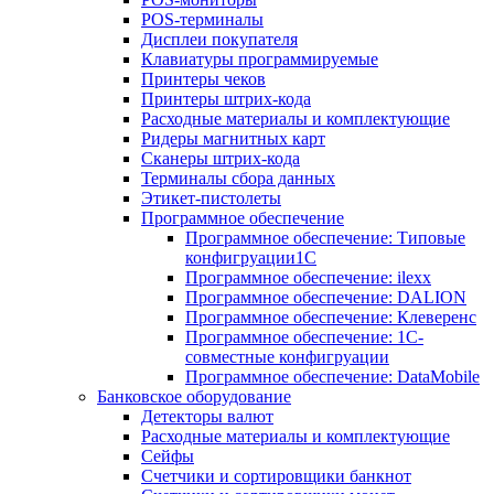
POS-терминалы
Дисплеи покупателя
Клавиатуры программируемые
Принтеры чеков
Принтеры штрих-кода
Расходные материалы и комплектующие
Ридеры магнитных карт
Сканеры штрих-кода
Терминалы сбора данных
Этикет-пистолеты
Программное обеспечение
Программное обеспечение: Типовые
конфигруации1С
Программное обеспечение: ilexx
Программное обеспечение: DALION
Программное обеспечение: Клеверенс
Программное обеспечение: 1С-
совместные конфигруации
Программное обеспечение: DataMobile
Банковское оборудование
Детекторы валют
Расходные материалы и комплектующие
Сейфы
Счетчики и сортировщики банкнот