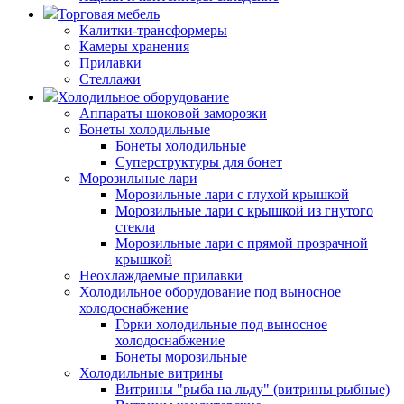
Торговая мебель
Калитки-трансформеры
Камеры хранения
Прилавки
Стеллажи
Холодильное оборудование
Аппараты шоковой заморозки
Бонеты холодильные
Бонеты холодильные
Суперструктуры для бонет
Морозильные лари
Морозильные лари с глухой крышкой
Морозильные лари с крышкой из гнутого
стекла
Морозильные лари с прямой прозрачной
крышкой
Неохлаждаемые прилавки
Холодильное оборудование под выносное
холодоснабжение
Горки холодильные под выносное
холодоснабжение
Бонеты морозильные
Холодильные витрины
Витрины "рыба на льду" (витрины рыбные)