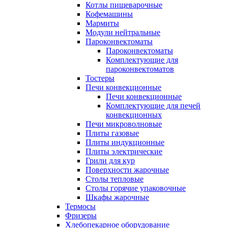
Котлы пищеварочные
Кофемашины
Мармиты
Модули нейтральные
Пароконвектоматы
Пароконвектоматы
Комплектующие для
пароконвектоматов
Тостеры
Печи конвекционные
Печи конвекционные
Комплектующие для печей
конвекционных
Печи микроволновые
Плиты газовые
Плиты индукционные
Плиты электрические
Грили для кур
Поверхности жарочные
Столы тепловые
Столы горячие упаковочные
Шкафы жарочные
Термосы
Фризеры
Хлебопекарное оборудование