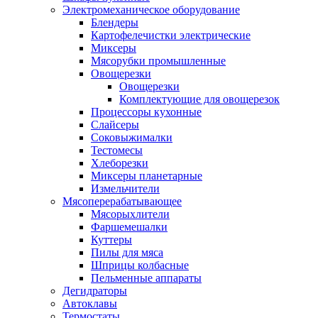
Электромеханическое оборудование
Блендеры
Картофелечистки электрические
Миксеры
Мясорубки промышленные
Овощерезки
Овощерезки
Комплектующие для овощерезок
Процессоры кухонные
Слайсеры
Соковыжималки
Тестомесы
Хлеборезки
Миксеры планетарные
Измельчители
Мясоперерабатывающее
Мясорыхлители
Фаршемешалки
Куттеры
Пилы для мяса
Шприцы колбасные
Пельменные аппараты
Дегидраторы
Автоклавы
Термостаты