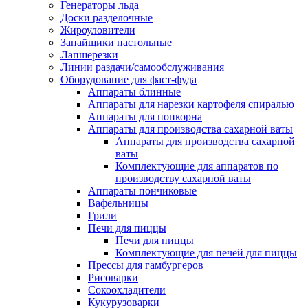
Генераторы льда
Доски разделочные
Жироуловители
Запайщики настольные
Лапшерезки
Линии раздачи/самообслуживания
Оборудование для фаст-фуда
Аппараты блинные
Аппараты для нарезки картофеля спиралью
Аппараты для попкорна
Аппараты для производства сахарной ваты
Аппараты для производства сахарной
ваты
Комплектующие для аппаратов по
производству сахарной ваты
Аппараты пончиковые
Вафельницы
Грили
Печи для пиццы
Печи для пиццы
Комплектующие для печей для пиццы
Прессы для гамбургеров
Рисоварки
Сокоохладители
Кукурузоварки