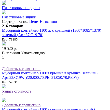
Пластиковые поддоны
Пластиковые ящики
Сортировка по:
Цене
Названию
216 товаров
Мусорный контейнер 1100 л. с крышкой (1360*1085*1370)
зеленый (Арт.37.C19 70)
Код: 71185
19 520 р.
В наличии
Узнать скидку!
1
Добавить к сравнению
Мусорный контейнер 1100л крышка в крышке, зеленый (
Арт.22.C19W )(20.800.70.PE; 21.050.70.PE.W)
Код: 59631
Узнать стоимость
1
Добавить к сравнению
Мусорный контейнер 1100л крышка в крышке, синий (