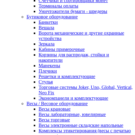
Счетчики и сортировщики монет
Терминалы оплаты
Уничтожители бумаги - шредеры
Бутиковое оборудование
Банкетки
Вешала
Ворота механические и другие охранные
устройства
Зеркала
Кабины примерочные
Корзины для распродаж, стойки и
накопители
Манекены
Плечики
Решетки и комплектующие
Стулья
Торговые системы Joker, Uno, Global, Vertical,
Neo Fix
Экономпанели и комплектующие
Весы / Весовое оборудование
Весы крановые
Весы лабораторные, ювелирные
Весы торговые
Весы электронные складские напольные
Комплексы этикетирования (весы с печатью