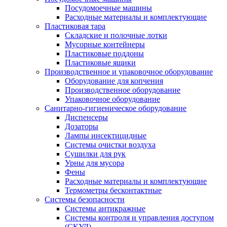
Посудомоечные машины
Расходные материалы и комплектующие
Пластиковая тара
Складские и полочные лотки
Мусорные контейнеры
Пластиковые поддоны
Пластиковые ящики
Производственное и упаковочное оборудование
Оборудование для копчения
Производственное оборудование
Упаковочное оборудование
Санитарно-гигиеническое оборудование
Диспенсеры
Дозаторы
Лампы инсектицидные
Системы очистки воздуха
Сушилки для рук
Урны для мусора
Фены
Расходные материалы и комплектующие
Термометры бесконтактные
Системы безопасности
Системы антикражные
Системы контроля и управления доступом
(СКУД)