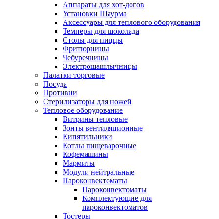
Аппараты для хот-догов
Установки Шаурма
Аксессуары для теплового оборудования
Темперы для шоколада
Столы для пиццы
Фритюрницы
Чебуречницы
Электрошашлычницы
Палатки торговые
Посуда
Противни
Стерилизаторы для ножей
Тепловое оборудование
Витрины тепловые
Зонты вентиляционные
Кипятильники
Котлы пищеварочные
Кофемашины
Мармиты
Модули нейтральные
Пароконвектоматы
Пароконвектоматы
Комплектующие для
пароконвектоматов
Тостеры