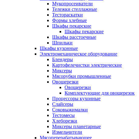
Мукопросеиватели
Тележки стеллажные
Тестораскатки
Формы хлебные
Шкафы пекарские
Шкафы пекарские
Шкафы расстоечные
Шпильки
Шкафы кухонные
Электромеханическое оборудование
Блендеры
Картофелечистки электрические
Миксеры
Мясорубки промышленные
Овощерезки
Овощерезки
Комплектующие для овощерезок
Процессоры кухонные
Слайсеры
Соковыжималки
Тестомесы
Хлеборезки
Миксеры планетарные
Измельчители
Мясоперерабатывающее