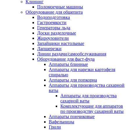
Клининг
Поломоечные машины
Оборудование для общепита
Водоподготовка
Гастроемкости
Генераторы льда
Доски разделочные
Жироуловители
Запайщики настольные
Лапшерезки
Линии раздачи/самообслуживания
Оборудование для фаст-фуда
Аппараты блинные
Аппараты для нарезки картофеля
спиралью
Аппараты для попкорна
Аппараты для производства сахарной
ваты
Аппараты для производства
сахарной ваты
Комплектующие для аппаратов
по производству сахарной ваты
Аппараты пончиковые
Вафельницы
Грили