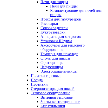
Печи для пиццы
Печи для пиццы
Комплектующие для печей для
пиццы
Прессы для гамбургеров
Рисоварки
Сокоохладители
Кукурузоварки
Аппараты для хот-догов
Установки Шаурма
Аксессуары для теплового
оборудования
Темперы для шоколада
Столы для пиццы
Фритюрницы
Чебуречницы
Электрошашлычницы
Палатки торговые
Посуда
Противни
Стерилизаторы для ножей
Тепловое оборудование
Витрины тепловые
Зонты вентиляционные
Кипятильники