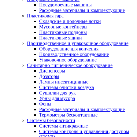
Посудомоечные машины
Расходные материалы и комплектующие
Пластиковая тара
Складские и полочные лотки
Мусорные контейнеры
Пластиковые поддоны
Пластиковые ящики
Производственное и упаковочное оборудование
Оборудование для копчения
Производственное оборудование
Упаковочное оборудование
Санитарно-гигиеническое оборудование
Диспенсеры
Дозаторы
Лампы инсектицидные
Системы очистки воздуха
Сушилки для рук
Урны для мусора
Фены
Расходные материалы и комплектующие
Термометры бесконтактные
Системы безопасности
Системы антикражные
Системы контроля и управления доступом
(СКУД)