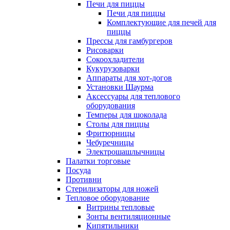
Печи для пиццы
Печи для пиццы
Комплектующие для печей для
пиццы
Прессы для гамбургеров
Рисоварки
Сокоохладители
Кукурузоварки
Аппараты для хот-догов
Установки Шаурма
Аксессуары для теплового
оборудования
Темперы для шоколада
Столы для пиццы
Фритюрницы
Чебуречницы
Электрошашлычницы
Палатки торговые
Посуда
Противни
Стерилизаторы для ножей
Тепловое оборудование
Витрины тепловые
Зонты вентиляционные
Кипятильники