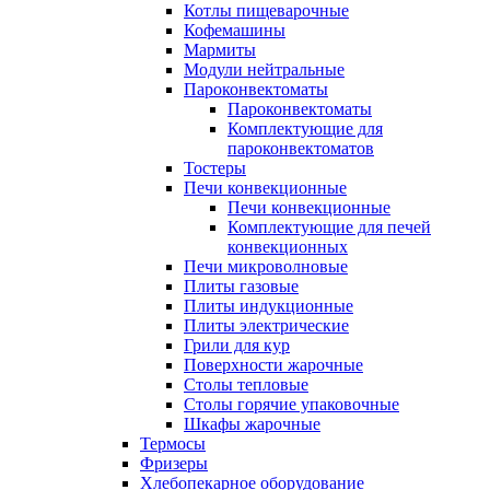
Котлы пищеварочные
Кофемашины
Мармиты
Модули нейтральные
Пароконвектоматы
Пароконвектоматы
Комплектующие для
пароконвектоматов
Тостеры
Печи конвекционные
Печи конвекционные
Комплектующие для печей
конвекционных
Печи микроволновые
Плиты газовые
Плиты индукционные
Плиты электрические
Грили для кур
Поверхности жарочные
Столы тепловые
Столы горячие упаковочные
Шкафы жарочные
Термосы
Фризеры
Хлебопекарное оборудование