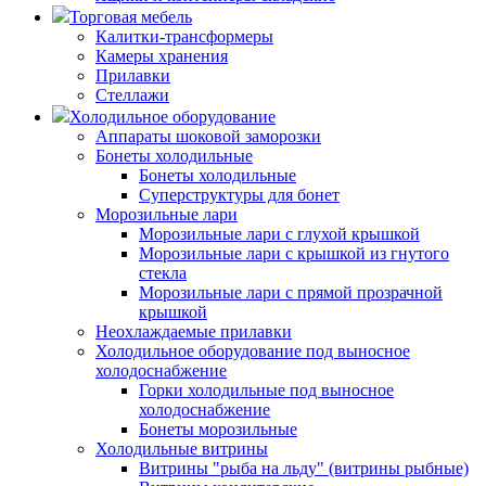
Торговая мебель
Калитки-трансформеры
Камеры хранения
Прилавки
Стеллажи
Холодильное оборудование
Аппараты шоковой заморозки
Бонеты холодильные
Бонеты холодильные
Суперструктуры для бонет
Морозильные лари
Морозильные лари с глухой крышкой
Морозильные лари с крышкой из гнутого
стекла
Морозильные лари с прямой прозрачной
крышкой
Неохлаждаемые прилавки
Холодильное оборудование под выносное
холодоснабжение
Горки холодильные под выносное
холодоснабжение
Бонеты морозильные
Холодильные витрины
Витрины "рыба на льду" (витрины рыбные)