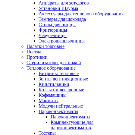
Аппараты для хот-догов
Установки Шаурма
Аксессуары для теплового оборудования
Темперы для шоколада
Столы для пиццы
Фритюрницы
Чебуречницы
Электрошашлычницы
Палатки торговые
Посуда
Противни
Стерилизаторы для ножей
Тепловое оборудование
Витрины тепловые
Зонты вентиляционные
Кипятильники
Котлы пищеварочные
Кофемашины
Мармиты
Модули нейтральные
Пароконвектоматы
Пароконвектоматы
Комплектующие для
пароконвектоматов
Тостеры