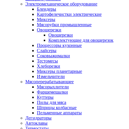
Электромеханическое оборудование
Блендеры
Картофелечистки электрические
Миксеры
Мясорубки промышленные
Овощерезки
Овощерезки
Комплектующие для овощерезок
Процессоры кухонные
Слайсеры
Соковыжималки
Тестомесы
Хлеборезки
Миксеры планетарные
Измельчители
Мясоперерабатывающее
Мясорыхлители
Фаршемешалки
Куттеры
Пилы для мяса
Шприцы колбасные
Пельменные аппараты
Дегидраторы
Автоклавы
Термостаты