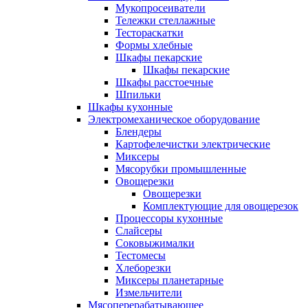
Мукопросеиватели
Тележки стеллажные
Тестораскатки
Формы хлебные
Шкафы пекарские
Шкафы пекарские
Шкафы расстоечные
Шпильки
Шкафы кухонные
Электромеханическое оборудование
Блендеры
Картофелечистки электрические
Миксеры
Мясорубки промышленные
Овощерезки
Овощерезки
Комплектующие для овощерезок
Процессоры кухонные
Слайсеры
Соковыжималки
Тестомесы
Хлеборезки
Миксеры планетарные
Измельчители
Мясоперерабатывающее