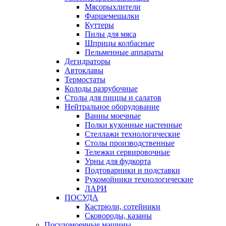
Мясорыхлители
Фаршемешалки
Куттеры
Пилы для мяса
Шприцы колбасные
Пельменные аппараты
Дегидраторы
Автоклавы
Термостаты
Колоды разрубочные
Столы для пиццы и салатов
Нейтральное оборудование
Ванны моечные
Полки кухонные настенные
Стеллажи технологические
Столы производственные
Тележки сервировочные
Урны для фудкорта
Подтоварники и подставки
Рукомойники технологические
ЛАРИ
ПОСУДА
Кастрюли, сотейники
Сковороды, казаны
Посудомоечные машины