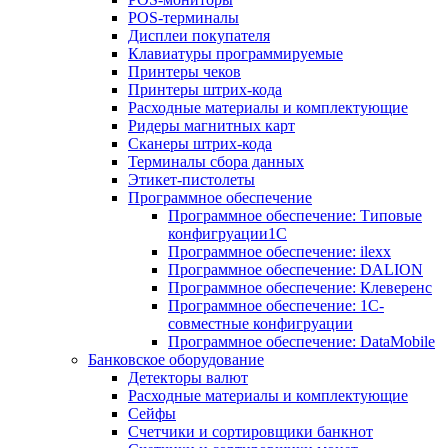
POS-терминалы
Дисплеи покупателя
Клавиатуры программируемые
Принтеры чеков
Принтеры штрих-кода
Расходные материалы и комплектующие
Ридеры магнитных карт
Сканеры штрих-кода
Терминалы сбора данных
Этикет-пистолеты
Программное обеспечение
Программное обеспечение: Типовые
конфигруации1С
Программное обеспечение: ilexx
Программное обеспечение: DALION
Программное обеспечение: Клеверенс
Программное обеспечение: 1С-
совместные конфигруации
Программное обеспечение: DataMobile
Банковское оборудование
Детекторы валют
Расходные материалы и комплектующие
Сейфы
Счетчики и сортировщики банкнот