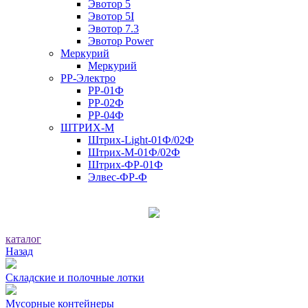
Эвотор 5
Эвотор 5I
Эвотор 7.3
Эвотор Power
Меркурий
Меркурий
РР-Электро
РР-01Ф
РР-02Ф
РР-04Ф
ШТРИХ-М
Штрих-Light-01Ф/02Ф
Штрих-М-01Ф/02Ф
Штрих-ФР-01Ф
Элвес-ФР-Ф
каталог
Назад
Складские и полочные лотки
Мусорные контейнеры