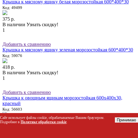
Крышка к мясному ящику белая морозостойкая 600*400*30
Код: 49499
375 р.
В наличии
Узнать скидку!
1
Добавить к сравнению
Крышка к мясному ящику зеленая морозостойкая 600*400*30
Код: 59076
418 р.
В наличии
Узнать скидку!
1
Добавить к сравнению
Крышка к овощным ящикам морозостойкая 600х400х30,
красный
Код: 56603
Сайт использует файлы cookie, обрабатываемые Вашим браузером.
Принимаю
418 р.
Подробнее в
Политике обработки cookie
.
В наличии
Узнать скидку!
1