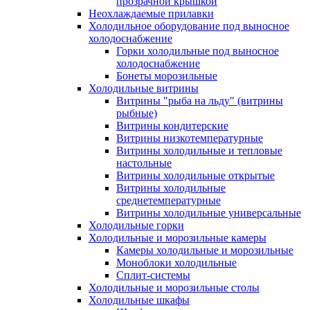
прозрачной крышкой
Неохлаждаемые прилавки
Холодильное оборудование под выносное
холодоснабжение
Горки холодильные под выносное
холодоснабжение
Бонеты морозильные
Холодильные витрины
Витрины "рыба на льду" (витрины
рыбные)
Витрины кондитерские
Витрины низкотемпературные
Витрины холодильные и тепловые
настольные
Витрины холодильные открытые
Витрины холодильные
среднетемпературные
Витрины холодильные универсальные
Холодильные горки
Холодильные и морозильные камеры
Камеры холодильные и морозильные
Моноблоки холодильные
Сплит-системы
Холодильные и морозильные столы
Холодильные шкафы