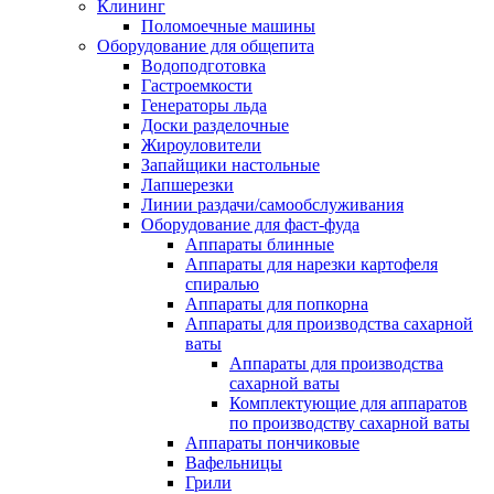
Клининг
Поломоечные машины
Оборудование для общепита
Водоподготовка
Гастроемкости
Генераторы льда
Доски разделочные
Жироуловители
Запайщики настольные
Лапшерезки
Линии раздачи/самообслуживания
Оборудование для фаст-фуда
Аппараты блинные
Аппараты для нарезки картофеля
спиралью
Аппараты для попкорна
Аппараты для производства сахарной
ваты
Аппараты для производства
сахарной ваты
Комплектующие для аппаратов
по производству сахарной ваты
Аппараты пончиковые
Вафельницы
Грили