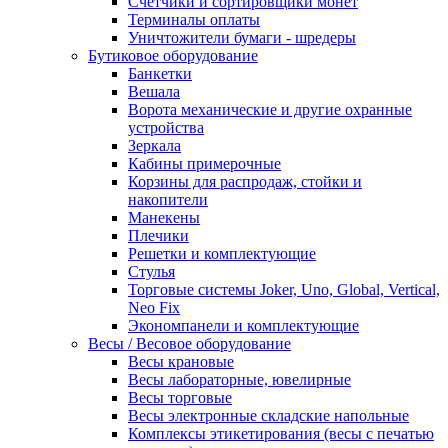
Счетчики и сортировщики монет
Терминалы оплаты
Уничтожители бумаги - шредеры
Бутиковое оборудование
Банкетки
Вешала
Ворота механические и другие охранные
устройства
Зеркала
Кабины примерочные
Корзины для распродаж, стойки и
накопители
Манекены
Плечики
Решетки и комплектующие
Стулья
Торговые системы Joker, Uno, Global, Vertical,
Neo Fix
Экономпанели и комплектующие
Весы / Весовое оборудование
Весы крановые
Весы лабораторные, ювелирные
Весы торговые
Весы электронные складские напольные
Комплексы этикетирования (весы с печатью