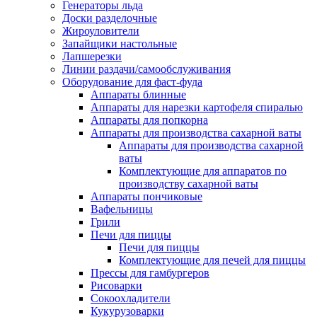
Генераторы льда
Доски разделочные
Жироуловители
Запайщики настольные
Лапшерезки
Линии раздачи/самообслуживания
Оборудование для фаст-фуда
Аппараты блинные
Аппараты для нарезки картофеля спиралью
Аппараты для попкорна
Аппараты для производства сахарной ваты
Аппараты для производства сахарной
ваты
Комплектующие для аппаратов по
производству сахарной ваты
Аппараты пончиковые
Вафельницы
Грили
Печи для пиццы
Печи для пиццы
Комплектующие для печей для пиццы
Прессы для гамбургеров
Рисоварки
Сокоохладители
Кукурузоварки