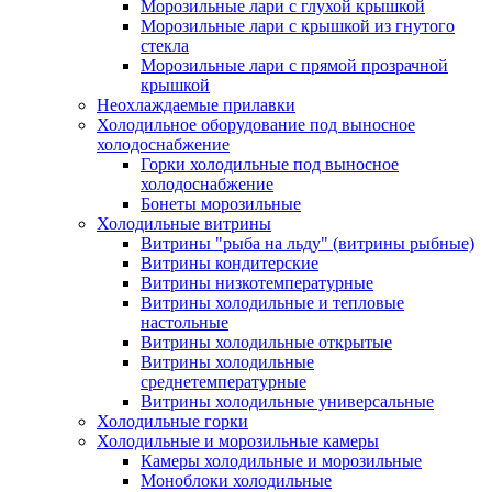
Морозильные лари с глухой крышкой
Морозильные лари с крышкой из гнутого
стекла
Морозильные лари с прямой прозрачной
крышкой
Неохлаждаемые прилавки
Холодильное оборудование под выносное
холодоснабжение
Горки холодильные под выносное
холодоснабжение
Бонеты морозильные
Холодильные витрины
Витрины "рыба на льду" (витрины рыбные)
Витрины кондитерские
Витрины низкотемпературные
Витрины холодильные и тепловые
настольные
Витрины холодильные открытые
Витрины холодильные
среднетемпературные
Витрины холодильные универсальные
Холодильные горки
Холодильные и морозильные камеры
Камеры холодильные и морозильные
Моноблоки холодильные