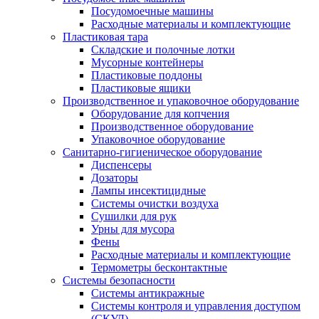
Посудомоечные машины
Расходные материалы и комплектующие
Пластиковая тара
Складские и полочные лотки
Мусорные контейнеры
Пластиковые поддоны
Пластиковые ящики
Производственное и упаковочное оборудование
Оборудование для копчения
Производственное оборудование
Упаковочное оборудование
Санитарно-гигиеническое оборудование
Диспенсеры
Дозаторы
Лампы инсектицидные
Системы очистки воздуха
Сушилки для рук
Урны для мусора
Фены
Расходные материалы и комплектующие
Термометры бесконтактные
Системы безопасности
Системы антикражные
Системы контроля и управления доступом
(СКУД)