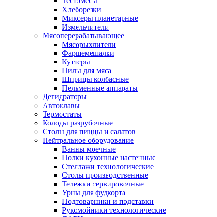
Тестомесы
Хлеборезки
Миксеры планетарные
Измельчители
Мясоперерабатывающее
Мясорыхлители
Фаршемешалки
Куттеры
Пилы для мяса
Шприцы колбасные
Пельменные аппараты
Дегидраторы
Автоклавы
Термостаты
Колоды разрубочные
Столы для пиццы и салатов
Нейтральное оборудование
Ванны моечные
Полки кухонные настенные
Стеллажи технологические
Столы производственные
Тележки сервировочные
Урны для фудкорта
Подтоварники и подставки
Рукомойники технологические