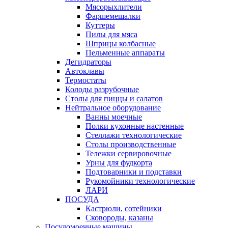
Мясорыхлители
Фаршемешалки
Куттеры
Пилы для мяса
Шприцы колбасные
Пельменные аппараты
Дегидраторы
Автоклавы
Термостаты
Колоды разрубочные
Столы для пиццы и салатов
Нейтральное оборудование
Ванны моечные
Полки кухонные настенные
Стеллажи технологические
Столы производственные
Тележки сервировочные
Урны для фудкорта
Подтоварники и подставки
Рукомойники технологические
ЛАРИ
ПОСУДА
Кастрюли, сотейники
Сковороды, казаны
Посудомоечные машины