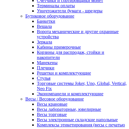
Счетчики и сортировщики монет
Терминалы оплаты
Уничтожители бумаги - шредеры
Бутиковое оборудование
Банкетки
Вешала
Ворота механические и другие охранные
устройства
Зеркала
Кабины примерочные
Корзины для распродаж, стойки и
накопители
Манекены
Плечики
Решетки и комплектующие
Стулья
Торговые системы Joker, Uno, Global, Vertical,
Neo Fix
Экономпанели и комплектующие
Весы / Весовое оборудование
Весы крановые
Весы лабораторные, ювелирные
Весы торговые
Весы электронные складские напольные
Комплексы этикетирования (весы с печатью