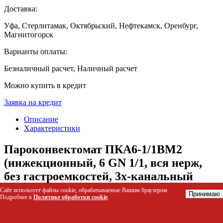
Доставка:
Уфа, Стерлитамак, Октябрьский, Нефтекамск, Оренбург,
Магнитогорск
Варианты оплаты:
Безналичный расчет, Наличный расчет
Можно купить в кредит
Заявка на кредит
Описание
Характеристики
Пароконвектомат ПКА6-1/1ВМ2
(инжекционный, 6 GN 1/1, вся нерж,
без гастроемкостей, 3х-канальный
щуп)
Сайт использует файлы cookie, обрабатываемые Вашим браузером.
Принимаю
Подробнее в
Политике обработки cookie
.
Пароконвектомат ПКА6-1/1ВМ2 — это профессиональное
оборудование инжекционного типа для комбинированной