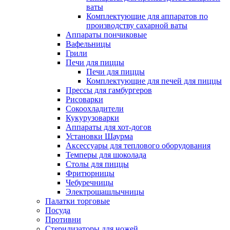
ваты
Комплектующие для аппаратов по
производству сахарной ваты
Аппараты пончиковые
Вафельницы
Грили
Печи для пиццы
Печи для пиццы
Комплектующие для печей для пиццы
Прессы для гамбургеров
Рисоварки
Сокоохладители
Кукурузоварки
Аппараты для хот-догов
Установки Шаурма
Аксессуары для теплового оборудования
Темперы для шоколада
Столы для пиццы
Фритюрницы
Чебуречницы
Электрошашлычницы
Палатки торговые
Посуда
Противни
Стерилизаторы для ножей