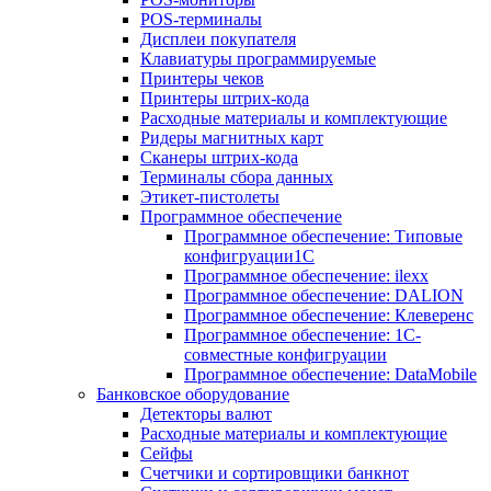
POS-терминалы
Дисплеи покупателя
Клавиатуры программируемые
Принтеры чеков
Принтеры штрих-кода
Расходные материалы и комплектующие
Ридеры магнитных карт
Сканеры штрих-кода
Терминалы сбора данных
Этикет-пистолеты
Программное обеспечение
Программное обеспечение: Типовые
конфигруации1С
Программное обеспечение: ilexx
Программное обеспечение: DALION
Программное обеспечение: Клеверенс
Программное обеспечение: 1С-
совместные конфигруации
Программное обеспечение: DataMobile
Банковское оборудование
Детекторы валют
Расходные материалы и комплектующие
Сейфы
Счетчики и сортировщики банкнот