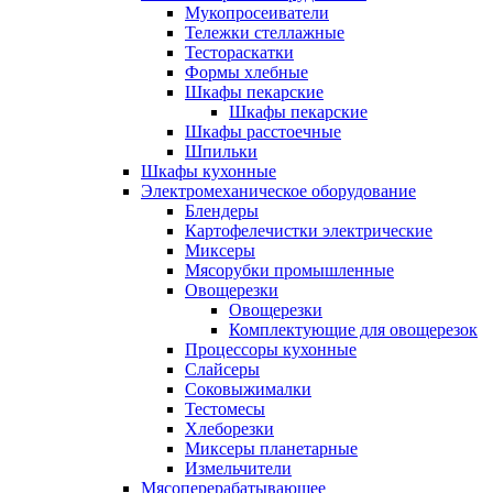
Мукопросеиватели
Тележки стеллажные
Тестораскатки
Формы хлебные
Шкафы пекарские
Шкафы пекарские
Шкафы расстоечные
Шпильки
Шкафы кухонные
Электромеханическое оборудование
Блендеры
Картофелечистки электрические
Миксеры
Мясорубки промышленные
Овощерезки
Овощерезки
Комплектующие для овощерезок
Процессоры кухонные
Слайсеры
Соковыжималки
Тестомесы
Хлеборезки
Миксеры планетарные
Измельчители
Мясоперерабатывающее