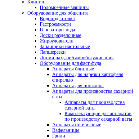
Клининг
Поломоечные машины
Оборудование для общепита
Водоподготовка
Гастроемкости
Генераторы льда
Доски разделочные
Жироуловители
Запайщики настольные
Лапшерезки
Линии раздачи/самообслуживания
Оборудование для фаст-фуда
Аппараты блинные
Аппараты для нарезки картофеля
спиралью
Аппараты для попкорна
Аппараты для производства сахарной
ваты
Аппараты для производства
сахарной ваты
Комплектующие для аппаратов
по производству сахарной ваты
Аппараты пончиковые
Вафельницы
Грили