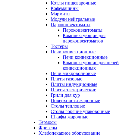
Котлы пищеварочные
Кофемашины
Мармиты
Модули нейтральные
Пароконвектоматы
Пароконвектоматы
Комплектующие для
пароконвектоматов
Тостеры
Печи конвекционные
Печи конвекционные
Комплектующие для печей
конвекционных
Печи микроволновые
Плиты газовые
Плиты индукционные
Плиты электрические
Грили для кур
Поверхности жарочные
Столы тепловые
Столы горячие упаковочные
Шкафы жарочные
Термосы
Фризеры
Хлебопекарное оборудование