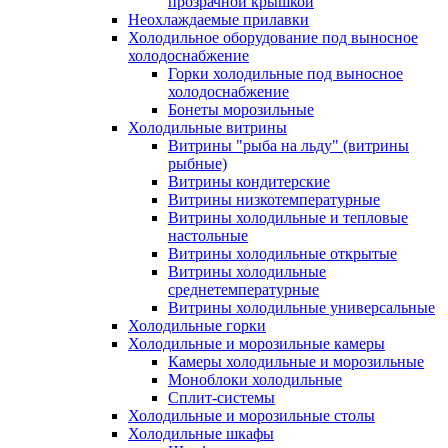
прозрачной крышкой
Неохлаждаемые прилавки
Холодильное оборудование под выносное
холодоснабжение
Горки холодильные под выносное
холодоснабжение
Бонеты морозильные
Холодильные витрины
Витрины "рыба на льду" (витрины
рыбные)
Витрины кондитерские
Витрины низкотемпературные
Витрины холодильные и тепловые
настольные
Витрины холодильные открытые
Витрины холодильные
среднетемпературные
Витрины холодильные универсальные
Холодильные горки
Холодильные и морозильные камеры
Камеры холодильные и морозильные
Моноблоки холодильные
Сплит-системы
Холодильные и морозильные столы
Холодильные шкафы