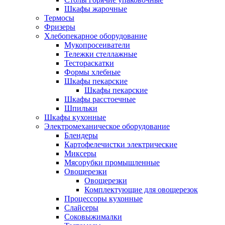
Шкафы жарочные
Термосы
Фризеры
Хлебопекарное оборудование
Мукопросеиватели
Тележки стеллажные
Тестораскатки
Формы хлебные
Шкафы пекарские
Шкафы пекарские
Шкафы расстоечные
Шпильки
Шкафы кухонные
Электромеханическое оборудование
Блендеры
Картофелечистки электрические
Миксеры
Мясорубки промышленные
Овощерезки
Овощерезки
Комплектующие для овощерезок
Процессоры кухонные
Слайсеры
Соковыжималки