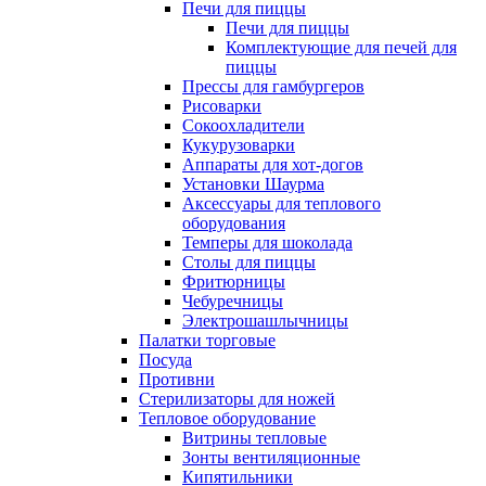
Печи для пиццы
Печи для пиццы
Комплектующие для печей для
пиццы
Прессы для гамбургеров
Рисоварки
Сокоохладители
Кукурузоварки
Аппараты для хот-догов
Установки Шаурма
Аксессуары для теплового
оборудования
Темперы для шоколада
Столы для пиццы
Фритюрницы
Чебуречницы
Электрошашлычницы
Палатки торговые
Посуда
Противни
Стерилизаторы для ножей
Тепловое оборудование
Витрины тепловые
Зонты вентиляционные
Кипятильники