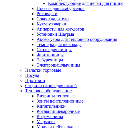
Комплектующие для печей для пиццы
Прессы для гамбургеров
Рисоварки
Сокоохладители
Кукурузоварки
Аппараты для хот-догов
Установки Шаурма
Аксессуары для теплового оборудования
Темперы для шоколада
Столы для пиццы
Фритюрницы
Чебуречницы
Электрошашлычницы
Палатки торговые
Посуда
Противни
Стерилизаторы для ножей
Тепловое оборудование
Витрины тепловые
Зонты вентиляционные
Кипятильники
Котлы пищеварочные
Кофемашины
Мармиты
Модули нейтральные