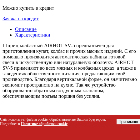
Можно купить в кредит
Заявка на кредит
Описание
Характеристики
Шприц колбасный AIRHOT SV-5 предназначен для
приготовления купат, колбас и прочих мясных изделий. С его
помощью производится автоматическая набивка готовой
свеси в искусственную или натуральную оболочку. AIRHOT
SV-5 применяют во всех мясных и колбасных цехах, а также в
заведениях общественного питания, предлагающим своё
производство. Благодаря вертикальной форме, он значительно
экономит пространство на кухне. Так же устройство
оборудованно обратным воздушным клапаном,
обеспечивающим подъем поршня без усилия.
Характеристики
Сайт использует файлы cookie, обрабатываемые Вашим браузером.
Принимаю
Подробнее в
Политике обработки cookie
.
Материал корпуса
нержавеющая сталь
Объём (л)
5