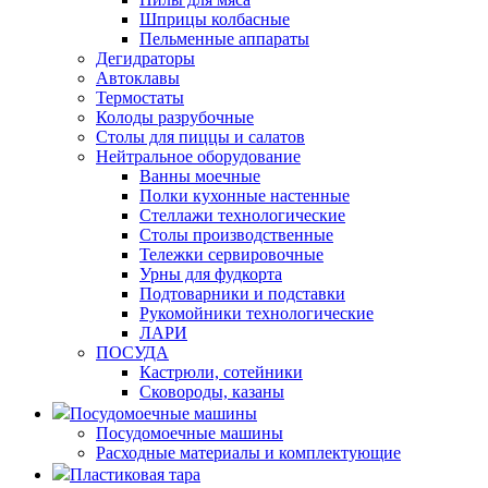
Шприцы колбасные
Пельменные аппараты
Дегидраторы
Автоклавы
Термостаты
Колоды разрубочные
Столы для пиццы и салатов
Нейтральное оборудование
Ванны моечные
Полки кухонные настенные
Стеллажи технологические
Столы производственные
Тележки сервировочные
Урны для фудкорта
Подтоварники и подставки
Рукомойники технологические
ЛАРИ
ПОСУДА
Кастрюли, сотейники
Сковороды, казаны
Посудомоечные машины
Посудомоечные машины
Расходные материалы и комплектующие
Пластиковая тара