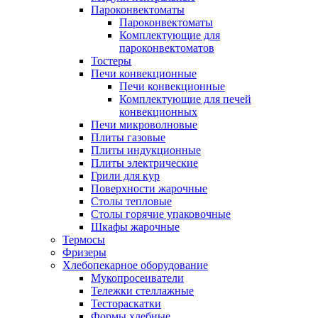
Пароконвектоматы
Пароконвектоматы
Комплектующие для
пароконвектоматов
Тостеры
Печи конвекционные
Печи конвекционные
Комплектующие для печей
конвекционных
Печи микроволновые
Плиты газовые
Плиты индукционные
Плиты электрические
Грили для кур
Поверхности жарочные
Столы тепловые
Столы горячие упаковочные
Шкафы жарочные
Термосы
Фризеры
Хлебопекарное оборудование
Мукопросеиватели
Тележки стеллажные
Тестораскатки
Формы хлебные