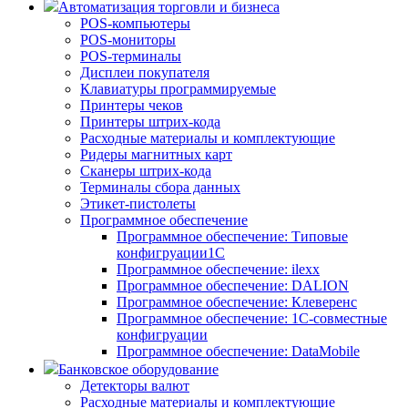
Автоматизация торговли и бизнеса
POS-компьютеры
POS-мониторы
POS-терминалы
Дисплеи покупателя
Клавиатуры программируемые
Принтеры чеков
Принтеры штрих-кода
Расходные материалы и комплектующие
Ридеры магнитных карт
Сканеры штрих-кода
Терминалы сбора данных
Этикет-пистолеты
Программное обеспечение
Программное обеспечение: Типовые
конфигруации1С
Программное обеспечение: ilexx
Программное обеспечение: DALION
Программное обеспечение: Клеверенс
Программное обеспечение: 1С-совместные
конфигруации
Программное обеспечение: DataMobile
Банковское оборудование
Детекторы валют
Расходные материалы и комплектующие