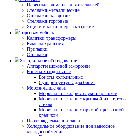
Навесные элементы для стеллажей
Стеллажи металлические
Стеллажи складские
Стеллажи торговые
Ящики и контейнеры складские
Торговая мебель
Калитки-трансформеры
Камеры хранения
Прилавки
Стеллажи
Холодильное оборудование
Аппараты шоковой заморозки
Бонеты холодильные
Бонеты холодильные
Суперструктуры для бонет
Морозильные лари
Морозильные лари с глухой крышкой
Морозильные лари с крышкой из гнутого
стекла
Морозильные лари с прямой прозрачной
крышкой
Неохлаждаемые прилавки
Холодильное оборудование под выносное
холодоснабжение