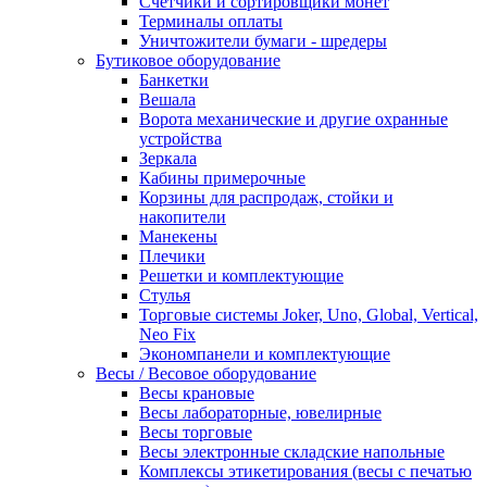
Счетчики и сортировщики монет
Терминалы оплаты
Уничтожители бумаги - шредеры
Бутиковое оборудование
Банкетки
Вешала
Ворота механические и другие охранные
устройства
Зеркала
Кабины примерочные
Корзины для распродаж, стойки и
накопители
Манекены
Плечики
Решетки и комплектующие
Стулья
Торговые системы Joker, Uno, Global, Vertical,
Neo Fix
Экономпанели и комплектующие
Весы / Весовое оборудование
Весы крановые
Весы лабораторные, ювелирные
Весы торговые
Весы электронные складские напольные
Комплексы этикетирования (весы с печатью