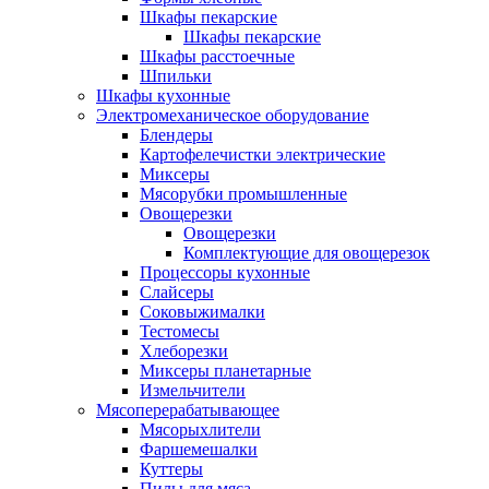
Шкафы пекарские
Шкафы пекарские
Шкафы расстоечные
Шпильки
Шкафы кухонные
Электромеханическое оборудование
Блендеры
Картофелечистки электрические
Миксеры
Мясорубки промышленные
Овощерезки
Овощерезки
Комплектующие для овощерезок
Процессоры кухонные
Слайсеры
Соковыжималки
Тестомесы
Хлеборезки
Миксеры планетарные
Измельчители
Мясоперерабатывающее
Мясорыхлители
Фаршемешалки
Куттеры
Пилы для мяса