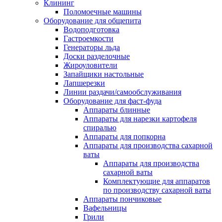
Клининг
Поломоечные машины
Оборудование для общепита
Водоподготовка
Гастроемкости
Генераторы льда
Доски разделочные
Жироуловители
Запайщики настольные
Лапшерезки
Линии раздачи/самообслуживания
Оборудование для фаст-фуда
Аппараты блинные
Аппараты для нарезки картофеля
спиралью
Аппараты для попкорна
Аппараты для производства сахарной
ваты
Аппараты для производства
сахарной ваты
Комплектующие для аппаратов
по производству сахарной ваты
Аппараты пончиковые
Вафельницы
Грили