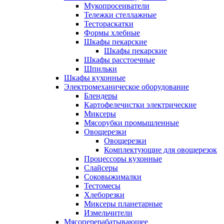
Мукопросеиватели
Тележки стеллажные
Тестораскатки
Формы хлебные
Шкафы пекарские
Шкафы пекарские
Шкафы расстоечные
Шпильки
Шкафы кухонные
Электромеханическое оборудование
Блендеры
Картофелечистки электрические
Миксеры
Мясорубки промышленные
Овощерезки
Овощерезки
Комплектующие для овощерезок
Процессоры кухонные
Слайсеры
Соковыжималки
Тестомесы
Хлеборезки
Миксеры планетарные
Измельчители
Мясоперерабатывающее