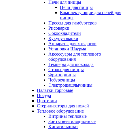
Печи для пиццы
Печи для пиццы
Комплектующие для печей для
пиццы
Прессы для гамбургеров
Рисоварки
Сокоохладители
Кукурузоварки
Аппараты для хот-догов
Установки Шаурма
Аксессуары для теплового
оборудования
Темперы для шоколада
Столы для пиццы
Фритюрницы
Чебуречницы
Электрошашлычницы
Палатки торговые
Посуда
Противни
Стерилизаторы для ножей
Тепловое оборудование
Витрины тепловые
Зонты вентиляционные
Кипятильники