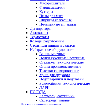
Мясорыхлители
Фаршемешалки
Куттеры
Пилы для мяса
Шприцы колбасные
Пельменные аппараты
Дегидраторы
Автоклавы
Термостаты
Колоды разрубочные
Столы для пиццы и салатов
Нейтральное оборудование
Ванны моечные
Полки кухонные настенные
Стеллажи технологические
Столы производственные
Тележки сервировочные
Урны для фудкорта
Подтоварники и подставки
Рукомойники технологические
ЛАРИ
ПОСУДА
Кастрюли, сотейники
Сковороды, казаны
Посудомоечные машины