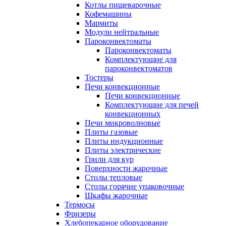
Котлы пищеварочные
Кофемашины
Мармиты
Модули нейтральные
Пароконвектоматы
Пароконвектоматы
Комплектующие для
пароконвектоматов
Тостеры
Печи конвекционные
Печи конвекционные
Комплектующие для печей
конвекционных
Печи микроволновые
Плиты газовые
Плиты индукционные
Плиты электрические
Грили для кур
Поверхности жарочные
Столы тепловые
Столы горячие упаковочные
Шкафы жарочные
Термосы
Фризеры
Хлебопекарное оборудование