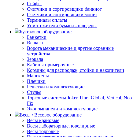
Сейфы
Счетчики и сортировщики банкнот
Счетчики и сортировщики монет
Терминалы оплаты
Уничтожители бумаги - шредеры
Бутиковое оборудование
Банкетки
Вешала
Ворота механические и другие охранные
устройства
Зеркала
Кабины примерочные
Корзины для распродаж, стойки и накопители
Манекены
Плечики
Решетки и комплектующие
Стулья
Торговые системы Joker, Uno, Global, Vertical, Neo
Fix
Экономпанели и комплектующие
Весы / Весовое оборудование
Весы крановые
Весы лабораторные, ювелирные
Весы торговые
Весы электронные складские напольные