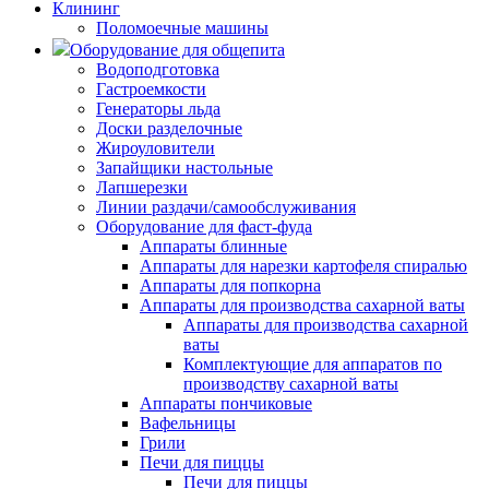
Клининг
Поломоечные машины
Оборудование для общепита
Водоподготовка
Гастроемкости
Генераторы льда
Доски разделочные
Жироуловители
Запайщики настольные
Лапшерезки
Линии раздачи/самообслуживания
Оборудование для фаст-фуда
Аппараты блинные
Аппараты для нарезки картофеля спиралью
Аппараты для попкорна
Аппараты для производства сахарной ваты
Аппараты для производства сахарной
ваты
Комплектующие для аппаратов по
производству сахарной ваты
Аппараты пончиковые
Вафельницы
Грили
Печи для пиццы
Печи для пиццы