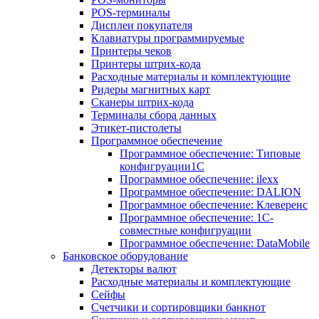
POS-терминалы
Дисплеи покупателя
Клавиатуры программируемые
Принтеры чеков
Принтеры штрих-кода
Расходные материалы и комплектующие
Ридеры магнитных карт
Сканеры штрих-кода
Терминалы сбора данных
Этикет-пистолеты
Программное обеспечение
Программное обеспечение: Типовые
конфигруации1С
Программное обеспечение: ilexx
Программное обеспечение: DALION
Программное обеспечение: Клеверенс
Программное обеспечение: 1С-
совместные конфигруации
Программное обеспечение: DataMobile
Банковское оборудование
Детекторы валют
Расходные материалы и комплектующие
Сейфы
Счетчики и сортировщики банкнот