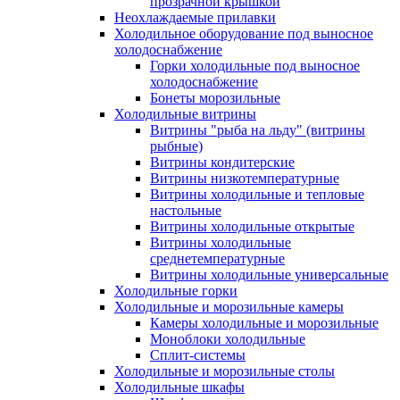
прозрачной крышкой
Неохлаждаемые прилавки
Холодильное оборудование под выносное
холодоснабжение
Горки холодильные под выносное
холодоснабжение
Бонеты морозильные
Холодильные витрины
Витрины "рыба на льду" (витрины
рыбные)
Витрины кондитерские
Витрины низкотемпературные
Витрины холодильные и тепловые
настольные
Витрины холодильные открытые
Витрины холодильные
среднетемпературные
Витрины холодильные универсальные
Холодильные горки
Холодильные и морозильные камеры
Камеры холодильные и морозильные
Моноблоки холодильные
Сплит-системы
Холодильные и морозильные столы
Холодильные шкафы