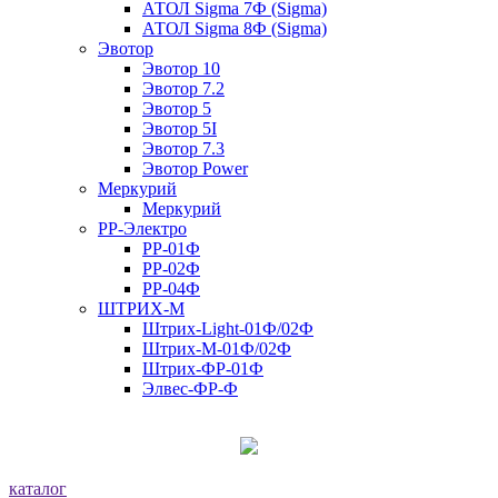
АТОЛ Sigma 7Ф (Sigma)
АТОЛ Sigma 8Ф (Sigma)
Эвотор
Эвотор 10
Эвотор 7.2
Эвотор 5
Эвотор 5I
Эвотор 7.3
Эвотор Power
Меркурий
Меркурий
РР-Электро
РР-01Ф
РР-02Ф
РР-04Ф
ШТРИХ-М
Штрих-Light-01Ф/02Ф
Штрих-М-01Ф/02Ф
Штрих-ФР-01Ф
Элвес-ФР-Ф
каталог