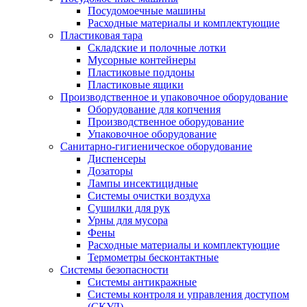
Посудомоечные машины
Расходные материалы и комплектующие
Пластиковая тара
Складские и полочные лотки
Мусорные контейнеры
Пластиковые поддоны
Пластиковые ящики
Производственное и упаковочное оборудование
Оборудование для копчения
Производственное оборудование
Упаковочное оборудование
Санитарно-гигиеническое оборудование
Диспенсеры
Дозаторы
Лампы инсектицидные
Системы очистки воздуха
Сушилки для рук
Урны для мусора
Фены
Расходные материалы и комплектующие
Термометры бесконтактные
Системы безопасности
Системы антикражные
Системы контроля и управления доступом
(СКУД)