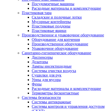
Посудомоечные машины
Расходные материалы и комплектующие
Пластиковая тара
Складские и полочные лотки
Мусорные контейнеры
Пластиковые поддоны
Пластиковые ящики
Производственное и упаковочное оборудование
Оборудование для копчения
Производственное оборудование
Упаковочное оборудование
Санитарно-гигиеническое оборудование
Диспенсеры
Дозаторы
Лампы инсектицидные
Системы очистки воздуха
Сушилки для рук
Урны для мусора
Фены
Расходные материалы и комплектующие
Термометры бесконтактные
Системы безопасности
Системы антикражные
Системы контроля и управления доступом
(СКУД)