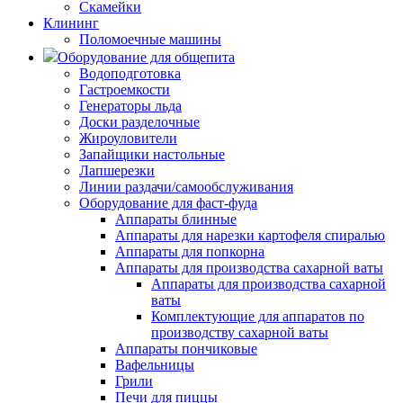
Скамейки
Клининг
Поломоечные машины
Оборудование для общепита
Водоподготовка
Гастроемкости
Генераторы льда
Доски разделочные
Жироуловители
Запайщики настольные
Лапшерезки
Линии раздачи/самообслуживания
Оборудование для фаст-фуда
Аппараты блинные
Аппараты для нарезки картофеля спиралью
Аппараты для попкорна
Аппараты для производства сахарной ваты
Аппараты для производства сахарной
ваты
Комплектующие для аппаратов по
производству сахарной ваты
Аппараты пончиковые
Вафельницы
Грили
Печи для пиццы