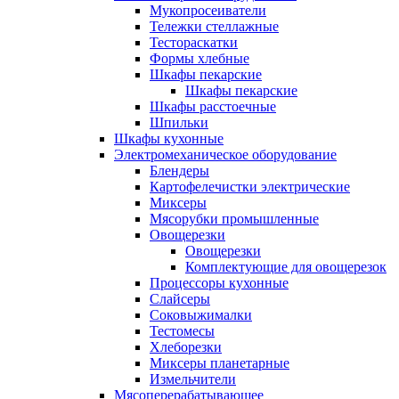
Мукопросеиватели
Тележки стеллажные
Тестораскатки
Формы хлебные
Шкафы пекарские
Шкафы пекарские
Шкафы расстоечные
Шпильки
Шкафы кухонные
Электромеханическое оборудование
Блендеры
Картофелечистки электрические
Миксеры
Мясорубки промышленные
Овощерезки
Овощерезки
Комплектующие для овощерезок
Процессоры кухонные
Слайсеры
Соковыжималки
Тестомесы
Хлеборезки
Миксеры планетарные
Измельчители
Мясоперерабатывающее