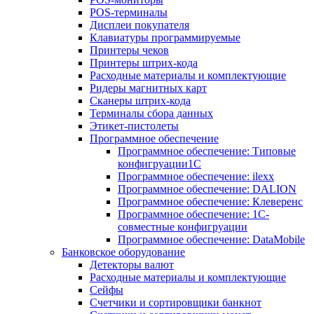
POS-терминалы
Дисплеи покупателя
Клавиатуры программируемые
Принтеры чеков
Принтеры штрих-кода
Расходные материалы и комплектующие
Ридеры магнитных карт
Сканеры штрих-кода
Терминалы сбора данных
Этикет-пистолеты
Программное обеспечение
Программное обеспечение: Типовые
конфигруации1С
Программное обеспечение: ilexx
Программное обеспечение: DALION
Программное обеспечение: Клеверенс
Программное обеспечение: 1С-
совместные конфигруации
Программное обеспечение: DataMobile
Банковское оборудование
Детекторы валют
Расходные материалы и комплектующие
Сейфы
Счетчики и сортировщики банкнот