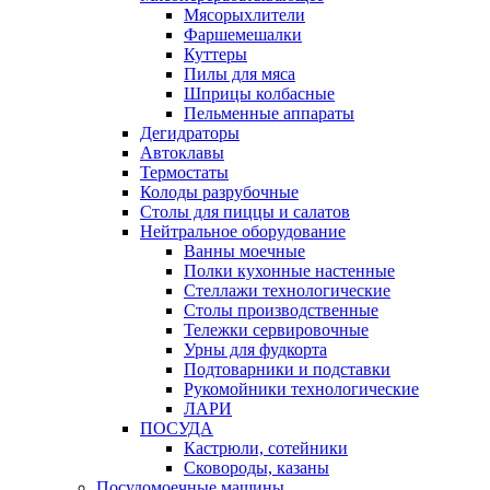
Мясорыхлители
Фаршемешалки
Куттеры
Пилы для мяса
Шприцы колбасные
Пельменные аппараты
Дегидраторы
Автоклавы
Термостаты
Колоды разрубочные
Столы для пиццы и салатов
Нейтральное оборудование
Ванны моечные
Полки кухонные настенные
Стеллажи технологические
Столы производственные
Тележки сервировочные
Урны для фудкорта
Подтоварники и подставки
Рукомойники технологические
ЛАРИ
ПОСУДА
Кастрюли, сотейники
Сковороды, казаны
Посудомоечные машины