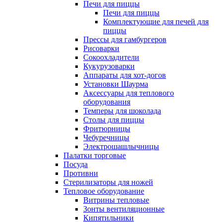
Печи для пиццы
Печи для пиццы
Комплектующие для печей для
пиццы
Прессы для гамбургеров
Рисоварки
Сокоохладители
Кукурузоварки
Аппараты для хот-догов
Установки Шаурма
Аксессуары для теплового
оборудования
Темперы для шоколада
Столы для пиццы
Фритюрницы
Чебуречницы
Электрошашлычницы
Палатки торговые
Посуда
Противни
Стерилизаторы для ножей
Тепловое оборудование
Витрины тепловые
Зонты вентиляционные
Кипятильники