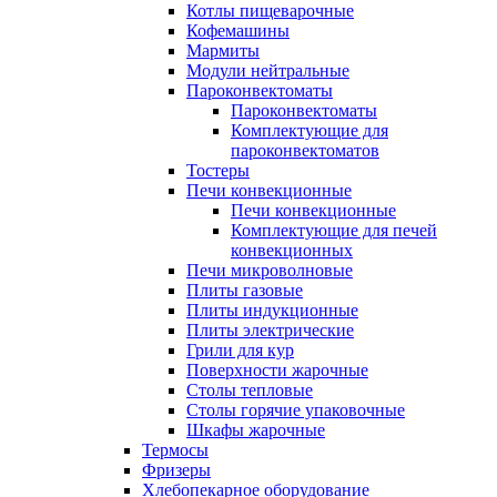
Котлы пищеварочные
Кофемашины
Мармиты
Модули нейтральные
Пароконвектоматы
Пароконвектоматы
Комплектующие для
пароконвектоматов
Тостеры
Печи конвекционные
Печи конвекционные
Комплектующие для печей
конвекционных
Печи микроволновые
Плиты газовые
Плиты индукционные
Плиты электрические
Грили для кур
Поверхности жарочные
Столы тепловые
Столы горячие упаковочные
Шкафы жарочные
Термосы
Фризеры
Хлебопекарное оборудование