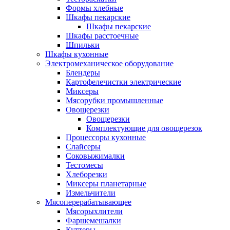
Формы хлебные
Шкафы пекарские
Шкафы пекарские
Шкафы расстоечные
Шпильки
Шкафы кухонные
Электромеханическое оборудование
Блендеры
Картофелечистки электрические
Миксеры
Мясорубки промышленные
Овощерезки
Овощерезки
Комплектующие для овощерезок
Процессоры кухонные
Слайсеры
Соковыжималки
Тестомесы
Хлеборезки
Миксеры планетарные
Измельчители
Мясоперерабатывающее
Мясорыхлители
Фаршемешалки
Куттеры