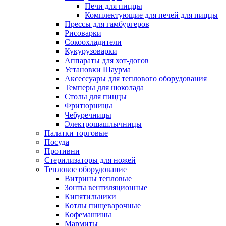
Печи для пиццы
Комплектующие для печей для пиццы
Прессы для гамбургеров
Рисоварки
Сокоохладители
Кукурузоварки
Аппараты для хот-догов
Установки Шаурма
Аксессуары для теплового оборудования
Темперы для шоколада
Столы для пиццы
Фритюрницы
Чебуречницы
Электрошашлычницы
Палатки торговые
Посуда
Противни
Стерилизаторы для ножей
Тепловое оборудование
Витрины тепловые
Зонты вентиляционные
Кипятильники
Котлы пищеварочные
Кофемашины
Мармиты