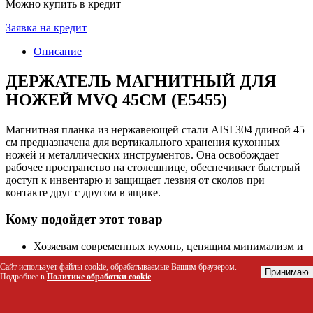
Можно купить в кредит
Заявка на кредит
Описание
ДЕРЖАТЕЛЬ МАГНИТНЫЙ ДЛЯ
НОЖЕЙ MVQ 45СМ (E5455)
Магнитная планка из нержавеющей стали AISI 304 длиной 45
см предназначена для вертикального хранения кухонных
ножей и металлических инструментов. Она освобождает
рабочее пространство на столешнице, обеспечивает быстрый
доступ к инвентарю и защищает лезвия от сколов при
контакте друг с другом в ящике.
Кому подойдет этот товар
Хозяевам современных кухонь, ценящим минимализм и
порядок
Сайт использует файлы cookie, обрабатываемые Вашим браузером.
Профессиональным поварам и шеф-поварам для
Принимаю
Подробнее в
Политике обработки cookie
.
организации рабочего места
Владельцам небольших кухонь, где важно экономить
место в ящиках