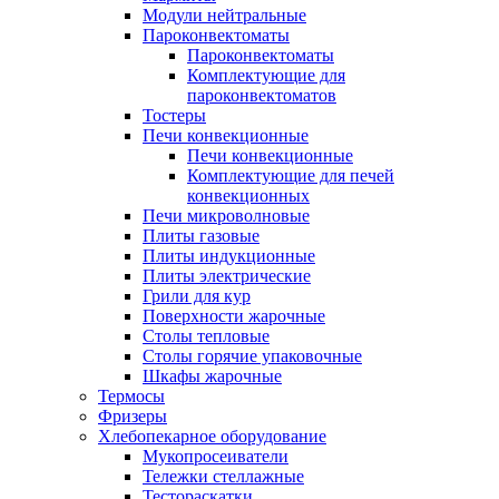
Модули нейтральные
Пароконвектоматы
Пароконвектоматы
Комплектующие для
пароконвектоматов
Тостеры
Печи конвекционные
Печи конвекционные
Комплектующие для печей
конвекционных
Печи микроволновые
Плиты газовые
Плиты индукционные
Плиты электрические
Грили для кур
Поверхности жарочные
Столы тепловые
Столы горячие упаковочные
Шкафы жарочные
Термосы
Фризеры
Хлебопекарное оборудование
Мукопросеиватели
Тележки стеллажные
Тестораскатки