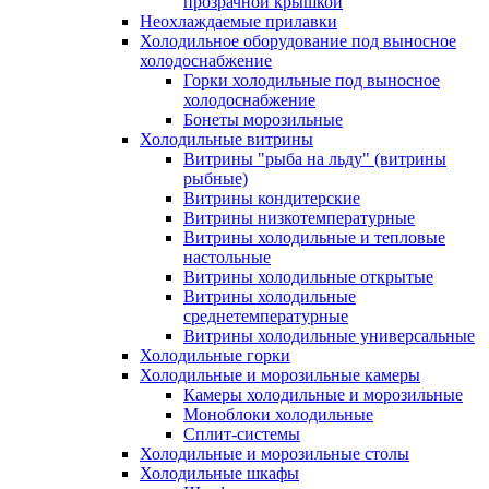
прозрачной крышкой
Неохлаждаемые прилавки
Холодильное оборудование под выносное
холодоснабжение
Горки холодильные под выносное
холодоснабжение
Бонеты морозильные
Холодильные витрины
Витрины "рыба на льду" (витрины
рыбные)
Витрины кондитерские
Витрины низкотемпературные
Витрины холодильные и тепловые
настольные
Витрины холодильные открытые
Витрины холодильные
среднетемпературные
Витрины холодильные универсальные
Холодильные горки
Холодильные и морозильные камеры
Камеры холодильные и морозильные
Моноблоки холодильные
Сплит-системы
Холодильные и морозильные столы
Холодильные шкафы