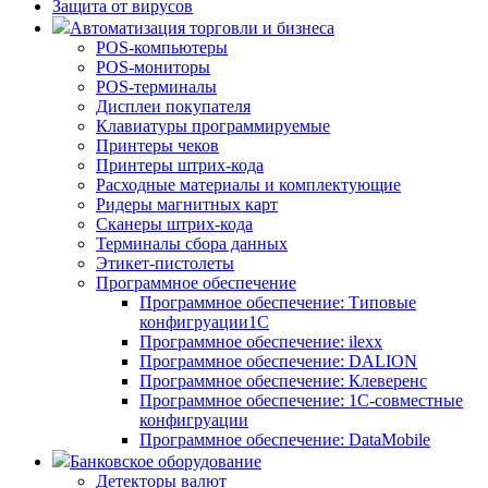
Защита от вирусов
Автоматизация торговли и бизнеса
POS-компьютеры
POS-мониторы
POS-терминалы
Дисплеи покупателя
Клавиатуры программируемые
Принтеры чеков
Принтеры штрих-кода
Расходные материалы и комплектующие
Ридеры магнитных карт
Сканеры штрих-кода
Терминалы сбора данных
Этикет-пистолеты
Программное обеспечение
Программное обеспечение: Типовые
конфигруации1С
Программное обеспечение: ilexx
Программное обеспечение: DALION
Программное обеспечение: Клеверенс
Программное обеспечение: 1С-совместные
конфигруации
Программное обеспечение: DataMobile
Банковское оборудование
Детекторы валют