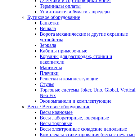
Счетчики и сортировщики монет
Терминалы оплаты
Уничтожители бумаги - шредеры
Бутиковое оборудование
Банкетки
Вешала
Ворота механические и другие охранные
устройства
Зеркала
Кабины примерочные
Корзины для распродаж, стойки и
накопители
Манекены
Плечики
Решетки и комплектующие
Стулья
Торговые системы Joker, Uno, Global, Vertical,
Neo Fix
Экономпанели и комплектующие
Весы / Весовое оборудование
Весы крановые
Весы лабораторные, ювелирные
Весы торговые
Весы электронные складские напольные
Комплексы этикетирования (весы с печатью