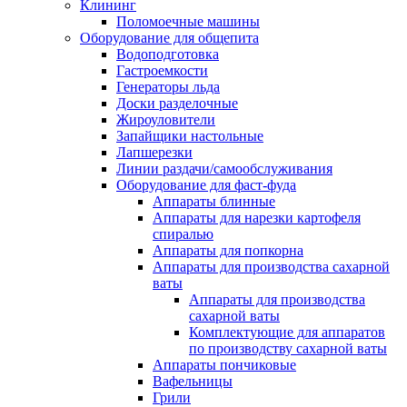
Клининг
Поломоечные машины
Оборудование для общепита
Водоподготовка
Гастроемкости
Генераторы льда
Доски разделочные
Жироуловители
Запайщики настольные
Лапшерезки
Линии раздачи/самообслуживания
Оборудование для фаст-фуда
Аппараты блинные
Аппараты для нарезки картофеля
спиралью
Аппараты для попкорна
Аппараты для производства сахарной
ваты
Аппараты для производства
сахарной ваты
Комплектующие для аппаратов
по производству сахарной ваты
Аппараты пончиковые
Вафельницы
Грили