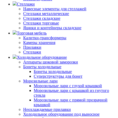
Стеллажи
Навесные элементы для стеллажей
Стеллажи металлические
Стеллажи складские
Стеллажи торговые
Ящики и контейнеры складские
Торговая мебель
Калитки-трансформеры
Камеры хранения
Прилавки
Стеллажи
Холодильное оборудование
Аппараты шоковой заморозки
Бонеты холодильные
Бонеты холодильные
Суперструктуры для бонет
Морозильные лари
Морозильные лари с глухой крышкой
Морозильные лари с крышкой из гнутого
стекла
Морозильные лари с прямой прозрачной
крышкой
Неохлаждаемые прилавки
Холодильное оборудование под выносное