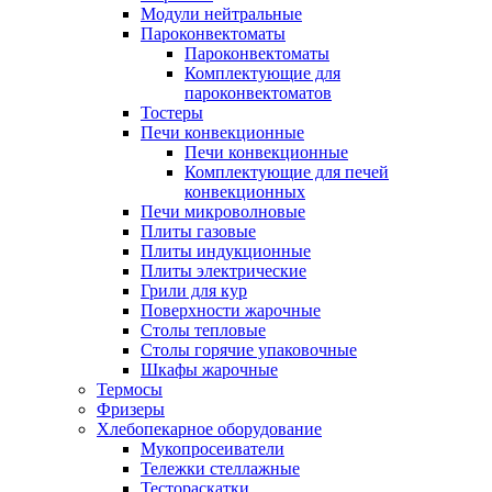
Модули нейтральные
Пароконвектоматы
Пароконвектоматы
Комплектующие для
пароконвектоматов
Тостеры
Печи конвекционные
Печи конвекционные
Комплектующие для печей
конвекционных
Печи микроволновые
Плиты газовые
Плиты индукционные
Плиты электрические
Грили для кур
Поверхности жарочные
Столы тепловые
Столы горячие упаковочные
Шкафы жарочные
Термосы
Фризеры
Хлебопекарное оборудование
Мукопросеиватели
Тележки стеллажные
Тестораскатки