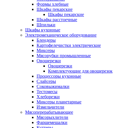
Формы хлебные
Шкафы пекарские
Шкафы пекарские
Шкафы расстоечные
Шпильки
Шкафы кухонные
Электромеханическое оборудование
Блендеры
Картофелечистки электрические
Миксеры
Мясорубки промышленные
Овощерезки
Овощерезки
Комплектующие для овощерезок
Процессоры кухонные
Слайсеры
Соковыжималки
Тестомесы
Хлеборезки
Миксеры планетарные
Измельчители
Мясоперерабатывающее
Мясорыхлители
Фаршемешалки
Куттеры