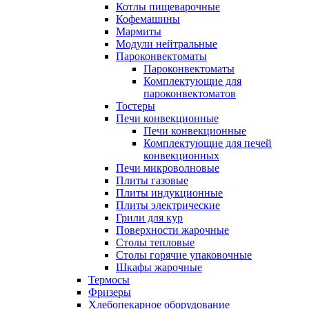
Котлы пищеварочные
Кофемашины
Мармиты
Модули нейтральные
Пароконвектоматы
Пароконвектоматы
Комплектующие для
пароконвектоматов
Тостеры
Печи конвекционные
Печи конвекционные
Комплектующие для печей
конвекционных
Печи микроволновые
Плиты газовые
Плиты индукционные
Плиты электрические
Грили для кур
Поверхности жарочные
Столы тепловые
Столы горячие упаковочные
Шкафы жарочные
Термосы
Фризеры
Хлебопекарное оборудование