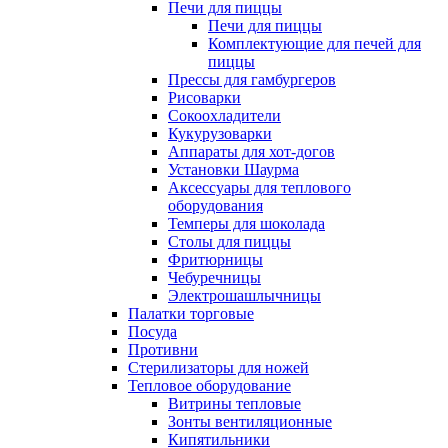
Печи для пиццы
Печи для пиццы
Комплектующие для печей для
пиццы
Прессы для гамбургеров
Рисоварки
Сокоохладители
Кукурузоварки
Аппараты для хот-догов
Установки Шаурма
Аксессуары для теплового
оборудования
Темперы для шоколада
Столы для пиццы
Фритюрницы
Чебуречницы
Электрошашлычницы
Палатки торговые
Посуда
Противни
Стерилизаторы для ножей
Тепловое оборудование
Витрины тепловые
Зонты вентиляционные
Кипятильники