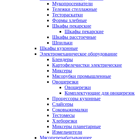
Мукопросеиватели
Тележки стеллажные
Тестораскатки
Формы хлебные
Шкафы пекарские
Шкафы пекарские
Шкафы расстоечные
Шпильки
Шкафы кухонные
Электромеханическое оборудование
Блендеры
Картофелечистки электрические
Миксеры
Мясорубки промышленные
Овощерезки
Овощерезки
Комплектующие для овощерезок
Процессоры кухонные
Слайсеры
Соковыжималки
Тестомесы
Хлеборезки
Миксеры планетарные
Измельчители
Мясоперерабатывающее