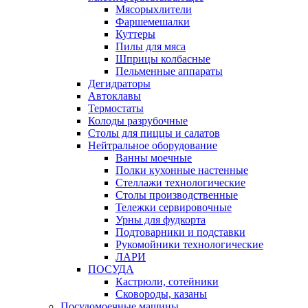
Мясорыхлители
Фаршемешалки
Куттеры
Пилы для мяса
Шприцы колбасные
Пельменные аппараты
Дегидраторы
Автоклавы
Термостаты
Колоды разрубочные
Столы для пиццы и салатов
Нейтральное оборудование
Ванны моечные
Полки кухонные настенные
Стеллажи технологические
Столы производственные
Тележки сервировочные
Урны для фудкорта
Подтоварники и подставки
Рукомойники технологические
ЛАРИ
ПОСУДА
Кастрюли, сотейники
Сковороды, казаны
Посудомоечные машины