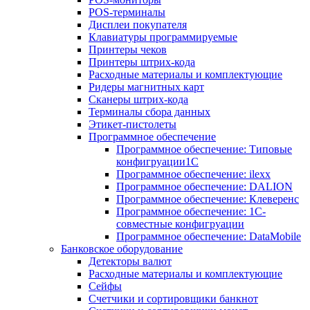
POS-терминалы
Дисплеи покупателя
Клавиатуры программируемые
Принтеры чеков
Принтеры штрих-кода
Расходные материалы и комплектующие
Ридеры магнитных карт
Сканеры штрих-кода
Терминалы сбора данных
Этикет-пистолеты
Программное обеспечение
Программное обеспечение: Типовые
конфигруации1С
Программное обеспечение: ilexx
Программное обеспечение: DALION
Программное обеспечение: Клеверенс
Программное обеспечение: 1С-
совместные конфигруации
Программное обеспечение: DataMobile
Банковское оборудование
Детекторы валют
Расходные материалы и комплектующие
Сейфы
Счетчики и сортировщики банкнот