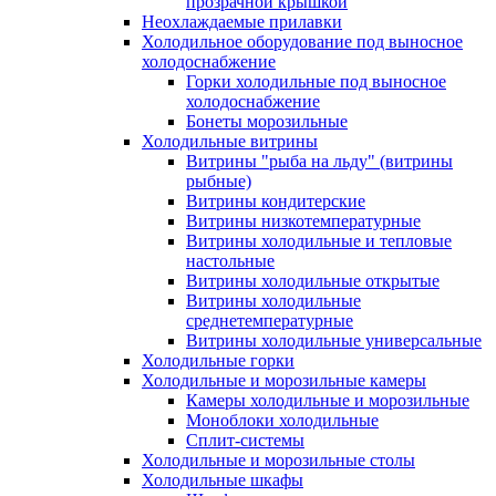
прозрачной крышкой
Неохлаждаемые прилавки
Холодильное оборудование под выносное
холодоснабжение
Горки холодильные под выносное
холодоснабжение
Бонеты морозильные
Холодильные витрины
Витрины "рыба на льду" (витрины
рыбные)
Витрины кондитерские
Витрины низкотемпературные
Витрины холодильные и тепловые
настольные
Витрины холодильные открытые
Витрины холодильные
среднетемпературные
Витрины холодильные универсальные
Холодильные горки
Холодильные и морозильные камеры
Камеры холодильные и морозильные
Моноблоки холодильные
Сплит-системы
Холодильные и морозильные столы
Холодильные шкафы