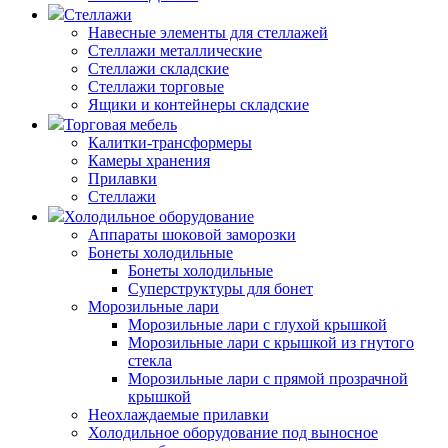
Стеллажи
Навесные элементы для стеллажей
Стеллажи металлические
Стеллажи складские
Стеллажи торговые
Ящики и контейнеры складские
Торговая мебель
Калитки-трансформеры
Камеры хранения
Прилавки
Стеллажи
Холодильное оборудование
Аппараты шоковой заморозки
Бонеты холодильные
Бонеты холодильные
Суперструктуры для бонет
Морозильные лари
Морозильные лари с глухой крышкой
Морозильные лари с крышкой из гнутого
стекла
Морозильные лари с прямой прозрачной
крышкой
Неохлаждаемые прилавки
Холодильное оборудование под выносное