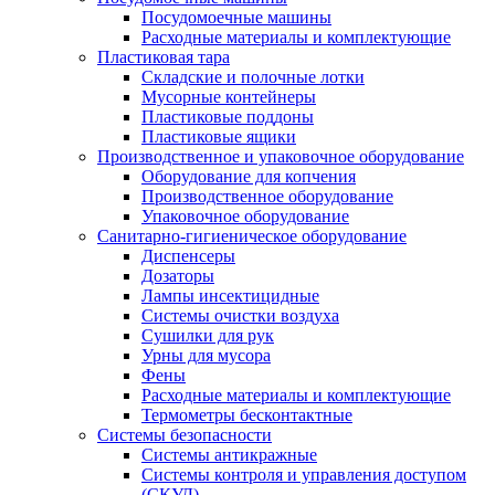
Посудомоечные машины
Расходные материалы и комплектующие
Пластиковая тара
Складские и полочные лотки
Мусорные контейнеры
Пластиковые поддоны
Пластиковые ящики
Производственное и упаковочное оборудование
Оборудование для копчения
Производственное оборудование
Упаковочное оборудование
Санитарно-гигиеническое оборудование
Диспенсеры
Дозаторы
Лампы инсектицидные
Системы очистки воздуха
Сушилки для рук
Урны для мусора
Фены
Расходные материалы и комплектующие
Термометры бесконтактные
Системы безопасности
Системы антикражные
Системы контроля и управления доступом
(СКУД)