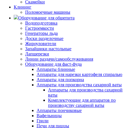
Скамейки
Клининг
Поломоечные машины
Оборудование для общепита
Водоподготовка
Гастроемкости
Генераторы льда
Доски разделочные
Жироуловители
Запайщики настольные
Лапшерезки
Линии раздачи/самообслуживания
Оборудование для фаст-фуда
Аппараты блинные
Аппараты для нарезки картофеля спиралью
Аппараты для попкорна
Аппараты для производства сахарной ваты
Аппараты для производства сахарной
ваты
Комплектующие для аппаратов по
производству сахарной ваты
Аппараты пончиковые
Вафельницы
Грили
Печи для пиццы