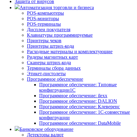
Защита от вирусов
Автоматизация торговли и бизнеса
POS-компьютеры
POS-мониторы
POS-терминалы
Дисплеи покупателя
Клавиатуры программируемые
Принтеры чеков
Принтеры штрих-кода
Расходные материалы и комплектующие
Ридеры магнитных карт
Сканеры штрих-кода
Терминалы сбора данных
Этикет-пистолеты
Программное обеспечение
Программное обеспечение: Типовые
конфигруации1С
Программное обеспечение: ilexx
Программное обеспечение: DALION
Программное обеспечение: Клеверенс
Программное обеспечение: 1С-совместные
конфигруации
Программное обеспечение: DataMobile
Банковское оборудование
Детекторы валют