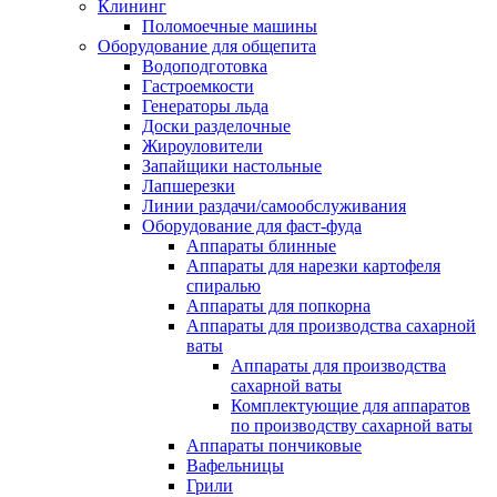
Клининг
Поломоечные машины
Оборудование для общепита
Водоподготовка
Гастроемкости
Генераторы льда
Доски разделочные
Жироуловители
Запайщики настольные
Лапшерезки
Линии раздачи/самообслуживания
Оборудование для фаст-фуда
Аппараты блинные
Аппараты для нарезки картофеля
спиралью
Аппараты для попкорна
Аппараты для производства сахарной
ваты
Аппараты для производства
сахарной ваты
Комплектующие для аппаратов
по производству сахарной ваты
Аппараты пончиковые
Вафельницы
Грили