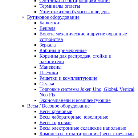
Счетчики и сортировщики монет
Терминалы оплаты
Уничтожители бумаги - шредеры
Бутиковое оборудование
Банкетки
Вешала
Ворота механические и другие охранные
устройства
Зеркала
Кабины примерочные
Корзины для распродаж, стойки и
накопители
Манекены
Плечики
Решетки и комплектующие
Стулья
Торговые системы Joker, Uno, Global, Vertical,
Neo Fix
Экономпанели и комплектующие
Весы / Весовое оборудование
Весы крановые
Весы лабораторные, ювелирные
Весы торговые
Весы электронные складские напольные
Комплексы этикетирования (весы с печатью