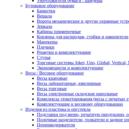
Уничтожители бумаги - шредеры
Бутиковое оборудование
Банкетки
Вешала
Ворота механические и другие охранные устр
Зеркала
Кабины примерочные
Корзины для распродаж, стойки и накопители
Манекены
Плечики
Решетки и комплектующие
Стулья
Торговые системы Joker, Uno, Global, Vertical,
Экономпанели и комплектующие
Весы / Весовое оборудование
Весы крановые
Весы лабораторные, ювелирные
Весы торговые
Весы электронные складские напольные
Комплексы этикетирования (весы с печатью э
Комплектующие к весовому оборудованию
Изделия из пластика и оргстекла
Подставки под меню, печатную продукцию, 
Полочные разделители, толкатели и задние о
Ценникодержатели