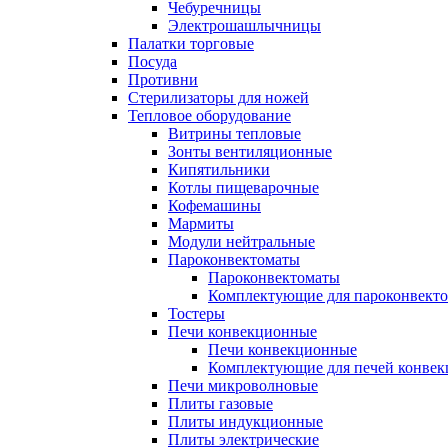
Чебуречницы
Электрошашлычницы
Палатки торговые
Посуда
Противни
Стерилизаторы для ножей
Тепловое оборудование
Витрины тепловые
Зонты вентиляционные
Кипятильники
Котлы пищеварочные
Кофемашины
Мармиты
Модули нейтральные
Пароконвектоматы
Пароконвектоматы
Комплектующие для пароконвекто
Тостеры
Печи конвекционные
Печи конвекционные
Комплектующие для печей конве
Печи микроволновые
Плиты газовые
Плиты индукционные
Плиты электрические