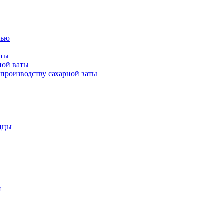
лью
аты
ной ваты
производству сахарной ваты
ццы
я