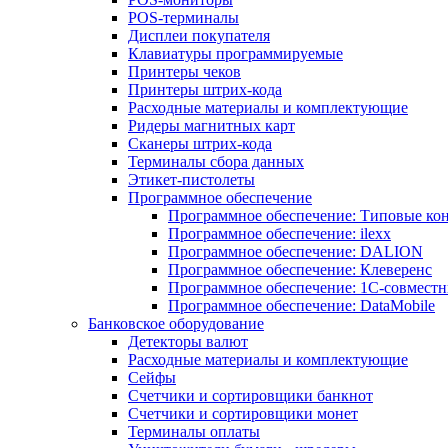
POS-терминалы
Дисплеи покупателя
Клавиатуры программируемые
Принтеры чеков
Принтеры штрих-кода
Расходные материалы и комплектующие
Ридеры магнитных карт
Сканеры штрих-кода
Терминалы сбора данных
Этикет-пистолеты
Программное обеспечение
Программное обеспечение: Типовые к
Программное обеспечение: ilexx
Программное обеспечение: DALION
Программное обеспечение: Клеверенс
Программное обеспечение: 1С-совмест
Программное обеспечение: DataMobile
Банковское оборудование
Детекторы валют
Расходные материалы и комплектующие
Сейфы
Счетчики и сортировщики банкнот
Счетчики и сортировщики монет
Терминалы оплаты