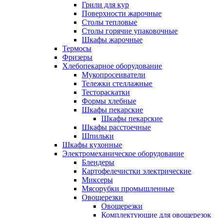
Грили для кур
Поверхности жарочные
Столы тепловые
Столы горячие упаковочные
Шкафы жарочные
Термосы
Фризеры
Хлебопекарное оборудование
Мукопросеиватели
Тележки стеллажные
Тестораскатки
Формы хлебные
Шкафы пекарские
Шкафы пекарские
Шкафы расстоечные
Шпильки
Шкафы кухонные
Электромеханическое оборудование
Блендеры
Картофелечистки электрические
Миксеры
Мясорубки промышленные
Овощерезки
Овощерезки
Комплектующие для овощерезок