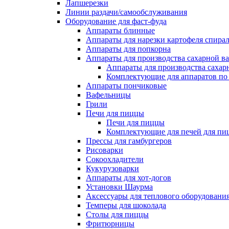
Лапшерезки
Линии раздачи/самообслуживания
Оборудование для фаст-фуда
Аппараты блинные
Аппараты для нарезки картофеля спира
Аппараты для попкорна
Аппараты для производства сахарной в
Аппараты для производства сахар
Комплектующие для аппаратов по 
Аппараты пончиковые
Вафельницы
Грили
Печи для пиццы
Печи для пиццы
Комплектующие для печей для пи
Прессы для гамбургеров
Рисоварки
Сокоохладители
Кукурузоварки
Аппараты для хот-догов
Установки Шаурма
Аксессуары для теплового оборудовани
Темперы для шоколада
Столы для пиццы
Фритюрницы