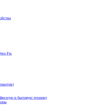
ойства
 Neo Fix
тикеток)
офисную и бытовую технику
поры