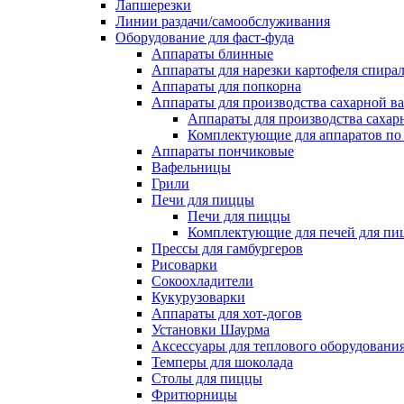
Лапшерезки
Линии раздачи/самообслуживания
Оборудование для фаст-фуда
Аппараты блинные
Аппараты для нарезки картофеля спира
Аппараты для попкорна
Аппараты для производства сахарной в
Аппараты для производства сахар
Комплектующие для аппаратов по 
Аппараты пончиковые
Вафельницы
Грили
Печи для пиццы
Печи для пиццы
Комплектующие для печей для пи
Прессы для гамбургеров
Рисоварки
Сокоохладители
Кукурузоварки
Аппараты для хот-догов
Установки Шаурма
Аксессуары для теплового оборудовани
Темперы для шоколада
Столы для пиццы
Фритюрницы