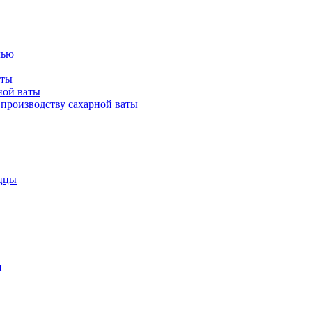
лью
аты
ной ваты
производству сахарной ваты
ццы
я