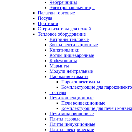
Чебуречницы
Электрошашлычницы
Палатки торговые
Посуда
Противни
Стерилизаторы для ножей
Тепловое оборудование
Витрины тепловые
Зонты вентиляционные
Кипятильники
Котлы пищеварочные
Кофемашины
Мармиты
Модули нейтральные
Пароконвектоматы
Пароконвектоматы
Комплектующие для пароконвекто
Тостеры
Печи конвекционные
Печи конвекционные
Комплектующие для печей конве
Печи микроволновые
Плиты газовые
Плиты индукционные
Плиты электрические