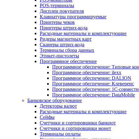
POS-терминалы
Дисплеи покупателя
Клавиатуры программируемые
Принтеры чеков
Принтеры штрих-кода
Расходные материалы и комплектующие
Ридеры магнитных карт
Сканеры штрих-кода
Терминалы сбора данных
Этикет-пистолеты
Программное обеспечение
Программное обеспечение: Типовые к
Программное обеспечение: ilexx
Программное обеспечение: DALION
Программное обеспечение: Клеверенс
Программное обеспечение: 1С-совмест
Программное обеспечение: DataMobile
Банковское оборудование
Детекторы валют
Расходные материалы и комплектующие
Сейфы
Счетчики и сортировщики банкнот
Счетчики и сортировщики монет
Терминалы оплаты