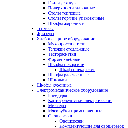
Грили для кур
Поверхности жарочные
Столы тепловые
Столы горячие упаковочные
Шкафы жарочные
Термосы
Фризеры
Хлебопекарное оборудование
Мукопросеиватели
Тележки стеллажные
Тестораскатки
Формы хлебные
Шкафы пекарские
Шкафы пекарские
Шкафы расстоечные
Шпильки
Шкафы кухонные
Электромеханическое оборудование
Блендеры
Картофелечистки электрические
Миксеры
Мясорубки промышленные
Овощерезки
Овощерезки
Комплектующие для овощерезок