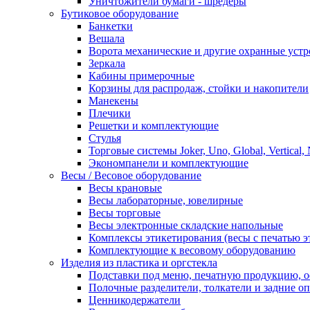
Уничтожители бумаги - шредеры
Бутиковое оборудование
Банкетки
Вешала
Ворота механические и другие охранные устр
Зеркала
Кабины примерочные
Корзины для распродаж, стойки и накопители
Манекены
Плечики
Решетки и комплектующие
Стулья
Торговые системы Joker, Uno, Global, Vertical,
Экономпанели и комплектующие
Весы / Весовое оборудование
Весы крановые
Весы лабораторные, ювелирные
Весы торговые
Весы электронные складские напольные
Комплексы этикетирования (весы с печатью э
Комплектующие к весовому оборудованию
Изделия из пластика и оргстекла
Подставки под меню, печатную продукцию, 
Полочные разделители, толкатели и задние о
Ценникодержатели