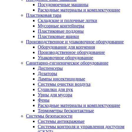
Посудомоечные машины
Расходные материалы и комплектующие
Пластиковая тара
Складские и полочные лотки
Мусорные контейнеры
Пластиковые поддоны
Пластиковые ящики
Производственное и упаковочное оборудование
Оборудование для копчения
Производственное оборудование
Упаковочное оборудование
Санитарно-гигиеническое оборудование
Диспенсеры
Дозаторы
Лампы инсектицидные
Системы очистки воздуха
Сушилки для рук
Урны для мусора
Фены
Расходные материалы и комплектующие
Термометры бесконтактные
Системы безопасности
Системы антикражные
Системы контроля и управления доступом
(СКУД)