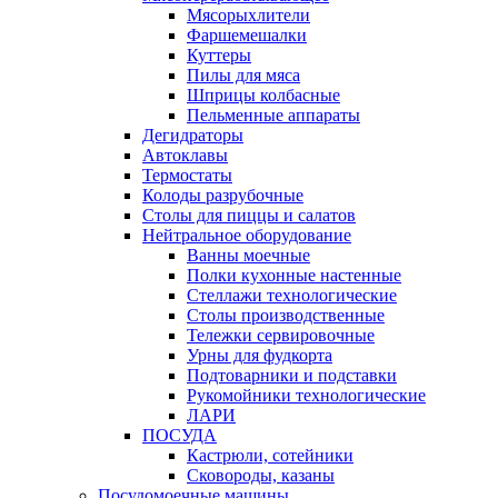
Мясорыхлители
Фаршемешалки
Куттеры
Пилы для мяса
Шприцы колбасные
Пельменные аппараты
Дегидраторы
Автоклавы
Термостаты
Колоды разрубочные
Столы для пиццы и салатов
Нейтральное оборудование
Ванны моечные
Полки кухонные настенные
Стеллажи технологические
Столы производственные
Тележки сервировочные
Урны для фудкорта
Подтоварники и подставки
Рукомойники технологические
ЛАРИ
ПОСУДА
Кастрюли, сотейники
Сковороды, казаны
Посудомоечные машины