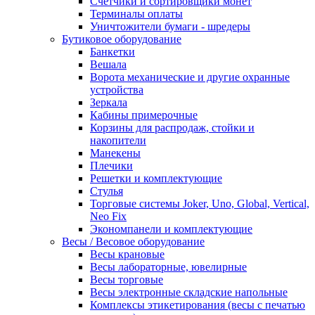
Счетчики и сортировщики монет
Терминалы оплаты
Уничтожители бумаги - шредеры
Бутиковое оборудование
Банкетки
Вешала
Ворота механические и другие охранные
устройства
Зеркала
Кабины примерочные
Корзины для распродаж, стойки и
накопители
Манекены
Плечики
Решетки и комплектующие
Стулья
Торговые системы Joker, Uno, Global, Vertical,
Neo Fix
Экономпанели и комплектующие
Весы / Весовое оборудование
Весы крановые
Весы лабораторные, ювелирные
Весы торговые
Весы электронные складские напольные
Комплексы этикетирования (весы с печатью