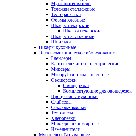
Мукопросеиватели
Тележки стеллажные
Тестораскатки
Формы хлебные
Шкафы пекарские
Шкафы пекарские
Шкафы расстоечные
Шпильки
Шкафы кухонные
Электромеханическое оборудование
Блендеры
Картофелечистки электрические
Миксеры
Мясорубки промышленные
Овощерезки
Овощерезки
Комплектующие для овощерезок
Процессоры кухонные
Слайсеры
Соковыжималки
Тестомесы
Хлеборезки
Миксеры планетарные
Измельчители
Мясоперерабатывающее