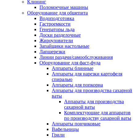
Клининг
Поломоечные машины
Оборудование для общепита
Водоподготовка
Гастроемкости
Генераторы льда
Доски разделочные
Жироуловители
Запайщики настольные
Лапшерезки
Линии раздачи/самообслуживания
Оборудование для фаст-фуда
Аппараты блинные
Аппараты для нарезки картофеля
спиралью
Аппараты для попкорна
Аппараты для производства сахарной
ваты
Аппараты для производства
сахарной ваты
Комплектующие для аппаратов
по производству сахарной ваты
Аппараты пончиковые
Вафельницы
Грили