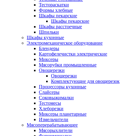
Тестораскатки
Формы хлебные
Шкафы пекарские
Шкафы пекарские
Шкафы расстоечные
Шпильки
Шкафы кухонные
Электромеханическое оборудование
Блендеры
Картофелечистки электрические
Миксеры
Мясорубки промышленные
Овощерезки
Овощерезки
Комплектующие для овощерезок
Процессоры кухонные
Слайсеры
Соковыжималки
Тестомесы
Хлеборезки
Миксеры планетарные
Измельчители
Мясоперерабатывающее
Мясорыхлители
Фаршемешалки