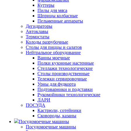
Куттеры
Пилы для мяса
Шприцы колбасные
Пельменные аппараты
Дегидраторы
Автоклавы
Термостаты
Колоды разрубочные
Столы для пиццы и салатов
Нейтральное оборудование
Ванны моечные
Полки кухонные настенные
Стеллажи технологические
Столы производственные
Тележки сервировочные
Урны для фудкорта
Подтоварники и подставки
Рукомойники технологические
ЛАРИ
ПОСУДА
Кастрюли, сотейники
Сковороды, казаны
Посудомоечные машины
Посудомоечные машины