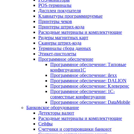
POS-терминалы
Дисплеи покупателя
Клавиатуры программируемые
Принтеры чеков
Принтеры штрих-кода
Расходные материалы и комплектующие
Ридеры магнитных карт
Сканеры штрих-кода
Терминалы сбора данных
Этикет-пистолеты
Программное обеспечение
Программное обеспечение: Типовые
конфигруации1С
Программное обеспечение: ilexx
Программное обеспечение: DALION
Программное обеспечение: Клеверенс
Программное обеспечение: 1С-
совместные конфигруации
Программное обеспечение: DataMobile
Банковское оборудование
Детекторы валют
Расходные материалы и комплектующие
Сейфы
Счетчики и сортировщики банкнот