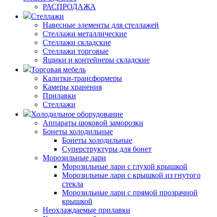
РАСПРОДАЖА
Стеллажи
Навесные элементы для стеллажей
Стеллажи металлические
Стеллажи складские
Стеллажи торговые
Ящики и контейнеры складские
Торговая мебель
Калитки-трансформеры
Камеры хранения
Прилавки
Стеллажи
Холодильное оборудование
Аппараты шоковой заморозки
Бонеты холодильные
Бонеты холодильные
Суперструктуры для бонет
Морозильные лари
Морозильные лари с глухой крышкой
Морозильные лари с крышкой из гнутого
стекла
Морозильные лари с прямой прозрачной
крышкой
Неохлаждаемые прилавки