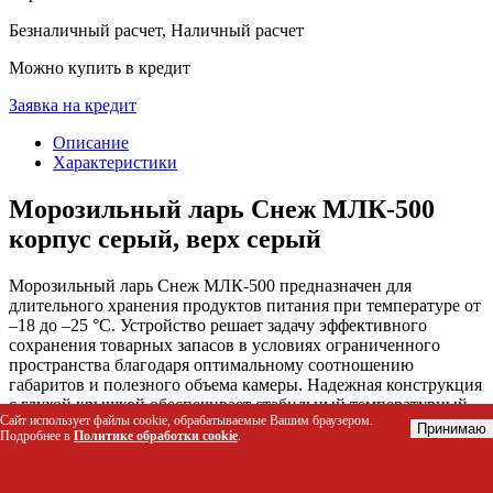
Безналичный расчет, Наличный расчет
Можно купить в кредит
Заявка на кредит
Описание
Характеристики
Морозильный ларь Снеж МЛК-500
корпус серый, верх серый
Морозильный ларь Снеж МЛК-500 предназначен для
длительного хранения продуктов питания при температуре от
–18 до –25 °C. Устройство решает задачу эффективного
сохранения товарных запасов в условиях ограниченного
пространства благодаря оптимальному соотношению
габаритов и полезного объема камеры. Надежная конструкция
с глухой крышкой обеспечивает стабильный температурный
Сайт использует файлы cookie, обрабатываемые Вашим браузером.
режим и защиту содержимого от внешних воздействий.
Принимаю
Подробнее в
Политике обработки cookie
.
Кому подойдет этот товар