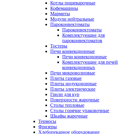
Котлы пищеварочные
Кофемашины
Мармиты
Модули нейтральные
Пароконвектоматы
Пароконвектоматы
Комплектующие для
пароконвектоматов
Тостеры
Печи конвекционные
Печи конвекционные
Комплектующие для печей
конвекционных
Печи микроволновые
Плиты газовые
Плиты индукционные
Плиты электрические
Грили для кур
Поверхности жарочные
Столы тепловые
Столы горячие упаковочные
Шкафы жарочные
Термосы
Фризеры
Хлебопекарное оборудование