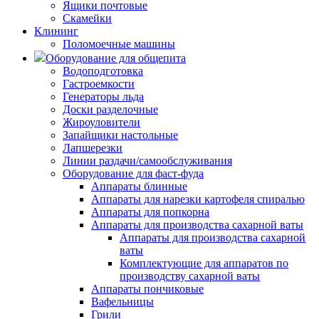
Ящики почтовые
Скамейки
Клининг
Поломоечные машины
Оборудование для общепита
Водоподготовка
Гастроемкости
Генераторы льда
Доски разделочные
Жироуловители
Запайщики настольные
Лапшерезки
Линии раздачи/самообслуживания
Оборудование для фаст-фуда
Аппараты блинные
Аппараты для нарезки картофеля спиралью
Аппараты для попкорна
Аппараты для производства сахарной ваты
Аппараты для производства сахарной
ваты
Комплектующие для аппаратов по
производству сахарной ваты
Аппараты пончиковые
Вафельницы
Грили