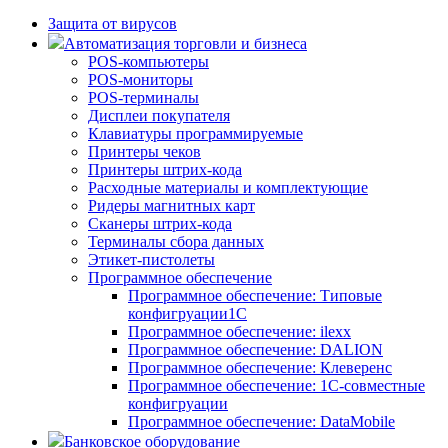
Защита от вирусов
Автоматизация торговли и бизнеса
POS-компьютеры
POS-мониторы
POS-терминалы
Дисплеи покупателя
Клавиатуры программируемые
Принтеры чеков
Принтеры штрих-кода
Расходные материалы и комплектующие
Ридеры магнитных карт
Сканеры штрих-кода
Терминалы сбора данных
Этикет-пистолеты
Программное обеспечение
Программное обеспечение: Типовые
конфигруации1С
Программное обеспечение: ilexx
Программное обеспечение: DALION
Программное обеспечение: Клеверенс
Программное обеспечение: 1С-совместные
конфигруации
Программное обеспечение: DataMobile
Банковское оборудование