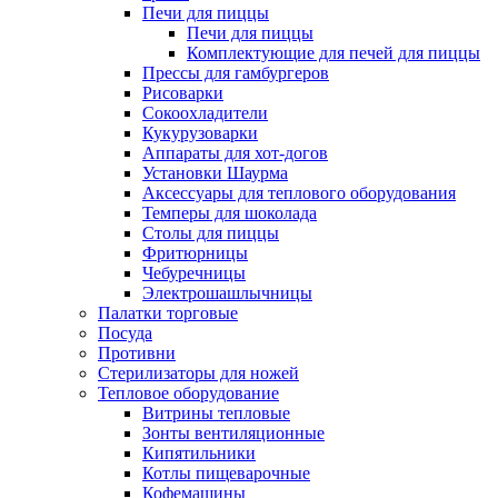
Печи для пиццы
Печи для пиццы
Комплектующие для печей для пиццы
Прессы для гамбургеров
Рисоварки
Сокоохладители
Кукурузоварки
Аппараты для хот-догов
Установки Шаурма
Аксессуары для теплового оборудования
Темперы для шоколада
Столы для пиццы
Фритюрницы
Чебуречницы
Электрошашлычницы
Палатки торговые
Посуда
Противни
Стерилизаторы для ножей
Тепловое оборудование
Витрины тепловые
Зонты вентиляционные
Кипятильники
Котлы пищеварочные
Кофемашины