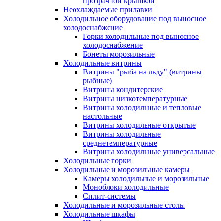
прозрачной крышкой
Неохлаждаемые прилавки
Холодильное оборудование под выносное
холодоснабжение
Горки холодильные под выносное
холодоснабжение
Бонеты морозильные
Холодильные витрины
Витрины "рыба на льду" (витрины
рыбные)
Витрины кондитерские
Витрины низкотемпературные
Витрины холодильные и тепловые
настольные
Витрины холодильные открытые
Витрины холодильные
среднетемпературные
Витрины холодильные универсальные
Холодильные горки
Холодильные и морозильные камеры
Камеры холодильные и морозильные
Моноблоки холодильные
Сплит-системы
Холодильные и морозильные столы
Холодильные шкафы