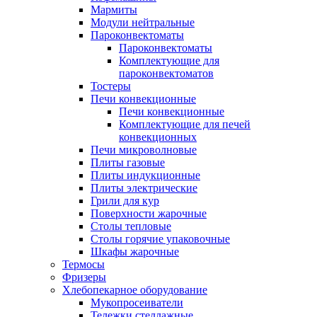
Мармиты
Модули нейтральные
Пароконвектоматы
Пароконвектоматы
Комплектующие для
пароконвектоматов
Тостеры
Печи конвекционные
Печи конвекционные
Комплектующие для печей
конвекционных
Печи микроволновые
Плиты газовые
Плиты индукционные
Плиты электрические
Грили для кур
Поверхности жарочные
Столы тепловые
Столы горячие упаковочные
Шкафы жарочные
Термосы
Фризеры
Хлебопекарное оборудование
Мукопросеиватели
Тележки стеллажные