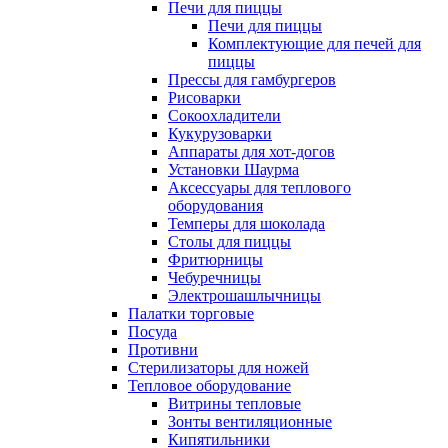
Печи для пиццы
Печи для пиццы
Комплектующие для печей для
пиццы
Прессы для гамбургеров
Рисоварки
Сокоохладители
Кукурузоварки
Аппараты для хот-догов
Установки Шаурма
Аксессуары для теплового
оборудования
Темперы для шоколада
Столы для пиццы
Фритюрницы
Чебуречницы
Электрошашлычницы
Палатки торговые
Посуда
Противни
Стерилизаторы для ножей
Тепловое оборудование
Витрины тепловые
Зонты вентиляционные
Кипятильники