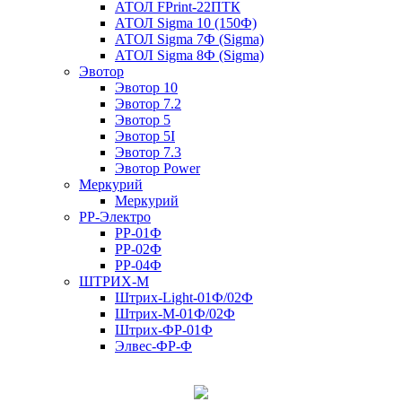
АТОЛ FPrint-22ПТК
АТОЛ Sigma 10 (150Ф)
АТОЛ Sigma 7Ф (Sigma)
АТОЛ Sigma 8Ф (Sigma)
Эвотор
Эвотор 10
Эвотор 7.2
Эвотор 5
Эвотор 5I
Эвотор 7.3
Эвотор Power
Меркурий
Меркурий
РР-Электро
РР-01Ф
РР-02Ф
РР-04Ф
ШТРИХ-М
Штрих-Light-01Ф/02Ф
Штрих-М-01Ф/02Ф
Штрих-ФР-01Ф
Элвес-ФР-Ф