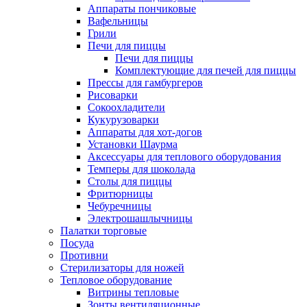
Аппараты пончиковые
Вафельницы
Грили
Печи для пиццы
Печи для пиццы
Комплектующие для печей для пиццы
Прессы для гамбургеров
Рисоварки
Сокоохладители
Кукурузоварки
Аппараты для хот-догов
Установки Шаурма
Аксессуары для теплового оборудования
Темперы для шоколада
Столы для пиццы
Фритюрницы
Чебуречницы
Электрошашлычницы
Палатки торговые
Посуда
Противни
Стерилизаторы для ножей
Тепловое оборудование
Витрины тепловые
Зонты вентиляционные