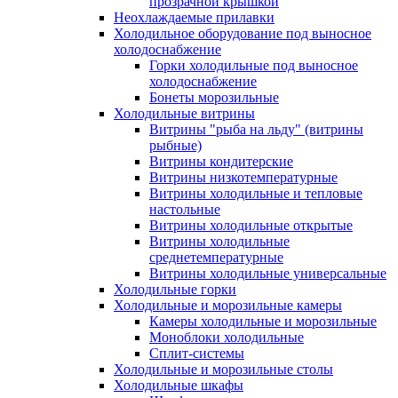
прозрачной крышкой
Неохлаждаемые прилавки
Холодильное оборудование под выносное
холодоснабжение
Горки холодильные под выносное
холодоснабжение
Бонеты морозильные
Холодильные витрины
Витрины "рыба на льду" (витрины
рыбные)
Витрины кондитерские
Витрины низкотемпературные
Витрины холодильные и тепловые
настольные
Витрины холодильные открытые
Витрины холодильные
среднетемпературные
Витрины холодильные универсальные
Холодильные горки
Холодильные и морозильные камеры
Камеры холодильные и морозильные
Моноблоки холодильные
Сплит-системы
Холодильные и морозильные столы
Холодильные шкафы