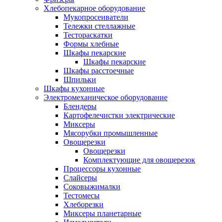
Хлебопекарное оборудование
Мукопросеиватели
Тележки стеллажные
Тестораскатки
Формы хлебные
Шкафы пекарские
Шкафы пекарские
Шкафы расстоечные
Шпильки
Шкафы кухонные
Электромеханическое оборудование
Блендеры
Картофелечистки электрические
Миксеры
Мясорубки промышленные
Овощерезки
Овощерезки
Комплектующие для овощерезок
Процессоры кухонные
Слайсеры
Соковыжималки
Тестомесы
Хлеборезки
Миксеры планетарные