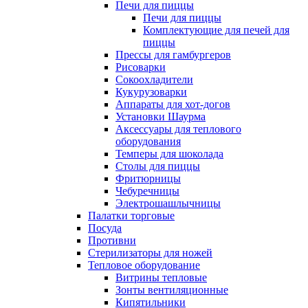
Печи для пиццы
Печи для пиццы
Комплектующие для печей для
пиццы
Прессы для гамбургеров
Рисоварки
Сокоохладители
Кукурузоварки
Аппараты для хот-догов
Установки Шаурма
Аксессуары для теплового
оборудования
Темперы для шоколада
Столы для пиццы
Фритюрницы
Чебуречницы
Электрошашлычницы
Палатки торговые
Посуда
Противни
Стерилизаторы для ножей
Тепловое оборудование
Витрины тепловые
Зонты вентиляционные
Кипятильники