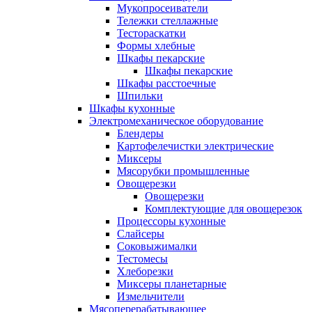
Мукопросеиватели
Тележки стеллажные
Тестораскатки
Формы хлебные
Шкафы пекарские
Шкафы пекарские
Шкафы расстоечные
Шпильки
Шкафы кухонные
Электромеханическое оборудование
Блендеры
Картофелечистки электрические
Миксеры
Мясорубки промышленные
Овощерезки
Овощерезки
Комплектующие для овощерезок
Процессоры кухонные
Слайсеры
Соковыжималки
Тестомесы
Хлеборезки
Миксеры планетарные
Измельчители
Мясоперерабатывающее