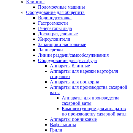
Клининг
Поломоечные машины
Оборудование для общепита
Водоподготовка
Гастроемкости
Генераторы льда
Доски разделочные
Жироуловители
Запайщики настольные
Лапшерезки
Линии раздачи/самообслуживания
Оборудование для фаст-фуда
Аппараты блинные
Аппараты для нарезки картофеля
спиралью
Аппараты для попкорна
Аппараты для производства сахарной
ваты
Аппараты для производства
сахарной ваты
Комплектующие для аппаратов
по производству сахарной ваты
Аппараты пончиковые
Вафельницы
Грили