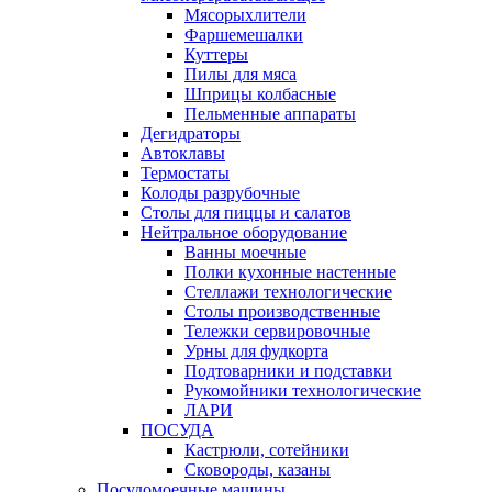
Мясорыхлители
Фаршемешалки
Куттеры
Пилы для мяса
Шприцы колбасные
Пельменные аппараты
Дегидраторы
Автоклавы
Термостаты
Колоды разрубочные
Столы для пиццы и салатов
Нейтральное оборудование
Ванны моечные
Полки кухонные настенные
Стеллажи технологические
Столы производственные
Тележки сервировочные
Урны для фудкорта
Подтоварники и подставки
Рукомойники технологические
ЛАРИ
ПОСУДА
Кастрюли, сотейники
Сковороды, казаны
Посудомоечные машины