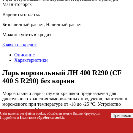
Магнитогорск
Варианты оплаты:
Безналичный расчет, Наличный расчет
Можно купить в кредит
Заявка на кредит
Описание
Характеристики
Ларь морозильный ЛН 400 R290 (СF
400 S R290) без корзин
Морозильный ларь с глухой крышкой предназначен для
длительного хранения замороженных продуктов, напитков и
мороженого при температуре от -18 до -25 °C. Устройство
решает задачу эффективного сохранения товарных запасов в
Сайт использует файлы cookie, обрабатываемые Вашим браузером.
торговых точках благодаря высокому объему камеры (398 л) и
Принимаю
Подробнее в
Политике обработки cookie
.
энергоэффективному компрессору на экологичном хладагенте
R290. Конструкция с поверхностным конденсатором
обеспечивает быстрый выход на рабочую температуру даже