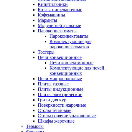
Кипятильники
Котлы пищеварочные
Кофемашины
Мармиты
Модули нейтральные
Пароконвектоматы
Пароконвектоматы
Комплектующие для
пароконвектоматов
Тостеры
Печи конвекционные
Печи конвекционные
Комплектующие для печей
конвекционных
Печи микроволновые
Плиты газовые
Плиты индукционные
Плиты электрические
Грили для кур
Поверхности жарочные
Столы тепловые
Столы горячие упаковочные
Шкафы жарочные
Термосы
Фризеры