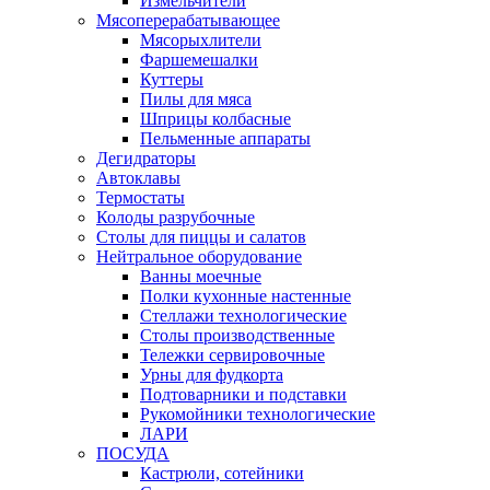
Измельчители
Мясоперерабатывающее
Мясорыхлители
Фаршемешалки
Куттеры
Пилы для мяса
Шприцы колбасные
Пельменные аппараты
Дегидраторы
Автоклавы
Термостаты
Колоды разрубочные
Столы для пиццы и салатов
Нейтральное оборудование
Ванны моечные
Полки кухонные настенные
Стеллажи технологические
Столы производственные
Тележки сервировочные
Урны для фудкорта
Подтоварники и подставки
Рукомойники технологические
ЛАРИ
ПОСУДА
Кастрюли, сотейники