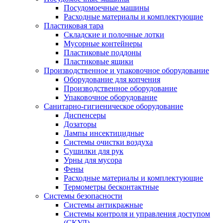
Посудомоечные машины
Расходные материалы и комплектующие
Пластиковая тара
Складские и полочные лотки
Мусорные контейнеры
Пластиковые поддоны
Пластиковые ящики
Производственное и упаковочное оборудование
Оборудование для копчения
Производственное оборудование
Упаковочное оборудование
Санитарно-гигиеническое оборудование
Диспенсеры
Дозаторы
Лампы инсектицидные
Системы очистки воздуха
Сушилки для рук
Урны для мусора
Фены
Расходные материалы и комплектующие
Термометры бесконтактные
Системы безопасности
Системы антикражные
Системы контроля и управления доступом
(СКУД)