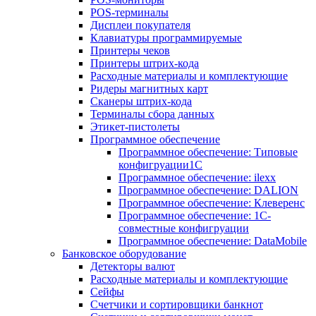
POS-терминалы
Дисплеи покупателя
Клавиатуры программируемые
Принтеры чеков
Принтеры штрих-кода
Расходные материалы и комплектующие
Ридеры магнитных карт
Сканеры штрих-кода
Терминалы сбора данных
Этикет-пистолеты
Программное обеспечение
Программное обеспечение: Типовые
конфигруации1С
Программное обеспечение: ilexx
Программное обеспечение: DALION
Программное обеспечение: Клеверенс
Программное обеспечение: 1С-
совместные конфигруации
Программное обеспечение: DataMobile
Банковское оборудование
Детекторы валют
Расходные материалы и комплектующие
Сейфы
Счетчики и сортировщики банкнот