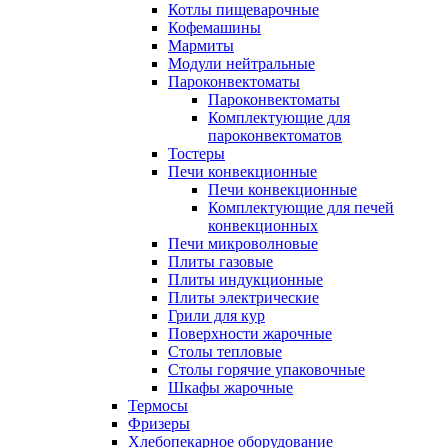
Котлы пищеварочные
Кофемашины
Мармиты
Модули нейтральные
Пароконвектоматы
Пароконвектоматы
Комплектующие для
пароконвектоматов
Тостеры
Печи конвекционные
Печи конвекционные
Комплектующие для печей
конвекционных
Печи микроволновые
Плиты газовые
Плиты индукционные
Плиты электрические
Грили для кур
Поверхности жарочные
Столы тепловые
Столы горячие упаковочные
Шкафы жарочные
Термосы
Фризеры
Хлебопекарное оборудование