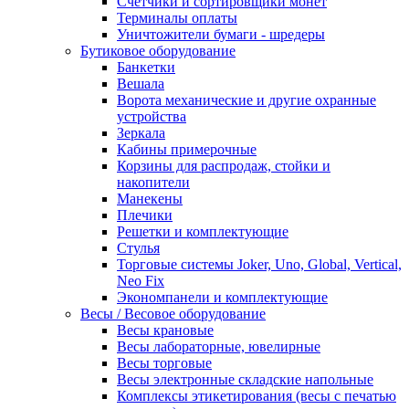
Счетчики и сортировщики монет
Терминалы оплаты
Уничтожители бумаги - шредеры
Бутиковое оборудование
Банкетки
Вешала
Ворота механические и другие охранные
устройства
Зеркала
Кабины примерочные
Корзины для распродаж, стойки и
накопители
Манекены
Плечики
Решетки и комплектующие
Стулья
Торговые системы Joker, Uno, Global, Vertical,
Neo Fix
Экономпанели и комплектующие
Весы / Весовое оборудование
Весы крановые
Весы лабораторные, ювелирные
Весы торговые
Весы электронные складские напольные
Комплексы этикетирования (весы с печатью